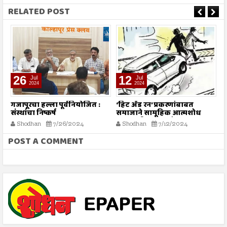
RELATED POST
26
12
Jul
Jul
2024
2024
गजापूरचा हल्ला पूर्वनियोजित :
‘हिट अँड रन’ प्रकरणांबाबत
म
संस्थांचा निष्कर्ष
समाजाने सामूहिक आत्मशोध
या
करण्याची गरज - मौलाना
ग
Shodhan
7/26/2024
Shodhan
7/12/2024
इलियास खान फलाही
क
POST A COMMENT