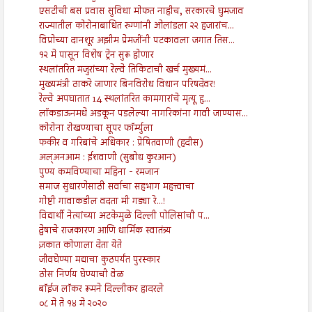
एसटीची बस प्रवास सुविधा मोफत नाहीच, सरकारचे घुमजाव
राज्यातील कोरोनाबाधित रुग्णांनी ओलांडला २२ हजारांच...
विप्रोच्या दानशूर अझीम प्रेमजींनी पटकावला जगात तिस...
१२ मे पासून विशेष ट्रेन सुरू होणार
स्थलांतरित मजुरांच्या रेल्वे तिकिटाची खर्च मुख्यमं...
मुख्यमंत्री ठाकरे जाणार बिनविरोध विधान परिषदेवर!
रेल्वे अपघातात 14 स्थलांतरित कामगारांचे मृत्यू हृ...
लाॅकडाऊनमधे अडकून पडलेल्या नागरिकांना गावी जाण्यास...
कोरोना रोखण्याचा सूपर फॉर्म्युला
फकीर व गरिबांचे अधिकार : प्रेषितवाणी (हदीस)
अल्अनआम : ईशवाणी (सुबोध कुरआन)
पुण्य कमविण्याचा महिना - रमजान
समाज सुधारणेसाठी सर्वाचा सहभाग महत्त्वाचा
गोष्टी गावाकडील वदता मी गड्या रे...!
विद्यार्थी नेत्यांच्या अटकेमुळे दिल्ली पोलिसांची प...
द्वेषाचे राजकारण आणि धार्मिक स्वातंत्र्य
ज़कात कोणाला देता येते
जीवघेण्या मद्याचा कुठपर्यंत पुरस्कार
ठोस निर्णय घेण्याची वेळ
बॉईज लॉकर रूमने दिल्लीकर हादरले
०८ मे ते १४ मे २०२०