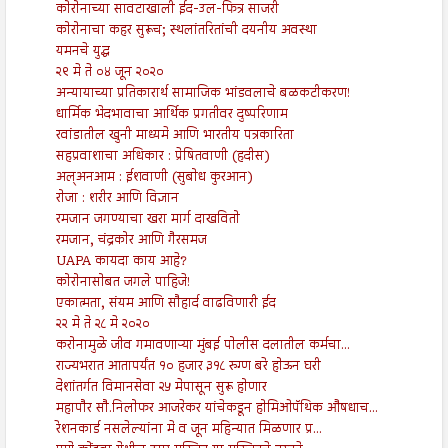
कोरोनाच्या सावटाखाली ईद-उल-फित्र साजरी
कोरोनाचा कहर सुरूच; स्थलांतरितांची दयनीय अवस्था
यमनचे युद्ध
२९ मे ते ०४ जून २०२०
अन्यायाच्या प्रतिकारार्थ सामाजिक भांडवलाचे बळकटीकरण!
धार्मिक भेदभावाचा आर्थिक प्रगतीवर दुष्परिणाम
रवांडातील खुनी माध्यमे आणि भारतीय पत्रकारिता
सहप्रवाशाचा अधिकार : प्रेषितवाणी (हदीस)
अल्अनआम : ईशवाणी (सुबोध कुरआन)
रोजा : शरीर आणि विज्ञान
रमजान जगण्याचा खरा मार्ग दाखवितो
रमजान, चंद्रकोर आणि गैरसमज
UAPA कायदा काय आहे?
कोरोनासोबत जगले पाहिजे!
एकात्मता, संयम आणि सौहार्द वाढविणारी ईद
२२ मे ते २८ मे २०२०
करोनामुळे जीव गमावणाऱ्या मुंबई पोलीस दलातील कर्मचा...
राज्यभरात आतापर्यंत १० हजार ३१८ रुग्ण बरे होऊन घरी
देशांतर्गत विमानसेवा २५ मेपासून सुरू होणार
महापौर सौ.निलोफर आजरेकर यांचेकडून होमिओपॅथिक औषधाच...
रेशनकार्ड नसलेल्यांना मे व जून महिन्यात मिळणार प्र...