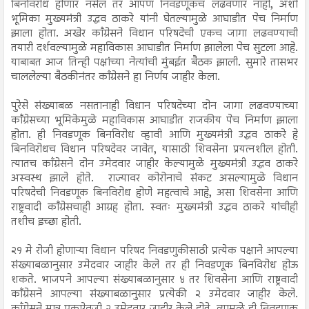
बिनविरोध होणार नसेल तर आपण निवडणूकच लढवणार नाही, अशी
भूमिका मुख्यमंत्री उद्धव ठाकरे यांनी घेतल्यामुळे आघाडीत पेच निर्माण
झाला होता. अखेर काँग्रेसने विधान परिषदेची एकच जागा लढवण्याची
तयारी दर्शवल्यामुळे महाविकास आघाडीत निर्माण झालेला पेच सुटला आहे.
याबाबत आज तिन्ही पक्षांच्या नेत्यांची मुंबईत बैठक झाली. सुमारे तासभर
चाललेल्या बैठकीनंतर काँग्रेसने हा निर्णय जाहीर केला.
पुरेसे संख्याबळ नसतानाही विधान परिषदेच्या दोन जागा लढवण्याच्या
काँग्रेसच्या भूमिकेमुळे महाविकास आघाडीत राजकीय पेच निर्माण झाला
होता. ही निवडणूक बिनविरोध व्हावी आणि मुख्यमंत्री उद्धव ठाकरे हे
बिनविरोधच विधान परिषदेवर जावेत, यासाठी शिवसेना प्रयत्नशील होती.
त्यातच काँग्रेसने दोन उमेदवार जाहीर केल्यामुळे मुख्यमंत्री उद्धव ठाकरे
अस्वस्थ झाले होते. राज्यावर कोरोनाचे संकट असल्यामुळे विधान
परिषदेची निवडणूक बिनविरोध होणे महत्वाचे आहे, असा शिवसेना आणि
राष्ट्रवादी काँग्रेसचाही आग्रह होता. स्वतः मुख्यमंत्री उद्धव ठाकरे यांचीही
तशीच इच्छा होती.
२१ मे रोजी होणाऱ्या विधान परिषद निवडणुकीसाठी प्रत्येक पक्षाने आपल्या
संख्याबळानुसार उमेदवार जाहीर केले तर ही निवडणूक बिनविरोध होऊ
शकते. भाजपने आपल्या संख्याबळानुसार ४ तर शिवसेना आणि राष्ट्रवादी
काँग्रेसने आपल्या संख्याबळानुसार प्रत्येकी २ उमेदवार जाहीर केले.