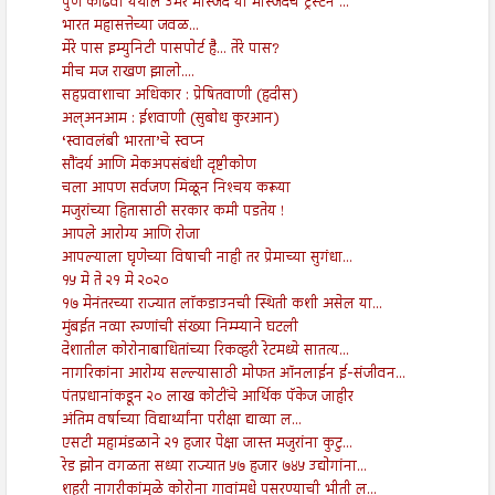
पुणे कोंढवा येथील उमर मस्जिद या मस्जिदचे ट्रस्टने ...
भारत महासत्तेच्या जवळ...
मेरे पास इम्युनिटी पासपोर्ट है... तेरे पास?
मीच मज राखण झालो....
सहप्रवाशाचा अधिकार : प्रेषितवाणी (हदीस)
अल्अनआम : ईशवाणी (सुबोध कुरआन)
‘स्वावलंबी भारता’चे स्वप्न
सौंदर्य आणि मेकअपसंबंधी दृष्टीकोण
चला आपण सर्वजण मिळून निश्‍चय करूया
मजुरांच्या हितासाठी सरकार कमी पडतेय !
आपले आरोग्य आणि रोजा
आपल्याला घृणेच्या विषाची नाही तर प्रेमाच्या सुगंधा...
१५ मे ते २१ मे २०२०
१७ मेनंतरच्या राज्यात लॉकडाउनची स्थिती कशी असेल या...
मुंबईत नव्या रुग्णांची संख्या निम्म्याने घटली
देशातील कोरोनाबाधितांच्या रिकव्हरी रेटमध्ये सातत्य...
नागरिकांना आरोग्य सल्ल्यासाठी मोफत ऑनलाईन ई-संजीवन...
पंतप्रधानांकडून २० लाख कोटींचे आर्थिक पॅकेज जाहीर
अंतिम वर्षाच्या विद्यार्थ्यांना परीक्षा द्याव्या ल...
एसटी महामंडळाने २१ हजार पेक्षा जास्त मजुरांना कुटु...
रेड झोन वगळता सध्या राज्यात ५७ हजार ७४५ उद्योगांना...
शहरी नागरीकांमुळे कोरोना गावांमधे पसरण्याची भीती ल...