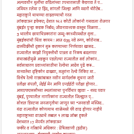
अल्पवयीन मुलींचा वडिलांच्या उपचारासाठी केडगाव ते प...
जमियत उलेमा ए हिंद, सांगली जिल्हा आणि मदनी चॅरीटेब...
महाराष्ट्राने चाचण्या वाढवण्याची गरज
लॉकडाऊन इफेक्ट; देशात १२.२ कोटी लोकांनी गमावला रोजगार
मुंबईत पुन्हा कडक निर्बंध; जीवनावश्यक वस्तूच मिळणा...
3 भारतीय छायाचित्रकारांना जम्मू-काश्मीरमधील वृत्ता...
मुंबईकरांची चिंता कायम ! आज 635 नवे रुग्ण, कोरोनाब...
दारुविक्रीची दुकानं सुरू करण्याच्या निर्णयावर खासद...
राज्यातील काझी नियुक्तीची पात्रता व निकष बदलणार
संचारबंदीमुळे अडकून पडलेल्या राज्यातील सर्व लोकांन...
सर्वसाधारण प्रवाश्यांसाठीचा रेल्वेचा आदेश पुढे करू...
मानवतेचा दृष्टिकोन दाखवा, मजुरांना रेल्वे तिकिट मा...
विशेष रेल्वे गाड्यांबाबत नवीन मार्गदर्शक सूचना जारी
प्रतीक्षा संपली, जेईई मेन आणि एनईईटी परीक्षा होणार...
आयएफएससीच्या स्थलांतराचा पुनर्विचार व्हावा – शरद पवार
मुंबई, पुण्यातील नागरिकांना राज्यातील जिल्ह्यात प्...
सोशल डिस्टन्स जनजागृतीचा जाणून घ्या “जनवाडी मस्जिद...
यंदा राज्यातील कोणत्याच शाळेमध्ये फी वाढ होणार नाहीये
महाराष्ट्राच्या वाट्याचे तब्बल १ लाख जॉब्स हुकले
देशभरात 17 मेपर्यंत लॉकडाऊन
फकीर व गरिबांचे अधिकार : प्रेषितवाणी (हदीस)