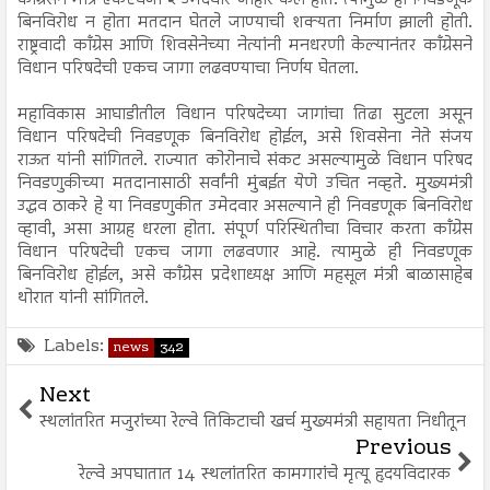
काँग्रेसने मात्र एकऐवजी २ उमेदवार जाहीर केले होते. त्यामुळे ही निवडणूक
बिनविरोध न होता मतदान घेतले जाण्याची शक्यता निर्माण झाली होती.
राष्ट्रवादी काँग्रेस आणि शिवसेनेच्या नेत्यांनी मनधरणी केल्यानंतर काँग्रेसने
विधान परिषदेची एकच जागा लढवण्याचा निर्णय घेतला.
महाविकास आघाडीतील विधान परिषदेच्या जागांचा तिढा सुटला असून
विधान परिषदेची निवडणूक बिनविरोध होईल, असे शिवसेना नेते संजय
राऊत यांनी सांगितले. राज्यात कोरोनाचे संकट असल्यामुळे विधान परिषद
निवडणुकीच्या मतदानासाठी सर्वांनी मुंबईत येणे उचित नव्हते. मुख्यमंत्री
उद्धव ठाकरे हे या निवडणुकीत उमेदवार असल्याने ही निवडणूक बिनविरोध
व्हावी, असा आग्रह धरला होता. संपूर्ण परिस्थितीचा विचार करता काँग्रेस
विधान परिषदेची एकच जागा लढवणार आहे. त्यामुळे ही निवडणूक
बिनविरोध होईल, असे काँग्रेस प्रदेशाध्यक्ष आणि महसूल मंत्री बाळासाहेब
थोरात यांनी सांगितले.
Labels:
news
342
Next
स्थलांतरित मजुरांच्या रेल्वे तिकिटाची खर्च मुख्यमंत्री सहायता निधीतून
Previous
रेल्वे अपघातात 14 स्थलांतरित कामगारांचे मृत्यू हृदयविदारक