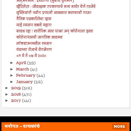
अल्अनआम : ईशवाणी (सुबोध कुरआन)
व्हेंटिलेटर : जीवरक्षक उपकरणाचे सत्य समोर येणे गरजेचे
मुस्लिमांनी नवीन प्रणाली आत्मसात करण्याची गरज?
नैतिक पत्रकारितेचा ऱ्हास
माहे रमजान सबसे महान!
सावध रहा ! शारीरिक अंतर पाळा अन् कोरोनाला हरवा
कोरोनानंतरची जागतिक व्यवस्था
लॉकडाऊनमधील रमजान
यंदाच्या रोजाचे वेगळेपण
०१ मे ते ०७ मे २०२०
April
(59)
►
March
(41)
►
February
(44)
►
January
(52)
►
2019
(512)
►
2018
(471)
►
2017
(141)
►
मनोगत – वाचकांचे
MORE