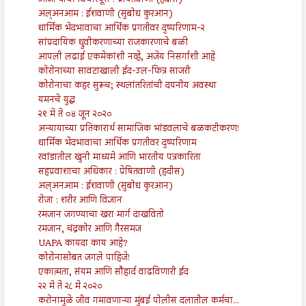
आजाऱ्याची विचारपूस : प्रेषितवाणी (हदीस)
अल्अनआम : ईशवाणी (सुबोध कुरआन)
धार्मिक भेदभावाचा आर्थिक प्रगतीवर दुष्परिणाम-२
सांप्रदायिक ध्रुवीकरणाच्या राजकारणाचे बळी
आपली लढाई एकमेकांशी नव्हे, अजेय निसर्गाशी आहे
कोरोनाच्या सावटाखाली ईद-उल-फित्र साजरी
कोरोनाचा कहर सुरूच; स्थलांतरितांची दयनीय अवस्था
यमनचे युद्ध
२९ मे ते ०४ जून २०२०
अन्यायाच्या प्रतिकारार्थ सामाजिक भांडवलाचे बळकटीकरण!
धार्मिक भेदभावाचा आर्थिक प्रगतीवर दुष्परिणाम
रवांडातील खुनी माध्यमे आणि भारतीय पत्रकारिता
सहप्रवाशाचा अधिकार : प्रेषितवाणी (हदीस)
अल्अनआम : ईशवाणी (सुबोध कुरआन)
रोजा : शरीर आणि विज्ञान
रमजान जगण्याचा खरा मार्ग दाखवितो
रमजान, चंद्रकोर आणि गैरसमज
UAPA कायदा काय आहे?
कोरोनासोबत जगले पाहिजे!
एकात्मता, संयम आणि सौहार्द वाढविणारी ईद
२२ मे ते २८ मे २०२०
करोनामुळे जीव गमावणाऱ्या मुंबई पोलीस दलातील कर्मचा...