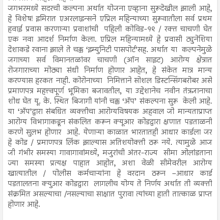
जगभरमध्ये सदरची कल्पना अर्थात योजना एव्हाना सुरूदेखील झाली आहे,
हे विशेष! इमिरात एअरलाइन्सने एप्रिल महिन्याच्या सुरूवातीला सर्व प्रथम
हवाई प्रवास करणाऱ्या प्रवाशांची पहिली कोविड-१९ / रक्त चाचणी घेत
एक नवा आदर्श निर्माण केला. एप्रिल महिन्यामध्ये हे प्रवासी ट्युनेशिया
देशाकडे रवाना झाले ते चक्क ‘इम्युनिटी पासपोर्ट’सह. अर्थात या कल्पनेमुळे
जगाच्या सर्व विमानतळांवर चाचणी (ऑन साइट) आरोग्य क्षेत्रात
रोजगाराच्या मोठ्या संधी निर्माण होणार आहेत, हे संकेत मात्र मान्य
करण्यास हरकत नाही. कोरोनाच्या निमित्ताने सोशल डिस्टन्सिंगबरोबर असे
प्रमाणपत्र महत्त्वपूर्ण भूमिका बजावतील, या उद्देशानेच नवीन तंत्रज्ञानाचा
शोध घेत यू. के. स्थित बिजागी यांनी चक्क ‘अ‍ॅप’ संकल्पना सुरू केली आहे.
या ‘अ‍ॅप’द्वारा संबधित व्यक्तीचा आरोग्यविषयक अहवाल जो मान्यताप्राप्त
आरोग्य विभागाकडून संकलित करून क्यूआर कोडद्वारा क्षणात पडताळनी
करणे सुलभ होणार आहे. येणाऱ्या काळात भारतातही आधार कार्डला जर
हे कोड / प्रमाणपत्र लिंक झाल्यास अतिशयोक्ती ठरू नये. त्यामुळे आज
जी गंभीर समस्या गावागावांमध्ये, मजुरांची अंतर-राज्य सीमा ओलांडताना
ज्या समस्या प्रत्यक्ष पाहात आहोत, अशा वेळी सीमेवरील आरोग्य
खात्यातील / पोलीस कर्मचाऱ्यांना हे वरदान ठरून –आधार कार्ड
पडतालतना क्युआर कोडद्वारा लागलीच योग्य ते निर्णय अर्थात ती व्यक्ती
संक्रमित असल्याचा /नसल्याचा साक्षात पुरावा त्यांच्या हाती तात्काळ प्राप्त
होणार आहे.