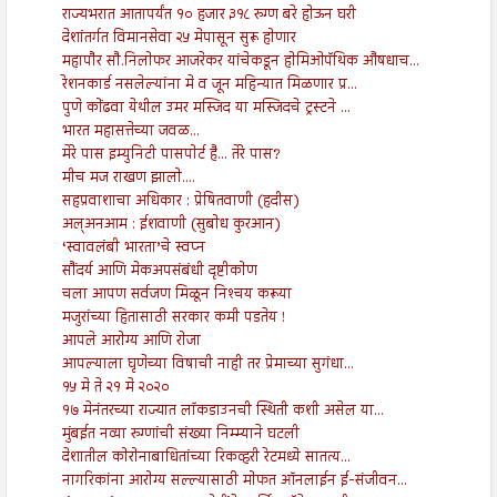
राज्यभरात आतापर्यंत १० हजार ३१८ रुग्ण बरे होऊन घरी
देशांतर्गत विमानसेवा २५ मेपासून सुरू होणार
महापौर सौ.निलोफर आजरेकर यांचेकडून होमिओपॅथिक औषधाच...
रेशनकार्ड नसलेल्यांना मे व जून महिन्यात मिळणार प्र...
पुणे कोंढवा येथील उमर मस्जिद या मस्जिदचे ट्रस्टने ...
भारत महासत्तेच्या जवळ...
मेरे पास इम्युनिटी पासपोर्ट है... तेरे पास?
मीच मज राखण झालो....
सहप्रवाशाचा अधिकार : प्रेषितवाणी (हदीस)
अल्अनआम : ईशवाणी (सुबोध कुरआन)
‘स्वावलंबी भारता’चे स्वप्न
सौंदर्य आणि मेकअपसंबंधी दृष्टीकोण
चला आपण सर्वजण मिळून निश्‍चय करूया
मजुरांच्या हितासाठी सरकार कमी पडतेय !
आपले आरोग्य आणि रोजा
आपल्याला घृणेच्या विषाची नाही तर प्रेमाच्या सुगंधा...
१५ मे ते २१ मे २०२०
१७ मेनंतरच्या राज्यात लॉकडाउनची स्थिती कशी असेल या...
मुंबईत नव्या रुग्णांची संख्या निम्म्याने घटली
देशातील कोरोनाबाधितांच्या रिकव्हरी रेटमध्ये सातत्य...
नागरिकांना आरोग्य सल्ल्यासाठी मोफत ऑनलाईन ई-संजीवन...