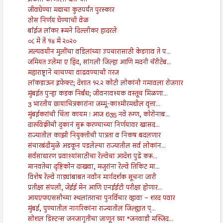
ज़कात कोणाला देता येते
जीवघेण्या मद्याचा कुठपर्यंत पुरस्कार
ठोस निर्णय घेण्याची वेळ
बॉईज लॉकर रूमने दिल्लीकर हादरले
०८ मे ते १४ मे २०२०
अल्पवयीन मुलींचा वडिलांच्या उपचारासाठी केडगाव ते प...
जमियत उलेमा ए हिंद, सांगली जिल्हा आणि मदनी चॅरीटेब...
महाराष्ट्राने चाचण्या वाढवण्याची गरज
लॉकडाऊन इफेक्ट; देशात १२.२ कोटी लोकांनी गमावला रोजगार
मुंबईत पुन्हा कडक निर्बंध; जीवनावश्यक वस्तूच मिळणा...
3 भारतीय छायाचित्रकारांना जम्मू-काश्मीरमधील वृत्ता...
मुंबईकरांची चिंता कायम ! आज 635 नवे रुग्ण, कोरोनाब...
दारुविक्रीची दुकानं सुरू करण्याच्या निर्णयावर खासद...
राज्यातील काझी नियुक्तीची पात्रता व निकष बदलणार
संचारबंदीमुळे अडकून पडलेल्या राज्यातील सर्व लोकांन...
सर्वसाधारण प्रवाश्यांसाठीचा रेल्वेचा आदेश पुढे करू...
मानवतेचा दृष्टिकोन दाखवा, मजुरांना रेल्वे तिकिट मा...
विशेष रेल्वे गाड्यांबाबत नवीन मार्गदर्शक सूचना जारी
प्रतीक्षा संपली, जेईई मेन आणि एनईईटी परीक्षा होणार...
आयएफएससीच्या स्थलांतराचा पुनर्विचार व्हावा – शरद पवार
मुंबई, पुण्यातील नागरिकांना राज्यातील जिल्ह्यात प्...
सोशल डिस्टन्स जनजागृतीचा जाणून घ्या “जनवाडी मस्जिद...