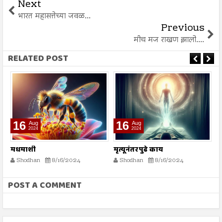
Next
भारत महासत्तेच्या जवळ...
Previous
मीच मज राखण झालो....
RELATED POST
16
16
Aug
Aug
2024
2024
मृत्यूनंतर पुढे काय
भारतीय स्वातंत्र्य लढ्यातील
स्त्रियांचे योगदान
4
Shodhan
8/16/2024
Shodhan
8/16/2024
POST A COMMENT