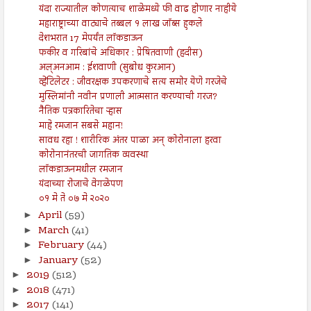
यंदा राज्यातील कोणत्याच शाळेमध्ये फी वाढ होणार नाहीये
महाराष्ट्राच्या वाट्याचे तब्बल १ लाख जॉब्स हुकले
देशभरात 17 मेपर्यंत लॉकडाऊन
फकीर व गरिबांचे अधिकार : प्रेषितवाणी (हदीस)
अल्अनआम : ईशवाणी (सुबोध कुरआन)
व्हेंटिलेटर : जीवरक्षक उपकरणाचे सत्य समोर येणे गरजेचे
मुस्लिमांनी नवीन प्रणाली आत्मसात करण्याची गरज?
नैतिक पत्रकारितेचा ऱ्हास
माहे रमजान सबसे महान!
सावध रहा ! शारीरिक अंतर पाळा अन् कोरोनाला हरवा
कोरोनानंतरची जागतिक व्यवस्था
लॉकडाऊनमधील रमजान
यंदाच्या रोजाचे वेगळेपण
०१ मे ते ०७ मे २०२०
April
(59)
►
March
(41)
►
February
(44)
►
January
(52)
►
2019
(512)
►
2018
(471)
►
2017
(141)
►