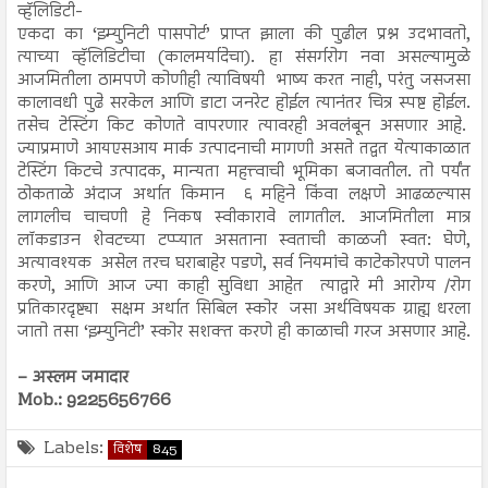
व्हॅलिडिटी-
एकदा का ‘इम्युनिटी पासपोर्ट’ प्राप्त झाला की पुढील प्रश्न उदभावतो,
त्याच्या व्हॅलिडिटीचा (कालमर्यादेचा). हा संसर्गरोग नवा असल्यामुळे
आजमितीला ठामपणे कोणीही त्याविषयी भाष्य करत नाही, परंतु जसजसा
कालावधी पुढे सरकेल आणि डाटा जनरेट होईल त्यानंतर चित्र स्पष्ट होईल.
तसेच टेस्टिंग किट कोणते वापरणार त्यावरही अवलंबून असणार आहे.
ज्याप्रमाणे आयएसआय मार्क उत्पादनाची मागणी असते तद्वत येत्याकाळात
टेस्टिंग किटचे उत्पादक, मान्यता महत्त्वाची भूमिका बजावतील. तो पर्यंत
ठोकताळे अंदाज अर्थात किमान ६ महिने किंवा लक्षणे आढळल्यास
लागलीच चाचणी हे निकष स्वीकारावे लागतील. आजमितीला मात्र
लॉकडाउन शेवटच्या टप्प्यात असताना स्वताची काळजी स्वत: घेणे,
अत्यावश्यक असेल तरच घराबाहेर पडणे, सर्व नियमांचे काटेकोरपणे पालन
करणे, आणि आज ज्या काही सुविधा आहेत त्याद्वारे मी आरोग्य /रोग
प्रतिकारदृष्ट्या सक्षम अर्थात सिबिल स्कोर जसा अर्थविषयक ग्राह्य धरला
जातो तसा ‘इम्युनिटी’ स्कोर सशक्त करणे ही काळाची गरज असणार आहे.
– अस्लम जमादार
Mob.: 9225656766
Labels:
विशेष
845