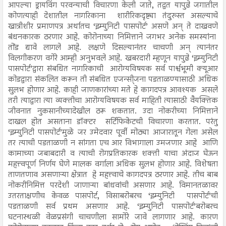
आपल्या ड्रायविंग परवन्याची विचारणा केली जाते, तद्वत यापुढे जगातील
कोणत्याही देशातील नागरिकाना शारीरिकदृष्ट्या तंदुरुस्त असल्याचे
खात्रीशीर प्रमाणपत्र अर्थातच ‘इम्युनिटी पासपोर्ट’ असणे अन् ते दाखवणे
बंधनकारक ठरणार आहे. कोरोनाच्या निमित्ताने जगभर अनेक समस्यांना
तोंड द्यावे लागले आहे. लक्षणे दिसल्यानंतर चाचणी अन् त्यानंतर
विलगीकरण वगेरे आम्ही अनुभवले आहे. खबरदारी म्हणून यापुढे ‘इम्युनिटी
पासपोर्ट’द्वारा संबधित नागरिकाची आरोग्यविषयक सर्व पार्श्वभूमी क्यूआर
कोडद्वारा संकलित करून ती संबधित एजन्सी्जना पडताळण्यासाठी अधिक
सुलभ होणार आहे. काही जाणकारांच्या मते हे कागदपत्र आवश्यक असले
तरी त्याद्वारा त्या व्यक्तीचा आरोग्यविषयक सर्व माहिती त्यासाठी वैयक्तिक
जीवनात नुकसानीच्यादेखील ठरू शकतात. उदा नोकरीच्या निमित्ताने
दाखल होत असताना डॉक्टर सर्टिफिकेटची विचारणा करतात. परंतु
‘इम्युनिटी पासपोर्ट’मुळे जर उमेदवार पूर्वी मोठ्या आजारातून गेला असेल
तर त्याची पडताळणी न सांगता एच आर विभागाला उमजणार आहे आणि
कामाच्या जबाबदारी व त्याची रोगप्रतिकारक शक्ती याचा अंदाज घेऊन
महत्त्वपूर्ण निर्णय घेणे मालक वर्गाला अधिक सुलभ होणार आहे. विशेषता
ताणतणाव असणाऱ्या क्षेत्रात हे महत्त्वाचे कागदपत्र ठरणार आहे. तीच बाब
नोकरीनिमित्त परदेशी जाणाऱ्या बांधवांची असणार आहे. विमानतळावर
उतरताक्षणीच केवळ पासपोर्ट, विसाबरोबरच ‘इम्युनिटी पासपोर्ट’ची
पडताळणी सर्व प्रथम असणार आहे. ‘इम्युनिटी पासपोर्ट’बरोबरच
घटनास्थळी वेळप्रसंगी चाचणीला सामोरे जावे लागणार आहे. कारण