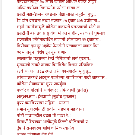
पंतप्रधानांकडून २० लाख कोटींचे आर्थिक पॅकेज जाहीर
अंतिम वर्षाच्या विद्यार्थ्यांना परीक्षा द्याव्या ल...
एसटी महामंडळाने २१ हजार पेक्षा जास्त मजुरांना कुटु...
रेड झोन वगळता सध्या राज्यात ५७ हजार ७४५ उद्योगांना...
शहरी नागरीकांमुळे कोरोना गावांमधे पसरण्याची भीती ल...
एसटीची बस प्रवास सुविधा मोफत नाहीच, सरकारचे घुमजाव
राज्यातील कोरोनाबाधित रुग्णांनी ओलांडला २२ हजारांच...
विप्रोच्या दानशूर अझीम प्रेमजींनी पटकावला जगात तिस...
१२ मे पासून विशेष ट्रेन सुरू होणार
स्थलांतरित मजुरांच्या रेल्वे तिकिटाची खर्च मुख्यमं...
मुख्यमंत्री ठाकरे जाणार बिनविरोध विधान परिषदेवर!
रेल्वे अपघातात 14 स्थलांतरित कामगारांचे मृत्यू हृ...
लाॅकडाऊनमधे अडकून पडलेल्या नागरिकांना गावी जाण्यास...
कोरोना रोखण्याचा सूपर फॉर्म्युला
फकीर व गरिबांचे अधिकार : प्रेषितवाणी (हदीस)
अल्अनआम : ईशवाणी (सुबोध कुरआन)
पुण्य कमविण्याचा महिना - रमजान
समाज सुधारणेसाठी सर्वाचा सहभाग महत्त्वाचा
गोष्टी गावाकडील वदता मी गड्या रे...!
विद्यार्थी नेत्यांच्या अटकेमुळे दिल्ली पोलिसांची प...
द्वेषाचे राजकारण आणि धार्मिक स्वातंत्र्य