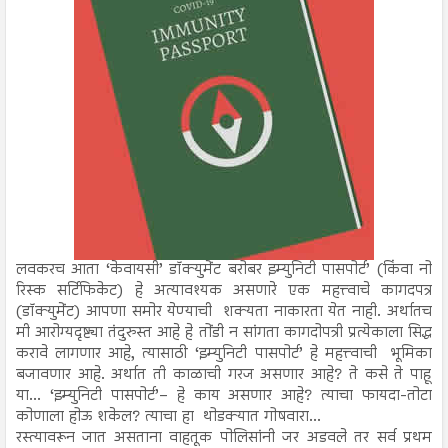
लवकरच आता ‘केवायसी’ डॉक्युमेंट बरोबर इम्युनिटी पासपोर्ट’ (किंवा नो
रिस्क सर्टिफिकेट) हे अत्यावश्यक असणारे एक महत्त्वाचे कागदपत्र
(डॉक्युमेंट) आपणा समोर येण्याची शक्यता नाकारता येत नाही. अर्थातच
मी आरोग्यदृष्ट्या तंदुरुस्त आहे हे तोंडी न सांगता कागदोपत्री प्रत्येकाला सिद्ध
करावे लागणार आहे, त्यासाठी ‘इम्युनिटी पासपोर्ट’ हे महत्त्वाची भूमिका
बजावणार आहे. अर्थात ती काळाची गरज असणार आहे? ते कसे ते पाहू
या... ‘इम्युनिटी पासपोर्ट’– हे काय असणार आहे? त्याचा फायदा-तोटा
कोणाला होऊ शकेल? त्याचा हा थोडक्यात गोषवारा...
रस्त्यावरून जात असताना वाहतूक पोलिसांनी जर अडवले तर सर्व प्रथम