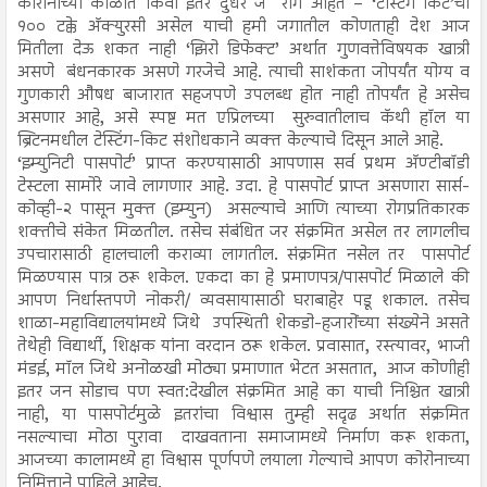
कोरोनाच्या काळात किंवा इतर दुर्धर जे रोग आहेत – ‘टेस्टिंग किट’ची
१०० टक्के अ‍ॅक्युरसी असेल याची हमी जगातील कोणताही देश आज
मितीला देऊ शकत नाही ‘झिरो डिफेक्ट’ अर्थात गुणवत्तेविषयक खात्री
असणे बंधनकारक असणे गरजेचे आहे. त्याची साशंकता जोपर्यंत योग्य व
गुणकारी औषध बाजारात सहजपणे उपलब्ध होत नाही तोपर्यंत हे असेच
असणार आहे, असे स्पष्ट मत एप्रिलच्या सुरुवातीलाच कॅथी हॉल या
ब्रिटनमधील टेस्टिंग-किट संशोधकाने व्यक्त केल्याचे दिसून आले आहे.
‘इम्युनिटी पासपोर्ट’ प्राप्त करण्यासाठी आपणास सर्व प्रथम अ‍ॅण्टीबॉडी
टेस्टला सामोरे जावे लागणार आहे. उदा. हे पासपोर्ट प्राप्त असणारा सार्स-
कोव्ही-२ पासून मुक्त (इम्युन) असल्याचे आणि त्याच्या रोगप्रतिकारक
शक्तीचे संकेत मिळतील. तसेच संबंधित जर संक्रमित असेल तर लागलीच
उपचारासाठी हालचाली कराव्या लागतील. संक्रमित नसेल तर पासपोर्ट
मिळण्यास पात्र ठरू शकेल. एकदा का हे प्रमाणपत्र/पासपोर्ट मिळाले की
आपण निर्धास्तपणे नोकरी/ व्यवसायासाठी घराबाहेर पडू शकाल. तसेच
शाळा-महाविद्यालयांमध्ये जिथे उपस्थिती शेकडो-हजारोंच्या संख्येने असते
तेथेही विद्यार्थी, शिक्षक यांना वरदान ठरू शकेल. प्रवासात, रस्त्यावर, भाजी
मंडई, मॉल जिथे अनोळखी मोठ्या प्रमाणात भेटत असतात, आज कोणीही
इतर जन सोडाच पण स्वत:देखील संक्रमित आहे का याची निश्चित खात्री
नाही, या पासपोर्टमुळे इतरांचा विश्वास तुम्ही सदृढ अर्थात संक्रमित
नसल्याचा मोठा पुरावा दाखवताना समाजामध्ये निर्माण करू शकता,
आजच्या कालामध्ये हा विश्वास पूर्णपणे लयाला गेल्याचे आपण कोरोनाच्या
निमित्ताने पाहिले आहेच.