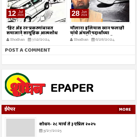
12
28
Jul
Jun
2024
2024
‘हिट अँड रन’ प्रकरणांबाबत
मौलाना इलियास खान फलाही
इ
समाजाने सामूहिक आत्मशोध
यांचे अंमली पदार्थांच्या
चि
करण्याची गरज - मौलाना
गैरवापराविरोधात सामूहिक
न
Shodhan
7/12/2024
Shodhan
6/28/2024
इलियास खान फलाही
कारवाईचे आवाहन
POST A COMMENT
ईपेपर
MORE
शोधन- २८ मार्च ते ३ एप्रिल २०२५
3/27/2025