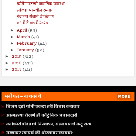
कोरोनानंतरची जागतिक व्यवस्था
लॉकडाऊनमधील रमजान
यंदाच्या रोजाचे वेगळेपण
०१ मे ते ०७ मे २०२०
April
(59)
►
March
(41)
►
February
(44)
►
January
(52)
►
2019
(512)
►
2018
(471)
►
2017
(141)
►
मनोगत – वाचकांचे
MORE
विजय दर्डा यांनी एकदा तरी विचार करावा?
आत्महत्या रोखणे ही कौटुंबिक जबाबदारी
काश्मिरी पंडितांचे विस्थापन, सत्यामागचे कटू सत्य
मरणावर रडायचं की धोरणावर रडायचं?