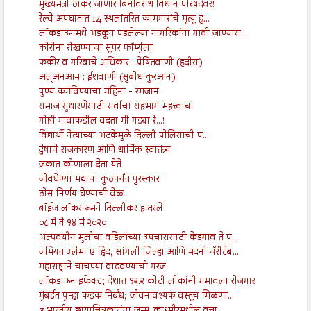
मुख्यमंत्री ठाकरे जाणार बिनविरोध विधान परिषदेवर!
रेल्वे अपघातात 14 स्थलांतरित कामगारांचे मृत्यू हृ...
लाॅकडाऊनमधे अडकून पडलेल्या नागरिकांना गावी जाण्यास...
कोरोना रोखण्याचा सूपर फॉर्म्युला
फकीर व गरिबांचे अधिकार : प्रेषितवाणी (हदीस)
अल्अनआम : ईशवाणी (सुबोध कुरआन)
पुण्य कमविण्याचा महिना - रमजान
समाज सुधारणेसाठी सर्वाचा सहभाग महत्त्वाचा
गोष्टी गावाकडील वदता मी गड्या रे...!
विद्यार्थी नेत्यांच्या अटकेमुळे दिल्ली पोलिसांची प...
द्वेषाचे राजकारण आणि धार्मिक स्वातंत्र्य
ज़कात कोणाला देता येते
जीवघेण्या मद्याचा कुठपर्यंत पुरस्कार
ठोस निर्णय घेण्याची वेळ
बॉईज लॉकर रूमने दिल्लीकर हादरले
०८ मे ते १४ मे २०२०
अल्पवयीन मुलींचा वडिलांच्या उपचारासाठी केडगाव ते प...
जमियत उलेमा ए हिंद, सांगली जिल्हा आणि मदनी चॅरीटेब...
महाराष्ट्राने चाचण्या वाढवण्याची गरज
लॉकडाऊन इफेक्ट; देशात १२.२ कोटी लोकांनी गमावला रोजगार
मुंबईत पुन्हा कडक निर्बंध; जीवनावश्यक वस्तूच मिळणा...