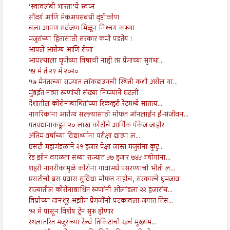
‘स्वावलंबी भारता’चे स्वप्न
सौंदर्य आणि मेकअपसंबंधी दृष्टीकोण
चला आपण सर्वजण मिळून निश्‍चय करूया
मजुरांच्या हितासाठी सरकार कमी पडतेय !
आपले आरोग्य आणि रोजा
आपल्याला घृणेच्या विषाची नाही तर प्रेमाच्या सुगंधा...
१५ मे ते २१ मे २०२०
१७ मेनंतरच्या राज्यात लॉकडाउनची स्थिती कशी असेल या...
मुंबईत नव्या रुग्णांची संख्या निम्म्याने घटली
देशातील कोरोनाबाधितांच्या रिकव्हरी रेटमध्ये सातत्य...
नागरिकांना आरोग्य सल्ल्यासाठी मोफत ऑनलाईन ई-संजीवन...
पंतप्रधानांकडून २० लाख कोटींचे आर्थिक पॅकेज जाहीर
अंतिम वर्षाच्या विद्यार्थ्यांना परीक्षा द्याव्या ल...
एसटी महामंडळाने २१ हजार पेक्षा जास्त मजुरांना कुटु...
रेड झोन वगळता सध्या राज्यात ५७ हजार ७४५ उद्योगांना...
शहरी नागरीकांमुळे कोरोना गावांमधे पसरण्याची भीती ल...
एसटीची बस प्रवास सुविधा मोफत नाहीच, सरकारचे घुमजाव
राज्यातील कोरोनाबाधित रुग्णांनी ओलांडला २२ हजारांच...
विप्रोच्या दानशूर अझीम प्रेमजींनी पटकावला जगात तिस...
१२ मे पासून विशेष ट्रेन सुरू होणार
स्थलांतरित मजुरांच्या रेल्वे तिकिटाची खर्च मुख्यमं...