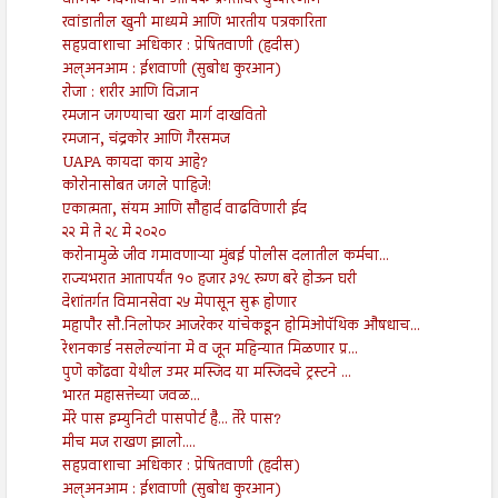
धार्मिक भेदभावाचा आर्थिक प्रगतीवर दुष्परिणाम
रवांडातील खुनी माध्यमे आणि भारतीय पत्रकारिता
सहप्रवाशाचा अधिकार : प्रेषितवाणी (हदीस)
अल्अनआम : ईशवाणी (सुबोध कुरआन)
रोजा : शरीर आणि विज्ञान
रमजान जगण्याचा खरा मार्ग दाखवितो
रमजान, चंद्रकोर आणि गैरसमज
UAPA कायदा काय आहे?
कोरोनासोबत जगले पाहिजे!
एकात्मता, संयम आणि सौहार्द वाढविणारी ईद
२२ मे ते २८ मे २०२०
करोनामुळे जीव गमावणाऱ्या मुंबई पोलीस दलातील कर्मचा...
राज्यभरात आतापर्यंत १० हजार ३१८ रुग्ण बरे होऊन घरी
देशांतर्गत विमानसेवा २५ मेपासून सुरू होणार
महापौर सौ.निलोफर आजरेकर यांचेकडून होमिओपॅथिक औषधाच...
रेशनकार्ड नसलेल्यांना मे व जून महिन्यात मिळणार प्र...
पुणे कोंढवा येथील उमर मस्जिद या मस्जिदचे ट्रस्टने ...
भारत महासत्तेच्या जवळ...
मेरे पास इम्युनिटी पासपोर्ट है... तेरे पास?
मीच मज राखण झालो....
सहप्रवाशाचा अधिकार : प्रेषितवाणी (हदीस)
अल्अनआम : ईशवाणी (सुबोध कुरआन)