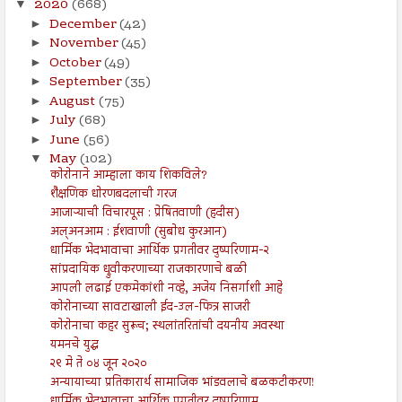
2020
(668)
▼
December
(42)
►
November
(45)
►
October
(49)
►
September
(35)
►
August
(75)
►
July
(68)
►
June
(56)
►
May
(102)
▼
कोरोनाने आम्हाला काय शिकविले?
शैक्षणिक धोरणबदलाची गरज
आजाऱ्याची विचारपूस : प्रेषितवाणी (हदीस)
अल्अनआम : ईशवाणी (सुबोध कुरआन)
धार्मिक भेदभावाचा आर्थिक प्रगतीवर दुष्परिणाम-२
सांप्रदायिक ध्रुवीकरणाच्या राजकारणाचे बळी
आपली लढाई एकमेकांशी नव्हे, अजेय निसर्गाशी आहे
कोरोनाच्या सावटाखाली ईद-उल-फित्र साजरी
कोरोनाचा कहर सुरूच; स्थलांतरितांची दयनीय अवस्था
यमनचे युद्ध
२९ मे ते ०४ जून २०२०
अन्यायाच्या प्रतिकारार्थ सामाजिक भांडवलाचे बळकटीकरण!