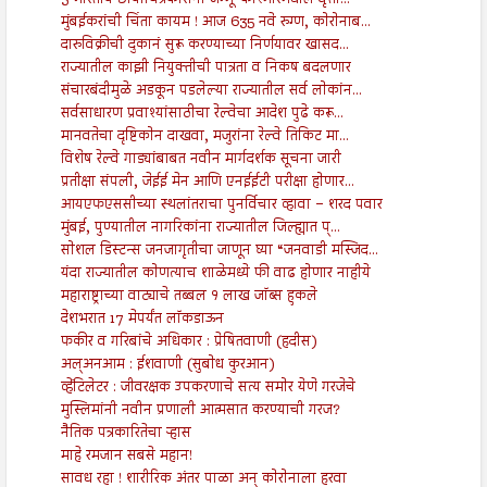
3 भारतीय छायाचित्रकारांना जम्मू-काश्मीरमधील वृत्ता...
मुंबईकरांची चिंता कायम ! आज 635 नवे रुग्ण, कोरोनाब...
दारुविक्रीची दुकानं सुरू करण्याच्या निर्णयावर खासद...
राज्यातील काझी नियुक्तीची पात्रता व निकष बदलणार
संचारबंदीमुळे अडकून पडलेल्या राज्यातील सर्व लोकांन...
सर्वसाधारण प्रवाश्यांसाठीचा रेल्वेचा आदेश पुढे करू...
मानवतेचा दृष्टिकोन दाखवा, मजुरांना रेल्वे तिकिट मा...
विशेष रेल्वे गाड्यांबाबत नवीन मार्गदर्शक सूचना जारी
प्रतीक्षा संपली, जेईई मेन आणि एनईईटी परीक्षा होणार...
आयएफएससीच्या स्थलांतराचा पुनर्विचार व्हावा – शरद पवार
मुंबई, पुण्यातील नागरिकांना राज्यातील जिल्ह्यात प्...
सोशल डिस्टन्स जनजागृतीचा जाणून घ्या “जनवाडी मस्जिद...
यंदा राज्यातील कोणत्याच शाळेमध्ये फी वाढ होणार नाहीये
महाराष्ट्राच्या वाट्याचे तब्बल १ लाख जॉब्स हुकले
देशभरात 17 मेपर्यंत लॉकडाऊन
फकीर व गरिबांचे अधिकार : प्रेषितवाणी (हदीस)
अल्अनआम : ईशवाणी (सुबोध कुरआन)
व्हेंटिलेटर : जीवरक्षक उपकरणाचे सत्य समोर येणे गरजेचे
मुस्लिमांनी नवीन प्रणाली आत्मसात करण्याची गरज?
नैतिक पत्रकारितेचा ऱ्हास
माहे रमजान सबसे महान!
सावध रहा ! शारीरिक अंतर पाळा अन् कोरोनाला हरवा