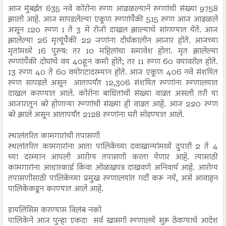
आज मुंबईत 635 नवे कोरोना रुग्ण आढळल्याने रुग्णांची संख्या 9758
झाली आहे. आज सापडलेल्या एकूण रुग्णांपैकी 515 रुग्ण आज आढळले
असून 120 रुग्ण 1 ते 3 मे रोजी दाखल झाल्याचे सांगण्यात येते. आज
झालेल्या 26 मृत्यूंपैकी 22 जणांना दीर्घकालीन आजार होते. आजच्या
मृतांमध्ये 16 पुरुष: तर 10 महिलांचा समावेश होता. मृत झालेल्या
रुग्णांपैकी दोघांचे वय 40हून कमी होते; तर 11 रुग्ण 60 वयावरील होते.
13 रुग्ण 40 ते 60 वयोगटादरम्यान होते. आज एकूण 406 नवे संशयित
रुग्ण सापडले असून आतापर्यंत 12,306 संशयित रुग्णांना रुग्णालयात
दाखल करण्यात आले. कोरोना बाधितांची संख्या वाढत असली तरी या
आजारातून बरे होणाऱ्या रुग्णांची संख्या ही वाढत आहे. आज 220 रुग्ण
बरे झाले असून आतापर्यंत 2128 रुग्णांना घरी सोडण्यात आले.
स्थालंतरित कामगारांची तपासणी
स्थलांतरित कामगारांना आता पालिकेच्या दवाखान्यांमध्ये दुपारी 2 ते 4
च्या दरम्यान आपली आरोग्य तपासणी करता येणार आहे. त्यासाठी
कामगारांना आधारकार्ड किंवा ओळखपत्र दाखवणे अनिवार्य आहे. आरोग्य
तपासणीसाठी पालिकेच्या प्रमुख रुग्णालयांत गर्दी करू नये, असे आवाहन
पालिकेकडून करण्यात आले आहे.
डायलिसिस करण्यास विलंब नको
पालिकेने आज पुन्हा एकदा सर्व खासगी रुग्णालये सुरू ठेवण्याचे आदेश