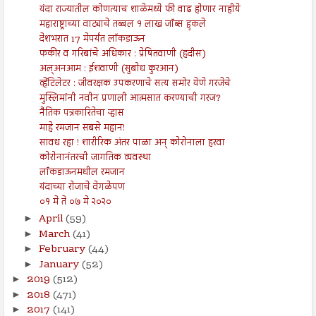
यंदा राज्यातील कोणत्याच शाळेमध्ये फी वाढ होणार नाहीये
महाराष्ट्राच्या वाट्याचे तब्बल १ लाख जॉब्स हुकले
देशभरात 17 मेपर्यंत लॉकडाऊन
फकीर व गरिबांचे अधिकार : प्रेषितवाणी (हदीस)
अल्अनआम : ईशवाणी (सुबोध कुरआन)
व्हेंटिलेटर : जीवरक्षक उपकरणाचे सत्य समोर येणे गरजेचे
मुस्लिमांनी नवीन प्रणाली आत्मसात करण्याची गरज?
नैतिक पत्रकारितेचा ऱ्हास
माहे रमजान सबसे महान!
सावध रहा ! शारीरिक अंतर पाळा अन् कोरोनाला हरवा
कोरोनानंतरची जागतिक व्यवस्था
लॉकडाऊनमधील रमजान
यंदाच्या रोजाचे वेगळेपण
०१ मे ते ०७ मे २०२०
April
(59)
►
March
(41)
►
February
(44)
►
January
(52)
►
2019
(512)
►
2018
(471)
►
2017
(141)
►