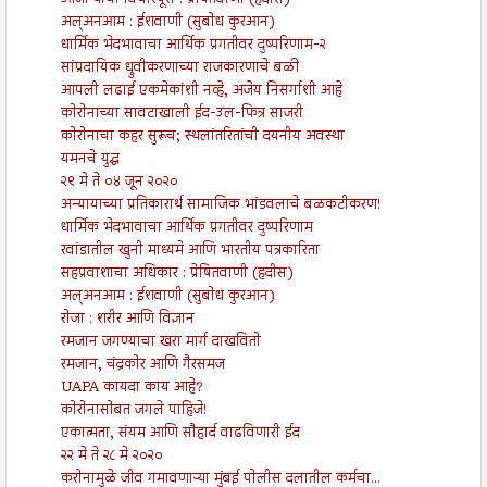
आजाऱ्याची विचारपूस : प्रेषितवाणी (हदीस)
अल्अनआम : ईशवाणी (सुबोध कुरआन)
धार्मिक भेदभावाचा आर्थिक प्रगतीवर दुष्परिणाम-२
सांप्रदायिक ध्रुवीकरणाच्या राजकारणाचे बळी
आपली लढाई एकमेकांशी नव्हे, अजेय निसर्गाशी आहे
कोरोनाच्या सावटाखाली ईद-उल-फित्र साजरी
कोरोनाचा कहर सुरूच; स्थलांतरितांची दयनीय अवस्था
यमनचे युद्ध
२९ मे ते ०४ जून २०२०
अन्यायाच्या प्रतिकारार्थ सामाजिक भांडवलाचे बळकटीकरण!
धार्मिक भेदभावाचा आर्थिक प्रगतीवर दुष्परिणाम
रवांडातील खुनी माध्यमे आणि भारतीय पत्रकारिता
सहप्रवाशाचा अधिकार : प्रेषितवाणी (हदीस)
अल्अनआम : ईशवाणी (सुबोध कुरआन)
रोजा : शरीर आणि विज्ञान
रमजान जगण्याचा खरा मार्ग दाखवितो
रमजान, चंद्रकोर आणि गैरसमज
UAPA कायदा काय आहे?
कोरोनासोबत जगले पाहिजे!
एकात्मता, संयम आणि सौहार्द वाढविणारी ईद
२२ मे ते २८ मे २०२०
करोनामुळे जीव गमावणाऱ्या मुंबई पोलीस दलातील कर्मचा...