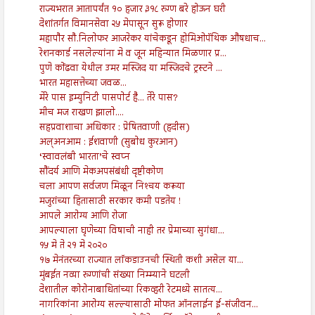
राज्यभरात आतापर्यंत १० हजार ३१८ रुग्ण बरे होऊन घरी
देशांतर्गत विमानसेवा २५ मेपासून सुरू होणार
महापौर सौ.निलोफर आजरेकर यांचेकडून होमिओपॅथिक औषधाच...
रेशनकार्ड नसलेल्यांना मे व जून महिन्यात मिळणार प्र...
पुणे कोंढवा येथील उमर मस्जिद या मस्जिदचे ट्रस्टने ...
भारत महासत्तेच्या जवळ...
मेरे पास इम्युनिटी पासपोर्ट है... तेरे पास?
मीच मज राखण झालो....
सहप्रवाशाचा अधिकार : प्रेषितवाणी (हदीस)
अल्अनआम : ईशवाणी (सुबोध कुरआन)
‘स्वावलंबी भारता’चे स्वप्न
सौंदर्य आणि मेकअपसंबंधी दृष्टीकोण
चला आपण सर्वजण मिळून निश्‍चय करूया
मजुरांच्या हितासाठी सरकार कमी पडतेय !
आपले आरोग्य आणि रोजा
आपल्याला घृणेच्या विषाची नाही तर प्रेमाच्या सुगंधा...
१५ मे ते २१ मे २०२०
१७ मेनंतरच्या राज्यात लॉकडाउनची स्थिती कशी असेल या...
मुंबईत नव्या रुग्णांची संख्या निम्म्याने घटली
देशातील कोरोनाबाधितांच्या रिकव्हरी रेटमध्ये सातत्य...
नागरिकांना आरोग्य सल्ल्यासाठी मोफत ऑनलाईन ई-संजीवन...