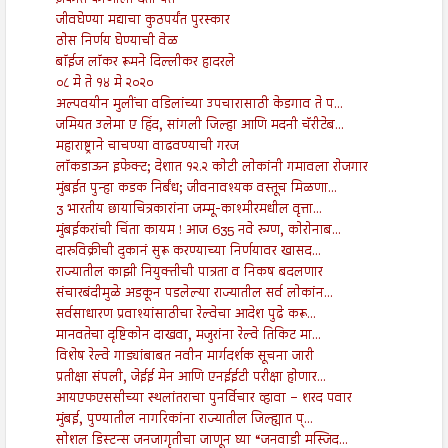
ज़कात कोणाला देता येते
जीवघेण्या मद्याचा कुठपर्यंत पुरस्कार
ठोस निर्णय घेण्याची वेळ
बॉईज लॉकर रूमने दिल्लीकर हादरले
०८ मे ते १४ मे २०२०
अल्पवयीन मुलींचा वडिलांच्या उपचारासाठी केडगाव ते प...
जमियत उलेमा ए हिंद, सांगली जिल्हा आणि मदनी चॅरीटेब...
महाराष्ट्राने चाचण्या वाढवण्याची गरज
लॉकडाऊन इफेक्ट; देशात १२.२ कोटी लोकांनी गमावला रोजगार
मुंबईत पुन्हा कडक निर्बंध; जीवनावश्यक वस्तूच मिळणा...
3 भारतीय छायाचित्रकारांना जम्मू-काश्मीरमधील वृत्ता...
मुंबईकरांची चिंता कायम ! आज 635 नवे रुग्ण, कोरोनाब...
दारुविक्रीची दुकानं सुरू करण्याच्या निर्णयावर खासद...
राज्यातील काझी नियुक्तीची पात्रता व निकष बदलणार
संचारबंदीमुळे अडकून पडलेल्या राज्यातील सर्व लोकांन...
सर्वसाधारण प्रवाश्यांसाठीचा रेल्वेचा आदेश पुढे करू...
मानवतेचा दृष्टिकोन दाखवा, मजुरांना रेल्वे तिकिट मा...
विशेष रेल्वे गाड्यांबाबत नवीन मार्गदर्शक सूचना जारी
प्रतीक्षा संपली, जेईई मेन आणि एनईईटी परीक्षा होणार...
आयएफएससीच्या स्थलांतराचा पुनर्विचार व्हावा – शरद पवार
मुंबई, पुण्यातील नागरिकांना राज्यातील जिल्ह्यात प्...
सोशल डिस्टन्स जनजागृतीचा जाणून घ्या “जनवाडी मस्जिद...