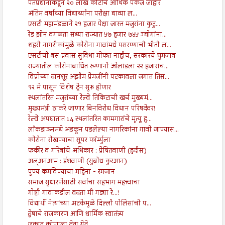
पंतप्रधानांकडून २० लाख कोटींचे आर्थिक पॅकेज जाहीर
अंतिम वर्षाच्या विद्यार्थ्यांना परीक्षा द्याव्या ल...
एसटी महामंडळाने २१ हजार पेक्षा जास्त मजुरांना कुटु...
रेड झोन वगळता सध्या राज्यात ५७ हजार ७४५ उद्योगांना...
शहरी नागरीकांमुळे कोरोना गावांमधे पसरण्याची भीती ल...
एसटीची बस प्रवास सुविधा मोफत नाहीच, सरकारचे घुमजाव
राज्यातील कोरोनाबाधित रुग्णांनी ओलांडला २२ हजारांच...
विप्रोच्या दानशूर अझीम प्रेमजींनी पटकावला जगात तिस...
१२ मे पासून विशेष ट्रेन सुरू होणार
स्थलांतरित मजुरांच्या रेल्वे तिकिटाची खर्च मुख्यमं...
मुख्यमंत्री ठाकरे जाणार बिनविरोध विधान परिषदेवर!
रेल्वे अपघातात 14 स्थलांतरित कामगारांचे मृत्यू हृ...
लाॅकडाऊनमधे अडकून पडलेल्या नागरिकांना गावी जाण्यास...
कोरोना रोखण्याचा सूपर फॉर्म्युला
फकीर व गरिबांचे अधिकार : प्रेषितवाणी (हदीस)
अल्अनआम : ईशवाणी (सुबोध कुरआन)
पुण्य कमविण्याचा महिना - रमजान
समाज सुधारणेसाठी सर्वाचा सहभाग महत्त्वाचा
गोष्टी गावाकडील वदता मी गड्या रे...!
विद्यार्थी नेत्यांच्या अटकेमुळे दिल्ली पोलिसांची प...
द्वेषाचे राजकारण आणि धार्मिक स्वातंत्र्य