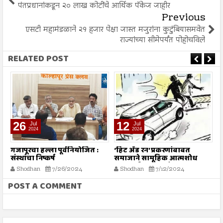
पंतप्रधानांकडून २० लाख कोटींचे आर्थिक पॅकेज जाहीर
Previous
एसटी महामंडळाने २१ हजार पेक्षा जास्त मजुरांना कुटुंबियासमवेत
राज्यांच्या सीमेपर्यंत पोहोचविले
RELATED POST
26
12
Jul
Jul
2024
2024
गजापूरचा हल्ला पूर्वनियोजित :
‘हिट अँड रन’ प्रकरणांबाबत
म
संस्थांचा निष्कर्ष
समाजाने सामूहिक आत्मशोध
या
करण्याची गरज - मौलाना
ग
Shodhan
7/26/2024
Shodhan
7/12/2024
इलियास खान फलाही
क
POST A COMMENT