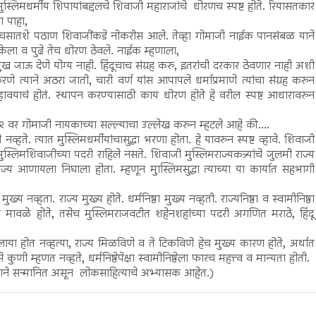
ुस्लिमधर्मीय शिपायांबद्दलचे शिवाजी महाराजांचे धोरणच स्पष्ट होते. रियासतकार
ा पाहा,
ाचसातशे पठाण शिवाजींकडे नोकरीस आले. तेव्हा गोमाजी नाईक पानसंबळ याने
 केला व पुढे तेच धोरण ठेवले. नाईक म्हणाला,
ाऊ देणे योग्य नाही. हिंदूचाच संग्रह करु, इतरांची दरकार ठेवणार नाही अशी
णे त्याने अठरा जाती, चारी वर्ण यांस आपापले धर्माप्रमाणे त्यांचा संग्रह करुन
न व्हावयाचं होतं. स्थापन करण्यासाठी काय धोरण होते हे वरील स्पष्ट आधारावरुन
्ठ १२९ वर गोमाजी नायकाच्या सल्ल्याचा उल्लेख करुन म्हटले आहे की....
्हते. त्यात मुस्लिमधर्मीयांचासुद्धा भरणा होता. हे यावरुन स्पष्ट व्हावे. शिवाजी
स्लिमशिवाजीच्या पदरी राहिले नसते. शिवाजी मुस्लिमराज्यकत्र्यांचे जुलमी राज्य
य आणायला निघाला होता. म्हणून मुास्लिमसुद्धा त्याच्या या कार्यात सहभागी
मुख्य नव्हता. राज्य मुख्य होते. धर्मनिष्ठा मुख्य नव्हती. राज्यनिष्ठा व स्वामीनिष्ठा
र व मावळे होते, तसेच मुस्लिमराजवटीत शहेनशहांच्या पदरी अगणित मराठे, हिंदू
ाया होत नव्हत्या, राज्य मिळविणे व ते टिकविणे हेच मुख्य कारण होते, अर्थात
से कुणी म्हणत नव्हते, धर्मनिष्ठेपेक्षा स्वामीनिष्ठेला फारच महत्त्व व मान्यता होती.
काराने सन्मानित असून लोकसाहित्याचे अभ्यासक आहेत.)