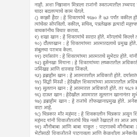
नाही. अशा निष्ठावान मित्राला राजांनी स्वराज्यातील उच्चप
चादर बदलण्याचे काम घेतले.
८) काझी हैदर : हे शिवरायांचे १६७० ते ७३ पर्यंत वकील हो
त्यांचेवर सोपविली. वकील, सचिव, पत्रलेखक इत्यादी महत्त्व
वाचकांनीच विचार करावा.
९) शखा खान : हे शिवरायांचे सरदार होते. मोगलांचे किल्ले 
१०) दौलतखान : हे शिवरायांच्या आरमारदलाचे प्रमुख होते.
संबुलचा पराभव केला.
११) दर्यासारंग : हे शिवरायांच्या आरमाराचे सुभेदार होते.
१२) हुसेनखा मियाना : हे शिवरायांच्या लष्करातील अधिकार
जमिंखड आणि धारवाड जिंकले.
१३) इब्राहीम खान : हे आरमारातील अधिकारी होते. दर्यासारंग
१४) सिद्धी मिस्त्री : हेदेखील शिवरायांच्या आरमारातील अधिक
१५) सुलतान खान : हे आरमारात अधिकारी होते. तर १६८१ सा
१६) दाऊत खान : हेदेखील आरमारात सुलतान खानानंतर सुभेद
१७) इब्राहीम खान : हे राजांचे तोफखानाप्रमुख होते. अन
वाटा आहे.
१८) चित्रकार मीर महंमद : हे शिवकालीन चित्रकार असून शिव
महंमद यांनी शिवाजीराजांचे चित्र नसते रेखाटले तर आज आप
१९) मौनीबाबा आणि बाबा याकूत : पाटगावचे मौनीबाबा आणि
भेटीसाठी शिवाजीराजे पाटगावला आणि केळशीला अनेकवेळा गेले