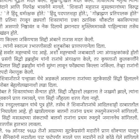
रायांना युद्धात मदत केली. सुख-दु:खात मदत केली. शिवरायांचे नेतृत्व त्यांनी
दाने आणि निरपेक्ष भावनेने मानले. `शिवाजी महाराज मुसलमानांच्या विरुद्ध
े.' `ते हिंदू धर्मरक्षक होते.' `हिंदू पदपातशहा होते.', `गोब्राह्मण प्रतिपालक होते''
ी प्रतिमा रंगवून छत्रपती शिवरायांना एका ठराविक चौकटीत बसविण्याचा
ी असणारे निष्ठावंत व नेक दिलाचे इमानदार मुस्लिममावळे पाहिल्यावर तसेच
खंडन होते.
णा किल्ला जकिंण्यास सिद्दी अंबरने राजास मदत केली.
े. त्यांनी स्वराज्य उभारणीसाठी शत्रूबरोबर प्राणपणानेला दिला.
क हे सर्वात महत्त्वाचे पद आहे. अशी महत्त्वाची जबाबदारी ज्या अंगरक्षकांकडे होती
रसंगी सिद्धी इब्राहीम यांनी राजांचे अंगरक्षण केले, तर कृष्णाजी कुलकर्णींने
त सिद्दी इब्राहीम यांनी सुरुंग लावून फोंड्याचा किल्ला जकिंला. तेव्हा राजांनी
ेदारपदी नेमणूक केली.
. शिवाजीराजे पन्हाळा येथे अडकले असताना राजांच्या सुटकेसाठी सिद्धी हिलालने
ा सोबत बेहलोलखानाशी लढा दिला.
ासोबत ते शिवरायांच्या सैन्यात होते. सिद्दी जौहरशी लढताना ते जखमी झाले, त्यांना
ुवकाने प्राण गमावले, पण सिद्दी जौहरला शरण गेला नाही.
त्र रनदुल्लाखान यांचे पुत्र होते. तसेच ते शिवाजीराजांचे आदिलशाही दरबारातील
निघालेला आहे. ही खात्रीलायक बातमी राजांना प्रथम रुस्तुमेजमानने सांगितली.
 सिद्दी मसऊदच्या संकटाची बातमी राजांना प्रथम रुस्तुमे जमाननेच सांगितली.
 उभारणीस हातभार लावला.
र होते. १७ ऑगस्ट १६६३ रोजी आग्राच्या सुटकेप्रसंगी मदारीने प्राण धोक्यात घालून
 सैनिकांनी मदारीला पाट फुटेपर्यंत मारले पण मदारीने राजे कोठे गेले सांगितले