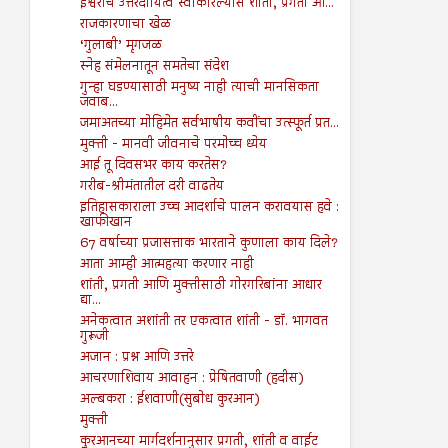
ईश्वराचे उत्तरदायित्व स्वीकारल्यास शांती, प्रगती आ...
राजकारणाचा खेळ
‘गुलाबी’ मृगजळ
स्नेह संमेलनातून समतेचा संदेश
गुन्हा घडण्यासाठी मनुष्य नाही त्याची मानसिकता
जवाब...
जमाअतच्या मोहिमेत सर्वभाषीय कवींचा उत्स्फूर्त प्रत...
मुक्ती - मानवी जीवनाचे परमोच्च ध्येय
आई तू दिवसभर काय करतेस?
गरीब-श्रीमंतातील दरी वाढतेय
इतिहासकाराला उच्च आदर्शाचे पालन करावयास हवे :
खाफीखान
67 वर्षाच्या प्रजासत्ताक भारताने कुणाला काय दिले?
आता आम्ही आत्महत्या करणार नाही
शांती, प्रगती आणि मुक्तीसाठी गोरगरिबांना आधार
द्या...
अनेकत्वात अशांती तर एकत्वात शांती - डॉ. भागवत
गुरूजी
अजान : प्रश्न आणि उत्तरे
आचरणाशिवाय आवाहन : प्रेषितवाणी (हदीस)
अल्बकरा : ईशवाणी(सुबोध कुरआन)
मुक्ती
कुरआनच्या मार्गदर्शनानुसार प्रगती, शांती व वाईट