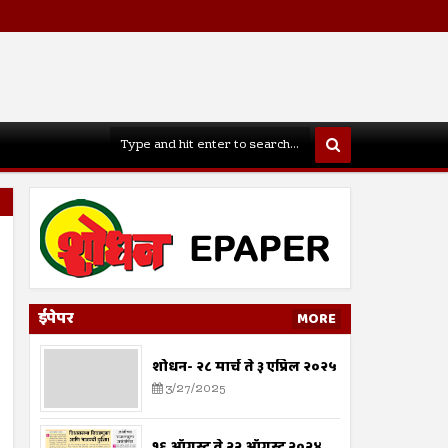
ईपेपर
MORE
शोधन- २८ मार्च ते ३ एप्रिल २०२५
3/27/2025
१६ ऑगस्ट ते २२ ऑगस्ट २०२४