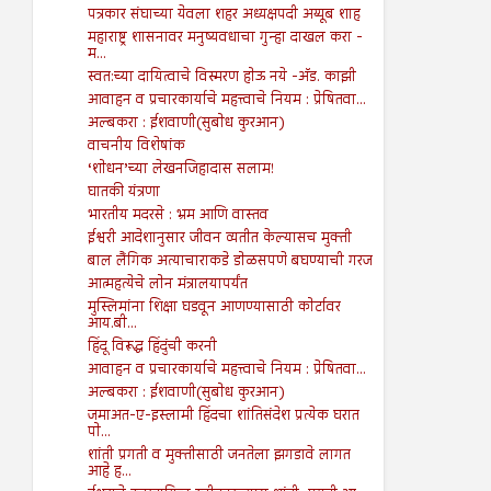
पत्रकार संघाच्या येवला शहर अध्यक्षपदी अय्यूब शाह
महाराष्ट्र शासनावर मनुष्यवधाचा गुन्हा दाखल करा -
म...
स्वत:च्या दायित्वाचे विस्मरण होऊ नये -अ‍ॅड. काझी
आवाहन व प्रचारकार्याचे महत्त्वाचे नियम : प्रेषितवा...
अल्बकरा : ईशवाणी(सुबोध कुरआन)
वाचनीय विशेषांक
‘शोधन’च्या लेखनजिहादास सलाम!
घातकी यंत्रणा
भारतीय मदरसे : भ्रम आणि वास्तव
ईश्वरी आदेशानुसार जीवन व्यतीत केल्यासच मुक्ती
बाल लैंगिक अत्याचाराकडे डोळसपणे बघण्याची गरज
आत्महत्येचे लोन मंत्रालयापर्यंत
मुस्लिमांना शिक्षा घडवून आणण्यासाठी कोर्टावर
आय.बी...
हिंदू विरूद्ध हिंदुंची करनी
आवाहन व प्रचारकार्याचे महत्त्वाचे नियम : प्रेषितवा...
अल्बकरा : ईशवाणी(सुबोध कुरआन)
जमाअत-ए-इस्लामी हिंदचा शांतिसंदेश प्रत्येक घरात
पो...
शांती प्रगती व मुक्तीसाठी जनतेला झगडावे लागत
आहे ह...