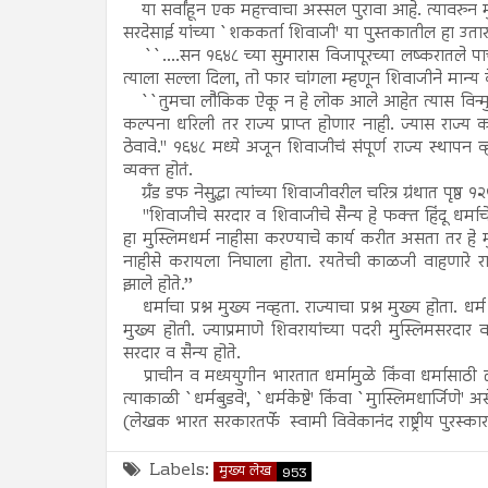
या सर्वांहून एक महत्त्वाचा अस्सल पुरावा आहे. त्यावरुन म
सरदेसाई यांच्या `शककर्ता शिवाजी' या पुस्तकातील हा उतार
``....सन १६४८ च्या सुमारास विजापूरच्या लष्करातले प
त्याला सल्ला दिला, तो फार चांगला म्हणून शिवाजीने मान्य
``तुमचा लौकिक ऐकू न हे लोक आले आहेत त्यास विन्मुख ज
कल्पना धरिली तर राज्य प्राप्त होणार नाही. ज्यास राज्य कर
ठेवावे.'' १६४८ मध्ये अजून शिवाजीचं संपूर्ण राज्य स्थाप
व्यक्त होतं.
ग्रँड डफ नेसुद्धा त्यांच्या शिवाजीवरील चरित्र ग्रंथात पृष
''शिवाजीचे सरदार व शिवाजीचे सैन्य हे फक्त हिंदू धर्माचे नव
हा मुस्लिमधर्म नाहीसा करण्याचे कार्य करीत असता तर हे मु
नाहीसे करायला निघाला होता. रयतेची काळजी वाहणारे राज्
झाले होते.’’
धर्माचा प्रश्न मुख्य नव्हता. राज्याचा प्रश्न मुख्य होता. धर्म 
मुख्य होती. ज्याप्रमाणे शिवरायांच्या पदरी मुस्लिमसरदा
सरदार व सैन्य होते.
प्राचीन व मध्ययुगीन भारतात धर्मामुळे किंवा धर्मासाठी ल
त्याकाळी `धर्मबुडवे', `धर्मकेष्टे' किंवा `मुास्लिमधार्जिणे' अ
(लेखक भारत सरकारतर्फे स्वामी विवेकानंद राष्ट्रीय पुरस्
Labels:
मुख्य लेख
953