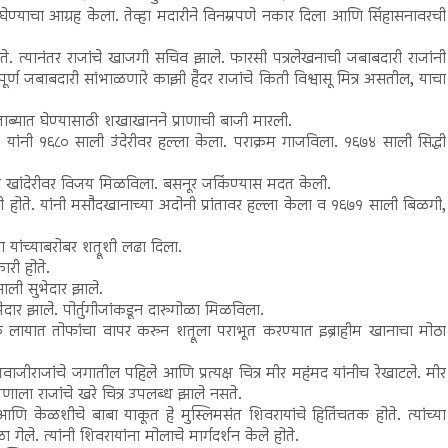
द घेण्याचा आग्रह केला. तेव्हा मदारीने विनम्रपणे नकार दिला आणि सिंहासनावरची
ते. त्यानंतर राजांचे खाजगी सचिव झाले. फारसी पत्रलेखनाची जबाबदारी राजांनी
पूर्ण जबाबदारी सांभाळणारे काझी हैदर राजांचे किती विश्वासू मित्र असतील, याचा
ताब्यात घेण्यासाठी शखाखानने प्राणाची बाजी मारली.
 यांनी १६८० साली उंदेरीवर हल्ला केला. पराक्रम गाजविला. १६७४ साली सिद्धी
 यांनी खांदेरीवर विजय मिळविला. बसनूर जकिंण्यास मदत केली.
ी होते. यांनी मसौदखानाच्या अदोनी प्रांतावर हल्ला केला व १६७१ साली बिळगी,
 यांच्याबरोबर शत्रूशी लढा दिला.
ारी होते.
ली सुभेदार झाले.
ार झाले. पोर्तुगीजांकडून दारुगोळा मिळविला.
ेक लायात तोफांचा वापर करुन शत्रूला पराभूत करण्यात इब्राहीम खानाचा मोठा
ाजीराजांचे जगातील पहिले आणि प्रत्यक्ष चित्र मीर महंमद यांनीच रेखाटले. मीर
णाला राजांचे खरे चित्र उपलब्ध झाले नसते.
 केळशीचे बाबा याकूत हे मुस्लिमसंत शिवरायांचे हितिंचतक होते. त्यांच्या
. त्यांनी शिवरायांना मोलाचे मार्गदर्शन केले होते.