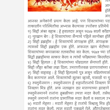
शिव
आनं
होत
अश
आजवर अनेकांनी प्रयत्न केला आहे. पण शिवरायांच्या पदर
तत्कालीन परिस्थितीचा अभ्यास केल्यावर उपरोक्त प्रतिमेचे 
१) सिद्दी अंबर वहाब : हे हवालदार असून १६४७ साली कोंडा
२) नूरखान बेग : हे शिवरायांच्या सैन्याचे पहिले सरनोबत होत
३) सिद्दी इब्राहीम : हे शिवरायांचे अंगरक्षक होते. अंगरक्ष
त्यामध्ये सिद्दी इब्राहीम एक होते. अफजल खान भेटीच्या प्
शिवरायांच्या कपाळावर तलवारीचा वार केला. १६७५ च्या एप्रिला
सिद्धी इब्राहीमचा सत्कार केला व त्यांची फोंड्याच्या किल्ल
४) सिद्दी हिलाल : हे शिवरायांच्या घोडदलात सेनापती होते
सिद्दी जौहर बरोबर लढा दिला. उमराणीजवळ प्रतापरावांच्य
५) सिद्दी वाहवाह : हे सिद्दी हिलालचे पुत्र असून वडिलांच्य
कैद करण्यात आले. शिवरायांची सुटका व्हावी, यासाठी या य
६) रुस्तुमेजमान : रुस्तुमेजमान हे शहाजीराजांचे जिवलग मि
जिवलग मित्र होते. अफ जलखान ठार मारण्याच्या इराद्याने 
रुस्तुमेजमानने राजांना हुबळीच्या ल्यात मदत केली. तसेच
रुस्तुमे जमानने राजांना प्रामाणिक मदत केली व स्वराज्य
७) मदारी मेहत्तर : मदारी मेहत्तर हे राजांचे विश्वासू मित्
राजांना मदत केली. त्यात मदारी पकडले गेले. औरंगजेबाच्या