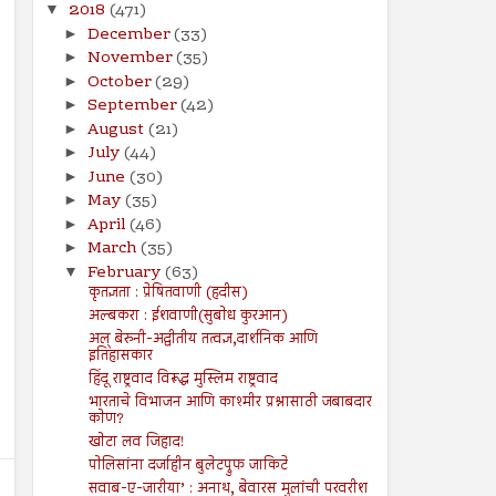
2018
(471)
▼
December
(33)
►
November
(35)
►
October
(29)
►
September
(42)
►
August
(21)
►
July
(44)
►
June
(30)
►
May
(35)
►
April
(46)
►
March
(35)
►
February
(63)
▼
कृतज्ञता : प्रेषितवाणी (हदीस)
अल्बकरा : ईशवाणी(सुबोध कुरआन)
अल् बेरुनी-अद्वीतीय तत्वज्ञ,दार्शनिक आणि
इतिहासकार
हिंदू राष्ट्रवाद विरूद्ध मुस्लिम राष्ट्रवाद
भारताचे विभाजन आणि काश्मीर प्रश्नासाठी जबाबदार
कोण?
खोटा लव जिहाद!
पोलिसांना दर्जाहीन बुलेटप्रुफ जाकिटे
सवाब-ए-जारीया’ : अनाथ, बेवारस मुलांची परवरीश