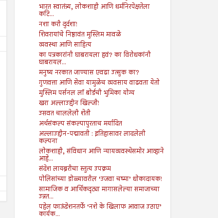
भारत स्वातंत्र्य, लोकशाही आणि धर्मनिरपेक्षतेला
कटि...
नशा करी दुर्दशा!
शिवरायांचे निष्ठावंत मुस्लिम मावळे
व्यवस्था आणि साहित्य
का पत्रकारांनी घाबरायला हवं? का विरोधकांनी
घाबरायल...
मनुष्य नरकात जाण्यास एवढा उत्सुक का?
गुणवत्ता आणि सेवा यामुळेच व्यवसाय वाढवता येतो
मुस्लिम पर्सनल लॉ बोर्डची भुमिका योग्य
खरा अल्लाउद्दीन खिल्जी!
26
26
Jul
Jul
उसवत चाललेली शेती
2024
2024
अर्थसंकल्प संकल्पापुरताच मर्यादित
पोटगी : जेव्हा मुसलमानांनाच शरियत मान्य
नावात काय आहे?
अल्लाउद्दीन-पद्मावती : इतिहासावर लादलेली
नाही तेव्हा दोष कोर्टाला कसा द्यावा?
कल्पना
Shodhan
7/26/2024
लोकशाही, संविधान आणि न्यायव्यवस्थेसमोर आव्हाने
Shodhan
7/26/2024
आहे...
संदेश लायब्ररीचा स्तुत्य उपक्रम
पोलिसांच्या डोळ्यावरील ‘उजवा चष्मा’ धोकादायक!
सामाजिक व आर्थिकदृट्या मागासलेल्या समाजाच्या
उन्नत...
पहेल फाऊंडेशनतर्फे ‘नशे के खिलाफ आवाज उठाए’
कार्यक...