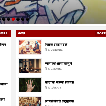
 - हे सहजी सप्रमाण व उघडपणे दिसून येते. राजकारणात उच्च व नीच या स्तरावर
काही काळापासून राजकारणाच्या पटलावर जनसेवा हा प्...
कथा
MORE
MORE
मेलन
पितळ उघडे पडले
6/28/2024
न्यायाधीशाचे चातुर्य
6/21/2024
बोटांची संख्या किती?
ौलाना
6/14/2024
मली
आगळेवेगळे उदाहरण!