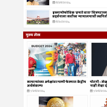
कारवाईचे आवाहन
6/28/2024
इस्लामोफोबिक ‘हमारे बारा’ चित्रपटाच्य
प्रदर्शनाला सर्वोच्च न्यायालयाची स्थगित
6/21/2024
मुख्य लेख
सामान्यांच्या अपेक्षांवर पाणी फेरणारा केंद्रीय
पोटगी : जेव
अर्थसंकल्प!
नाही तेव्हा 
7/26/2024
7/26/202