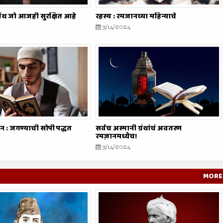
रंथ जो आजही सुरक्षित आहे
रहस्य : रमजानच्या महिन्याचे
3/14/2024
न : जगण्याची सोपी पद्धत
सर्वच अस्मानी ग्रंथांचं अवतरण
रमज़ानमध्येच!
3/14/2024
MORE