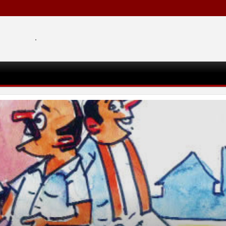
.
ीने नैतिकतेची तोडफोड, निव्वळ गलथान
 जनसेवेचा बट्ट्याबोळ...!
8/16/2024