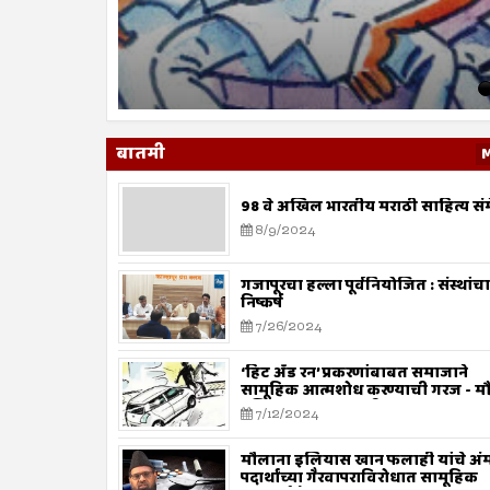
ा सुरुवातीलाच
वरील शीर्षक हे आजघडीला किती सूचक, समर्पक व पूरक आहे
कार्य आधीही व्हायचे, पण मागील 
बातमी
98 वे अखिल भारतीय मराठी साहित्य सं
8/9/2024
गजापूरचा हल्ला पूर्वनियोजित : संस्थांचा
निष्कर्ष
7/26/2024
‘हिट अँड रन’ प्रकरणांबाबत समाजाने
सामूहिक आत्मशोध करण्याची गरज - म
इलियास खान फलाही
7/12/2024
मौलाना इलियास खान फलाही यांचे अं
पदार्थांच्या गैरवापराविरोधात सामूहिक