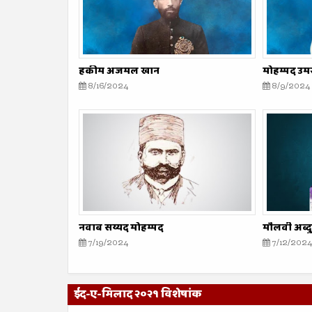
हकीम अजमल खान
मोहम्मद उमर
8/16/2024
8/9/2024
नवाब सय्यद मोहम्मद
मौलवी अब्द
7/19/2024
7/12/2024
ईद-ए-मिलाद २०२१ विशेषांक