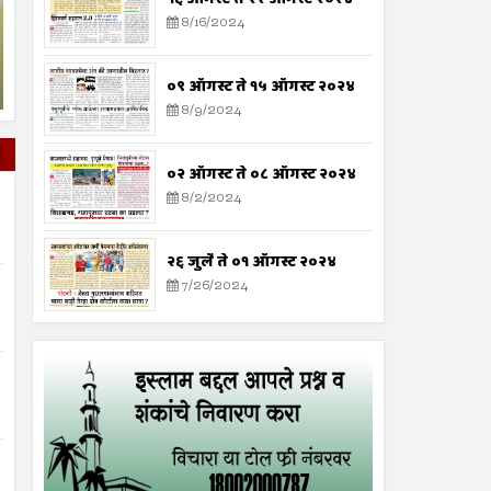
२०२४ च्या अमेरिकन अध्यक्षीय निवडणुकीच्या प्राथमिक टप्प्यातील सध्याची परिस्थित
8/16/2024
डोनाल्ड ट्रम्प आणि भारतीय वंशाच्या विद्यमा
०९ ऑगस्ट ते १५ ऑगस्ट २०२४
8/9/2024
०२ ऑगस्ट ते ०८ ऑगस्ट २०२४
8/2/2024
२६ जुलै ते ०१ ऑगस्ट २०२४
7/26/2024