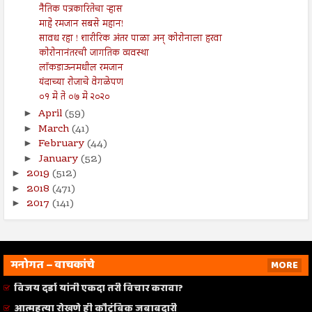
नैतिक पत्रकारितेचा ऱ्हास
माहे रमजान सबसे महान!
सावध रहा ! शारीरिक अंतर पाळा अन् कोरोनाला हरवा
कोरोनानंतरची जागतिक व्यवस्था
लॉकडाऊनमधील रमजान
यंदाच्या रोजाचे वेगळेपण
०१ मे ते ०७ मे २०२०
April
(59)
►
March
(41)
►
February
(44)
►
January
(52)
►
2019
(512)
►
2018
(471)
►
2017
(141)
►
मनोगत – वाचकांचे
MORE
विजय दर्डा यांनी एकदा तरी विचार करावा?
आत्महत्या रोखणे ही कौटुंबिक जबाबदारी