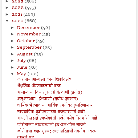
2023
(508)
►
2022
(475)
►
2021
(469)
►
2020
(668)
▼
December
(42)
►
November
(45)
►
October
(49)
►
September
(35)
►
August
(75)
►
July
(68)
►
June
(56)
►
May
(102)
▼
कोरोनाने आम्हाला काय शिकविले?
शैक्षणिक धोरणबदलाची गरज
आजाऱ्याची विचारपूस : प्रेषितवाणी (हदीस)
अल्अनआम : ईशवाणी (सुबोध कुरआन)
धार्मिक भेदभावाचा आर्थिक प्रगतीवर दुष्परिणाम-२
सांप्रदायिक ध्रुवीकरणाच्या राजकारणाचे बळी
आपली लढाई एकमेकांशी नव्हे, अजेय निसर्गाशी आहे
कोरोनाच्या सावटाखाली ईद-उल-फित्र साजरी
कोरोनाचा कहर सुरूच; स्थलांतरितांची दयनीय अवस्था