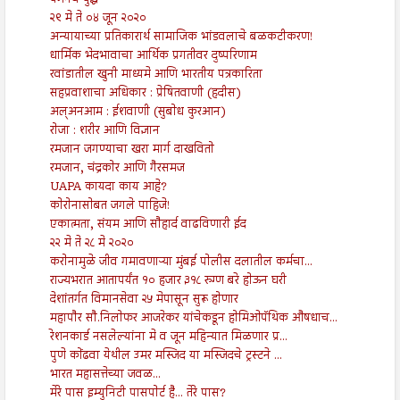
यमनचे युद्ध
२९ मे ते ०४ जून २०२०
अन्यायाच्या प्रतिकारार्थ सामाजिक भांडवलाचे बळकटीकरण!
धार्मिक भेदभावाचा आर्थिक प्रगतीवर दुष्परिणाम
रवांडातील खुनी माध्यमे आणि भारतीय पत्रकारिता
सहप्रवाशाचा अधिकार : प्रेषितवाणी (हदीस)
अल्अनआम : ईशवाणी (सुबोध कुरआन)
रोजा : शरीर आणि विज्ञान
रमजान जगण्याचा खरा मार्ग दाखवितो
रमजान, चंद्रकोर आणि गैरसमज
UAPA कायदा काय आहे?
कोरोनासोबत जगले पाहिजे!
एकात्मता, संयम आणि सौहार्द वाढविणारी ईद
२२ मे ते २८ मे २०२०
करोनामुळे जीव गमावणाऱ्या मुंबई पोलीस दलातील कर्मचा...
राज्यभरात आतापर्यंत १० हजार ३१८ रुग्ण बरे होऊन घरी
देशांतर्गत विमानसेवा २५ मेपासून सुरू होणार
महापौर सौ.निलोफर आजरेकर यांचेकडून होमिओपॅथिक औषधाच...
रेशनकार्ड नसलेल्यांना मे व जून महिन्यात मिळणार प्र...
पुणे कोंढवा येथील उमर मस्जिद या मस्जिदचे ट्रस्टने ...
भारत महासत्तेच्या जवळ...
मेरे पास इम्युनिटी पासपोर्ट है... तेरे पास?