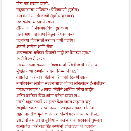
मीच मज राखण झालो....
सहप्रवाशाचा अधिकार : प्रेषितवाणी (हदीस)
अल्अनआम : ईशवाणी (सुबोध कुरआन)
‘स्वावलंबी भारता’चे स्वप्न
सौंदर्य आणि मेकअपसंबंधी दृष्टीकोण
चला आपण सर्वजण मिळून निश्‍चय करूया
मजुरांच्या हितासाठी सरकार कमी पडतेय !
आपले आरोग्य आणि रोजा
आपल्याला घृणेच्या विषाची नाही तर प्रेमाच्या सुगंधा...
१५ मे ते २१ मे २०२०
१७ मेनंतरच्या राज्यात लॉकडाउनची स्थिती कशी असेल या...
मुंबईत नव्या रुग्णांची संख्या निम्म्याने घटली
देशातील कोरोनाबाधितांच्या रिकव्हरी रेटमध्ये सातत्य...
नागरिकांना आरोग्य सल्ल्यासाठी मोफत ऑनलाईन ई-संजीवन...
पंतप्रधानांकडून २० लाख कोटींचे आर्थिक पॅकेज जाहीर
अंतिम वर्षाच्या विद्यार्थ्यांना परीक्षा द्याव्या ल...
एसटी महामंडळाने २१ हजार पेक्षा जास्त मजुरांना कुटु...
रेड झोन वगळता सध्या राज्यात ५७ हजार ७४५ उद्योगांना...
शहरी नागरीकांमुळे कोरोना गावांमधे पसरण्याची भीती ल...
एसटीची बस प्रवास सुविधा मोफत नाहीच, सरकारचे घुमजाव
राज्यातील कोरोनाबाधित रुग्णांनी ओलांडला २२ हजारांच...