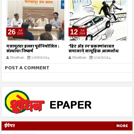
26
12
Jul
Jul
2024
2024
गजापूरचा हल्ला पूर्वनियोजित :
‘हिट अँड रन’ प्रकरणांबाबत
म
संस्थांचा निष्कर्ष
समाजाने सामूहिक आत्मशोध
या
करण्याची गरज - मौलाना
ग
Shodhan
7/26/2024
Shodhan
7/12/2024
इलियास खान फलाही
क
POST A COMMENT
ईपेपर
MORE