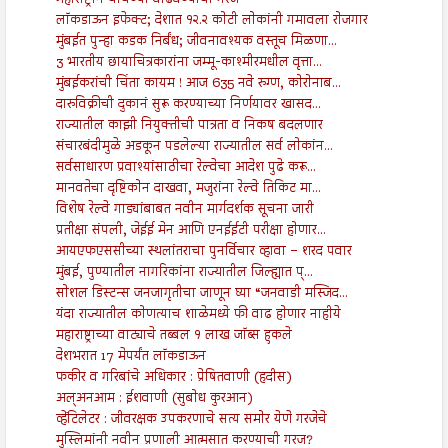
महाराष्ट्राने चाचण्या वाढवण्याची गरज
लॉकडाऊन इफेक्ट; देशात १२.२ कोटी लोकांनी गमावला रोजगार
मुंबईत पुन्हा कडक निर्बंध; जीवनावश्यक वस्तूच मिळणा...
3 भारतीय छायाचित्रकारांना जम्मू-काश्मीरमधील वृत्ता...
मुंबईकरांची चिंता कायम ! आज 635 नवे रुग्ण, कोरोनाब...
दारुविक्रीची दुकानं सुरू करण्याच्या निर्णयावर खासद...
राज्यातील काझी नियुक्तीची पात्रता व निकष बदलणार
संचारबंदीमुळे अडकून पडलेल्या राज्यातील सर्व लोकांन...
सर्वसाधारण प्रवाश्यांसाठीचा रेल्वेचा आदेश पुढे करू...
मानवतेचा दृष्टिकोन दाखवा, मजुरांना रेल्वे तिकिट मा...
विशेष रेल्वे गाड्यांबाबत नवीन मार्गदर्शक सूचना जारी
प्रतीक्षा संपली, जेईई मेन आणि एनईईटी परीक्षा होणार...
आयएफएससीच्या स्थलांतराचा पुनर्विचार व्हावा – शरद पवार
मुंबई, पुण्यातील नागरिकांना राज्यातील जिल्ह्यात प्...
सोशल डिस्टन्स जनजागृतीचा जाणून घ्या “जनवाडी मस्जिद...
यंदा राज्यातील कोणत्याच शाळेमध्ये फी वाढ होणार नाहीये
महाराष्ट्राच्या वाट्याचे तब्बल १ लाख जॉब्स हुकले
देशभरात 17 मेपर्यंत लॉकडाऊन
फकीर व गरिबांचे अधिकार : प्रेषितवाणी (हदीस)
अल्अनआम : ईशवाणी (सुबोध कुरआन)
व्हेंटिलेटर : जीवरक्षक उपकरणाचे सत्य समोर येणे गरजेचे
मुस्लिमांनी नवीन प्रणाली आत्मसात करण्याची गरज?