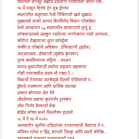
विप्रोच्या दानशूर अझीम प्रेमजींनी पटकावला जगात तिस...
१२ मे पासून विशेष ट्रेन सुरू होणार
स्थलांतरित मजुरांच्या रेल्वे तिकिटाची खर्च मुख्यमं...
मुख्यमंत्री ठाकरे जाणार बिनविरोध विधान परिषदेवर!
रेल्वे अपघातात 14 स्थलांतरित कामगारांचे मृत्यू हृ...
लाॅकडाऊनमधे अडकून पडलेल्या नागरिकांना गावी जाण्यास...
कोरोना रोखण्याचा सूपर फॉर्म्युला
फकीर व गरिबांचे अधिकार : प्रेषितवाणी (हदीस)
अल्अनआम : ईशवाणी (सुबोध कुरआन)
पुण्य कमविण्याचा महिना - रमजान
समाज सुधारणेसाठी सर्वाचा सहभाग महत्त्वाचा
गोष्टी गावाकडील वदता मी गड्या रे...!
विद्यार्थी नेत्यांच्या अटकेमुळे दिल्ली पोलिसांची प...
द्वेषाचे राजकारण आणि धार्मिक स्वातंत्र्य
ज़कात कोणाला देता येते
जीवघेण्या मद्याचा कुठपर्यंत पुरस्कार
ठोस निर्णय घेण्याची वेळ
बॉईज लॉकर रूमने दिल्लीकर हादरले
०८ मे ते १४ मे २०२०
अल्पवयीन मुलींचा वडिलांच्या उपचारासाठी केडगाव ते प...
जमियत उलेमा ए हिंद, सांगली जिल्हा आणि मदनी चॅरीटेब...