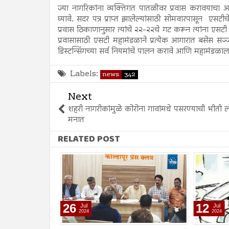
ज्या नागरिकांना व्यक्तिगत पातळीवर प्रवास करावयाचा 
घ्यावे. सदर पत्र प्राप्त झालेल्यांसाठी सोमवारपासून एसटीचे
प्रवास ठिकाणानुसार त्यांचे २२-२२चे गट करून त्यांना एस
प्रवासासाठी एसटी महामंडळाने प्रत्येक आगारात बसेस सज्
डिस्टन्सिंगच्या सर्व नियमांचे पालन करावे आणि महामंडळा
Labels:
news
342
Next
शहरी नागरीकांमुळे कोरोना गावांमधे पसरण्याची भीती लो
मनात
RELATED POST
26
12
Jul
Jul
2024
2024