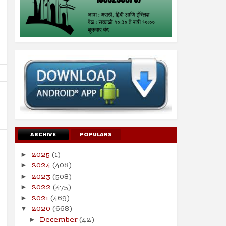
ARCHIVE
POPULARS
2025
(1)
►
2024
(408)
►
2023
(508)
►
2022
(475)
►
2021
(469)
►
21
14
Jun
Jun
2020
(668)
▼
2024
2024
December
(42)
►