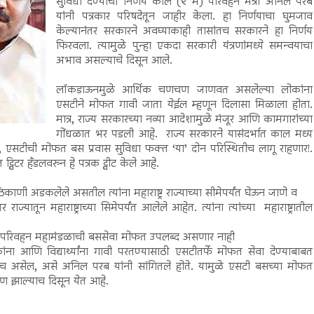
सुविधा देण्याचा निर्णय काल (९ मे) परिवहन मंत्री अनिल परब
यांनी पत्रकार परिषदेतून जाहीर केला. हा निर्णयाचा घुमजाव
केल्यानंतर सरकारने अवघ्याकाही तासांतच सरकारने हा निर्णय
फिरवला. त्यामुळे पुन्हा एकदा सरकारी यंत्रणांमध्ये समन्वयाचा
अभाव असल्याचे दिसून आले.
लॉकडाऊनमुळे आर्थिक चणचण जाणवत असलेल्या लोकांना
एसटीने मोफत गावी जाता येईल म्हणून दिलासा मिळाला होता.
मात्र, राज्य सरकारच्या नव्या आदेशामुळे मंजूर आणि कामगारांच्या
गोंधळात भर पडली आहे. राज्य सरकारने यासंदर्भात काल मध्य
र, एसटीची मोफत बस प्रवास सुविधा फक्त ‘या’ दोन परिस्थितीच लागू राहणार!.
्विटर हॅंडलवरुन हे पत्रक ट्वीट केले आहे.
िकाणी अडकलेले असतील त्यांना महाराष्ट्र राज्याच्या सीमेपर्यंत घेऊन जाणे व
ज्यातून महाराष्ट्राच्या सिमेपर्यंत आलेले आहेत. त्यांना त्यांच्या महाराष्ट्रातील
मार्ग परिवहन महामंडळाची बससेवा मोफत उपलब्द असणार नाही
 आणि विद्यार्थ्यांना गावी परतण्यासाठी एसटीतर्फे मोफत सेवा देण्याबाबत
ंतच असेल, असे अनिल परब यांनी सांगितले होते. यामुळे एसटी बसच्या मोफत
्माण झाल्याच दिसून येत आहे.