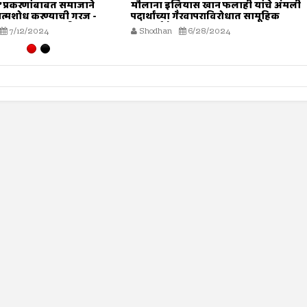
’ प्रकरणांबाबत समाजाने
मौलाना इलियास खान फलाही यांचे अंमली
त्मशोध करण्याची गरज -
पदार्थांच्या गैरवापराविरोधात सामूहिक
ियास खान फलाही
कारवाईचे आवाहन
7/12/2024
Shodhan
6/28/2024