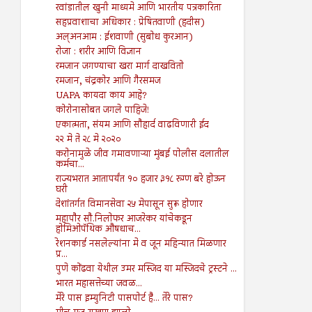
रवांडातील खुनी माध्यमे आणि भारतीय पत्रकारिता
सहप्रवाशाचा अधिकार : प्रेषितवाणी (हदीस)
अल्अनआम : ईशवाणी (सुबोध कुरआन)
रोजा : शरीर आणि विज्ञान
रमजान जगण्याचा खरा मार्ग दाखवितो
रमजान, चंद्रकोर आणि गैरसमज
UAPA कायदा काय आहे?
कोरोनासोबत जगले पाहिजे!
एकात्मता, संयम आणि सौहार्द वाढविणारी ईद
२२ मे ते २८ मे २०२०
करोनामुळे जीव गमावणाऱ्या मुंबई पोलीस दलातील
कर्मचा...
राज्यभरात आतापर्यंत १० हजार ३१८ रुग्ण बरे होऊन
घरी
देशांतर्गत विमानसेवा २५ मेपासून सुरू होणार
महापौर सौ.निलोफर आजरेकर यांचेकडून
होमिओपॅथिक औषधाच...
रेशनकार्ड नसलेल्यांना मे व जून महिन्यात मिळणार
प्र...
पुणे कोंढवा येथील उमर मस्जिद या मस्जिदचे ट्रस्टने ...
भारत महासत्तेच्या जवळ...
मेरे पास इम्युनिटी पासपोर्ट है... तेरे पास?