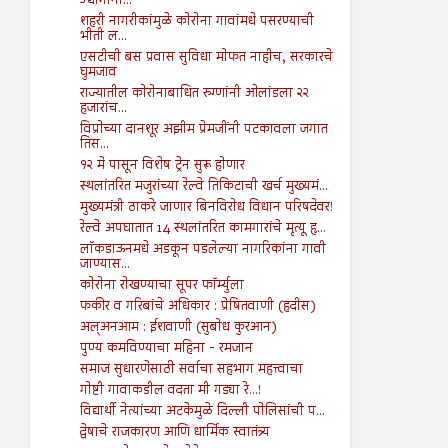
उद्योगांना...
शहरी नागरीकांमुळे कोरोना गावांमधे पसरण्याची
भीती ल...
एसटीची बस प्रवास सुविधा मोफत नाहीच, सरकारचे
घुमजाव
राज्यातील कोरोनाबाधित रुग्णांनी ओलांडला २२
हजारांच...
विप्रोच्या दानशूर अझीम प्रेमजींनी पटकावला जगात
तिस...
१२ मे पासून विशेष ट्रेन सुरू होणार
स्थलांतरित मजुरांच्या रेल्वे तिकिटाची खर्च मुख्यमं...
मुख्यमंत्री ठाकरे जाणार बिनविरोध विधान परिषदेवर!
रेल्वे अपघातात 14 स्थलांतरित कामगारांचे मृत्यू हृ...
लाॅकडाऊनमधे अडकून पडलेल्या नागरिकांना गावी
जाण्यास...
कोरोना रोखण्याचा सूपर फॉर्म्युला
फकीर व गरिबांचे अधिकार : प्रेषितवाणी (हदीस)
अल्अनआम : ईशवाणी (सुबोध कुरआन)
पुण्य कमविण्याचा महिना - रमजान
समाज सुधारणेसाठी सर्वाचा सहभाग महत्त्वाचा
गोष्टी गावाकडील वदता मी गड्या रे...!
विद्यार्थी नेत्यांच्या अटकेमुळे दिल्ली पोलिसांची प...
द्वेषाचे राजकारण आणि धार्मिक स्वातंत्र्य