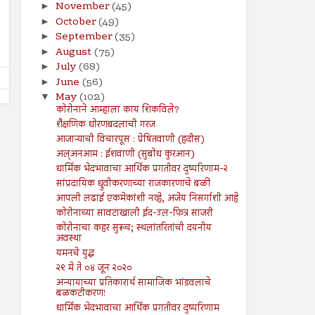
इस्लामोफोबिक ‘हमारे बारा’ चित्रपटाच्या
ऑनलाइन जुगारामुळे आर्थिक,
November
(45)
►
प्रदर्शनाला सर्वोच्च न्यायालयाची स्थगिती
समस्येसह आत्महत्यांमध्ये होतेय
October
(49)
►
Shodhan
6/21/2024
Shodhan
6/14/2024
September
(35)
►
August
(75)
►
July
(68)
►
June
(56)
►
May
(102)
▼
कोरोनाने आम्हाला काय शिकविले?
शैक्षणिक धोरणबदलाची गरज
आजाऱ्याची विचारपूस : प्रेषितवाणी (हदीस)
अल्अनआम : ईशवाणी (सुबोध कुरआन)
धार्मिक भेदभावाचा आर्थिक प्रगतीवर दुष्परिणाम-२
सांप्रदायिक ध्रुवीकरणाच्या राजकारणाचे बळी
आपली लढाई एकमेकांशी नव्हे, अजेय निसर्गाशी आहे
कोरोनाच्या सावटाखाली ईद-उल-फित्र साजरी
कोरोनाचा कहर सुरूच; स्थलांतरितांची दयनीय
अवस्था
यमनचे युद्ध
२९ मे ते ०४ जून २०२०
अन्यायाच्या प्रतिकारार्थ सामाजिक भांडवलाचे
बळकटीकरण!
धार्मिक भेदभावाचा आर्थिक प्रगतीवर दुष्परिणाम