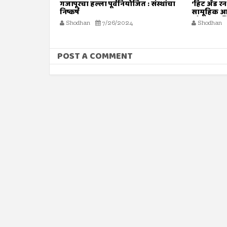
ठी साहित्य
गजापूरचा हल्ला पूर्वनियोजित : संस्थांचा
‘हिट अँड रन
निष्कर्ष
सामूहिक आ
मौलाना इल
Shodhan
7/26/2024
Shodhan
POST A COMMENT