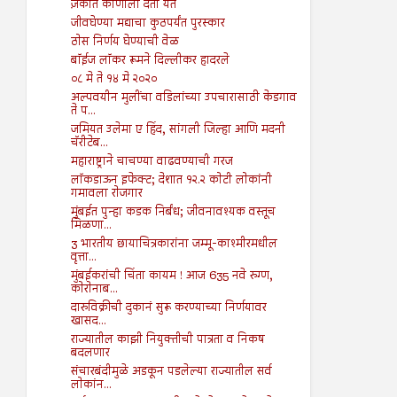
ज़कात कोणाला देता येते
जीवघेण्या मद्याचा कुठपर्यंत पुरस्कार
ठोस निर्णय घेण्याची वेळ
बॉईज लॉकर रूमने दिल्लीकर हादरले
०८ मे ते १४ मे २०२०
अल्पवयीन मुलींचा वडिलांच्या उपचारासाठी केडगाव
ते प...
जमियत उलेमा ए हिंद, सांगली जिल्हा आणि मदनी
चॅरीटेब...
महाराष्ट्राने चाचण्या वाढवण्याची गरज
लॉकडाऊन इफेक्ट; देशात १२.२ कोटी लोकांनी
गमावला रोजगार
मुंबईत पुन्हा कडक निर्बंध; जीवनावश्यक वस्तूच
मिळणा...
3 भारतीय छायाचित्रकारांना जम्मू-काश्मीरमधील
वृत्ता...
मुंबईकरांची चिंता कायम ! आज 635 नवे रुग्ण,
कोरोनाब...
दारुविक्रीची दुकानं सुरू करण्याच्या निर्णयावर
खासद...
राज्यातील काझी नियुक्तीची पात्रता व निकष
बदलणार
संचारबंदीमुळे अडकून पडलेल्या राज्यातील सर्व
लोकांन...