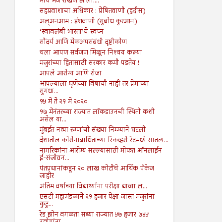
मीच मज राखण झालो....
सहप्रवाशाचा अधिकार : प्रेषितवाणी (हदीस)
अल्अनआम : ईशवाणी (सुबोध कुरआन)
‘स्वावलंबी भारता’चे स्वप्न
सौंदर्य आणि मेकअपसंबंधी दृष्टीकोण
चला आपण सर्वजण मिळून निश्‍चय करूया
मजुरांच्या हितासाठी सरकार कमी पडतेय !
आपले आरोग्य आणि रोजा
आपल्याला घृणेच्या विषाची नाही तर प्रेमाच्या
सुगंधा...
१५ मे ते २१ मे २०२०
१७ मेनंतरच्या राज्यात लॉकडाउनची स्थिती कशी
असेल या...
मुंबईत नव्या रुग्णांची संख्या निम्म्याने घटली
देशातील कोरोनाबाधितांच्या रिकव्हरी रेटमध्ये सातत्य...
नागरिकांना आरोग्य सल्ल्यासाठी मोफत ऑनलाईन
ई-संजीवन...
पंतप्रधानांकडून २० लाख कोटींचे आर्थिक पॅकेज
जाहीर
अंतिम वर्षाच्या विद्यार्थ्यांना परीक्षा द्याव्या ल...
एसटी महामंडळाने २१ हजार पेक्षा जास्त मजुरांना
कुटु...
रेड झोन वगळता सध्या राज्यात ५७ हजार ७४५