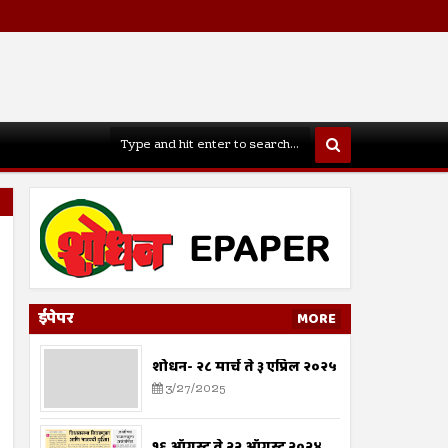
ईपेपर
MORE
शोधन- २८ मार्च ते ३ एप्रिल २०२५
3/27/2025
१६ ऑगस्ट ते २२ ऑगस्ट २०२४