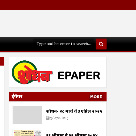
ईपेपर
MORE
शोधन- २८ मार्च ते ३ एप्रिल २०२५
3/27/2025
१६ ऑगस्ट ते २२ ऑगस्ट २०२४