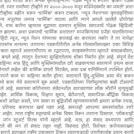
हिंदी मराठी अशा अनेक वृत्तवाहिन्यांनी ‘पेâक न्यूज’चे रूपांतर ‘ब्रेकिंग पेâक
ाकले. रजत शर्मांच्या टीव्हीने तर २०००-३००० मजूर मस्जिदसमोर का जमले’ अशा
व्हीचा स्क्रीन भरून ‘धार्मिक’ करून टाकला. ‘न्यूज नेशन’च्या वृत्तवाहनिीच्या
्य मजुरांचा जमाव ‘धार्मिक’ वाटला आणि त्याने आपले ठरलेले प्रोपोगंडा
. याच करोना व्हायरस युद्धाच्या दरम्यान मुस्लिम समाजाचे ‘पेâक व्हिडिओ’
ल झाल्या. अशा प्रकारची ‘धार्मिक अशांतता’ माजविण्याचा एजेंडा चालविणाऱ्या
 हिंदी न्यूज, न्यूज नेशन यांच्यावर कारवाई का करायला नको? ते तर यापेक्षा
तंभ मानल्या जाणाऱ्या पत्रकारितेतील अर्नब गोस्वामीसारख्या एका विशिष्ट
कता म्हणजे आततायीपणा वा उद्धटपणा, स्पष्टवक्तेपणा म्हणजे वाचाळवीरता,
्षण बनले आहे. त्यातून देशाच्या सुरक्षिततेलाच धोका निर्माण होत आहे. संपूर्ण देश
न्या मात्र हिंदू आणि मुस्लिमांमधील दरी वाढवण्याचा सातत्याने प्रयत्न करत
नाशी लढेल की धार्मिक दंगली मिटवेल, असा प्रश्न यानिमित्ताने उपस्थित होतो.
रपणे काम या वाहिन्या करीत होत्या. सातत्याने हिंदू-मुस्लिम असा भेद करून
चे काम येथे सातत्याने सुरू असते. पत्रकारितेच्या नितीमूल्यांचा बळी टीआरपी
गले आहे. सध्याच्या कोरोनाच्या संवेदनशील वातावरणात लोक भीतीने मृत्युमुखी
. आर्थिक विकास, शिक्षण सुधार, बेरोजगारी, सामाजिक-बौद्धिक विकास
ावी अशी अपेक्षा असते, पण सध्या या बुद्धिजीवी म्हणवणाऱ्यांची क्षमता अनेक उथळ,
चा प्रतिवाद करण्यात खर्च पडत आहे. समाजही आपल्या समस्यांवरील उत्तरे
हेत. त्यात राष्ट्रीय महत्त्वाचे अनेक विषय विरून जाताना दिसतात. ‘लोकशाही
जॉन स्टुअर्ट मिल्स यांनी म्हटले आहे. मात्र, हा संवाद सभ्यपणा आणि
टले की मग तो संवाद राहत नाही. विसंवाद होतो. विशेषत: करोनासारख्या
ाताळत राष्ट्रीय एकात्मता टिकून राहाण्यासाठी जाणीवपूर्वक प्रयत्न करणे