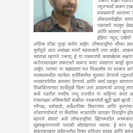
‘एबीपी माझा’पाठोपाठ 
न्यूज’मध्ये करून ट
मथळ्यांनी आपल्या टी
अँकरलादेखील सामान
पसरवणे चालूच ठेवले
आणि बातम्या व्हायर
इंडिया न्यूज, एबीपी
अधिक मोठा गुन्हा करीत आहेत. लोकशाहीचा चौथ्या आधारस्
वृत्तीद्वारे आज असंख्य माथी भडकवली जात आहेत. आक्रम
स्वातंत्र्य म्हणजे उन्माद, हे या पत्रकारांचे व्यवच्छेदक लक
करोनासारख्या संकटाशी सामना करत असताना काही वृत्तवाहि
आहेत. त्यांच्या या षड्यंत्राला यश मिळालेच तर सरकार करो
पालघरमधील घटनेला धार्मिकतेचा मुलामा देण्याचे पद्धतशी
त्यासंदर्भातील बातम्या देण्याचे आणि चर्चा घडवून आणण्या
मिळविण्याच्या स्पर्धेमुळे दिला जात असल्याचे जाणवू ला
कसे पडतील याचीच जणू तजवीज या वाहिन्या करत आहेत
यासारख्या भविष्यवेधी बाबींवर पत्रकारांची बुद्धी खर्च व्ह
भोंगळ, धर्मवादी, अवैज्ञानिक विधानांचा आणि कृत्यां
शोधण्याऐवजी या वैचारिक भाऊगर्दीत सापडत दिशाहीन होत आ
म्हणजे संवाद’ असे लोकशाहीचा ब्रिटनमधील भाष्यकार 
सुसंस्कृतपणाची पातळी ओलांडणारा नसावा. हे भान सु
संकटकाळात संवेदनशील विषय अतिशय सावध आणि समंजसपणे ह