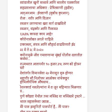
रवांडातील खुनी माध्यमे आणि भारतीय पत्रकारिता
सहप्रवाशाचा अधिकार : प्रेषितवाणी (हदीस)
अल्अनआम : ईशवाणी (सुबोध कुरआन)
रोजा : शरीर आणि विज्ञान
रमजान जगण्याचा खरा मार्ग दाखवितो
रमजान, चंद्रकोर आणि गैरसमज
UAPA कायदा काय आहे?
कोरोनासोबत जगले पाहिजे!
एकात्मता, संयम आणि सौहार्द वाढविणारी ईद
२२ मे ते २८ मे २०२०
करोनामुळे जीव गमावणाऱ्या मुंबई पोलीस दलातील
कर्मचा...
राज्यभरात आतापर्यंत १० हजार ३१८ रुग्ण बरे होऊन
घरी
देशांतर्गत विमानसेवा २५ मेपासून सुरू होणार
महापौर सौ.निलोफर आजरेकर यांचेकडून
होमिओपॅथिक औषधाच...
रेशनकार्ड नसलेल्यांना मे व जून महिन्यात मिळणार
प्र...
पुणे कोंढवा येथील उमर मस्जिद या मस्जिदचे ट्रस्टने ...
भारत महासत्तेच्या जवळ...
मेरे पास इम्युनिटी पासपोर्ट है... तेरे पास?