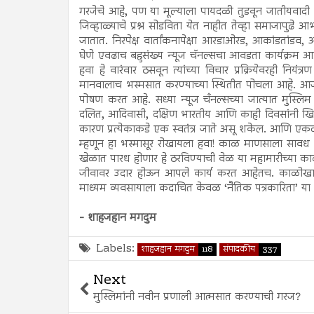
गरजेचे आहे, पण या मूल्याला पायदळी तुडवून जातीयवादी 
जिव्हाळ्याचे प्रश्न सोडविता येत नाहीत तेव्हा समाजापुढे आ
जातात. निरपेक्ष वार्तांकनापेक्षा आरडाओरड, आकांडतांडव, आ
घेणे एवढाच बहुसंख्य न्यूज चॅनल्सचा आवडता कार्यक्रम आहे
हवा हे वारंवार ठसवून त्यांच्या विचार प्रक्रियेवरही न
मानवालाच भस्मसात करण्याच्या स्थितीत पोचला आहे. आज न्य
पोषण करत आहे. सध्या न्यूज चँनल्सच्या जात्यात मुस्लि
दलित, आदिवासी, दक्षिण भारतीय आणि काही दिवसांनी खि
कारण प्रत्येकाकडे एक स्वतंत्र जाते असू शकेल. आणि एकद
म्हणून हा भस्मासूर रोखायला हवा! काळ माणसाला सावध 
खेळात पारध होणार हे ठरविण्याची वेळ या महामारीच्या का
जीवावर उदार होऊन आपले कार्य करत आहेतच. काळोखा
माध्यम व्यवसायाला कदाचित केवळ ‘नैतिक पत्रकारिता’ या
- शाहजहान मगदुम
Labels:
शाहजहान मगदुम
118
संपादकीय
337
Next
मुस्लिमांनी नवीन प्रणाली आत्मसात करण्याची गरज?