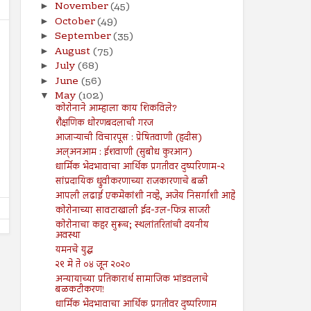
November
(45)
►
October
(49)
►
September
(35)
►
August
(75)
►
July
(68)
►
June
(56)
►
May
(102)
▼
05
09
Jan
Aug
कोरोनाने आम्हाला काय शिकविले?
2024
2024
शैक्षणिक धोरणबदलाची गरज
मोफत सवलतींना केंद्राचा विरोध
मुहम्मद यूनुस धगधगत्या बांग्लाद
आजाऱ्याची विचारपूस : प्रेषितवाणी (हदीस)
सांभाळणार!
अल्अनआम : ईशवाणी (सुबोध कुरआन)
Shodhan
1/5/2024
Shodhan
8/9/2024
धार्मिक भेदभावाचा आर्थिक प्रगतीवर दुष्परिणाम-२
सांप्रदायिक ध्रुवीकरणाच्या राजकारणाचे बळी
आपली लढाई एकमेकांशी नव्हे, अजेय निसर्गाशी आहे
कोरोनाच्या सावटाखाली ईद-उल-फित्र साजरी
कोरोनाचा कहर सुरूच; स्थलांतरितांची दयनीय
अवस्था
यमनचे युद्ध
२९ मे ते ०४ जून २०२०
अन्यायाच्या प्रतिकारार्थ सामाजिक भांडवलाचे
बळकटीकरण!
धार्मिक भेदभावाचा आर्थिक प्रगतीवर दुष्परिणाम