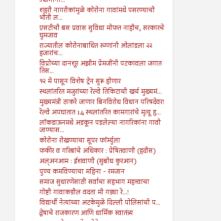
उद्योगांना...
शहरी नागरीकांमुळे कोरोना गावांमधे पसरण्याची
भीती ल...
एसटीची बस प्रवास सुविधा मोफत नाहीच, सरकारचे
घुमजाव
राज्यातील कोरोनाबाधित रुग्णांनी ओलांडला २२
हजारांच...
विप्रोच्या दानशूर अझीम प्रेमजींनी पटकावला जगात
तिस...
१२ मे पासून विशेष ट्रेन सुरू होणार
स्थलांतरित मजुरांच्या रेल्वे तिकिटाची खर्च मुख्यमं...
मुख्यमंत्री ठाकरे जाणार बिनविरोध विधान परिषदेवर!
रेल्वे अपघातात 14 स्थलांतरित कामगारांचे मृत्यू हृ...
लाॅकडाऊनमधे अडकून पडलेल्या नागरिकांना गावी
जाण्यास...
कोरोना रोखण्याचा सूपर फॉर्म्युला
फकीर व गरिबांचे अधिकार : प्रेषितवाणी (हदीस)
अल्अनआम : ईशवाणी (सुबोध कुरआन)
पुण्य कमविण्याचा महिना - रमजान
समाज सुधारणेसाठी सर्वाचा सहभाग महत्त्वाचा
गोष्टी गावाकडील वदता मी गड्या रे...!
विद्यार्थी नेत्यांच्या अटकेमुळे दिल्ली पोलिसांची प...
द्वेषाचे राजकारण आणि धार्मिक स्वातंत्र्य