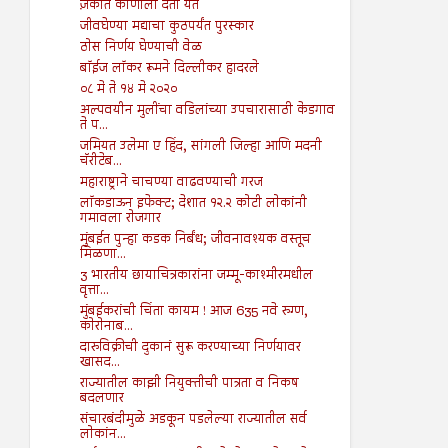
ज़कात कोणाला देता येते
जीवघेण्या मद्याचा कुठपर्यंत पुरस्कार
ठोस निर्णय घेण्याची वेळ
बॉईज लॉकर रूमने दिल्लीकर हादरले
०८ मे ते १४ मे २०२०
अल्पवयीन मुलींचा वडिलांच्या उपचारासाठी केडगाव
ते प...
जमियत उलेमा ए हिंद, सांगली जिल्हा आणि मदनी
चॅरीटेब...
महाराष्ट्राने चाचण्या वाढवण्याची गरज
लॉकडाऊन इफेक्ट; देशात १२.२ कोटी लोकांनी
गमावला रोजगार
मुंबईत पुन्हा कडक निर्बंध; जीवनावश्यक वस्तूच
मिळणा...
3 भारतीय छायाचित्रकारांना जम्मू-काश्मीरमधील
वृत्ता...
मुंबईकरांची चिंता कायम ! आज 635 नवे रुग्ण,
कोरोनाब...
दारुविक्रीची दुकानं सुरू करण्याच्या निर्णयावर
खासद...
राज्यातील काझी नियुक्तीची पात्रता व निकष
बदलणार
संचारबंदीमुळे अडकून पडलेल्या राज्यातील सर्व
लोकांन...