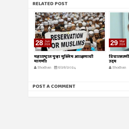
RELATED POST
29
13
Mar
Mar
2024
2024
िम आरक्षणाची
विचारसरणीरहित राजकीय विचारधारेचा
‘रमज़ान’ कु
उदय
Shodhan
4
Shodhan
3/29/2024
POST A COMMENT