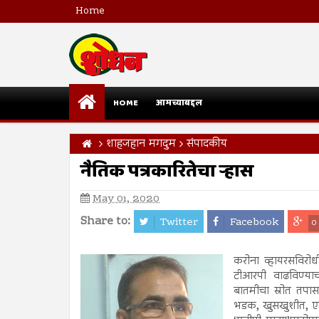
Home
HOME
आमच्याबद्दल
शाहजहान मगदुम
संपादकीय
नैतिक पत्रकारितेचा ऱ्हास
May 01, 2020
Share to:
Twitter
Facebook
0
करोना व्हायरसविरोध
टीआरपी वाढविण्याची
बातमीचा स्रोत तपा
भडक, खुसखुशीत, एक्