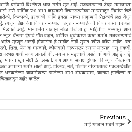
आणि धर्मवादी विश्लेषण आज सर्रास सुरू आहे. राजकारणाला जेव्हा समाजाच्या
भासी असे धार्मिक प्रश्न अशा कट्टरवादी विचारसरणींच्या माध्यमातून निर्माण केले
रोळी, किंकाळी, डरकाळी आणि हंबरडा यांच्या साहाय्याने प्रेक्षकांचे लक्ष वेधून
. त्यातून प्रेक्षकांना विचार करण्याला प्रवृत्त करण्याऐवजी विचार कसा करायला
ियंत्रण मिळवले आहे. मानवानेच वाढवून मोठा केलेला हा माहितीचा भस्मासूर आज
ूज चँनल्स द्वेषाचे पीठ दळून, धार्मिक ध्रुवीकरण करत धर्मांध राजकारण्यांचे
म आहेत म्हणून आनंदी होणारांना हे माहीत नाही सुपात कोण कोण आहेत. उद्या
स्ती, शिख, जैन वा मारवाडी, कोणताही अल्पसंख्य समाज जात्यात असू शकतो.
ा नरभक्षणाची सवय लागली की, मग मांस महत्त्वाचे असते कोणाचे आहे हे नव्हे!
होण्याच्या खूप संधी देत असतो. पण आपण सावध होणार की न्यूज चँनल्सच्या
ळात आपल्या समोर आली आहे. डॉक्टर, नर्स, पोलीस यांच्यासारखे पत्रकारदेखील
त अडकलेल्या बाजारीकरण झालेल्या अशा अंधकारमय, बदनाम झालेल्या या
 चिखलातून बाहेर काढेल.
Previous
माहे रमजान सबसे महान!