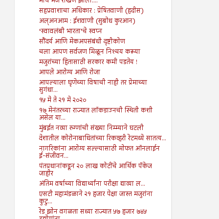
मीच मज राखण झालो....
सहप्रवाशाचा अधिकार : प्रेषितवाणी (हदीस)
अल्अनआम : ईशवाणी (सुबोध कुरआन)
‘स्वावलंबी भारता’चे स्वप्न
सौंदर्य आणि मेकअपसंबंधी दृष्टीकोण
चला आपण सर्वजण मिळून निश्‍चय करूया
मजुरांच्या हितासाठी सरकार कमी पडतेय !
आपले आरोग्य आणि रोजा
आपल्याला घृणेच्या विषाची नाही तर प्रेमाच्या
सुगंधा...
१५ मे ते २१ मे २०२०
१७ मेनंतरच्या राज्यात लॉकडाउनची स्थिती कशी
असेल या...
मुंबईत नव्या रुग्णांची संख्या निम्म्याने घटली
देशातील कोरोनाबाधितांच्या रिकव्हरी रेटमध्ये सातत्य...
नागरिकांना आरोग्य सल्ल्यासाठी मोफत ऑनलाईन
ई-संजीवन...
पंतप्रधानांकडून २० लाख कोटींचे आर्थिक पॅकेज
जाहीर
अंतिम वर्षाच्या विद्यार्थ्यांना परीक्षा द्याव्या ल...
एसटी महामंडळाने २१ हजार पेक्षा जास्त मजुरांना
कुटु...
रेड झोन वगळता सध्या राज्यात ५७ हजार ७४५