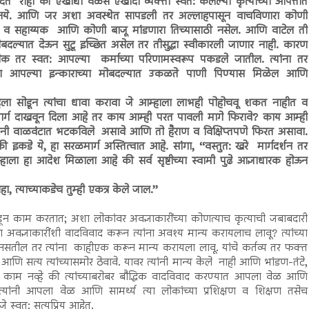
ेत राहा की एखाद्या वेळेस एखादी व्यक्ती स्वत: केलेल्या कृत्यांच्या आपत्तीत
नये. आणि जर अशा अवस्थेत सापडली तर अल्लाहपासून वाचविणारा कोणी
 व सहाय्यक आणि कोणी बाजू मांडणारा तिच्यासाठी नसेल. आणि वाटेल ती
मोबदल्यात देऊन सुटू इच्छित असेल तर तीसुद्धा स्वीकारली जाणार नाही. कारण
क तर स्वत: आपल्या कर्माच्या परिणामस्वरूप पकडले जातील. त्यांना तर
्या आपल्या इन्काराच्या मोबदल्यात उकळते पाणी पिण्यास मिळेल आणि
लाहला सोडून त्यांचा धावा करावा जे आम्हाला लाभही पोहोचवू शकत नाहीत व
मार्ग दाखवून दिला आहे तर काय आम्ही परत पावली मागे फिरावे? काय आम्ही
ांनी वाळवंटात भटकविले असावे आणि तो हैराण व विक्षिप्तपणे फिरत असावा.
इकडे ये, हा सरळमार्ग अस्तित्वात आहे. सांगा, ‘‘वस्तुत: खरे मार्गदर्शन तर
ाला हा आदेश मिळाला आहे की सर्व सृष्टीच्या स्वामी पुढे आज्ञाधारक होऊन
ा, त्याच्याकडेच तुम्ही एकत्र केले जाल.’’
राहून काम करतात; अशा लोकांवर अवज्ञाकारींच्या कोणत्याच कृत्याची जबाबदारी
वज्ञाकारींशी वादविवाद करून त्यांना अवश्य मान्य करायलाच लावू? त्यांच्या
करीत नसतील तर त्यांना काहीएक करून मान्य करायला लावू. यांचे कर्तव्य तर फक्त
 आणि सत्य त्यांच्यासमोर ठेवावे. यावर त्यांनी मान्य केले नाही आणि भांडण-तंटे,
े काम नव्हे की त्यांच्याबरोबर बौद्धिक वादविवाद करण्यात आपला वेळ आणि
क्त त्यांनी आपला वेळ आणि सामर्थ्य त्या लोकांच्या प्रशिक्षण व शिक्षण तसेच
 स्वत: सत्यप्रिय आहेत.