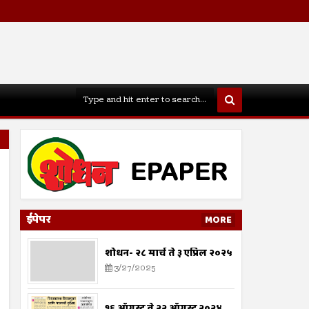
ईपेपर
MORE
शोधन- २८ मार्च ते ३ एप्रिल २०२५
3/27/2025
१६ ऑगस्ट ते २२ ऑगस्ट २०२४