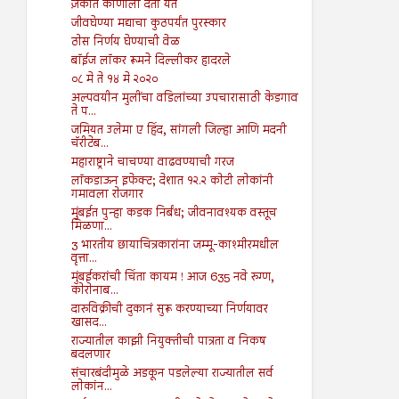
ज़कात कोणाला देता येते
जीवघेण्या मद्याचा कुठपर्यंत पुरस्कार
ठोस निर्णय घेण्याची वेळ
बॉईज लॉकर रूमने दिल्लीकर हादरले
०८ मे ते १४ मे २०२०
अल्पवयीन मुलींचा वडिलांच्या उपचारासाठी केडगाव
ते प...
जमियत उलेमा ए हिंद, सांगली जिल्हा आणि मदनी
चॅरीटेब...
महाराष्ट्राने चाचण्या वाढवण्याची गरज
लॉकडाऊन इफेक्ट; देशात १२.२ कोटी लोकांनी
गमावला रोजगार
मुंबईत पुन्हा कडक निर्बंध; जीवनावश्यक वस्तूच
मिळणा...
3 भारतीय छायाचित्रकारांना जम्मू-काश्मीरमधील
वृत्ता...
मुंबईकरांची चिंता कायम ! आज 635 नवे रुग्ण,
कोरोनाब...
दारुविक्रीची दुकानं सुरू करण्याच्या निर्णयावर
खासद...
राज्यातील काझी नियुक्तीची पात्रता व निकष
बदलणार
संचारबंदीमुळे अडकून पडलेल्या राज्यातील सर्व
लोकांन...