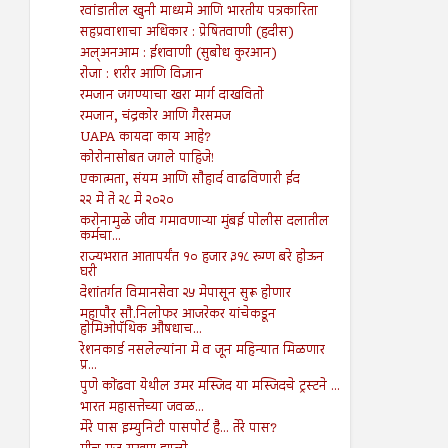
रवांडातील खुनी माध्यमे आणि भारतीय पत्रकारिता
सहप्रवाशाचा अधिकार : प्रेषितवाणी (हदीस)
अल्अनआम : ईशवाणी (सुबोध कुरआन)
रोजा : शरीर आणि विज्ञान
रमजान जगण्याचा खरा मार्ग दाखवितो
रमजान, चंद्रकोर आणि गैरसमज
UAPA कायदा काय आहे?
कोरोनासोबत जगले पाहिजे!
एकात्मता, संयम आणि सौहार्द वाढविणारी ईद
२२ मे ते २८ मे २०२०
करोनामुळे जीव गमावणाऱ्या मुंबई पोलीस दलातील
कर्मचा...
राज्यभरात आतापर्यंत १० हजार ३१८ रुग्ण बरे होऊन
घरी
देशांतर्गत विमानसेवा २५ मेपासून सुरू होणार
महापौर सौ.निलोफर आजरेकर यांचेकडून
होमिओपॅथिक औषधाच...
रेशनकार्ड नसलेल्यांना मे व जून महिन्यात मिळणार
प्र...
पुणे कोंढवा येथील उमर मस्जिद या मस्जिदचे ट्रस्टने ...
भारत महासत्तेच्या जवळ...
मेरे पास इम्युनिटी पासपोर्ट है... तेरे पास?