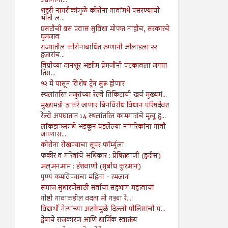
उद्योगांना...
शहरी नागरीकांमुळे कोरोना गावांमधे पसरण्याची
भीती ल...
एसटीची बस प्रवास सुविधा मोफत नाहीच, सरकारचे
घुमजाव
राज्यातील कोरोनाबाधित रुग्णांनी ओलांडला २२
हजारांच...
विप्रोच्या दानशूर अझीम प्रेमजींनी पटकावला जगात
तिस...
१२ मे पासून विशेष ट्रेन सुरू होणार
स्थलांतरित मजुरांच्या रेल्वे तिकिटाची खर्च मुख्यमं...
मुख्यमंत्री ठाकरे जाणार बिनविरोध विधान परिषदेवर!
रेल्वे अपघातात 14 स्थलांतरित कामगारांचे मृत्यू हृ...
लाॅकडाऊनमधे अडकून पडलेल्या नागरिकांना गावी
जाण्यास...
कोरोना रोखण्याचा सूपर फॉर्म्युला
फकीर व गरिबांचे अधिकार : प्रेषितवाणी (हदीस)
अल्अनआम : ईशवाणी (सुबोध कुरआन)
पुण्य कमविण्याचा महिना - रमजान
समाज सुधारणेसाठी सर्वाचा सहभाग महत्त्वाचा
गोष्टी गावाकडील वदता मी गड्या रे...!
विद्यार्थी नेत्यांच्या अटकेमुळे दिल्ली पोलिसांची प...
द्वेषाचे राजकारण आणि धार्मिक स्वातंत्र्य