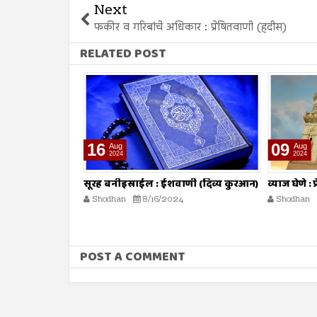
Next
फकीर व गरिबांचे अधिकार : प्रेषितवाणी (हदीस)
RELATED POST
16
09
Aug
Aug
2024
2024
ोहत असतो :
सूरह बनीइस्राईल : ईशवाणी (दिव्य कुरआन)
व्याज घेणे :
Shodhan
8/16/2024
Shodhan
POST A COMMENT