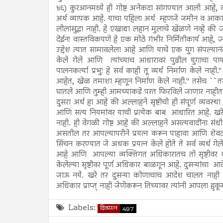
४६) कुरआनमध्ये ही गोष्ट अनेकदा सांगण्यात आली आहे, 
अर्थ व्यापक आहे. याचा पहिला अर्थ म्हणजे जमीन व आकाशां
लीलासुद्धा नाही. हे एखाद्या लहान मुलाचे खेळणे नव्हे
देईन! वास्तविकपणे हे एक मोठे गंभीर निर्मितीकार्य आहे, ज्
उद्देश त्यात सामावलेला आहे आणि याचे एक युग संपल्यानंतर 
केले गेले आणि त्यांच्याच आधारावर पुढील युगाचा पाय
पालनकर्त्या प्रभु! हे सर्व काही तू व्यर्थ निर्माण केल
आहेत, खेळ तमाशा म्हणून निर्माण केले नाही.'' तसेच ``
घातले आणि तुम्ही आमच्याकडे परत फिरविले जाणार नाहीत?
दुसरा अर्थ हा आहे की अल्लाहने सृष्टीची ही संपूर्ण व्यवस्थ
आणि सत्य नियमांवर याची प्रत्येक बाब आधारित आहे. खरे 
नाही. ही वेगळी गोष्ट आहे की अल्लाहने असत्यवादींना संध
असतील तर आपल्यापरीने प्रयत्न करून पाहावा आणि शेवटच्या
सिंचन करण्यात जे अथक प्रयत्न केले होते ते सर्व व्यर्थ गेल
आहे आणि आपल्या व्यक्तिगत अधिकारातच तो सृष्टीवर श
केलेल्या सृष्टीवर पूर्ण अधिकार बाळगून आहे. दुसऱ्यांचा आ
जाऊ नये. खरे तर दुसऱ्या कोणाचाच आदेश चालत नाही आ
अधिकार प्राप्त् नाही जेणेकरून तिच्यावर त्यांनी आपला हुक
Labels:
दिव्यरत्न
497