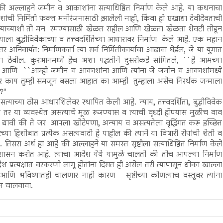
की अल्लाहने जमीन व आकाशांना सत्याधिष्ठित निर्माण केले आहे. या कथनाचा
ची निर्मिती फक्त मनोरंजनासाठी झालेली नाही, किंवा ही एखाद्या देवीदेवताची
 की ज्याच्याशी तो मन रमण्यासाठी खेळत राहील आणि खेळता खेळता शेवटी तोडून
याला बुद्धीविवेकाच्या व तत्त्वदर्शितेच्या आधारावर निर्माण केले आहे. एक महान
अनिवार्यत: निर्माणकर्ता त्या सर्व निर्मितीकार्याचा आढावा घेईल, जे या युगात
ा ठेवील. कुरआनमध्ये हेच अशा पद्धतीने दुसरीकडे सांगितले, ``हे आमच्या
े नाही.'' आणि ``आम्ही जमीन व आकाशांना आणि त्यांना जे जमीन व आकाशांमध्ये
तर काय तुम्ही समजून बसला आहात का आम्ही तुम्हाला असेच निरर्थक जन्माला
''
ा सत्याच्या ठोस आधारशिलेवर स्थापित केली आहे. न्याय, तत्त्वदर्शिता, बुद्धीविवेक
तर या व्यवस्थेत असत्याचे मूळ रूजण्यास व त्याची वृध्दी होण्यास मुळीच वाव
ी द्यावी की ते जर आपला खोटेपणा, अन्याय व असत्यतेला वृद्धिंगत करू इच्छित
 हिशोबात प्रत्येक असत्यवादी हे पाहील की त्याने या विषारी रोपांची शेती व
े. तिसरा अर्थ हा आहे की अल्लाहने या समस्त सृष्टीला सत्याधिष्ठित निर्माण केले
ासन करीत आहे. त्याचा आदेश येथे यामुळे चालतो की तोच आपल्या निर्माण
देश प्रत्यक्षात वरकरणी लागू होतांना दिसत ही असेल तरी त्यापासून धोका खाल्ला
णि भविष्यातही चालणार नाही कारण सृष्टीच्या कोणत्याच वस्तूवर त्यांना
ूम चालवावा.