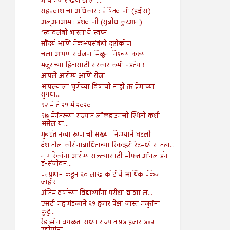
मीच मज राखण झालो....
सहप्रवाशाचा अधिकार : प्रेषितवाणी (हदीस)
अल्अनआम : ईशवाणी (सुबोध कुरआन)
‘स्वावलंबी भारता’चे स्वप्न
सौंदर्य आणि मेकअपसंबंधी दृष्टीकोण
चला आपण सर्वजण मिळून निश्‍चय करूया
मजुरांच्या हितासाठी सरकार कमी पडतेय !
आपले आरोग्य आणि रोजा
आपल्याला घृणेच्या विषाची नाही तर प्रेमाच्या
सुगंधा...
१५ मे ते २१ मे २०२०
१७ मेनंतरच्या राज्यात लॉकडाउनची स्थिती कशी
असेल या...
मुंबईत नव्या रुग्णांची संख्या निम्म्याने घटली
देशातील कोरोनाबाधितांच्या रिकव्हरी रेटमध्ये सातत्य...
नागरिकांना आरोग्य सल्ल्यासाठी मोफत ऑनलाईन
ई-संजीवन...
पंतप्रधानांकडून २० लाख कोटींचे आर्थिक पॅकेज
जाहीर
अंतिम वर्षाच्या विद्यार्थ्यांना परीक्षा द्याव्या ल...
एसटी महामंडळाने २१ हजार पेक्षा जास्त मजुरांना
कुटु...
रेड झोन वगळता सध्या राज्यात ५७ हजार ७४५