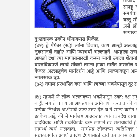
ताकीद द
सापडू 
समर्थक
वस्तू 
असे लो
सत्याच
दु:खदायक प्रकोप भोगावयास मिळेल.
(७१) हे पैगंबर (स.)! त्यांना विचारा, काय आम्ही अल्
नुकसानही नाही? आणि ज्याअर्थी अल्लाहने आम्हाला सन्
आपली दशा त्या माणसासारखी करून घ्यावी ज्याला शैतान
वास्तविकपणे त्याचे सोबती त्याला हाका मारीत असतील की 
केवळ अल्लाहचेच मार्गदर्शन आहे आणि त्याच्याकडून आम्ह
नतमस्तक व्हा.
(७२) नमाज प्रस्थापित करा आणि त्याच्या अवज्ञेपासून दूर राह
४५) म्हणजे जे लोक अल्लाहच्या अवज्ञेपासून स्वत: दक्ष 
नाही. मग ते का याला आपल्यावर अनिवार्य करतात की या अ
प्रत्येक निरर्थक आक्षेपांचे जरूर उत्तर देऊ व ते मान्य 
इतकेच आहे, की जे मार्गभ्रष्ट आढळतात त्यांना उपदेश द्यावा
वादविवाद आणि तर्कवितर्क करू लागले तर सत्यवादीचे ह
सामर्थ्य व्यर्थ घालवावा. मार्गभ्रष्ट लोकांच्या व्यतिरि
सुधारकार्यावर आणि उपदेश देण्यासाठी खर्च करावयास हवा जे