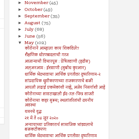
November
(45)
►
October
(49)
►
September
(35)
►
August
(75)
►
July
(68)
►
June
(56)
►
May
(102)
▼
कोरोनाने आम्हाला काय शिकविले?
शैक्षणिक धोरणबदलाची गरज
आजाऱ्याची विचारपूस : प्रेषितवाणी (हदीस)
26
19
Jul
Jul
अल्अनआम : ईशवाणी (सुबोध कुरआन)
2024
2024
धार्मिक भेदभावाचा आर्थिक प्रगतीवर दुष्परिणाम-२
सूरह बनीइस्राईल : : ईशवाणी (दिव्य
चोरी : : प्रेषितवाणी (हदीस)
सांप्रदायिक ध्रुवीकरणाच्या राजकारणाचे बळी
कुरआन)
आपली लढाई एकमेकांशी नव्हे, अजेय निसर्गाशी आहे
Shodhan
7/19/2024
Shodhan
7/26/2024
कोरोनाच्या सावटाखाली ईद-उल-फित्र साजरी
कोरोनाचा कहर सुरूच; स्थलांतरितांची दयनीय
अवस्था
यमनचे युद्ध
२९ मे ते ०४ जून २०२०
अन्यायाच्या प्रतिकारार्थ सामाजिक भांडवलाचे
बळकटीकरण!
धार्मिक भेदभावाचा आर्थिक प्रगतीवर दुष्परिणाम