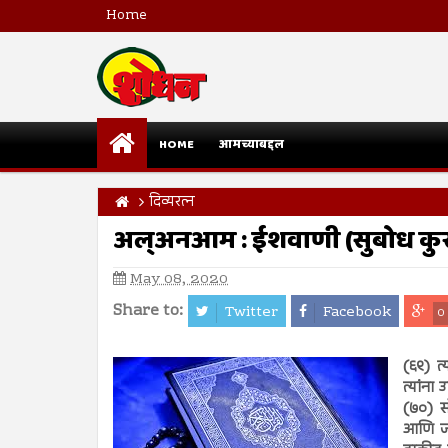
Home
HOME
आमच्याबद्दल
दिव्यरत्न
अल्अनआम : ईशवाणी (सुबोध क
May 08, 2020
Share to:
Twitter
Facebook
0
(६९) त्
त्यांना
(७०) स
आणि ज्