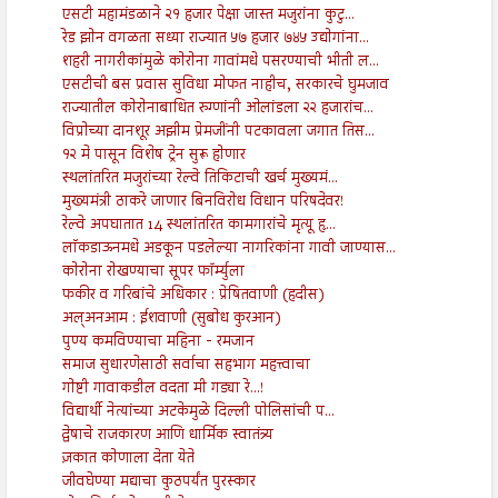
एसटी महामंडळाने २१ हजार पेक्षा जास्त मजुरांना कुटु...
रेड झोन वगळता सध्या राज्यात ५७ हजार ७४५ उद्योगांना...
शहरी नागरीकांमुळे कोरोना गावांमधे पसरण्याची भीती ल...
एसटीची बस प्रवास सुविधा मोफत नाहीच, सरकारचे घुमजाव
राज्यातील कोरोनाबाधित रुग्णांनी ओलांडला २२ हजारांच...
विप्रोच्या दानशूर अझीम प्रेमजींनी पटकावला जगात तिस...
१२ मे पासून विशेष ट्रेन सुरू होणार
स्थलांतरित मजुरांच्या रेल्वे तिकिटाची खर्च मुख्यमं...
मुख्यमंत्री ठाकरे जाणार बिनविरोध विधान परिषदेवर!
रेल्वे अपघातात 14 स्थलांतरित कामगारांचे मृत्यू हृ...
लाॅकडाऊनमधे अडकून पडलेल्या नागरिकांना गावी जाण्यास...
कोरोना रोखण्याचा सूपर फॉर्म्युला
फकीर व गरिबांचे अधिकार : प्रेषितवाणी (हदीस)
अल्अनआम : ईशवाणी (सुबोध कुरआन)
पुण्य कमविण्याचा महिना - रमजान
समाज सुधारणेसाठी सर्वाचा सहभाग महत्त्वाचा
गोष्टी गावाकडील वदता मी गड्या रे...!
विद्यार्थी नेत्यांच्या अटकेमुळे दिल्ली पोलिसांची प...
द्वेषाचे राजकारण आणि धार्मिक स्वातंत्र्य
ज़कात कोणाला देता येते
जीवघेण्या मद्याचा कुठपर्यंत पुरस्कार