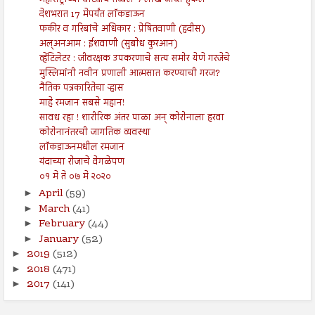
महाराष्ट्राच्या वाट्याचे तब्बल १ लाख जॉब्स हुकले
देशभरात 17 मेपर्यंत लॉकडाऊन
फकीर व गरिबांचे अधिकार : प्रेषितवाणी (हदीस)
अल्अनआम : ईशवाणी (सुबोध कुरआन)
व्हेंटिलेटर : जीवरक्षक उपकरणाचे सत्य समोर येणे गरजेचे
मुस्लिमांनी नवीन प्रणाली आत्मसात करण्याची गरज?
नैतिक पत्रकारितेचा ऱ्हास
माहे रमजान सबसे महान!
सावध रहा ! शारीरिक अंतर पाळा अन् कोरोनाला हरवा
कोरोनानंतरची जागतिक व्यवस्था
लॉकडाऊनमधील रमजान
यंदाच्या रोजाचे वेगळेपण
०१ मे ते ०७ मे २०२०
April
(59)
►
March
(41)
►
February
(44)
►
January
(52)
►
2019
(512)
►
2018
(471)
►
2017
(141)
►