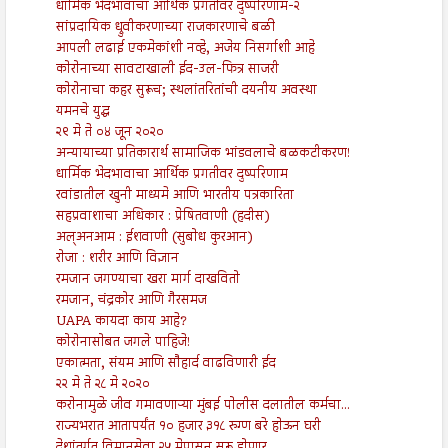
धार्मिक भेदभावाचा आर्थिक प्रगतीवर दुष्परिणाम-२
सांप्रदायिक ध्रुवीकरणाच्या राजकारणाचे बळी
आपली लढाई एकमेकांशी नव्हे, अजेय निसर्गाशी आहे
कोरोनाच्या सावटाखाली ईद-उल-फित्र साजरी
कोरोनाचा कहर सुरूच; स्थलांतरितांची दयनीय अवस्था
यमनचे युद्ध
२९ मे ते ०४ जून २०२०
अन्यायाच्या प्रतिकारार्थ सामाजिक भांडवलाचे बळकटीकरण!
धार्मिक भेदभावाचा आर्थिक प्रगतीवर दुष्परिणाम
रवांडातील खुनी माध्यमे आणि भारतीय पत्रकारिता
सहप्रवाशाचा अधिकार : प्रेषितवाणी (हदीस)
अल्अनआम : ईशवाणी (सुबोध कुरआन)
रोजा : शरीर आणि विज्ञान
रमजान जगण्याचा खरा मार्ग दाखवितो
रमजान, चंद्रकोर आणि गैरसमज
UAPA कायदा काय आहे?
कोरोनासोबत जगले पाहिजे!
एकात्मता, संयम आणि सौहार्द वाढविणारी ईद
२२ मे ते २८ मे २०२०
करोनामुळे जीव गमावणाऱ्या मुंबई पोलीस दलातील कर्मचा...
राज्यभरात आतापर्यंत १० हजार ३१८ रुग्ण बरे होऊन घरी