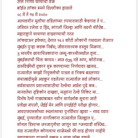
ठोस निर्णय घेण्याची वेळ
बॉईज लॉकर रूमने दिल्लीकर हादरले
०८ मे ते १४ मे २०२०
अल्पवयीन मुलींचा वडिलांच्या उपचारासाठी केडगाव ते प...
जमियत उलेमा ए हिंद, सांगली जिल्हा आणि मदनी चॅरीटेब...
महाराष्ट्राने चाचण्या वाढवण्याची गरज
लॉकडाऊन इफेक्ट; देशात १२.२ कोटी लोकांनी गमावला रोजगार
मुंबईत पुन्हा कडक निर्बंध; जीवनावश्यक वस्तूच मिळणा...
3 भारतीय छायाचित्रकारांना जम्मू-काश्मीरमधील वृत्ता...
मुंबईकरांची चिंता कायम ! आज 635 नवे रुग्ण, कोरोनाब...
दारुविक्रीची दुकानं सुरू करण्याच्या निर्णयावर खासद...
राज्यातील काझी नियुक्तीची पात्रता व निकष बदलणार
संचारबंदीमुळे अडकून पडलेल्या राज्यातील सर्व लोकांन...
सर्वसाधारण प्रवाश्यांसाठीचा रेल्वेचा आदेश पुढे करू...
मानवतेचा दृष्टिकोन दाखवा, मजुरांना रेल्वे तिकिट मा...
विशेष रेल्वे गाड्यांबाबत नवीन मार्गदर्शक सूचना जारी
प्रतीक्षा संपली, जेईई मेन आणि एनईईटी परीक्षा होणार...
आयएफएससीच्या स्थलांतराचा पुनर्विचार व्हावा – शरद पवार
मुंबई, पुण्यातील नागरिकांना राज्यातील जिल्ह्यात प्...
सोशल डिस्टन्स जनजागृतीचा जाणून घ्या “जनवाडी मस्जिद...
यंदा राज्यातील कोणत्याच शाळेमध्ये फी वाढ होणार नाहीये