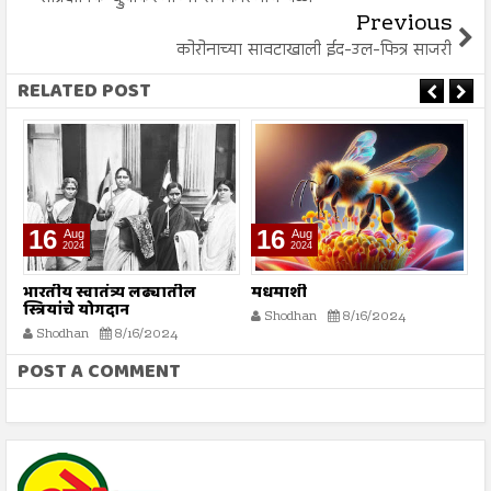
Previous
कोरोनाच्या सावटाखाली ईद-उल-फित्र साजरी
RELATED POST
16
16
Aug
Aug
2024
2024
भारतीय स्वातंत्र्य लढ्यातील
मधमाशी
र
स्त्रियांचे योगदान
न
Shodhan
8/16/2024
ग
Shodhan
8/16/2024
बट
POST A COMMENT