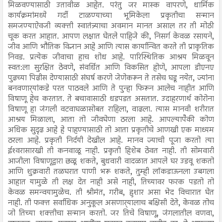
मिळवण्यासाठी उतावीळ आहेत. परंतु जर मास्क वापरणे, धार्मिक
कार्यक्रमांमध्ये गर्दी टाळण्याच्या भूमिकेला प्रकृतीचा सन्मान
समजण्याऐवजी व्यक्ती स्वातंत्र्याचा अवमान मानत असाल तर ती मोठी
चूक करत आहात. आपण लक्षात घेतले पाहिजे की, निसर्ग केवळ रसायने,
जीव आणि भौतिक विज्ञान आहे आणि त्यास कार्यान्वित करते ती प्राकृतिक
निवड. प्रत्येक जीवाचा हाच शोध आहे. पारिस्थितिक आश्रय मिळवून
स्वत:ला सुरक्षित ठेवणे, संवर्धित आणि विकसित होणे, आपला डीएनए
पुढच्या पिढीस देण्यासाठी संघर्ष करणे जेणेकरून ते तसेच घडू नयेत, ज्यांना
बनवणार्‍यांकडे परत पाठवले आणि ते पुन्हा फिरून आलेच नाहीत आणि
विषाणू हेच करतात. ते बचावासाठी धडपडत असतात. उदाहरणार्थ कोरोना
विषाणू हा जंगली वटवाघळासोबत राहिला, वाढला. त्यास मानवी शरीरात
आश्रय मिळाला, आता तो जीवघेणा ठरला आहे. आपल्यापैकी कोण
अधिक सुदृढ आहे हे पाहण्यासाठी तो आता प्रकृतीचे आणखी एक माध्यम
ठरला आहे. प्रकृती निर्दयी देखील आहे. मानव ज्याची पूजा करतो त्या
ईश्‍वरासारखी ती कनवाळू नाही. प्रकृती हिशेब ठेवत नाही. ती सोमवारी
आजीला विषाणूद्वारा छळू शकते, बुधवारी वादळात आपले घर उडवू शकतो
आणि शुक्रवारी तळघरात पाणी भरू शकते, तुम्ही लॉकडाऊनला उबगला
आहात यामुळे ती लक्ष देत नाही असे नाही, तिच्यावर फरक पडतो तो
केवळ समन्वयामुळेच. ती श्रीमंत, गरीब, हुशार असा भेद विचारात घेत
नाही. ती फक्त सर्वाधिक अनुकूल असणार्‍यालाच बक्षिसी देते, केवळ तोच
जो तिच्या शक्तीचा सन्मान करतो. जर तिचे विषाणू, जंगलातील वणवा,