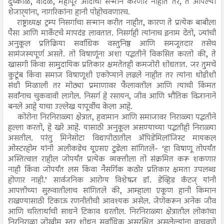
दुष्काळ, वादळ, महापूर आदींचा सन्मान करणार नाहीत तर, ते आपल्या
शेजार्‍यांना, नागरिकांना हानी पोहोचवणारच.
राष्ट्राध्यक्ष ट्रम्प निसर्गाचा सन्मान करीत नाहीत, कारण ते प्रत्येक बाबीला
पैसा आणि मार्केटचे मापदंड लावतात. निसर्गही त्यांनाच इनाम देतो, ज्यांची
अनुकूल प्रतिक्रिया सर्वाधिक वस्तुनिष्ठ आणि समजूतदार तसेच
सामंजस्यपूर्ण असते. तो विषाणूंना अशा पद्धतीने विकसित करतो की, ते
खासगी किंवा सामुदायिक प्रतिकार क्षमतेतही कमजोरी शोधतात. जर तुमचे
कुटूंब किंवा समाज विषाणूशी एकोप्याने लढले नाहीत तर त्यांना थोडीशी
संधी मिळाली तर मोठ्या प्रमाणावर फैलावतील आणि त्याची किंमत
सर्वांनाच चुकवावी लागेल. निसर्ग हे रसायन, जीव आणि भौतिक विज्ञानाने
बनले आहे याचा उल्लेख यापूर्वीच केला आहे.
कोरोना निरनिराळ्या क्षेत्रात, हवामान आणि समाजावर निराळ्या पद्धतीने
हल्ला करतो, हे खरे आहे. यासाठी अनुकूल असण्याच्या पद्धतीही निराळ्या
असतील. परंतु मिनेसोटा विद्यापीठातील अ‍ॅपिडेमिलॉजिस्ट मायकल
ओस्टरहोम यांनी अलीकडेच यूएसए टुडेला सांगितले- ‘हा विषाणू तोपर्यंत
अस्तित्वात राहील जोपर्यंत प्रत्येक व्यक्तीला तो संक्रमित करू शकणार
नाही किंवा जोपर्यंत लस किंवा नैसर्गिक कठोर प्रतिकार क्षमता उपलब्ध
होणार नाही.’ सार्वजनिक आरोग्य विशेषज्ञ डॉ. डेव्हिड कॅटज् यांनी
आपत्तीच्या सुरुवातीलाच सांगितले की, आम्हाला एकूण हानी किमान
राखण्यासाठी टिकाऊ रणनीतीची आवश्यक असेल. जेणेकरून अनेक जीव
आणि चरितार्थाची साधने टिकाव धरतील. निरनिराळ्या क्षेत्रातील लोकांचा
निरनिराळा जोखीम स्तर शोधून सर्वाधिक असुरक्षित असलेल्यांना वाचवणे