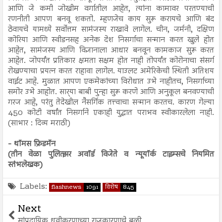
आणि जे कमी जोखीम वर्गातील आहेत, त्यांना कामावर परतण्याची
रणनीती आपण बनवू शकतो. म्हणजेच काय सुरू करायचे आणि बंद
ठेवायचे यामध्ये सर्वोत्तम सामंजस्य राखावे लागेल. चीन, जर्मनी, दक्षिण
कोरिया आणि स्वीडनसह अनेक देश निसर्गाचा सन्मान करत खुले होत
आहेत, सामंजस्य आणि विज्ञानाला आधार बनवून कामकाज सुरू करत
आहेत. जोपर्यंत प्रतिकार क्षमता सक्षम होत नाही तोपर्यंत कोरोनाचा संसर्ग
रोखण्याचा प्रयत्न करत राहावा लागेल. याउलट अमेरिकेची स्थिती अतिशय
वाईट आहे. मुळात आपण एकमेकांच्या विरोधात उभे नाहीतच, निसर्गाच्या
समोर उभे आहोत. सार्‍या बाबी पुन्हा सुरू करणे आणि अनुकूल बनवण्याची
गरज आहे, परंतु तेदेखील नैसर्गिक तत्त्वाचा सन्मान करतच. कारण गेल्या
450 कोटी वर्षांत निसर्गाने एकाही युद्धात पराभव स्वीकारलेला नाही.
(साभार : दिव्य मराठी)
- थॉमस फ्रिडमॅन
(तीन वेळा पुलित्झर अवॉर्ड विजेते व न्यूयॉर्क टाइम्सचे नियमित
स्तंभलेखक)
Labels:
flashnews
1091
विशेष
845
Next
सांप्रदायिक ध्रुवीकरणाच्या राजकारणाचे बळी