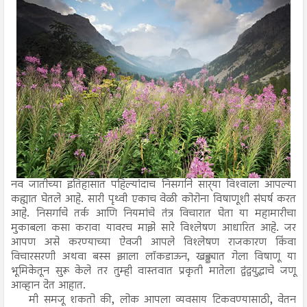
नव जातीच्या इतिहासात पहिल्यांदाच निसर्गाने सार्‍या विश्‍वाला आपल्या
कह्यात घेतले आहे. सारी पृथ्वी एकाच वेळी कोरोना विषाणूशी संघर्ष करत
आहे. निसर्गाचे तर्क आणि नियमांचे तंत्र विचारात घेता या महामारीचा
मुकाबला कसा करावा यावरच माझे सारे विश्‍लेषण आधारित आहे. जर
आपण असे करण्याच्या ऐवजी आपले विश्‍लेषण राजकारण किंवा
विचारसरणी अथवा बस्स झाला लॉकडाऊन, खड्ड्यात गेला विषाणू या
भूमिकेतून सुरू केले तर तुम्ही वास्तवात प्रकृती मातेला द्वंद्वयुद्धाचे जणू
आव्हान देत आहात.
मी समजू शकतो की, लोक आपला व्यवसाय टिकवण्यासाठी, वेतन