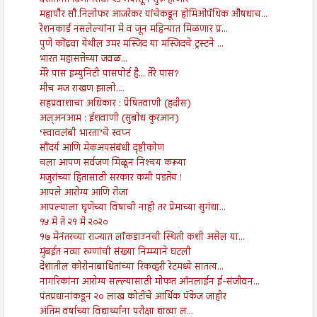
देशांतर्गत विमानसेवा २५ मेपासून सुरू होणार
महापौर सौ.निलोफर आजरेकर यांचेकडून होमिओपॅथिक औषधाच...
रेशनकार्ड नसलेल्यांना मे व जून महिन्यात मिळणार प्र...
पुणे कोंढवा येथील उमर मस्जिद या मस्जिदचे ट्रस्टने ...
भारत महासत्तेच्या जवळ...
मेरे पास इम्युनिटी पासपोर्ट है... तेरे पास?
मीच मज राखण झालो....
सहप्रवाशाचा अधिकार : प्रेषितवाणी (हदीस)
अल्अनआम : ईशवाणी (सुबोध कुरआन)
‘स्वावलंबी भारता’चे स्वप्न
सौंदर्य आणि मेकअपसंबंधी दृष्टीकोण
चला आपण सर्वजण मिळून निश्‍चय करूया
मजुरांच्या हितासाठी सरकार कमी पडतेय !
आपले आरोग्य आणि रोजा
आपल्याला घृणेच्या विषाची नाही तर प्रेमाच्या सुगंधा...
१५ मे ते २१ मे २०२०
१७ मेनंतरच्या राज्यात लॉकडाउनची स्थिती कशी असेल या...
मुंबईत नव्या रुग्णांची संख्या निम्म्याने घटली
देशातील कोरोनाबाधितांच्या रिकव्हरी रेटमध्ये सातत्य...
नागरिकांना आरोग्य सल्ल्यासाठी मोफत ऑनलाईन ई-संजीवन...
पंतप्रधानांकडून २० लाख कोटींचे आर्थिक पॅकेज जाहीर
अंतिम वर्षाच्या विद्यार्थ्यांना परीक्षा द्याव्या ल...