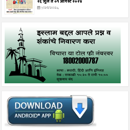
२६ जुलै ते ०१ ऑगस्ट २०२४
7/26/2024