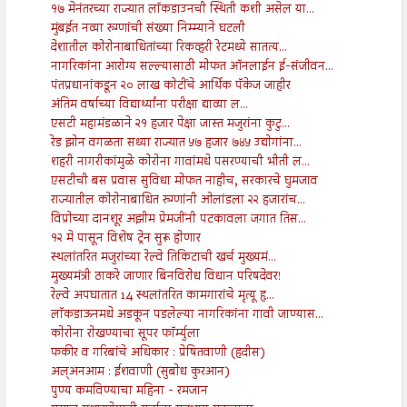
१७ मेनंतरच्या राज्यात लॉकडाउनची स्थिती कशी असेल या...
मुंबईत नव्या रुग्णांची संख्या निम्म्याने घटली
देशातील कोरोनाबाधितांच्या रिकव्हरी रेटमध्ये सातत्य...
नागरिकांना आरोग्य सल्ल्यासाठी मोफत ऑनलाईन ई-संजीवन...
पंतप्रधानांकडून २० लाख कोटींचे आर्थिक पॅकेज जाहीर
अंतिम वर्षाच्या विद्यार्थ्यांना परीक्षा द्याव्या ल...
एसटी महामंडळाने २१ हजार पेक्षा जास्त मजुरांना कुटु...
रेड झोन वगळता सध्या राज्यात ५७ हजार ७४५ उद्योगांना...
शहरी नागरीकांमुळे कोरोना गावांमधे पसरण्याची भीती ल...
एसटीची बस प्रवास सुविधा मोफत नाहीच, सरकारचे घुमजाव
राज्यातील कोरोनाबाधित रुग्णांनी ओलांडला २२ हजारांच...
विप्रोच्या दानशूर अझीम प्रेमजींनी पटकावला जगात तिस...
१२ मे पासून विशेष ट्रेन सुरू होणार
स्थलांतरित मजुरांच्या रेल्वे तिकिटाची खर्च मुख्यमं...
मुख्यमंत्री ठाकरे जाणार बिनविरोध विधान परिषदेवर!
रेल्वे अपघातात 14 स्थलांतरित कामगारांचे मृत्यू हृ...
लाॅकडाऊनमधे अडकून पडलेल्या नागरिकांना गावी जाण्यास...
कोरोना रोखण्याचा सूपर फॉर्म्युला
फकीर व गरिबांचे अधिकार : प्रेषितवाणी (हदीस)
अल्अनआम : ईशवाणी (सुबोध कुरआन)
पुण्य कमविण्याचा महिना - रमजान