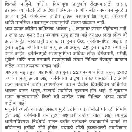
शिकले पाहिजे. कोरोना विषाणूचा प्रादुर्भाव रोखण्यासाठी शासन,
प्रशासनाच्या वेळोवेळी आदेशाची अंमलबजावणी करीत कामकाज सुरळीत
झाले पाहिजे. जेणेकरून बाधित होऊन मरणार्‍यांपेक्षा भुक, बेरोजगारी
आणि मानसिक आजारातून मरणार्‍यांची संख्या वाढणार नाही.
आज जगात कोरोना बाधितांचा आकडा 50 लाखांवर जाऊन पोहोचला आहे.
3 लाख 27 हजार 601 रूग्णांचा मृत्यू झाला आहे तर 20 लाख लोक बरे
झाले आहेत. भारतातही 1 लाख 11 हजार 601 कोरोनाबाधित आहेत. 3
हजार 434 जणांचा यात मृत्यू झाला असून, 45 हजार 422 रूग्ण बरे
झाले आहेत. कोरोनामुळे मरणार्‍यांपेक्षा अधिक लोक बेरोजगारी, गरीबी,
भूकेने आणि ताण तनावाने मरणार्‍यांची संख्या निश्‍चित येणार्‍या काळात
वाढेल, असा तज्ज्ञांचा अंदाज आहे.
आपल्या महाराष्ट्रात आतापर्यंत 39 हजार 227 रूग्ण बाधित असून, 1390
जणांचा मृत्यू झाला आहे. कोरोनाचा प्रादुर्भाव रोखण्यासाठी केंद्र आणि
राज्य सरकारने कठोर उपाययोजना करून देखील दिवसेंदिवस बाधितांचा
आकडा वाढत असून, राज्याचे सर्वांगीण नुकसान होत आहे. हे नुकसान
भरून काढण्यासाठी किती वर्षे जातील, याचा निश्‍चित अंदाज सांगणे
कठीण आहे.
मजुरांचे स्थलांतर वाढत असल्यामुळे उद्योगजगतात मोठी पोकळी निर्माण
होत आहे. कोरोनाची चेन तुटणे सध्यातरी कठीण वाटत आहे. त्यामुळे
आरोग्यविषयक निर्बंधांचे पालन करीत प्रत्येकाने जबाबदारीने वागले तर
कोरोनाला हरविणे सोपे होईल. यासाठी मोठी इच्छाशक्ती नागरिकांना