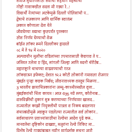
समाज सुधारणेसाठी सर्वाचा सहभाग महत्त्वाचा
गोष्टी गावाकडील वदता मी गड्या रे...!
विद्यार्थी नेत्यांच्या अटकेमुळे दिल्ली पोलिसांची प...
द्वेषाचे राजकारण आणि धार्मिक स्वातंत्र्य
ज़कात कोणाला देता येते
जीवघेण्या मद्याचा कुठपर्यंत पुरस्कार
ठोस निर्णय घेण्याची वेळ
बॉईज लॉकर रूमने दिल्लीकर हादरले
०८ मे ते १४ मे २०२०
अल्पवयीन मुलींचा वडिलांच्या उपचारासाठी केडगाव ते प...
जमियत उलेमा ए हिंद, सांगली जिल्हा आणि मदनी चॅरीटेब...
महाराष्ट्राने चाचण्या वाढवण्याची गरज
लॉकडाऊन इफेक्ट; देशात १२.२ कोटी लोकांनी गमावला रोजगार
मुंबईत पुन्हा कडक निर्बंध; जीवनावश्यक वस्तूच मिळणा...
3 भारतीय छायाचित्रकारांना जम्मू-काश्मीरमधील वृत्ता...
मुंबईकरांची चिंता कायम ! आज 635 नवे रुग्ण, कोरोनाब...
दारुविक्रीची दुकानं सुरू करण्याच्या निर्णयावर खासद...
राज्यातील काझी नियुक्तीची पात्रता व निकष बदलणार
संचारबंदीमुळे अडकून पडलेल्या राज्यातील सर्व लोकांन...
सर्वसाधारण प्रवाश्यांसाठीचा रेल्वेचा आदेश पुढे करू...
मानवतेचा दृष्टिकोन दाखवा, मजुरांना रेल्वे तिकिट मा...
विशेष रेल्वे गाड्यांबाबत नवीन मार्गदर्शक सूचना जारी