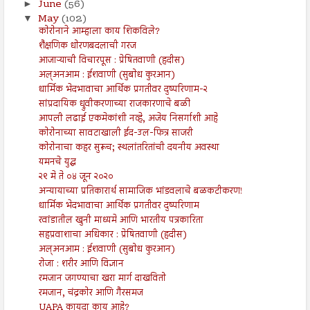
June
(56)
►
May
(102)
▼
कोरोनाने आम्हाला काय शिकविले?
शैक्षणिक धोरणबदलाची गरज
आजाऱ्याची विचारपूस : प्रेषितवाणी (हदीस)
अल्अनआम : ईशवाणी (सुबोध कुरआन)
धार्मिक भेदभावाचा आर्थिक प्रगतीवर दुष्परिणाम-२
सांप्रदायिक ध्रुवीकरणाच्या राजकारणाचे बळी
आपली लढाई एकमेकांशी नव्हे, अजेय निसर्गाशी आहे
कोरोनाच्या सावटाखाली ईद-उल-फित्र साजरी
कोरोनाचा कहर सुरूच; स्थलांतरितांची दयनीय अवस्था
यमनचे युद्ध
२९ मे ते ०४ जून २०२०
अन्यायाच्या प्रतिकारार्थ सामाजिक भांडवलाचे बळकटीकरण!
धार्मिक भेदभावाचा आर्थिक प्रगतीवर दुष्परिणाम
रवांडातील खुनी माध्यमे आणि भारतीय पत्रकारिता
सहप्रवाशाचा अधिकार : प्रेषितवाणी (हदीस)
अल्अनआम : ईशवाणी (सुबोध कुरआन)
रोजा : शरीर आणि विज्ञान
रमजान जगण्याचा खरा मार्ग दाखवितो
रमजान, चंद्रकोर आणि गैरसमज
UAPA कायदा काय आहे?