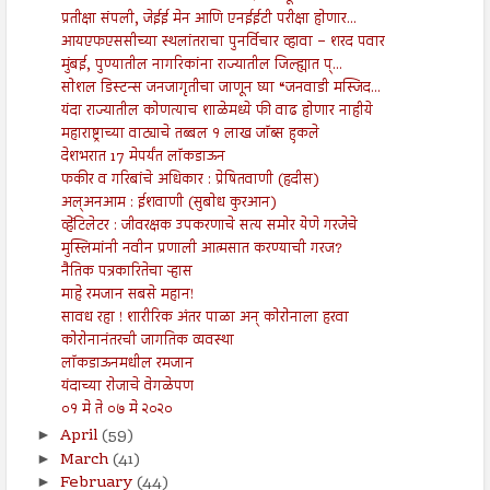
प्रतीक्षा संपली, जेईई मेन आणि एनईईटी परीक्षा होणार...
आयएफएससीच्या स्थलांतराचा पुनर्विचार व्हावा – शरद पवार
मुंबई, पुण्यातील नागरिकांना राज्यातील जिल्ह्यात प्...
सोशल डिस्टन्स जनजागृतीचा जाणून घ्या “जनवाडी मस्जिद...
यंदा राज्यातील कोणत्याच शाळेमध्ये फी वाढ होणार नाहीये
महाराष्ट्राच्या वाट्याचे तब्बल १ लाख जॉब्स हुकले
देशभरात 17 मेपर्यंत लॉकडाऊन
फकीर व गरिबांचे अधिकार : प्रेषितवाणी (हदीस)
अल्अनआम : ईशवाणी (सुबोध कुरआन)
व्हेंटिलेटर : जीवरक्षक उपकरणाचे सत्य समोर येणे गरजेचे
मुस्लिमांनी नवीन प्रणाली आत्मसात करण्याची गरज?
नैतिक पत्रकारितेचा ऱ्हास
माहे रमजान सबसे महान!
सावध रहा ! शारीरिक अंतर पाळा अन् कोरोनाला हरवा
कोरोनानंतरची जागतिक व्यवस्था
लॉकडाऊनमधील रमजान
यंदाच्या रोजाचे वेगळेपण
०१ मे ते ०७ मे २०२०
April
(59)
►
March
(41)
►
February
(44)
►