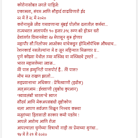
कोरोनासोबत जगले पाहिजे!
एकात्मता, संयम आणि सौहार्द वाढविणारी ईद
२२ मे ते २८ मे २०२०
करोनामुळे जीव गमावणाऱ्या मुंबई पोलीस दलातील कर्मचा...
राज्यभरात आतापर्यंत १० हजार ३१८ रुग्ण बरे होऊन घरी
देशांतर्गत विमानसेवा २५ मेपासून सुरू होणार
महापौर सौ.निलोफर आजरेकर यांचेकडून होमिओपॅथिक औषधाच...
रेशनकार्ड नसलेल्यांना मे व जून महिन्यात मिळणार प्र...
पुणे कोंढवा येथील उमर मस्जिद या मस्जिदचे ट्रस्टने ...
भारत महासत्तेच्या जवळ...
मेरे पास इम्युनिटी पासपोर्ट है... तेरे पास?
मीच मज राखण झालो....
सहप्रवाशाचा अधिकार : प्रेषितवाणी (हदीस)
अल्अनआम : ईशवाणी (सुबोध कुरआन)
‘स्वावलंबी भारता’चे स्वप्न
सौंदर्य आणि मेकअपसंबंधी दृष्टीकोण
चला आपण सर्वजण मिळून निश्‍चय करूया
मजुरांच्या हितासाठी सरकार कमी पडतेय !
आपले आरोग्य आणि रोजा
आपल्याला घृणेच्या विषाची नाही तर प्रेमाच्या सुगंधा...
१५ मे ते २१ मे २०२०