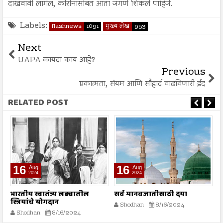
दाखवावी लागेल, कोरोनासोबत आता जगणे शिकले पाहिजे.
Labels:
flashnews
1091
मुख्य लेख
953
Next
UAPA कायदा काय आहे?
Previous
एकात्मता, संयम आणि सौहार्द वाढविणारी ईद
RELATED POST
16
16
Aug
Aug
2024
2024
भारतीय स्वातंत्र्य लढ्यातील
सर्व मानवजातीसाठी दया
र
स्त्रियांचे योगदान
न
Shodhan
8/16/2024
ग
Shodhan
8/16/2024
बट