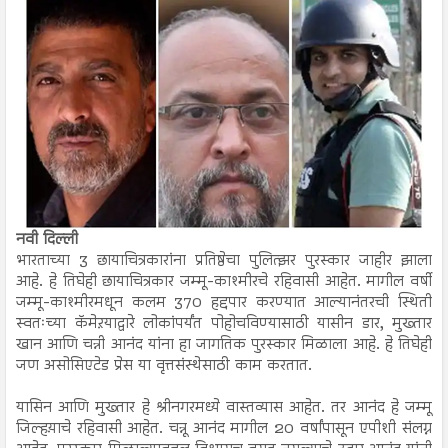
नवी दिल्ली
भारताच्या 3 छायाचित्रकारांना प्रतिष्ठेचा पुलित्झर पुरस्कार जाहीर झाला
आहे. हे तिघेही छायाचित्रकार जम्मू-काश्मीरचे रहिवासी आहेत. मागील वर्षी
जम्मू-काश्मीरमधून कलम 370 हद्दपार करण्यात आल्यानंतरची स्थिती
स्वतःच्या कॅमेऱयाद्वारे लोकांपर्यंत पोहोचविण्यासाठी यासीन डार, मुख्तार
खान आणि चन्नी आनंद यांना हा जागतिक पुरस्कार मिळाला आहे. हे तिघेही
जण असोसिएटेड प्रेस या वृत्तसंस्थेसाठी काम करतात.
यासिन आणि मुख्तार हे श्रीनगरमध्ये वास्तव्यास आहेत. तर आनंद हे जम्मू
जिल्हय़ाचे रहिवासी आहेत. चन्नू आनंद मागील 20 वर्षांपासून एपीशी संलग्न