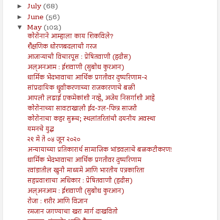
July
(68)
►
June
(56)
►
May
(102)
▼
कोरोनाने आम्हाला काय शिकविले?
शैक्षणिक धोरणबदलाची गरज
आजाऱ्याची विचारपूस : प्रेषितवाणी (हदीस)
अल्अनआम : ईशवाणी (सुबोध कुरआन)
धार्मिक भेदभावाचा आर्थिक प्रगतीवर दुष्परिणाम-२
सांप्रदायिक ध्रुवीकरणाच्या राजकारणाचे बळी
आपली लढाई एकमेकांशी नव्हे, अजेय निसर्गाशी आहे
कोरोनाच्या सावटाखाली ईद-उल-फित्र साजरी
कोरोनाचा कहर सुरूच; स्थलांतरितांची दयनीय अवस्था
यमनचे युद्ध
२९ मे ते ०४ जून २०२०
अन्यायाच्या प्रतिकारार्थ सामाजिक भांडवलाचे बळकटीकरण!
धार्मिक भेदभावाचा आर्थिक प्रगतीवर दुष्परिणाम
रवांडातील खुनी माध्यमे आणि भारतीय पत्रकारिता
सहप्रवाशाचा अधिकार : प्रेषितवाणी (हदीस)
अल्अनआम : ईशवाणी (सुबोध कुरआन)
रोजा : शरीर आणि विज्ञान
रमजान जगण्याचा खरा मार्ग दाखवितो