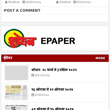
गैरवापराविरोधात सामूहिक
न्यायालयाची स्थगिती
आ
Shodhan
6/28/2024
Shodhan
6/21/2024
कारवाईचे आवाहन
POST A COMMENT
ईपेपर
MORE
शोधन- २८ मार्च ते ३ एप्रिल २०२५
3/27/2025
१६ ऑगस्ट ते २२ ऑगस्ट २०२४
8/16/2024
०९ ऑगस्ट ते १५ ऑगस्ट २०२४