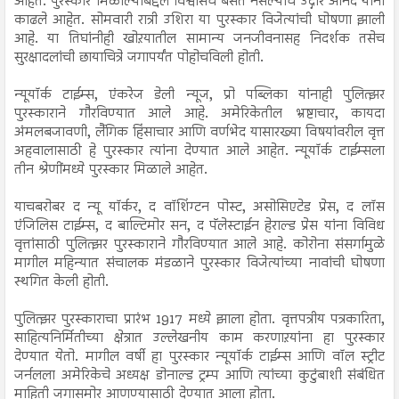
आहेत. पुरस्कार मिळाल्याबद्दल विश्वासच बसत नसल्याचे उद्गार आनंद यांनी
काढले आहेत. सोमवारी रात्री उशिरा या पुरस्कार विजेत्यांची घोषणा झाली
आहे. या तिघांनीही खोऱयातील सामान्य जनजीवनासह निदर्शक तसेच
सुरक्षादलांची छायाचित्रे जगापर्यंत पोहोचविली होती.
न्यूयॉर्क टाईम्स, एंकरेज डेली न्यूज, प्रो पब्लिका यांनाही पुलित्झर
पुरस्काराने गौरविण्यात आले आहे. अमेरिकेतील भ्रष्टाचार, कायदा
अंमलबजावणी, लैंगिक हिंसाचार आणि वर्णभेद यासारख्या विषयांवरील वृत्त
अहवालासाठी हे पुरस्कार त्यांना देण्यात आले आहेत. न्यूयॉर्क टाईम्सला
तीन श्रेणींमध्ये पुरस्कार मिळाले आहेत.
याचबरोबर द न्यू यॉर्कर, द वॉशिंग्टन पोस्ट, असोसिएटेड प्रेस, द लॉस
एंजिलिस टाईम्स, द बाल्टिमोर सन, द पॅलेस्टाईन हेराल्ड प्रेस यांना विविध
वृत्तांसाठी पुलित्झर पुरस्काराने गौरविण्यात आले आहे. कोरोना संसर्गामुळे
मागील महिन्यात संचालक मंडळाने पुरस्कार विजेत्यांच्या नावांची घोषणा
स्थगित केली होती.
पुलित्झर पुरस्काराचा प्रारंभ 1917 मध्ये झाला होता. वृत्तपत्रीय पत्रकारिता,
साहित्यनिर्मितीच्या क्षेत्रात उल्लेखनीय काम करणाऱयांना हा पुरस्कार
देण्यात येतो. मागील वर्षी हा पुरस्कार न्यूयॉर्क टाईम्स आणि वॉल स्ट्रीट
जर्नलला अमेरिकेचे अध्यक्ष डोनाल्ड ट्रम्प आणि त्यांच्या कुटुंबाशी संबंधित
माहिती जगासमोर आणण्यासाठी देण्यात आला होता.