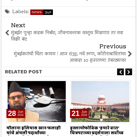
Labels:
news
342
Next
मुंबईत पुन्हा कडक निर्बंध; जीवनावश्यक वस्तूच मिळणार तर मद्य
विक्री बंद
Previous
मुंबईकरांची चिंता कायम ! आज 635 नवे रुग्ण, कोरोनाबाधितांचा
आकडा 10 हजाराच्या उंबरठ्यावर
RELATED POST
28
21
Jun
Jun
2024
2024
मौलाना इलियास खान फलाही
इस्लामोफोबिक ‘हमारे बारा’
ऑ
यांचे अंमली पदार्थांच्या
चित्रपटाच्या प्रदर्शनाला सर्वोच्च
म