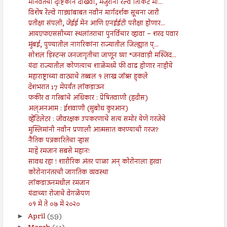
मानवतेचा दृष्टिकोन दाखवा, मजुरांना रेल्वे तिकिट मा...
विशेष रेल्वे गाड्यांबाबत नवीन मार्गदर्शक सूचना जारी
प्रतीक्षा संपली, जेईई मेन आणि एनईईटी परीक्षा होणार...
आयएफएससीच्या स्थलांतराचा पुनर्विचार व्हावा – शरद पवार
मुंबई, पुण्यातील नागरिकांना राज्यातील जिल्ह्यात प्...
सोशल डिस्टन्स जनजागृतीचा जाणून घ्या “जनवाडी मस्जिद...
यंदा राज्यातील कोणत्याच शाळेमध्ये फी वाढ होणार नाहीये
महाराष्ट्राच्या वाट्याचे तब्बल १ लाख जॉब्स हुकले
देशभरात 17 मेपर्यंत लॉकडाऊन
फकीर व गरिबांचे अधिकार : प्रेषितवाणी (हदीस)
अल्अनआम : ईशवाणी (सुबोध कुरआन)
व्हेंटिलेटर : जीवरक्षक उपकरणाचे सत्य समोर येणे गरजेचे
मुस्लिमांनी नवीन प्रणाली आत्मसात करण्याची गरज?
नैतिक पत्रकारितेचा ऱ्हास
माहे रमजान सबसे महान!
सावध रहा ! शारीरिक अंतर पाळा अन् कोरोनाला हरवा
कोरोनानंतरची जागतिक व्यवस्था
लॉकडाऊनमधील रमजान
यंदाच्या रोजाचे वेगळेपण
०१ मे ते ०७ मे २०२०
April
(59)
►
►