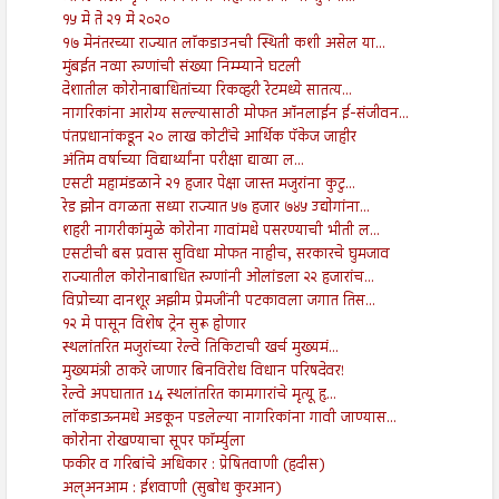
१५ मे ते २१ मे २०२०
१७ मेनंतरच्या राज्यात लॉकडाउनची स्थिती कशी असेल या...
मुंबईत नव्या रुग्णांची संख्या निम्म्याने घटली
देशातील कोरोनाबाधितांच्या रिकव्हरी रेटमध्ये सातत्य...
नागरिकांना आरोग्य सल्ल्यासाठी मोफत ऑनलाईन ई-संजीवन...
पंतप्रधानांकडून २० लाख कोटींचे आर्थिक पॅकेज जाहीर
अंतिम वर्षाच्या विद्यार्थ्यांना परीक्षा द्याव्या ल...
एसटी महामंडळाने २१ हजार पेक्षा जास्त मजुरांना कुटु...
रेड झोन वगळता सध्या राज्यात ५७ हजार ७४५ उद्योगांना...
शहरी नागरीकांमुळे कोरोना गावांमधे पसरण्याची भीती ल...
एसटीची बस प्रवास सुविधा मोफत नाहीच, सरकारचे घुमजाव
राज्यातील कोरोनाबाधित रुग्णांनी ओलांडला २२ हजारांच...
विप्रोच्या दानशूर अझीम प्रेमजींनी पटकावला जगात तिस...
१२ मे पासून विशेष ट्रेन सुरू होणार
स्थलांतरित मजुरांच्या रेल्वे तिकिटाची खर्च मुख्यमं...
मुख्यमंत्री ठाकरे जाणार बिनविरोध विधान परिषदेवर!
रेल्वे अपघातात 14 स्थलांतरित कामगारांचे मृत्यू हृ...
लाॅकडाऊनमधे अडकून पडलेल्या नागरिकांना गावी जाण्यास...
कोरोना रोखण्याचा सूपर फॉर्म्युला
फकीर व गरिबांचे अधिकार : प्रेषितवाणी (हदीस)
अल्अनआम : ईशवाणी (सुबोध कुरआन)