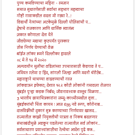
पुण्य कमविण्याचा महिना - रमजान
समाज सुधारणेसाठी सर्वाचा सहभाग महत्त्वाचा
गोष्टी गावाकडील वदता मी गड्या रे...!
विद्यार्थी नेत्यांच्या अटकेमुळे दिल्ली पोलिसांची प...
द्वेषाचे राजकारण आणि धार्मिक स्वातंत्र्य
ज़कात कोणाला देता येते
जीवघेण्या मद्याचा कुठपर्यंत पुरस्कार
ठोस निर्णय घेण्याची वेळ
बॉईज लॉकर रूमने दिल्लीकर हादरले
०८ मे ते १४ मे २०२०
अल्पवयीन मुलींचा वडिलांच्या उपचारासाठी केडगाव ते प...
जमियत उलेमा ए हिंद, सांगली जिल्हा आणि मदनी चॅरीटेब...
महाराष्ट्राने चाचण्या वाढवण्याची गरज
लॉकडाऊन इफेक्ट; देशात १२.२ कोटी लोकांनी गमावला रोजगार
मुंबईत पुन्हा कडक निर्बंध; जीवनावश्यक वस्तूच मिळणा...
3 भारतीय छायाचित्रकारांना जम्मू-काश्मीरमधील वृत्ता...
मुंबईकरांची चिंता कायम ! आज 635 नवे रुग्ण, कोरोनाब...
दारुविक्रीची दुकानं सुरू करण्याच्या निर्णयावर खासद...
राज्यातील काझी नियुक्तीची पात्रता व निकष बदलणार
संचारबंदीमुळे अडकून पडलेल्या राज्यातील सर्व लोकांन...
सर्वसाधारण प्रवाश्यांसाठीचा रेल्वेचा आदेश पुढे करू...