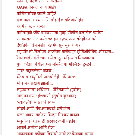
रमजान, चंद्रकोर आणि गैरसमज
UAPA कायदा काय आहे?
कोरोनासोबत जगले पाहिजे!
एकात्मता, संयम आणि सौहार्द वाढविणारी ईद
२२ मे ते २८ मे २०२०
करोनामुळे जीव गमावणाऱ्या मुंबई पोलीस दलातील कर्मचा...
राज्यभरात आतापर्यंत १० हजार ३१८ रुग्ण बरे होऊन घरी
देशांतर्गत विमानसेवा २५ मेपासून सुरू होणार
महापौर सौ.निलोफर आजरेकर यांचेकडून होमिओपॅथिक औषधाच...
रेशनकार्ड नसलेल्यांना मे व जून महिन्यात मिळणार प्र...
पुणे कोंढवा येथील उमर मस्जिद या मस्जिदचे ट्रस्टने ...
भारत महासत्तेच्या जवळ...
मेरे पास इम्युनिटी पासपोर्ट है... तेरे पास?
मीच मज राखण झालो....
सहप्रवाशाचा अधिकार : प्रेषितवाणी (हदीस)
अल्अनआम : ईशवाणी (सुबोध कुरआन)
‘स्वावलंबी भारता’चे स्वप्न
सौंदर्य आणि मेकअपसंबंधी दृष्टीकोण
चला आपण सर्वजण मिळून निश्‍चय करूया
मजुरांच्या हितासाठी सरकार कमी पडतेय !
आपले आरोग्य आणि रोजा
आपल्याला घृणेच्या विषाची नाही तर प्रेमाच्या सुगंधा...