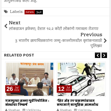
आयुक्तांकडे केली आहे.
Labels:
news
342
Next
लॉकडाऊन इफेक्ट; देशात १२.२ कोटी लोकांनी गमावला रोजगार
Previous
3 भारतीय छायाचित्रकारांना जम्मू-काश्मीरमधील वृत्तांकनासाठी
पुलित्झर
RELATED POST
26
12
Jul
Jul
2024
2024
गजापूरचा हल्ला पूर्वनियोजित :
‘हिट अँड रन’ प्रकरणांबाबत
म
संस्थांचा निष्कर्ष
समाजाने सामूहिक आत्मशोध
या
करण्याची गरज - मौलाना
ग
Shodhan
7/26/2024
Shodhan
7/12/2024