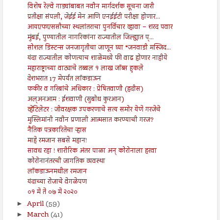
विशेष रेल्वे गाड्यांबाबत नवीन मार्गदर्शक सूचना जारी
प्रतीक्षा संपली, जेईई मेन आणि एनईईटी परीक्षा होणार...
आयएफएससीच्या स्थलांतराचा पुनर्विचार व्हावा – शरद पवार
मुंबई, पुण्यातील नागरिकांना राज्यातील जिल्ह्यात प्...
सोशल डिस्टन्स जनजागृतीचा जाणून घ्या “जनवाडी मस्जिद...
यंदा राज्यातील कोणत्याच शाळेमध्ये फी वाढ होणार नाहीये
महाराष्ट्राच्या वाट्याचे तब्बल १ लाख जॉब्स हुकले
देशभरात 17 मेपर्यंत लॉकडाऊन
फकीर व गरिबांचे अधिकार : प्रेषितवाणी (हदीस)
अल्अनआम : ईशवाणी (सुबोध कुरआन)
व्हेंटिलेटर : जीवरक्षक उपकरणाचे सत्य समोर येणे गरजेचे
मुस्लिमांनी नवीन प्रणाली आत्मसात करण्याची गरज?
नैतिक पत्रकारितेचा ऱ्हास
माहे रमजान सबसे महान!
सावध रहा ! शारीरिक अंतर पाळा अन् कोरोनाला हरवा
कोरोनानंतरची जागतिक व्यवस्था
लॉकडाऊनमधील रमजान
यंदाच्या रोजाचे वेगळेपण
०१ मे ते ०७ मे २०२०
April
(59)
►
March
(41)
►