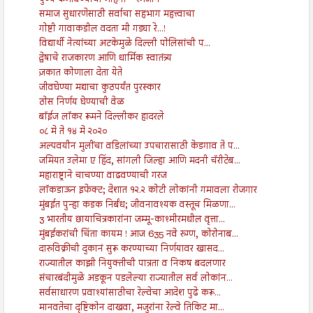
पुण्य कमविण्याचा महिना - रमजान
समाज सुधारणेसाठी सर्वाचा सहभाग महत्त्वाचा
गोष्टी गावाकडील वदता मी गड्या रे...!
विद्यार्थी नेत्यांच्या अटकेमुळे दिल्ली पोलिसांची प...
द्वेषाचे राजकारण आणि धार्मिक स्वातंत्र्य
ज़कात कोणाला देता येते
जीवघेण्या मद्याचा कुठपर्यंत पुरस्कार
ठोस निर्णय घेण्याची वेळ
बॉईज लॉकर रूमने दिल्लीकर हादरले
०८ मे ते १४ मे २०२०
अल्पवयीन मुलींचा वडिलांच्या उपचारासाठी केडगाव ते प...
जमियत उलेमा ए हिंद, सांगली जिल्हा आणि मदनी चॅरीटेब...
महाराष्ट्राने चाचण्या वाढवण्याची गरज
लॉकडाऊन इफेक्ट; देशात १२.२ कोटी लोकांनी गमावला रोजगार
मुंबईत पुन्हा कडक निर्बंध; जीवनावश्यक वस्तूच मिळणा...
3 भारतीय छायाचित्रकारांना जम्मू-काश्मीरमधील वृत्ता...
मुंबईकरांची चिंता कायम ! आज 635 नवे रुग्ण, कोरोनाब...
दारुविक्रीची दुकानं सुरू करण्याच्या निर्णयावर खासद...
राज्यातील काझी नियुक्तीची पात्रता व निकष बदलणार
संचारबंदीमुळे अडकून पडलेल्या राज्यातील सर्व लोकांन...
सर्वसाधारण प्रवाश्यांसाठीचा रेल्वेचा आदेश पुढे करू...
मानवतेचा दृष्टिकोन दाखवा, मजुरांना रेल्वे तिकिट मा...