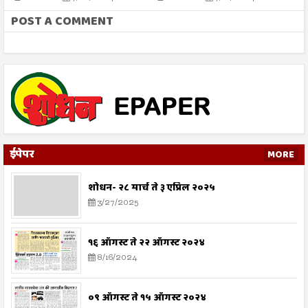
इलियास खान फलाही
क
POST A COMMENT
ईपेपर
MORE
शोधन- २८ मार्च ते ३ एप्रिल २०२५
3/27/2025
१६ ऑगस्ट ते २२ ऑगस्ट २०२४
8/16/2024
०९ ऑगस्ट ते १५ ऑगस्ट २०२४