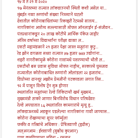
१५ मे ते २१ मे २०२०
१७ मेनंतरच्या राज्यात लॉकडाउनची स्थिती कशी असेल या...
मुंबईत नव्या रुग्णांची संख्या निम्म्याने घटली
देशातील कोरोनाबाधितांच्या रिकव्हरी रेटमध्ये सातत्य...
नागरिकांना आरोग्य सल्ल्यासाठी मोफत ऑनलाईन ई-संजीवन...
पंतप्रधानांकडून २० लाख कोटींचे आर्थिक पॅकेज जाहीर
अंतिम वर्षाच्या विद्यार्थ्यांना परीक्षा द्याव्या ल...
एसटी महामंडळाने २१ हजार पेक्षा जास्त मजुरांना कुटु...
रेड झोन वगळता सध्या राज्यात ५७ हजार ७४५ उद्योगांना...
शहरी नागरीकांमुळे कोरोना गावांमधे पसरण्याची भीती ल...
एसटीची बस प्रवास सुविधा मोफत नाहीच, सरकारचे घुमजाव
राज्यातील कोरोनाबाधित रुग्णांनी ओलांडला २२ हजारांच...
विप्रोच्या दानशूर अझीम प्रेमजींनी पटकावला जगात तिस...
१२ मे पासून विशेष ट्रेन सुरू होणार
स्थलांतरित मजुरांच्या रेल्वे तिकिटाची खर्च मुख्यमं...
मुख्यमंत्री ठाकरे जाणार बिनविरोध विधान परिषदेवर!
रेल्वे अपघातात 14 स्थलांतरित कामगारांचे मृत्यू हृ...
लाॅकडाऊनमधे अडकून पडलेल्या नागरिकांना गावी जाण्यास...
कोरोना रोखण्याचा सूपर फॉर्म्युला
फकीर व गरिबांचे अधिकार : प्रेषितवाणी (हदीस)
अल्अनआम : ईशवाणी (सुबोध कुरआन)