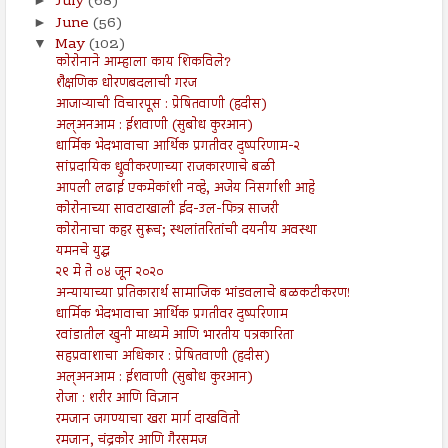
July
(68)
►
June
(56)
►
May
(102)
▼
कोरोनाने आम्हाला काय शिकविले?
शैक्षणिक धोरणबदलाची गरज
आजाऱ्याची विचारपूस : प्रेषितवाणी (हदीस)
अल्अनआम : ईशवाणी (सुबोध कुरआन)
धार्मिक भेदभावाचा आर्थिक प्रगतीवर दुष्परिणाम-२
सांप्रदायिक ध्रुवीकरणाच्या राजकारणाचे बळी
आपली लढाई एकमेकांशी नव्हे, अजेय निसर्गाशी आहे
कोरोनाच्या सावटाखाली ईद-उल-फित्र साजरी
कोरोनाचा कहर सुरूच; स्थलांतरितांची दयनीय अवस्था
यमनचे युद्ध
२९ मे ते ०४ जून २०२०
अन्यायाच्या प्रतिकारार्थ सामाजिक भांडवलाचे बळकटीकरण!
धार्मिक भेदभावाचा आर्थिक प्रगतीवर दुष्परिणाम
रवांडातील खुनी माध्यमे आणि भारतीय पत्रकारिता
सहप्रवाशाचा अधिकार : प्रेषितवाणी (हदीस)
अल्अनआम : ईशवाणी (सुबोध कुरआन)
रोजा : शरीर आणि विज्ञान
रमजान जगण्याचा खरा मार्ग दाखवितो
रमजान, चंद्रकोर आणि गैरसमज