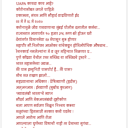
UAPA कायदा काय आहे?
कोरोनासोबत जगले पाहिजे!
एकात्मता, संयम आणि सौहार्द वाढविणारी ईद
२२ मे ते २८ मे २०२०
करोनामुळे जीव गमावणाऱ्या मुंबई पोलीस दलातील कर्मचा...
राज्यभरात आतापर्यंत १० हजार ३१८ रुग्ण बरे होऊन घरी
देशांतर्गत विमानसेवा २५ मेपासून सुरू होणार
महापौर सौ.निलोफर आजरेकर यांचेकडून होमिओपॅथिक औषधाच...
रेशनकार्ड नसलेल्यांना मे व जून महिन्यात मिळणार प्र...
पुणे कोंढवा येथील उमर मस्जिद या मस्जिदचे ट्रस्टने ...
भारत महासत्तेच्या जवळ...
मेरे पास इम्युनिटी पासपोर्ट है... तेरे पास?
मीच मज राखण झालो....
सहप्रवाशाचा अधिकार : प्रेषितवाणी (हदीस)
अल्अनआम : ईशवाणी (सुबोध कुरआन)
‘स्वावलंबी भारता’चे स्वप्न
सौंदर्य आणि मेकअपसंबंधी दृष्टीकोण
चला आपण सर्वजण मिळून निश्‍चय करूया
मजुरांच्या हितासाठी सरकार कमी पडतेय !
आपले आरोग्य आणि रोजा
आपल्याला घृणेच्या विषाची नाही तर प्रेमाच्या सुगंधा...