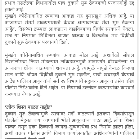
प्रभाव नसलेल्या विभागातील पाच दुकाने सुरू ठेवण्याची परवानगीही रद्द
झाली आहे.
मुंबईत कोरोनाबाधित रुग्णांचा आकडा नऊ हजारांहून अधिक आहे. या
आजाराचा संसर्ग टाळण्यासाठी केवळ अत्यावश्यक सेवा सुरू ठेवल्या
आहेत. तिसºया टप्प्यात लॉकडाउन वाढविण्याचा निर्णय सरकारने घेतला.
मात्र या नियमात शिथिलता आणत घाऊक व किरकोळ मद्य विक्रीची
दुकाने सुरू ठेवण्यास परवानगी दिली.
मुंबईत कोरोनाबाधित रुग्णांचा आकडा मोठा आहे. अशावेळी सोशल
डिस्टन्सिंगचा नियम मोडल्यास लॉकडाउनमुळे आतापर्यंत थोपवलेल्या या
आजाराचा धोका वाढण्याची शक्यता आहे. त्यामुळे यापुढे केवळ किरणा
माल आणि औषध विक्रीची दुकाने सुरू राहतील, याची खबरदारी घेण्याचे
आदेश पालिका आयुक्तांनी सर्व २४ विभागांचे सहायक आयुक्त तसेच वरिष्ठ
पोलीस निरीक्षकांना दिले आहेत. या नियमाचे उल्लंघन करणाऱ्यांवर कारवाई
करण्यात येणार आहे.
‘लोक शिस्त पाळत नाहीत’
दुकान सुरू ठेवल्यामुळे रस्त्यावर गर्दी वाढल्याने इतक्या दिवसांपासून
घेतलेली मेहनत वाया जाण्याची भीती आयुक्तांना वाटत आहे. लोक शिस्त
पाळत नसून एका ठिकाणी कायदा-सुव्यवस्थेचा प्रश्न निर्माण झाला होता,
अशी तक्रार पोलीस आणि विभाग कार्यालयातील अधिकाºयांनी पालिका