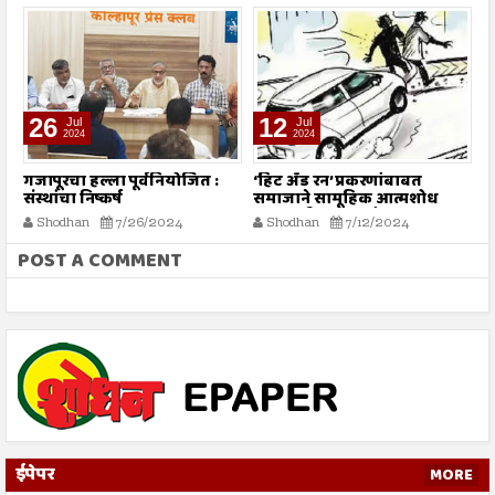
26
12
Jul
Jul
2024
2024
गजापूरचा हल्ला पूर्वनियोजित :
‘हिट अँड रन’ प्रकरणांबाबत
म
संस्थांचा निष्कर्ष
समाजाने सामूहिक आत्मशोध
या
करण्याची गरज - मौलाना
ग
Shodhan
7/26/2024
Shodhan
7/12/2024
इलियास खान फलाही
क
POST A COMMENT
ईपेपर
MORE