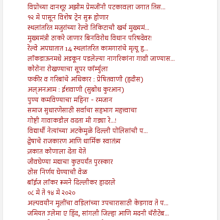
विप्रोच्या दानशूर अझीम प्रेमजींनी पटकावला जगात तिस...
१२ मे पासून विशेष ट्रेन सुरू होणार
स्थलांतरित मजुरांच्या रेल्वे तिकिटाची खर्च मुख्यमं...
मुख्यमंत्री ठाकरे जाणार बिनविरोध विधान परिषदेवर!
रेल्वे अपघातात 14 स्थलांतरित कामगारांचे मृत्यू हृ...
लाॅकडाऊनमधे अडकून पडलेल्या नागरिकांना गावी जाण्यास...
कोरोना रोखण्याचा सूपर फॉर्म्युला
फकीर व गरिबांचे अधिकार : प्रेषितवाणी (हदीस)
अल्अनआम : ईशवाणी (सुबोध कुरआन)
पुण्य कमविण्याचा महिना - रमजान
समाज सुधारणेसाठी सर्वाचा सहभाग महत्त्वाचा
गोष्टी गावाकडील वदता मी गड्या रे...!
विद्यार्थी नेत्यांच्या अटकेमुळे दिल्ली पोलिसांची प...
द्वेषाचे राजकारण आणि धार्मिक स्वातंत्र्य
ज़कात कोणाला देता येते
जीवघेण्या मद्याचा कुठपर्यंत पुरस्कार
ठोस निर्णय घेण्याची वेळ
बॉईज लॉकर रूमने दिल्लीकर हादरले
०८ मे ते १४ मे २०२०
अल्पवयीन मुलींचा वडिलांच्या उपचारासाठी केडगाव ते प...
जमियत उलेमा ए हिंद, सांगली जिल्हा आणि मदनी चॅरीटेब...