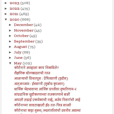
2023
(508)
►
2022
(475)
►
2021
(469)
►
2020
(668)
▼
December
(42)
►
November
(45)
►
October
(49)
►
September
(35)
►
August
(75)
►
July
(68)
►
June
(56)
►
May
(102)
▼
कोरोनाने आम्हाला काय शिकविले?
शैक्षणिक धोरणबदलाची गरज
आजाऱ्याची विचारपूस : प्रेषितवाणी (हदीस)
अल्अनआम : ईशवाणी (सुबोध कुरआन)
धार्मिक भेदभावाचा आर्थिक प्रगतीवर दुष्परिणाम-२
सांप्रदायिक ध्रुवीकरणाच्या राजकारणाचे बळी
आपली लढाई एकमेकांशी नव्हे, अजेय निसर्गाशी आहे
कोरोनाच्या सावटाखाली ईद-उल-फित्र साजरी
कोरोनाचा कहर सुरूच; स्थलांतरितांची दयनीय अवस्था