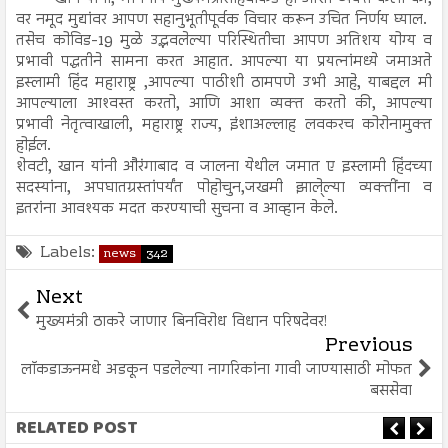
वर नमूद मुद्यांवर आपण सहानुभूतीपूर्वक विचार करून उचित निर्णय घ्याल.
तसेच कोविड-19 मुळे उद्भवलेल्या परिस्थितीचा आपण अतिशय योग्य व
प्रभावी पद्धतीने सामना करत आहात. आपल्या या प्रयत्नांमध्ये जमाअते
इस्लामी हिंद महाराष्ट्र ,आपल्या पाठीशी ठामपणे उभी आहे, याबद्दल मी
आपल्याला आश्‍वस्त करतो, आणि आशा व्यक्त करतो की, आपल्या
प्रभावी नेतृत्वाखाली, महाराष्ट्र राज्य, इंशाअल्लाह लवकरच कोरोनामुक्त
होईल.
शेवटी, खान यांनी औरंगाबाद व जालना येथील जमात ए इस्लामी हिंदच्या
सदस्यांना, अपघातग्रस्तांपर्यंत पोहोचुन,जखमी झाले्ल्या व्यक्तींना व
इतरांना आवश्यक मदत करण्याची सुचना व आव्हान केले.
Labels:
news
342
Next
मुख्यमंत्री ठाकरे जाणार बिनविरोध विधान परिषदेवर!
Previous
लाॅकडाऊनमधे अडकून पडलेल्या नागरिकांना गावी जाण्यासाठी मोफत
बससेवा
RELATED POST