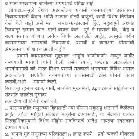
व राज्य सरकाराला आलेल्या अपयशाचे प्रतिक आहे.
लॉकडाऊनमुळे देशात अडकलेल्या प्रवासी कामगारांच्या प्रश्नानाच्या
निवारणासाठी केंद्रात आणि राज्यात दोन्ही बाजूंनी, काही विशेष नियोजन
केले गेले नाही असे मत जमात-ए-इस्लामी हिंद, महाराष्ट्रचे अध्यक्ष
रिजवानूर रहमान खान, यानी व्यक्त केले. पुढे ते म्हणाले कि, "केंद्र व
राज्य सरकार यांच्यात अनेक निर्णय अडकलेले आहेत, ज्यामुळे गरीब
कामगारांच्या समस्यांचे निवारणार्थ, प्रभावी व कार्यक्षम धोरणांची
अंमलबजावणी शक्य झाली नाही."
प्रवासी कामगारांच्या मुद्दय़ाला “राष्ट्रीय आणीबाणी” म्हणून जाहीर
करण्याची मागणी त्यांनी केली. तसेच त्यांनी, परदेशात अडकलेल्या
भारतीयांसाठी वंदे भारत मिशन प्रमाणे सरकारने भारताच्या विविध भागात
अडकलेल्या परप्रांतीय कामगारांच्या प्रवासासाठी ठोस योजना तयार
करावी,अशी मागणी केली.
रिज़वानूर रहमान खान, यानीं, माननिय मुख्यमंत्री, उद्धव ठाकरे साहेबांना या
संदर्भात खालील मुद्यांवर
लक्ष देण्याची विनंती केली की,
1. परराज्यातील मजुरांच्या हितासाठी ज्या योजना महाराष्ट्र शासनाने केलेल्या
आहेत त्यांची माहिती संबंधित मजुरांना देण्यासाठी, या संर्दभात प्रत्येक
जिल्हाधिकार्‍यांनी विशेष मोहीम राबविन्याचे आदेश आपल्या स्तरावरून
देण्यात यावेत.
2. आपण मृत मजुरांच्या परिवाराला 5 लाख रूपये प्रती व्यक्ती मोबदला