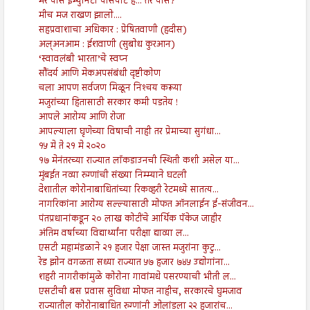
मेरे पास इम्युनिटी पासपोर्ट है... तेरे पास?
मीच मज राखण झालो....
सहप्रवाशाचा अधिकार : प्रेषितवाणी (हदीस)
अल्अनआम : ईशवाणी (सुबोध कुरआन)
‘स्वावलंबी भारता’चे स्वप्न
सौंदर्य आणि मेकअपसंबंधी दृष्टीकोण
चला आपण सर्वजण मिळून निश्‍चय करूया
मजुरांच्या हितासाठी सरकार कमी पडतेय !
आपले आरोग्य आणि रोजा
आपल्याला घृणेच्या विषाची नाही तर प्रेमाच्या सुगंधा...
१५ मे ते २१ मे २०२०
१७ मेनंतरच्या राज्यात लॉकडाउनची स्थिती कशी असेल या...
मुंबईत नव्या रुग्णांची संख्या निम्म्याने घटली
देशातील कोरोनाबाधितांच्या रिकव्हरी रेटमध्ये सातत्य...
नागरिकांना आरोग्य सल्ल्यासाठी मोफत ऑनलाईन ई-संजीवन...
पंतप्रधानांकडून २० लाख कोटींचे आर्थिक पॅकेज जाहीर
अंतिम वर्षाच्या विद्यार्थ्यांना परीक्षा द्याव्या ल...
एसटी महामंडळाने २१ हजार पेक्षा जास्त मजुरांना कुटु...
रेड झोन वगळता सध्या राज्यात ५७ हजार ७४५ उद्योगांना...
शहरी नागरीकांमुळे कोरोना गावांमधे पसरण्याची भीती ल...
एसटीची बस प्रवास सुविधा मोफत नाहीच, सरकारचे घुमजाव
राज्यातील कोरोनाबाधित रुग्णांनी ओलांडला २२ हजारांच...