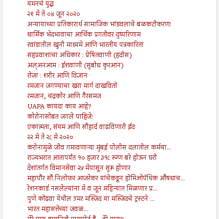
यमनचे युद्ध
२९ मे ते ०४ जून २०२०
अन्यायाच्या प्रतिकारार्थ सामाजिक भांडवलाचे बळकटीकरण!
धार्मिक भेदभावाचा आर्थिक प्रगतीवर दुष्परिणाम
रवांडातील खुनी माध्यमे आणि भारतीय पत्रकारिता
सहप्रवाशाचा अधिकार : प्रेषितवाणी (हदीस)
अल्अनआम : ईशवाणी (सुबोध कुरआन)
रोजा : शरीर आणि विज्ञान
रमजान जगण्याचा खरा मार्ग दाखवितो
रमजान, चंद्रकोर आणि गैरसमज
UAPA कायदा काय आहे?
कोरोनासोबत जगले पाहिजे!
एकात्मता, संयम आणि सौहार्द वाढविणारी ईद
२२ मे ते २८ मे २०२०
करोनामुळे जीव गमावणाऱ्या मुंबई पोलीस दलातील कर्मचा...
राज्यभरात आतापर्यंत १० हजार ३१८ रुग्ण बरे होऊन घरी
देशांतर्गत विमानसेवा २५ मेपासून सुरू होणार
महापौर सौ.निलोफर आजरेकर यांचेकडून होमिओपॅथिक औषधाच...
रेशनकार्ड नसलेल्यांना मे व जून महिन्यात मिळणार प्र...
पुणे कोंढवा येथील उमर मस्जिद या मस्जिदचे ट्रस्टने ...
भारत महासत्तेच्या जवळ...