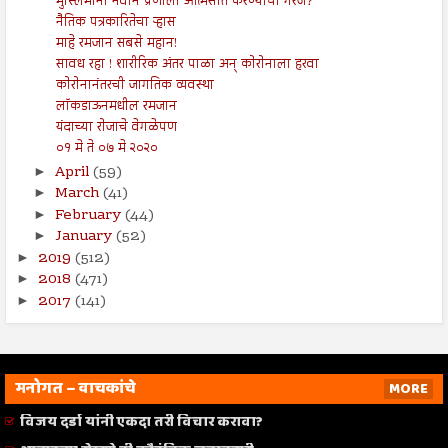
मुस्लिमांनी नवीन प्रणाली आत्मसात करण्याची गरज?
नैतिक पत्रकारितेचा ऱ्हास
माहे रमजान सबसे महान!
सावध रहा ! शारीरिक अंतर पाळा अन् कोरोनाला हरवा
कोरोनानंतरची जागतिक व्यवस्था
लॉकडाऊनमधील रमजान
यंदाच्या रोजाचे वेगळेपण
०१ मे ते ०७ मे २०२०
April
(59)
►
March
(41)
►
February
(44)
►
January
(52)
►
2019
(512)
►
2018
(471)
►
2017
(141)
►
मनोगत – वाचकांचे
MORE
विजय दर्डा यांनी एकदा तरी विचार करावा?