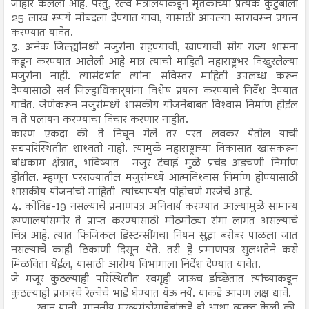
जाहीर केलेला आहे. परंतु, रेल्वे मंत्रालयाकडून मृतकाच्या प्रत्येक कुटुंबाला
25 लाख रूपये मोबदला देण्यात यावा, यासाठी आपल्या स्तरावरून प्रयत्न
करण्यात यावेत.
3. अनेक जिल्ह्यांमध्ये मजुरांना राहण्याची, खाण्याची सोय राज्य शासना
कडून करण्यात आलेली आहे मात्र त्याची माहिती महाराष्ट्रभर विखुरलेल्या
मजुरांना नाही. त्यासंदर्भात त्यांना सविस्तर माहिती उपलब्ध करून
देण्यासाठी सर्व जिल्हाधिकार्‍यांना विशेष प्रयत्न करण्याचे निर्देश देण्यात
यावेत. जेणेकरून मजुरांमध्ये शासकीय योजनेबाबत विश्‍वास निर्माण होईल
व ते पलायन करण्याचा विचार करणार नाहीत.
कारण एकदा की ते निघून गेले तर परत लवकर येतील याची
सद्यपरिस्थितीत शाश्‍वती नाही. त्यामुळे महाराष्ट्राच्या विकासात खासकरून
बांधकाम क्षेत्रात, भविष्यात मजुर टंचाई मुळे प्रचंड अडचणी निर्माण
होतील. म्हणून परराज्यातील मजुरांमध्ये आत्मविश्‍वास निर्माण होण्यासाठी
शासकीय योजनांची माहिती त्यांच्यापर्यंत पोहोचणे गरजेचे आहे.
4. कोविड-19 नसल्याचे प्रमाणपत्र अनिवार्य करण्यात आल्यामुळे सामान्य
रूग्णालयांसमोर ते प्राप्त करण्यासाठी मोठमोठ्या रांगा लागत असल्याचे
चित्र आहे. त्यात फिजिकल डिस्टन्सींगचा नियम सुद्धा बरोबर पाळला जात
नसल्याचे काही ठिकाणी दिसून येते. तरी हे प्रमाणपत्र सुलभतेने कसे
मिळविता येईल, यासाठी आरोग्य विभागाला निर्देश देण्यात यावेत.
जे मजूर कुठल्याही परिस्थितीत स्वगृही जाऊच इच्छितात त्यांच्याकडून
कुठल्याही प्रकारचे रेल्वेचे भाडे घेण्यात येऊ नये. याकडे आपण लक्ष द्यावे.
खान यानी, माननीय मुख्यमंत्रीसाहेबांकडे ही आशा व्यक्त केली की,