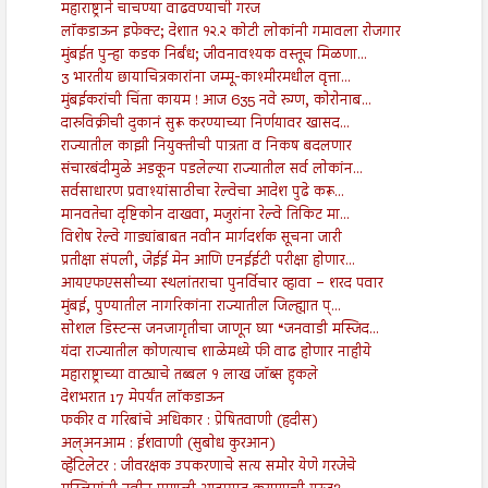
महाराष्ट्राने चाचण्या वाढवण्याची गरज
लॉकडाऊन इफेक्ट; देशात १२.२ कोटी लोकांनी गमावला रोजगार
मुंबईत पुन्हा कडक निर्बंध; जीवनावश्यक वस्तूच मिळणा...
3 भारतीय छायाचित्रकारांना जम्मू-काश्मीरमधील वृत्ता...
मुंबईकरांची चिंता कायम ! आज 635 नवे रुग्ण, कोरोनाब...
दारुविक्रीची दुकानं सुरू करण्याच्या निर्णयावर खासद...
राज्यातील काझी नियुक्तीची पात्रता व निकष बदलणार
संचारबंदीमुळे अडकून पडलेल्या राज्यातील सर्व लोकांन...
सर्वसाधारण प्रवाश्यांसाठीचा रेल्वेचा आदेश पुढे करू...
मानवतेचा दृष्टिकोन दाखवा, मजुरांना रेल्वे तिकिट मा...
विशेष रेल्वे गाड्यांबाबत नवीन मार्गदर्शक सूचना जारी
प्रतीक्षा संपली, जेईई मेन आणि एनईईटी परीक्षा होणार...
आयएफएससीच्या स्थलांतराचा पुनर्विचार व्हावा – शरद पवार
मुंबई, पुण्यातील नागरिकांना राज्यातील जिल्ह्यात प्...
सोशल डिस्टन्स जनजागृतीचा जाणून घ्या “जनवाडी मस्जिद...
यंदा राज्यातील कोणत्याच शाळेमध्ये फी वाढ होणार नाहीये
महाराष्ट्राच्या वाट्याचे तब्बल १ लाख जॉब्स हुकले
देशभरात 17 मेपर्यंत लॉकडाऊन
फकीर व गरिबांचे अधिकार : प्रेषितवाणी (हदीस)
अल्अनआम : ईशवाणी (सुबोध कुरआन)
व्हेंटिलेटर : जीवरक्षक उपकरणाचे सत्य समोर येणे गरजेचे