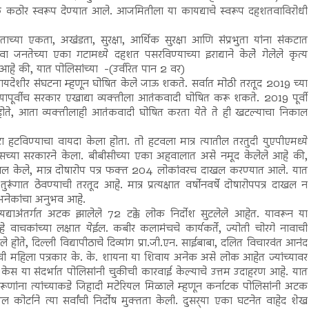
कठोर स्वरूप देण्यात आले. आजमितीला या कायद्याचे स्वरूप दहशतवाविरोधी
ाच्या एकता, अखंडता, सुरक्षा, आर्थिक सुरक्षा आणि संप्रभुता यांना संकटात
जनतेच्या एका गटामध्ये दहशत पसरविण्याच्या इराद्याने केलेे गेलेले कृत्य
आहे की, यात पोलिसांच्या -(उर्वरित पान 2 वर)
ायदेशीर संघटना म्हणून घोषित केले जाऊ शकते. सर्वात मोठी तरतूद 2019 च्या
पूर्वीच सरकार एखाद्या व्यक्तीला आतंकवादी घोषित करू शकते. 2019 पूर्वी
ोते, आता व्यक्तीलाही आतंकवादी घोषित करता येते ते ही खटल्याचा निकाल
टा हटविण्याचा वायदा केला होता. तो हटवला मात्र त्यातील तरतुदी युएपीएमध्ये
ेसच्या सरकारने केला. बीबीसीच्या एका अहवालात असे नमूद केलेले आहे की,
केले, मात्र दोषारोप पत्र फक्त 204 लोकांवरच दाखल करण्यात आले. यात
ात ठेवण्याची तरतूद आहे. मात्र प्रत्यक्षात वर्षोनवर्षे दोषारोपपत्र दाखल न
 अनेकांचा अनुभव आहे.
 कायद्याअंतर्गत अटक झालेले 72 टक्के लोक निर्दोश सुटलेले आहेत. यावरून या
 वाचकांच्या लक्षात येईल. कबीर कलामंचचे कार्यकर्ते, ज्योती चोरगे नावाची
 होते, दिल्ली विद्यापीठाचे दिव्यांग प्रा.जी.एन. साईबाबा, दलित विचारवंत आनंद
ची महिला पत्रकार के. के. शायना या शिवाय अनेक असे लोक आहेत ज्यांच्यावर
 केस या संदर्भात पोलिसांनी चुकीची कारवाई केल्याचे उत्तम उदाहरण आहे. यात
रूणांना त्यांच्याकडे जिहादी मटेरियल मिळाले म्हणून कर्नाटक पोलिसांनी अटक
शल कोर्टाने त्या सर्वांची निर्दोष मुक्तता केली. दुसर्‍या एका घटनेत वाहेद शेख