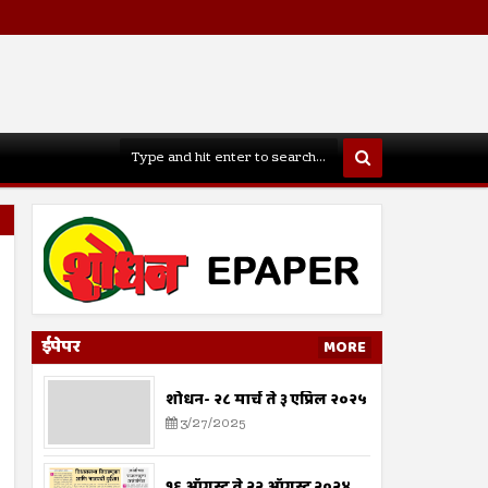
ईपेपर
MORE
शोधन- २८ मार्च ते ३ एप्रिल २०२५
3/27/2025
१६ ऑगस्ट ते २२ ऑगस्ट २०२४