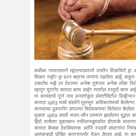
सर्वोच्च न्यायालयाने म्हंटल्याप्रमाणे जामीन मिळविणे ह
मिळत नाही? हा प्रश्‍न बर्‍याच जणांना पडलेला आहे. सफुरा 
एकटीच नव्हे तर देशाच्या अनेक तुरूंगात अनेक लोक विश
म्हणून युएपीए कायदा काय आहे? त्यातील तरतुदी काय आहे
या कायद्याचे पूर्ण नाव अनलॉफुल अ‍ॅक्टीविटीज प्रिव्हेंन
कायदा 1963 मध्ये संसदेने मुलभूत अधिकारांमध्ये केलेल्या 
कायद्याचा दुरूपयोग आपल्या विरोधकांच्या विरोधात केलेला
मुळात 1962 साली भारत-चीन दरम्यान झालेल्या युद्धात क
हिंदी भाषेच्या मुद्यावरून तामिलनाडूमधील डीएमके भारताप
कायदा केवळ देशविघातक आणि उपद्रवी संघटनांना नियंत
आतंकवादी घोषित करण्यापर्यंत येऊन ठेपला आहे. या क