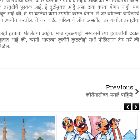
या कायद्याचा कसा वापर करतात? डॉ.बाबासाहेब आंबेडकरांनी संसदेमध्ये घटना
 तरतुदींचे पुस्तक आहे. हे त्रुटीमुक्त आहे असा दावा करता येणार नाही. पण
े अवलंबून आहे की, ते या घटनेचा कसा उपयोग करून घेतात. ते जर चांगल्या चारित्र्याचे
ला उपयोग करतील. ते जर वाईट चारित्र्याचे लोक असतील तर यातील तरतूदींचा
ळा काही हरकती घेतलेल्या आहेत. मात्र कुठल्याही सरकारने त्या हरकतींची दखल
ा हातात आहे की, त्यांनी आपल्या कृतीने कुठलीही संधी पोलिसांना देऊ नये की
मिळेल.
Previous
कोरोनासोबत जगले पाहिजे!