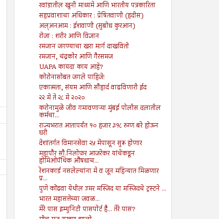
रवांडातील खुनी माध्यमे आणि भारतीय पत्रकारिता
सहप्रवाशाचा अधिकार : प्रेषितवाणी (हदीस)
अल्अनआम : ईशवाणी (सुबोध कुरआन)
रोजा : शरीर आणि विज्ञान
रमजान जगण्याचा खरा मार्ग दाखवितो
रमजान, चंद्रकोर आणि गैरसमज
UAPA कायदा काय आहे?
कोरोनासोबत जगले पाहिजे!
एकात्मता, संयम आणि सौहार्द वाढविणारी ईद
२२ मे ते २८ मे २०२०
करोनामुळे जीव गमावणाऱ्या मुंबई पोलीस दलातील
कर्मचा...
राज्यभरात आतापर्यंत १० हजार ३१८ रुग्ण बरे होऊन
घरी
देशांतर्गत विमानसेवा २५ मेपासून सुरू होणार
महापौर सौ.निलोफर आजरेकर यांचेकडून
होमिओपॅथिक औषधाच...
रेशनकार्ड नसलेल्यांना मे व जून महिन्यात मिळणार
प्र...
पुणे कोंढवा येथील उमर मस्जिद या मस्जिदचे ट्रस्टने ...
भारत महासत्तेच्या जवळ...
मेरे पास इम्युनिटी पासपोर्ट है... तेरे पास?