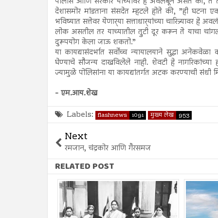
पोलीस आणि सरकार यांच्यावर हे अवलंबून असते की, ते त्
देशासमोर मांडताना संसदेत म्हटले होते की, ”ही घटना एक
भविष्यात सत्तेवर येणार्‍या सत्ताधार्‍यांच्या चारित्र्यावर ह
लोक असतील तर याच्यातील त्रुटी दूर करून ते याचा चांग
दुरूपयोग केला जाऊ शकतो.”
या कायद्यासंदर्भात सर्वोच्च न्यायालयाने सुद्धा अनेकवे
घेण्याचे सौजन्य दाखविलेले नाही. शेवटी हे नागरिकांच्य
ज्यामुळे पोलिसांना या कायद्यांतर्गत अटक करण्याची संधी 
- एम.आय.शेख
Labels:
flashnews
1091
मुख्य लेख
953
Next
रमजान, चंद्रकोर आणि गैरसमज
RELATED POST