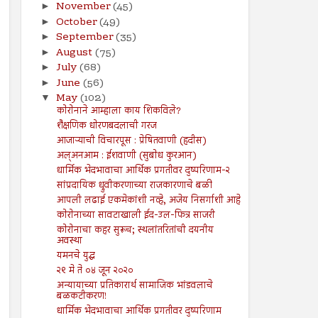
November
(45)
►
October
(49)
►
September
(35)
►
August
(75)
►
July
(68)
►
June
(56)
►
May
(102)
▼
कोरोनाने आम्हाला काय शिकविले?
शैक्षणिक धोरणबदलाची गरज
आजाऱ्याची विचारपूस : प्रेषितवाणी (हदीस)
अल्अनआम : ईशवाणी (सुबोध कुरआन)
धार्मिक भेदभावाचा आर्थिक प्रगतीवर दुष्परिणाम-२
सांप्रदायिक ध्रुवीकरणाच्या राजकारणाचे बळी
आपली लढाई एकमेकांशी नव्हे, अजेय निसर्गाशी आहे
कोरोनाच्या सावटाखाली ईद-उल-फित्र साजरी
कोरोनाचा कहर सुरूच; स्थलांतरितांची दयनीय
अवस्था
यमनचे युद्ध
२९ मे ते ०४ जून २०२०
अन्यायाच्या प्रतिकारार्थ सामाजिक भांडवलाचे
बळकटीकरण!
धार्मिक भेदभावाचा आर्थिक प्रगतीवर दुष्परिणाम