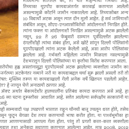
माध्यमांना सांगितले की, ती चार महिन्याची गर्भवती आहे.
तिच्यावर युएपीए कायद्याअंतर्गत कारवाई करण्यात आलेली
असल्यामुळे कोर्टाने जामीन नाकारलेला आहे. तिच्यासोबत अन्य
10 विद्यार्थी अटक असून त्यात दोन मुली आहेत. हे सर्व जामियाशी
संबंधित असून, सीएए-एनआरसीविरोधी आंदोलनाशी निगडित होते.
त्यांना फक्त या आंदोलनाशी निगडित असल्यामुळे अटक झालेली
नसून, 22 ते 26 फेब्रुवारी दरम्यान पूर्वदिल्लीत झालेल्या
दंगलींशीही त्यांचा संबंध होता, असे खोटे सांगून दिल्ली पोलिसांनी
युएपीएखाली त्यांना अटक केलेली आहे, असा आरोप पोलिसांवर
झालेला आहे. गर्भवती महिलेला जामीन मिळाला नसल्यामुळे
देशभरातून दिल्ली पोलिसांच्या या कृतीचा विरोध करण्यात आला.
ा आरोपीचा हक्क असतांनासुद्धा युएपीएमध्ये अटक झालेल्या व्यक्तीला जामीन का
जर्गरच्या अटकेनंतर नव्याने जरी या कायद्याबद्दल चर्चा सुरू झाली असली तरी ती
ेषत: मुस्लिम तरूण या कायद्याखाली गेली अनेक वर्षे खितपत पडलेली आहेत.
त? हे जाणून घेणे अनाठायी ठरणार आहे.
्शन अ‍ॅक्ट अर्थात बेकायदेशीर हालचालींना प्रतिबंध कायदा करणारा असे आहे. हा
16 व्या घटना दुरूस्तीवर आधारित आहे. सत्तेत आलेल्या सर्वपक्षीय सरकारांनी या
 आहे.
ाही साम्यवादी पक्ष उघडपणे भारतात राहून चीनची बाजू उचलून धरत होते, तसेच
ासून फुटून वेगळा देश तयार करण्याची भाषा करीत होता. या पार्श्‍वभूमीवर हा
्रणात आणण्यासाठी आणला गेला होता. परंतु तो प्रगती करत-करत व्यक्तीला
ायद्यात तशा अनेकदा सुधारणा करण्यात आलेल्या आहेत. मात्र 2008, 2012