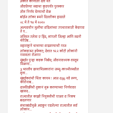
ज़कात कोणाला देता येते
जीवघेण्या मद्याचा कुठपर्यंत पुरस्कार
ठोस निर्णय घेण्याची वेळ
बॉईज लॉकर रूमने दिल्लीकर हादरले
०८ मे ते १४ मे २०२०
अल्पवयीन मुलींचा वडिलांच्या उपचारासाठी केडगाव
ते प...
जमियत उलेमा ए हिंद, सांगली जिल्हा आणि मदनी
चॅरीटेब...
महाराष्ट्राने चाचण्या वाढवण्याची गरज
लॉकडाऊन इफेक्ट; देशात १२.२ कोटी लोकांनी
गमावला रोजगार
मुंबईत पुन्हा कडक निर्बंध; जीवनावश्यक वस्तूच
मिळणा...
3 भारतीय छायाचित्रकारांना जम्मू-काश्मीरमधील
वृत्ता...
मुंबईकरांची चिंता कायम ! आज 635 नवे रुग्ण,
कोरोनाब...
दारुविक्रीची दुकानं सुरू करण्याच्या निर्णयावर
खासद...
राज्यातील काझी नियुक्तीची पात्रता व निकष
बदलणार
संचारबंदीमुळे अडकून पडलेल्या राज्यातील सर्व
लोकांन...