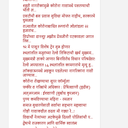
उद्योगांना...
शहरी नागरीकांमुळे कोरोना गावांमधे पसरण्याची
भीती ल...
एसटीची बस प्रवास सुविधा मोफत नाहीच, सरकारचे
घुमजाव
राज्यातील कोरोनाबाधित रुग्णांनी ओलांडला २२
हजारांच...
विप्रोच्या दानशूर अझीम प्रेमजींनी पटकावला जगात
तिस...
१२ मे पासून विशेष ट्रेन सुरू होणार
स्थलांतरित मजुरांच्या रेल्वे तिकिटाची खर्च मुख्यमं...
मुख्यमंत्री ठाकरे जाणार बिनविरोध विधान परिषदेवर!
रेल्वे अपघातात 14 स्थलांतरित कामगारांचे मृत्यू हृ...
लाॅकडाऊनमधे अडकून पडलेल्या नागरिकांना गावी
जाण्यास...
कोरोना रोखण्याचा सूपर फॉर्म्युला
फकीर व गरिबांचे अधिकार : प्रेषितवाणी (हदीस)
अल्अनआम : ईशवाणी (सुबोध कुरआन)
पुण्य कमविण्याचा महिना - रमजान
समाज सुधारणेसाठी सर्वाचा सहभाग महत्त्वाचा
गोष्टी गावाकडील वदता मी गड्या रे...!
विद्यार्थी नेत्यांच्या अटकेमुळे दिल्ली पोलिसांची प...
द्वेषाचे राजकारण आणि धार्मिक स्वातंत्र्य