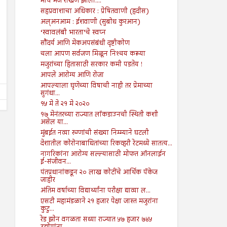
मीच मज राखण झालो....
सहप्रवाशाचा अधिकार : प्रेषितवाणी (हदीस)
09
09
Aug
Aug
2024
2024
अल्अनआम : ईशवाणी (सुबोध कुरआन)
‘स्वावलंबी भारता’चे स्वप्न
तरुण नेतृत्वाचा अभाव अमेरिकेच्या
आपत्तीग्रस्त शेतकऱ्यांच्या पाठी
सौंदर्य आणि मेकअपसंबंधी दृष्टीकोण
अधोगतीस कारणीभूत ठरू शकतो?
खंबीरपणे उभे राहावे...!
चला आपण सर्वजण मिळून निश्‍चय करूया
Shodhan
8/9/2024
Shodhan
8/9/2024
मजुरांच्या हितासाठी सरकार कमी पडतेय !
आपले आरोग्य आणि रोजा
आपल्याला घृणेच्या विषाची नाही तर प्रेमाच्या
सुगंधा...
१५ मे ते २१ मे २०२०
१७ मेनंतरच्या राज्यात लॉकडाउनची स्थिती कशी
असेल या...
मुंबईत नव्या रुग्णांची संख्या निम्म्याने घटली
देशातील कोरोनाबाधितांच्या रिकव्हरी रेटमध्ये सातत्य...
नागरिकांना आरोग्य सल्ल्यासाठी मोफत ऑनलाईन
ई-संजीवन...
पंतप्रधानांकडून २० लाख कोटींचे आर्थिक पॅकेज
जाहीर
अंतिम वर्षाच्या विद्यार्थ्यांना परीक्षा द्याव्या ल...
एसटी महामंडळाने २१ हजार पेक्षा जास्त मजुरांना
कुटु...
रेड झोन वगळता सध्या राज्यात ५७ हजार ७४५