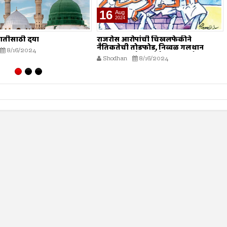
16
Aug
2024
जातीसाठी दया
राजरोस आरोपांची चिखलफेकीने
नैतिकतेची तोडफोड, निव्वळ गलथान
8/16/2024
राजकारणामुळे जनसेवेचा बट्ट्याबोळ...!
Shodhan
8/16/2024