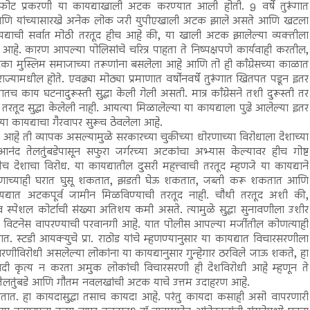
स्फोट प्रकरणी या कायद्याखाली अटक करण्यात आली होती. 9 वर्षे तुरूंगात
े. हे आणि यांच्यासारखे अनेक लोक जरी युपीएखाली अटक झाले असते आणि खटला
यद्याची सर्वात मोठी तरतूद हीच आहे की, या खाली अटक झालेल्या व्यक्तीला
हे. कारण आपल्या पोलिसांचे चरित्र पाहता ते निष्पक्षपणे कार्यवाही करतील,
ा मुस्लिम समाजाच्या तरूणांना बसलेला आहे आणि तो ही काँग्रेसच्या काळात
ज्यामधील होते. एवढ्या मोठ्या प्रमाणात वर्षोनवर्षे तुरूंगात खितपत पडून इतर
तच काय घटनादुरूस्ती सुद्धा केली गेली असती. मात्र काँग्रेसने तशी दुरूस्ती तर
रतूद सुद्धा केलेली नाही. आयत्या मिळालेल्या या कायद्याला पुढे आलेल्या इतर
या कायद्याचा गैरवापर सुरूच ठेवलेला आहे.
हे ती व्यापक असल्यामुळे सरकारच्या चुकीच्या धोरणाच्या विरोधाला देशाच्या
ेलतुंबडेपासून सफुरा जर्गरच्या अटकांचा अभ्यास केल्यावर हीच गोष्ट
देशाचा विरोध. या कायद्यातील दुसरी महत्त्वाची तरतूद म्हणजे या कायद्याने
ट कोणाच्याही घरात घुसू शकतात, झडती घेऊ शकतात, जब्ती करू शकतात आणि
यात अटकपूर्व जामीन मिळविण्याची तरतूद नाही. चौथी तरतूद अशी की,
 व स्पेशल कोर्टाची संख्या अतिशय कमी असते. त्यामुळे सुद्धा सुनावणीला उशीर
ट विटनेस वापरण्याची परवानगी आहे. यात पोलीस आपल्या मर्जीतील कोणत्याही
ात. स्टडी आयक्युचे प्रा. राठोड यांचे म्हणण्यानुसार या कायद्यात विचारसरणीला
रसरणीविरोधी असलेल्या लोकांना या कायद्यानुसार गुन्हेगार ठरविले जाऊ शकते, हा
ादी कृत्य न करता अमुक लोकांची विचारसरणी ही देशविरोधी आहे म्हणून ते
लतुंबडे आणि गौतम नवलखांची अटक याचे उत्तम उदाहरण आहे.
दे असतात. हा कायदासुद्धा तसाच कायदा आहे. परंतु कायदा कसाही असो वापरणारी