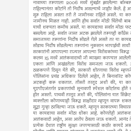
नावाच्या तरूणाला 2006 मध्ये मुंबईत झालेल्या बॉम्ब
राहिल्यानंतर कोर्टाने तो निर्दोष असल्याचे जाहीर केल
सुरू राहिला असता तरी ते जामीनवर राहिले असते. या का
जामीनच मिळत नाही. आणि हीच सर्वात मोठी चिंतेची बाब आ
याची शक्यता कमीच असते. या कायद्याचा सर्वात मोठा फटक
बसलेला आहे. सर्वात जास्त अटक झालेले तरूणही काँग्रेस रा
समाजाच्या तरूणांना निर्दोष सोडले गेले असते तर या कायद्या
सोडाच निर्दोष सोडलेल्या तरूणांना नुकसान भरपाईची साधी त
सरकारांनी आपापल्या राज्यात आपल्या विरोधकांच्या विरूद्ध 
कलम 15 मध्ये आतंकवादाची जी व्याख्या करण्यात आलेली आ
एकता आणि अखंडतेला विरोध समजला जाऊ शकतो. आनंद त
ठळकपणे दिसून येते की, सरकारी धोरणाचा विरोध म्हणजेच 
पोलिसांना प्रचंड अधिकार दिलेले आहेत, ते बिनावॉरं
अटकही करू शकतात. तीसरी तरतूद अशी की, या कायद्
युएपीएअंतर्गत प्रकरणांची सुनावणी स्पेशल कोर्टातच होते
होत असतो. पाचवी तरतूद अशी की, पोलिसांना यात सिक्रे
व्यक्तीला कोणाच्याही विरूद्ध साक्षीदार म्हणून वापरू शकत
सुद्धा गुन्हा ठरविल्या जाऊ शकते. म्हणून सरकारच्या विचा
या कायद्याचा सर्वात मोठा धोका आहे. कोणतेही आतंकव
आतंकवादी आहेत, असा आरोप ठेवला जाऊ शकतो. आनंद ते
प्रत्येक देशात राष्ट्रीय सुरक्षा जपण्यासाठी कठोर काय