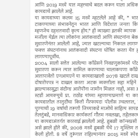
आणि 2019 मध्ये यात महत्त्वाचे बदल करून याला अधिक 
कायद्याचे झालेले आहे.
या कायद्याच्या कलम 15 मध्ये म्हटलेले आहे की, ” भारत
टाकण्याच्या संभावनेतून भारत आणि विदेशात जनता किंवा 
म्हणजेच दहशतवादी कृत्य होय.” ही व्याख्या इतकी व्यापक 
मर्जीला येईल त्या लोकांना आतंकवादी आणि संघटनांना बेक
सुधारणेनंतर आलेली आहे, ज्यात खटल्याचा निकाल लागण्या
फक्त संघटनांनाच आतंकवादी संघटना घोषित करता येत ह
लागण्यापूर्वीच.
2004 साली सत्तेत आलेल्या काँग्रेसने निवडणुकांमध्ये पो
सुधारणा करून त्यात सामिल करण्याचा चालाकपणा काँग्र
आतापावेतो एनआयएने या कायद्याखाली 2078 खटले दाखल 
दोषारोपपत्र न दाखल करता अटक व्यक्तीला सहा महिने तुरूंग
झाल्यावरसुद्धा संदीग्ध आरोपींना जामीन मिळत नाही, असा
स्टडी आयक्युचे प्रा. राठोड यांच्या म्हणण्याप्रमाणे या
कायद्यातील तरतुदींचा किती गैरफायदा पोलीस उचलतात, हे
पुण्याची 19 वर्षाची तरूणी जिच्याकडे माओचे साहित्य सापडले
तेलतुंबडे, मानवाधिकार कार्यकर्ता गौतम नवलखा, तहेलका
या कायद्याअंतर्गत कारवाई झालेली आहे. हुबळी कॉन्सप्रसी
असे झाले होते की, 2008 मध्ये हुबळी येथे 17 मुस्लिम त
केली होती. 8 वर्षे तुरूंगात राहिल्यानंतर 2015 मध्ये स्पे