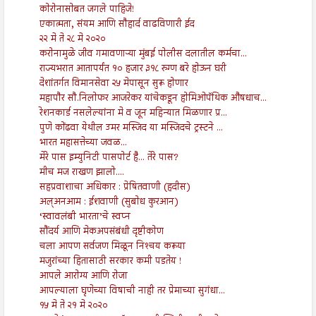
कोरोनासोबत जगले पाहिजे!
एकात्मता, संयम आणि सौहार्द वाढविणारी ईद
२२ मे ते २८ मे २०२०
करोनामुळे जीव गमावणाऱ्या मुंबई पोलीस दलातील कर्मचा...
राज्यभरात आतापर्यंत १० हजार ३१८ रुग्ण बरे होऊन घरी
देशांतर्गत विमानसेवा २५ मेपासून सुरू होणार
महापौर सौ.निलोफर आजरेकर यांचेकडून होमिओपॅथिक औषधाच...
रेशनकार्ड नसलेल्यांना मे व जून महिन्यात मिळणार प्र...
पुणे कोंढवा येथील उमर मस्जिद या मस्जिदचे ट्रस्टने ...
भारत महासत्तेच्या जवळ...
मेरे पास इम्युनिटी पासपोर्ट है... तेरे पास?
मीच मज राखण झालो....
सहप्रवाशाचा अधिकार : प्रेषितवाणी (हदीस)
अल्अनआम : ईशवाणी (सुबोध कुरआन)
‘स्वावलंबी भारता’चे स्वप्न
सौंदर्य आणि मेकअपसंबंधी दृष्टीकोण
चला आपण सर्वजण मिळून निश्‍चय करूया
मजुरांच्या हितासाठी सरकार कमी पडतेय !
आपले आरोग्य आणि रोजा
आपल्याला घृणेच्या विषाची नाही तर प्रेमाच्या सुगंधा...
१५ मे ते २१ मे २०२०