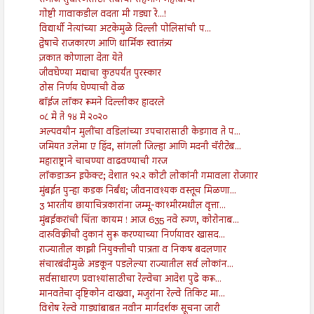
समाज सुधारणेसाठी सर्वाचा सहभाग महत्त्वाचा
गोष्टी गावाकडील वदता मी गड्या रे...!
विद्यार्थी नेत्यांच्या अटकेमुळे दिल्ली पोलिसांची प...
द्वेषाचे राजकारण आणि धार्मिक स्वातंत्र्य
ज़कात कोणाला देता येते
जीवघेण्या मद्याचा कुठपर्यंत पुरस्कार
ठोस निर्णय घेण्याची वेळ
बॉईज लॉकर रूमने दिल्लीकर हादरले
०८ मे ते १४ मे २०२०
अल्पवयीन मुलींचा वडिलांच्या उपचारासाठी केडगाव ते प...
जमियत उलेमा ए हिंद, सांगली जिल्हा आणि मदनी चॅरीटेब...
महाराष्ट्राने चाचण्या वाढवण्याची गरज
लॉकडाऊन इफेक्ट; देशात १२.२ कोटी लोकांनी गमावला रोजगार
मुंबईत पुन्हा कडक निर्बंध; जीवनावश्यक वस्तूच मिळणा...
3 भारतीय छायाचित्रकारांना जम्मू-काश्मीरमधील वृत्ता...
मुंबईकरांची चिंता कायम ! आज 635 नवे रुग्ण, कोरोनाब...
दारुविक्रीची दुकानं सुरू करण्याच्या निर्णयावर खासद...
राज्यातील काझी नियुक्तीची पात्रता व निकष बदलणार
संचारबंदीमुळे अडकून पडलेल्या राज्यातील सर्व लोकांन...
सर्वसाधारण प्रवाश्यांसाठीचा रेल्वेचा आदेश पुढे करू...
मानवतेचा दृष्टिकोन दाखवा, मजुरांना रेल्वे तिकिट मा...
विशेष रेल्वे गाड्यांबाबत नवीन मार्गदर्शक सूचना जारी