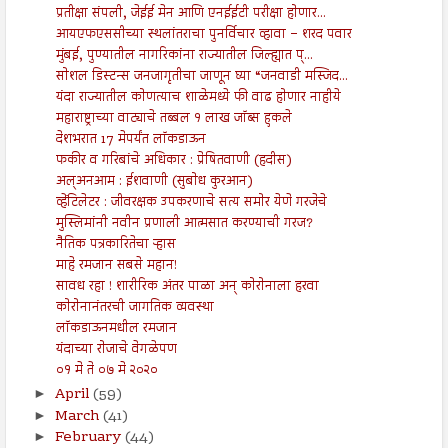
प्रतीक्षा संपली, जेईई मेन आणि एनईईटी परीक्षा होणार...
आयएफएससीच्या स्थलांतराचा पुनर्विचार व्हावा – शरद पवार
मुंबई, पुण्यातील नागरिकांना राज्यातील जिल्ह्यात प्...
सोशल डिस्टन्स जनजागृतीचा जाणून घ्या “जनवाडी मस्जिद...
यंदा राज्यातील कोणत्याच शाळेमध्ये फी वाढ होणार नाहीये
महाराष्ट्राच्या वाट्याचे तब्बल १ लाख जॉब्स हुकले
देशभरात 17 मेपर्यंत लॉकडाऊन
फकीर व गरिबांचे अधिकार : प्रेषितवाणी (हदीस)
अल्अनआम : ईशवाणी (सुबोध कुरआन)
व्हेंटिलेटर : जीवरक्षक उपकरणाचे सत्य समोर येणे गरजेचे
मुस्लिमांनी नवीन प्रणाली आत्मसात करण्याची गरज?
नैतिक पत्रकारितेचा ऱ्हास
माहे रमजान सबसे महान!
सावध रहा ! शारीरिक अंतर पाळा अन् कोरोनाला हरवा
कोरोनानंतरची जागतिक व्यवस्था
लॉकडाऊनमधील रमजान
यंदाच्या रोजाचे वेगळेपण
०१ मे ते ०७ मे २०२०
April
(59)
►
March
(41)
►
February
(44)
►