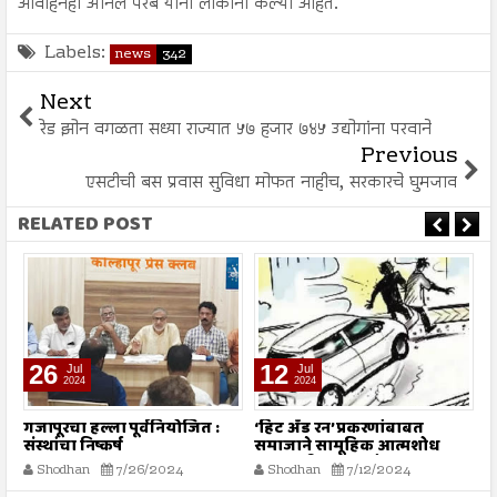
आवाहनही अनिल परब यांनी लोकांना केल्या आहेत.
Labels:
news
342
Next
रेड झोन वगळता सध्या राज्यात ५७ हजार ७४५ उद्योगांना परवाने
Previous
एसटीची बस प्रवास सुविधा मोफत नाहीच, सरकारचे घुमजाव
RELATED POST
26
12
Jul
Jul
2024
2024
गजापूरचा हल्ला पूर्वनियोजित :
‘हिट अँड रन’ प्रकरणांबाबत
म
संस्थांचा निष्कर्ष
समाजाने सामूहिक आत्मशोध
या
करण्याची गरज - मौलाना
ग
Shodhan
7/26/2024
Shodhan
7/12/2024
इलियास खान फलाही
क