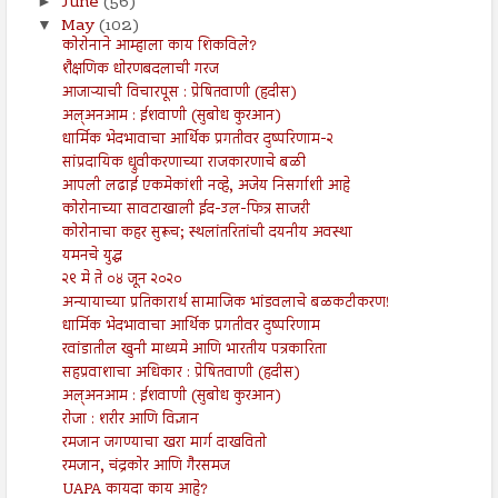
June
(56)
►
May
(102)
▼
कोरोनाने आम्हाला काय शिकविले?
शैक्षणिक धोरणबदलाची गरज
आजाऱ्याची विचारपूस : प्रेषितवाणी (हदीस)
अल्अनआम : ईशवाणी (सुबोध कुरआन)
धार्मिक भेदभावाचा आर्थिक प्रगतीवर दुष्परिणाम-२
सांप्रदायिक ध्रुवीकरणाच्या राजकारणाचे बळी
आपली लढाई एकमेकांशी नव्हे, अजेय निसर्गाशी आहे
कोरोनाच्या सावटाखाली ईद-उल-फित्र साजरी
कोरोनाचा कहर सुरूच; स्थलांतरितांची दयनीय अवस्था
यमनचे युद्ध
२९ मे ते ०४ जून २०२०
अन्यायाच्या प्रतिकारार्थ सामाजिक भांडवलाचे बळकटीकरण!
धार्मिक भेदभावाचा आर्थिक प्रगतीवर दुष्परिणाम
रवांडातील खुनी माध्यमे आणि भारतीय पत्रकारिता
सहप्रवाशाचा अधिकार : प्रेषितवाणी (हदीस)
अल्अनआम : ईशवाणी (सुबोध कुरआन)
रोजा : शरीर आणि विज्ञान
रमजान जगण्याचा खरा मार्ग दाखवितो
रमजान, चंद्रकोर आणि गैरसमज
UAPA कायदा काय आहे?