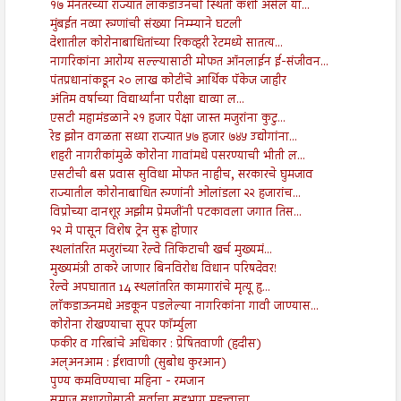
१७ मेनंतरच्या राज्यात लॉकडाउनची स्थिती कशी असेल या...
मुंबईत नव्या रुग्णांची संख्या निम्म्याने घटली
देशातील कोरोनाबाधितांच्या रिकव्हरी रेटमध्ये सातत्य...
नागरिकांना आरोग्य सल्ल्यासाठी मोफत ऑनलाईन ई-संजीवन...
पंतप्रधानांकडून २० लाख कोटींचे आर्थिक पॅकेज जाहीर
अंतिम वर्षाच्या विद्यार्थ्यांना परीक्षा द्याव्या ल...
एसटी महामंडळाने २१ हजार पेक्षा जास्त मजुरांना कुटु...
रेड झोन वगळता सध्या राज्यात ५७ हजार ७४५ उद्योगांना...
शहरी नागरीकांमुळे कोरोना गावांमधे पसरण्याची भीती ल...
एसटीची बस प्रवास सुविधा मोफत नाहीच, सरकारचे घुमजाव
राज्यातील कोरोनाबाधित रुग्णांनी ओलांडला २२ हजारांच...
विप्रोच्या दानशूर अझीम प्रेमजींनी पटकावला जगात तिस...
१२ मे पासून विशेष ट्रेन सुरू होणार
स्थलांतरित मजुरांच्या रेल्वे तिकिटाची खर्च मुख्यमं...
मुख्यमंत्री ठाकरे जाणार बिनविरोध विधान परिषदेवर!
रेल्वे अपघातात 14 स्थलांतरित कामगारांचे मृत्यू हृ...
लाॅकडाऊनमधे अडकून पडलेल्या नागरिकांना गावी जाण्यास...
कोरोना रोखण्याचा सूपर फॉर्म्युला
फकीर व गरिबांचे अधिकार : प्रेषितवाणी (हदीस)
अल्अनआम : ईशवाणी (सुबोध कुरआन)
पुण्य कमविण्याचा महिना - रमजान