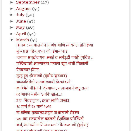
September
(47)
►
August
(41)
►
July
(50)
►
June
(47)
►
May
(46)
►
April
(44)
►
March
(41)
▼
हिजाब : न्यायालयीन निर्णय आणि त्यावरील प्रतिक्रिया
मूळ प्रश्न ‘हिजाब’चा की ‘ईमान’चा?
‘जकात समृद्धीदायक असते व अर्थवृद्धी करते’ (पवित्र ...
मस्जिदमध्ये आल्यानंतर मनाला खूप शांती मिळाली
पैगंबरांवर ईमान
सूरह हूद :ईशवाणी (सुबोध कुरआन)
भाजपविरोधी राजकारणाची फेरमांडणी
काश्मिरी पंडितांचे विस्थापन, सत्यामागचे कटू सत्य
तर आपण नक्कीच 'लकी' व्हाल...!
उ.प्र. निवडणुका : इच्छा आणि वास्तव
१८ मार्च ते २४ मार्च २०२२
सभ्यतेच्या मुखवट्याआडून पाश्चात्यांचे रौद्ररूप
22 व्या शतकातील बदलती शैक्षणिक परिस्थिती
कर्म, दानधर्म आणि मालमत्ता : पैगंबरवाणी (हदीस)