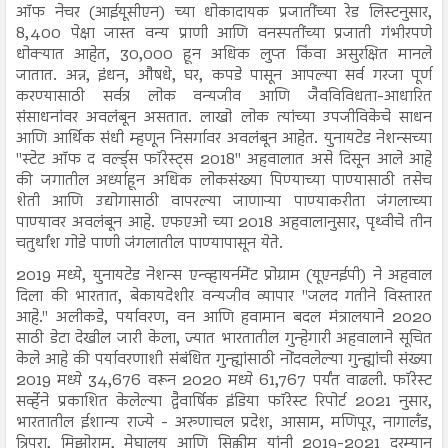
ऑफ नेचर (आईयूसीएन) च्या धोकादायक प्रजातींच्या रेड लिस्टनुसार,
8,400 पेक्षा जास्त वन्य प्राणी आणि वनस्पतींच्या प्रजाती गंभीरपणे
धोक्यात आहेत, 30,000 हून अधिक लुप्त किंवा असुरक्षित मानले
जातात. अन्न, इंधन, औषधे, घर, कपडे पासून आपल्या सर्व गरजा पूर्ण
करण्यासाठी सर्वत्र लोक वन्यजीव आणि जैवविविधता-आधारित
संसाधनांवर अवलंबून असतात. लाखो लोक त्यांच्या उपजीविकेचे साधन
आणि आर्थिक संधी म्हणून निसर्गावर अवलंबून आहेत. युनायटेड नेशन्सच्या
"स्टेट ऑफ द वर्ल्ड्स फॉरेस्ट्स 2018" अहवालात असे दिसून आले आहे
की जगातील अर्ध्याहून अधिक लोकसंख्या पिण्याच्या पाण्यासाठी तसेच
शेती आणि उद्योगासाठी वापरल्या जाणाऱ्या पाण्याकरीता जंगलाच्या
पाण्यावर अवलंबून आहे. एफएओ च्या 2018 अहवालानुसार, पृथ्वीचे तीन
चतुर्थांश गोडे पाणी जंगलातील पाण्यापासून येते.
2019 मध्ये, युनायटेड नेशन्स एन्व्हायर्नमेंट प्रोग्राम (यूएनईपी) ने अहवाल
दिला की भारतात, बेकायदेशीर वन्यजीव व्यापार "जलद गतीने विस्तारत
आहे." अलीकडे, पर्यावरण, वन आणि हवामान बदल मंत्रालयाने 2020
साठी डेटा देखील जारी केला, ज्यात भारतातील गुन्हेगारी अहवालाने सूचित
केले आहे की पर्यावरणाशी संबंधित गुन्ह्यांसाठी नोंदवलेल्या गुन्ह्यांची संख्या
2019 मध्ये 34,676 वरून 2020 मध्ये 61,767 पर्यंत वाढली. फॉरेस्ट
सर्व्हेने प्रकाशित केलेल्या द्वैवार्षिक इंडिया फॉरेस्ट रिपोर्ट 2021 नुसार,
भारतातील ईशान्य राज्ये - अरुणाचल प्रदेश, आसाम, मणिपूर, नागालँड,
त्रिपुरा, मिझोराम, मेघालय आणि सिक्कीम यांनी 2019-2021 दरम्यान