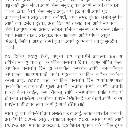
पशु-पक्षी द्वारेच जंगल आणि निसर्ग समृद्ध होतात आणि मानवी जीवनाला
चालना देतात. जिथे निसर्ग समृद्ध आहे, तिथे शुद्ध पाणी आणि शुद्ध
प्राणवायूचे स्रोत आहेत, प्राणी, वनौषधी, जंगले समृद्ध होतात. जमीन सुपीक
आणि पीक दर्जेदार होतात, अशा ठिकाणी रोगराई कमी आणि माणसाचे
निरोगी आयुष्य जास्त असते. ग्लोबल वार्मिंगची समस्या कमी करून ओझोन
थराचे संरक्षण वाढते. आल्हाददायक वातावरण आणि पोषक आहार
मिळतो, नैसर्गिक आपत्ती कमी होतात आणि हवामानाचे चक्रही सुरळीत
चालते.
20 डिसेंबर 2013 रोजी, संयुक्त राष्ट्र महासभेने आपल्या 68 व्या
अधिवेशनात 3 मार्च हा "जागतिक वन्यजीव दिवस" म्हणून घोषित केला.
जागतिक वन्यजीव दिन हा जगातील वन्यजीव आणि वनस्पतींबद्दल
जागरुकता वाढवण्यासाठी सर्वात महत्त्वाचा जागतिक वार्षिक कार्यक्रम
बनला आहे. 2022 मध्ये जागतिक वन्यजीव दिन "पर्यावरणप्रणाली
पुनर्संचयित करण्यासाठी मुख्य प्रजाती पुनर्प्राप्त करणे" या थीम अंतर्गत
साजरा केला जाईल, वन्य जीवजंतू आणि वनस्पतींच्या सर्वात गंभीरपणे
धोक्यात असलेल्या प्रजातींच्या संवर्धन स्थितीकडे लक्ष वेधणे आणि त्यांच्या
संवर्धनासाठी उपाय लागू करणे हे त्याचे उद्दिष्ट आहे.
भारत हा एक जैव-विविधता असलेला देश आहे, ज्यात जगातील वन्यजीव
प्रजातींपैकी 6.5% आहेत. जगातील सुमारे 7.6% सस्तन प्राणी आणि
12.6% पक्षी भारतात आढळतात. इंटरनॅशनल युनियन फॉर कॉन्झर्व्हेशन