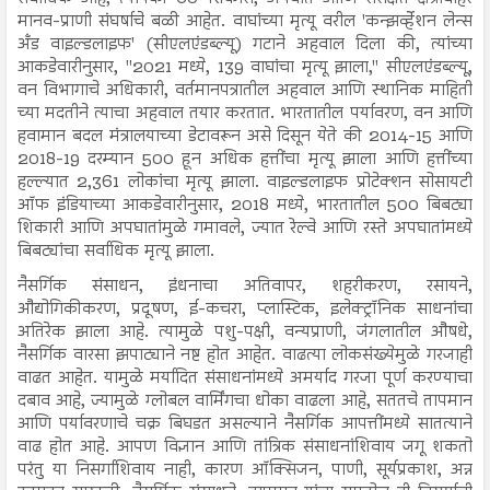
मानव-प्राणी संघर्षाचे बळी आहेत. वाघांच्या मृत्यू वरील 'कन्झर्व्हेशन लेन्स
अँड वाइल्डलाइफ' (सीएलएंडब्ल्यू) गटाने अहवाल दिला की, त्यांच्या
आकडेवारीनुसार, "2021 मध्ये, 139 वाघांचा मृत्यू झाला," सीएलएंडब्ल्यू,
वन विभागाचे अधिकारी, वर्तमानपत्रातील अहवाल आणि स्थानिक माहिती
च्या मदतीने त्याचा अहवाल तयार करतात. भारतातील पर्यावरण, वन आणि
हवामान बदल मंत्रालयाच्या डेटावरून असे दिसून येते की 2014-15 आणि
2018-19 दरम्यान 500 हून अधिक हत्तींचा मृत्यू झाला आणि हत्तींच्या
हल्ल्यात 2,361 लोकांचा मृत्यू झाला. वाइल्डलाइफ प्रोटेक्शन सोसायटी
ऑफ इंडियाच्या आकडेवारीनुसार, 2018 मध्ये, भारतातील 500 बिबट्या
शिकारी आणि अपघातांमुळे गमावले, ज्यात रेल्वे आणि रस्ते अपघातांमध्ये
बिबट्यांचा सर्वाधिक मृत्यू झाला.
नैसर्गिक संसाधन, इंधनाचा अतिवापर, शहरीकरण, रसायने,
औद्योगिकीकरण, प्रदूषण, ई-कचरा, प्लास्टिक, इलेक्ट्रॉनिक साधनांचा
अतिरेक झाला आहे. त्यामुळे पशु-पक्षी, वन्यप्राणी, जंगलातील औषधे,
नैसर्गिक वारसा झपाट्याने नष्ट होत आहेत. वाढत्या लोकसंख्येमुळे गरजाही
वाढत आहेत. यामुळे मर्यादित संसाधनांमध्ये अमर्याद गरजा पूर्ण करण्याचा
दबाव आहे, ज्यामुळे ग्लोबल वार्मिंगचा धोका वाढला आहे, सततचे तापमान
आणि पर्यावरणाचे चक्र बिघडत असल्याने नैसर्गिक आपत्तींमध्ये सातत्याने
वाढ होत आहे. आपण विज्ञान आणि तांत्रिक संसाधनांशिवाय जगू शकतो
परंतु या निसर्गाशिवाय नाही, कारण ऑक्सिजन, पाणी, सूर्यप्रकाश, अन्न