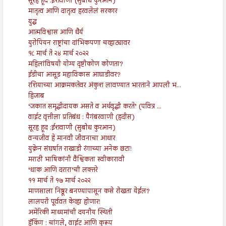
सूरह हूद :ईशवाणी (सुबोध कुरआन)
मातृत्व आणि दातृत्व हरवलेलं सरकार
युद्ध
आत्मविश्वास आणि धैर्य
युरोपियन राष्ट्रांचा दांभिकपणा चव्हाट्यावर
१८ मार्च ते २४ मार्च २०२२
महिलांविषयी योग्य दृष्टीकोण कोणता?
ईडीचा आसूड महाविकास आघाडीवर?
रशियाच्या आक्रमकतेवर अंकुश लावण्यात भारताने आपली भ...
हिजाब
‘जकात समृद्धीदायक असते व अर्थवृद्धी करते’ (पवित्र ...
वाईट वृत्तीला प्रतिबंध : पैगंबरवाणी (हदीस)
सूरह हूद :ईशवाणी (सुबोध कुरआन)
वन्यजीव हे मानवी जीवनाचा आधार
युक्रेन संघर्षात राखाडी रंगाच्या अनेक छटा!
मराठी भाषिकांनी वैश्विकता स्वीकारावी
‘धाक आणि दरारा’ची लक्तरे
११ मार्च ते १७ मार्च २०२२
माणसाला निष्ठूर बनण्यापासून कसे रोखता येईल?
लालपरी पूर्ववत केव्हा होणार!
अमेरिकी माध्यमांची दयनीय स्थिती
हॅकिंग : चांगले, वाईट आणि कुरूप