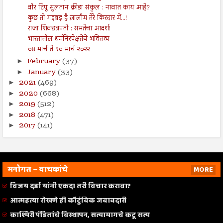
वीर टिपू सुलतान क्रीडा संकुल : नावात काय आहे?
कुछ तो गड़बड़ है ज़ालीम तेरे किरदार में...!
राजा शिवछत्रपती : समतेचा आदर्श!
भारतातील धर्मनिरपेक्षतेचे भवितव्य
०४ मार्च ते १० मार्च २०२२
February
(37)
►
January
(33)
►
2021
(469)
►
2020
(668)
►
2019
(512)
►
2018
(471)
►
2017
(141)
►
मनोगत – वाचकांचे
MORE
विजय दर्डा यांनी एकदा तरी विचार करावा?
आत्महत्या रोखणे ही कौटुंबिक जबाबदारी
काश्मिरी पंडितांचे विस्थापन, सत्यामागचे कटू सत्य