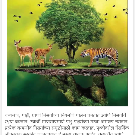
वन्यजीव, पक्षी, प्राणी निसर्गाच्या नियमांचे पालन करतात आणि निसर्गाचे
रक्षण करतात, स्वार्थी माणसाप्रमाणे पशु-पक्ष्यांच्या गरजा असंख्य नसतात.
प्रत्येक वन्यजीव निसर्गाच्या समृद्धीसाठी काम करतात. पृथ्वीवरील नैसर्गिक
जीवनचक्र सुरळीत चालवण्यात हे मुख्य चालक आहेत, वन्यजीव आणि