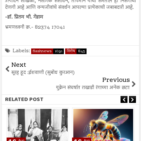
उत्पादन साखळी, नैसर्गिक संसाधने, तापमान यांचा समतोल ही निसर्गाची
देणगी आहे आणि वन्यजीवांचे संवर्धन आपल्या प्रत्येकाची जबाबदारी आहे.
-डॉ. प्रितम भी. गेडाम
भ्रमणध्वनी क्र.- 82374 17041
Labels:
flashnews
1091
विशेष
845
Next
सूरह हूद :ईशवाणी (सुबोध कुरआन)
Previous
युक्रेन संघर्षात राखाडी रंगाच्या अनेक छटा!
RELATED POST
Aug
Aug