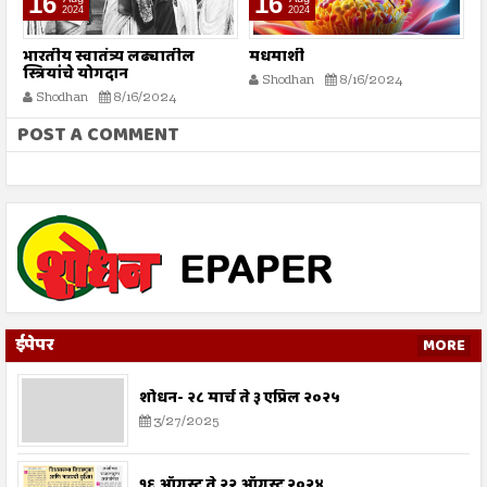
16
16
2024
2024
भारतीय स्वातंत्र्य लढ्यातील
मधमाशी
श
स्त्रियांचे योगदान
Shodhan
8/16/2024
Shodhan
8/16/2024
POST A COMMENT
ईपेपर
MORE
शोधन- २८ मार्च ते ३ एप्रिल २०२५
3/27/2025
१६ ऑगस्ट ते २२ ऑगस्ट २०२४