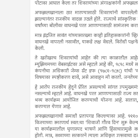
पोटावर आघात केला तर शिवरायांच्या अंगरक्षकांनी अफझलख
अफझलखानाला ठार मारण्यासाठी शिवरायांनी वापरलेल
झाल्यानंतर राजकीय वादळ उठले होते. राज्याचे सांस्कृतिक म
वर्षांच्या बोलीवर वाघनखे परत आणण्यासाठी सामंजस्य करार
मात्र इंद्रजित सावंत यांच्यासारख्या काही इतिहासकारांनी व्
वाघनखे वापरली नसावीत, याकडे लक्ष वेधले. विरोधी पक्षने
केली.
ते खरोखरच शिवरायांची आहेत की त्या काळातील आहेत, 
म्युझियमच्या वेबसाईटवर असे म्हटले आहे की, १८१८ मध्ये स
कंपनीचा अधिकारी जेम्स ग्रँट डफ (१७८९-१८५८) यांची '
विषयावर स्पष्टीकरण द्यावे, असे आवाहन मी करतो. जनतेच्
हे आरोप राजकीय हेतूने प्रेरित असल्याचे सांगत उपमुख्यमंत
नसल्याचे म्हटले आहे. वाघनखे परत आणण्यासाठी राज्य सरका
भव्य कार्यक्रम आयोजित करण्याची योजना आहे. सातारा, न
करण्यात येणार आहे.
अफझलखानाची समाधी प्रतापगड किल्ल्यावर आहे. १९९० 
विजयाच्या स्मरणार्थ स्वत:चा 'शिवाजी गौरव दिन' सुरू क
या कार्यक्रमातील घृणास्पद भाषणे आणि हिंसाचारामुळे काँग्
होती. मात्र, सध्याच्या सरकारने त्याला अधिकृत उत्सवाचा दर्जा