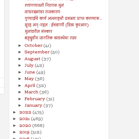
रणांगणातली निरागस मुलं
वाघनख्यांवर राजकारण
पुण्याईचे कार्य अल्लाहची प्रसन्नता प्राप्त करण्यास...
सूरह अन्-नहल : ईशवाणी (दिव्य कुरआन)
मुलांवरील संस्कार
09
09
Aug
Aug
बहुध्रुवीय जागतिक व्यवस्थेचा उदय
2024
2024
October
(41)
►
तरुण नेतृत्वाचा अभाव अमेरिकेच्या
आपत्तीग्रस्त शेतकऱ्यांच्या पाठी
September
(50)
►
अधोगतीस कारणीभूत ठरू शकतो?
खंबीरपणे उभे राहावे...!
August
(37)
►
Shodhan
8/9/2024
Shodhan
8/9/2024
July
(42)
►
June
(49)
►
May
(36)
►
April
(32)
►
March
(36)
►
February
(31)
►
January
(37)
►
2022
(475)
►
2021
(469)
►
2020
(668)
►
2019
(512)
►
►