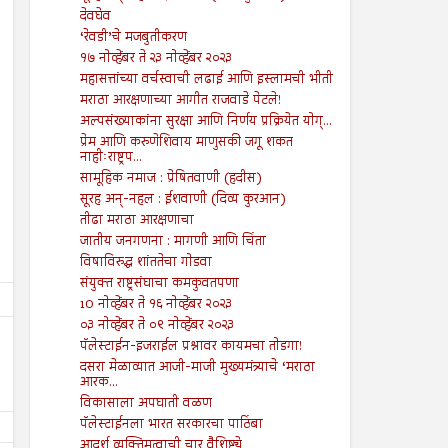
देवघेव
‘रेवडी’चे मजबुतीकरण
१७ नोव्हेंबर ते २३ नोव्हेंबर २०२३
महासत्तांच्या वर्चस्वाची लढाई आणि इस्लामची भीती
मराठा आरक्षणाच्या आगीत राजवाडे पेटले!
अल्पसंख्याकांना सुरक्षा आणि निर्णय प्रक्रियेत योग्...
प्रेम आणि करुणेशिवाय माणुसकी जगू शकत
नाहीःराष्ट्रप...
सामूहिक नमाज : प्रेषितवाणी (हदीस)
सूरह अन्-नहल : ईशवाणी (दिव्य कुरआन)
तीढा मराठा आरक्षणाचा
जातीय जनगणना : मागणी आणि चिंता
विषाविरुद्ध शांततेचा गोडवा
संयुक्त राष्ट्रसंघाचा कमकुवतपणा
10 नोव्हेंबर ते १६ नोव्हेंबर २०२३
०३ नोव्हेंबर ते ०९ नोव्हेंबर २०२३
पॅलेस्टाईन-इजराईल प्रश्नावर कायमचा तोडगा!
दसरा मेळाव्यात आजी-माजी मुख्यमंत्र्याचे ‘मराठा
आरक...
विकासाला अपघाती वळण
पॅलेस्टाईनला भारत सरकारचा पाठिंबा
आदर्श व्यक्तिमत्वाची चार वैशिष्ट्ये