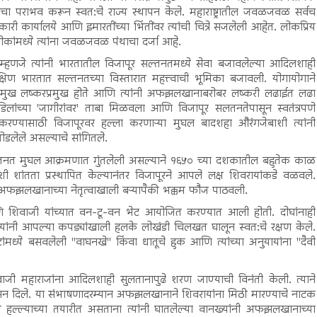
त्यांचा पराभव करून स्वत:चे राज्य स्थापन केले. महाराष्ट्रातील जवळजवळ सर्वच
री कार्यालये आणि इमारतींच्या भिंतींवर त्यांची चित्रे सजलेली आहेत. लोकप्रिय
ोकांमध्ये त्यांना जवळजवळ पंथाचा दर्जा आहे.
 म्हणजे त्यांनी भारतातील विजापूर सल्तनतमध्ये सेवा बजावलेल्या आदिलशाही
 भारतात सल्तनतच्या विस्तारात महत्त्वाची भूमिका बजावली. योगायोगाने
प्रमुख लष्करप्रमुख होते आणि त्यांनी अफझलखानाबरोबर लष्करी लढाईत लढा
वडिलांच्या 'जागीरांवर' ताबा मिळवला आणि विजापूर सलतनतेपासून स्वतंत्रपणे
रण्यासाठी विजापूरवर हल्ला करणाऱ्या मुघल बादशहा औरंगजेबाशी त्यांनी
ोडलेले असल्याचे सांगितले.
र सल्तनत मुघल आक्रमणात गुंतलेली असल्याने १६५० च्या दशकातील बहुतेक काळ
शी शांतता प्रस्थापित केल्यानंतर विजापूरने आपले लक्ष शिवरायांकडे वळवले.
ती अफझलखानाच्या नेतृत्वाखाली बऱ्यापैकी भक्कम फौज पाठवली.
शिवाजी यांच्यात वन-टू-वन भेट आयोजित करण्यात आली होती. दोघांनाही
रायांनी आपल्या कपड्यांखाली हलके लोखंडी चिलखत घालून स्वत:चे रक्षण केले.
ोटांमध्ये बसवलेली "वाघनखे" किंवा धातूचे हुक आणि त्यांच्या अनुयायांना "दैवी
वाजी महाराजांना आदिलशाही सुलतानापुढे शरण जाण्याची विनंती केली. त्याने
न दिले. या संभाषणादरम्यान अफझलखानाने शिवरायांना मिठी मारण्याचे नाटक
राय हल्ल्याच्या तयारीत असताना त्यांनी घातलेल्या वानख्यांनी अफझलखानाच्या