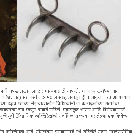
पती अफझलखानाला ठार मारण्यासाठी वापरलेल्या 'वाघनख्यां'च्या वाद
नाथ शिंदे गट) सरकारने लंडनमधील संग्रहालयातून ही कलाकृती परत आणण्याचा
्या उद्धव गटाच्या नेतृत्वाखालील विरोधकांनी या कलाकृतीच्या सत्यतेवर
ळवण्याचा डाव म्हणून याकडे पाहिले. महाराष्ट्रात भाजप आणि विरोधकांमध्ये
पूर्वी ऐतिहासिक व्यक्तिरेखांची सर्वाधिक शक्यता असलेल्या एकांकिकेचा
ीय व्यक्तिमत्व आहे. मोगलांच्या पराक्रमापुढे उभे राहिलेले महान स्वातंत्र्यसैनिक