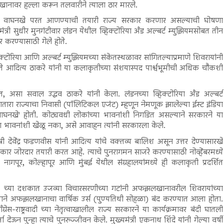
ानावर हल्ला करून तलवारीने त्याला ठार मारले.
ी वाघनखे परत आणण्याची तयारी राज्य सरकार करणार असल्याची घोषणा
ंत्री सुधीर मुनगंटीवार लंडन येथील व्हिक्टोरिया अँड अल्बर्ट म्युझियमसोबत तीन
 करण्यासाठी गेले होते.
हिक्टोरिया आणि अल्बर्ट म्युझियमच्या संकेतस्थळावर सांगितल्याप्रमाणे शिवरायांनी
ते आदित्य ठाकरे यांनी या कलाकृतीच्या संशयास्पद पार्श्वभूमीची अधिक चौकशी
असा सवाल उद्धव ठाकरे यांनी केला. लंडनच्या व्हिक्टोरिया अँड अल्बर्ट
ातारा राज्याचा निवासी (पॉलिटिकल एजंट) म्हणून नेमणूक झालेल्या ईस्ट इंडिया
वाघनखे' होती. कोट्यवधी लोकांच्या भावनांशी निगडित असल्याने सरकारने या
या भावनांशी खेळू नका, असे आवाहन त्यांनी सरकारला केले.
्री देवेंद्र फडणवीस यांनी आदित्य यांचे वक्तव्य बालिश असून उत्तर देण्यासारखे
र जोरदार तयारी करत आहे. त्याचे पुनरागमन साजरे करण्यासाठी नोव्हेंबरमध्ये
ागपूर, कोल्हापूर आणि मुंबई येथील संग्रहालयांमध्ये ही कलाकृती प्रदर्शित
च्या दशकात उजव्या विचारसरणीच्या गटांनी अफझलखानावरील शिवरायांच्या
ेल्याने अफझलखानाचा वार्षिक उर्स (पुण्यतिथी सोहळा) बंद करण्यात आला होता.
रेस-राष्ट्रवादी च्या नेतृत्वाखालील राज्य सरकारने या कार्यक्रमावर बंदी घातली
 देऊन पुन्हा त्याचे पुनरुज्जीवन केले. मुख्यमंत्री एकनाथ शिंदे यांनी गेल्या वर्षी