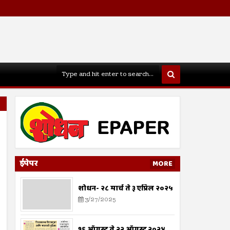
ईपेपर
MORE
शोधन- २८ मार्च ते ३ एप्रिल २०२५
3/27/2025
१६ ऑगस्ट ते २२ ऑगस्ट २०२४