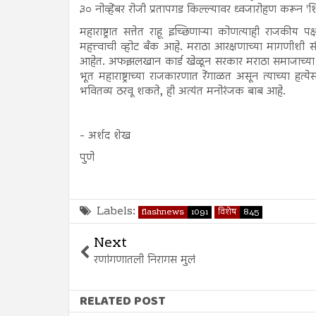
३० नोव्हेंबर रोजी प्रतापगड किल्ल्यावर ध्वजारोहण करून '
महाराष्ट्रात सत्तेत राहू इच्छिणाऱ्या कोणत्याही राजकी
महत्त्वाची व्होट बँक आहे. मराठा आरक्षणाच्या मागणीशी
आहेत. अफझलखान कार्ड खेळून सरकार मराठा समाजाच्या ह
भूत महाराष्ट्राच्या राजकारणात रेंगाळत असून त्याच्या ह
भवितव्य ठरवू शकते, ही अत्यंत मनोरंजक बाब आहे.
- अर्शद शेख
पुणे
Labels:
flashnews
1091
विशेष
845
Next
रणांगणातली निरागस मुलं
RELATED POST