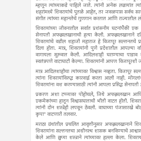
म्हणून त्यांच्याकडे पाहिले जाते. त्यांनी अनेक लढायांत 
शहरांमध्ये शिवरायांचे पुतळे आहेत, तर जवळपास सर्वच सरका
संगीत त्यांच्या महानतेचे गुणगान करतात आणि राज्यातील ल
शिवरायांच्या जीवनातील सर्वात प्रशंसनीय घटनांपैकी एक
सेनापती अफझलखानाची हत्या केली. अफझलखानाने दक्षिण
शिवरायांचे वडील शहाजी महाराज हे विजापूर सल्तनतचे 
दिला होता. मात्र, शिवरायांनी पुणे प्रदेशातील आपल्या 
वागायला सुरुवात केली. आदिलशाही घराण्याचा पाडाव क
स्वतंत्रपणे वाटाघाटी केल्या. शिवरायांनी आपण विजापूरशी ज
मात्र आदिलशाहीचा त्यांच्यावर विश्वास नव्हता. विजापू
त्यांना शिवरायांविरुद्ध कारवाई करता आली नाही. मोगलां
शिवरायांना वश करण्यासाठी त्यांनी आपला प्रसिद्ध सेनाप
प्रकरण अशा टप्प्यावर पोहोचले, जिथे अफझलखान आणि 
एकमेकांच्या हातून विश्वासघाताची भीती वाटत होती. शिव
त्यांनी दोन शस्त्रेही लपवून ठेवली. वाघाच्या पंजासारखे ब
कृपा" वाटणारी तलवार.
मराठा ग्रंथांतील प्रचलित आवृत्तीनुसार अफझलखानाने शि
शिवरायांना सल्तनतचा अधीनस्थ शासक बनविण्याचे आश्वास
केले आणि छुप्या शस्त्राने त्यांच्यावर हल्ला केला. शिव