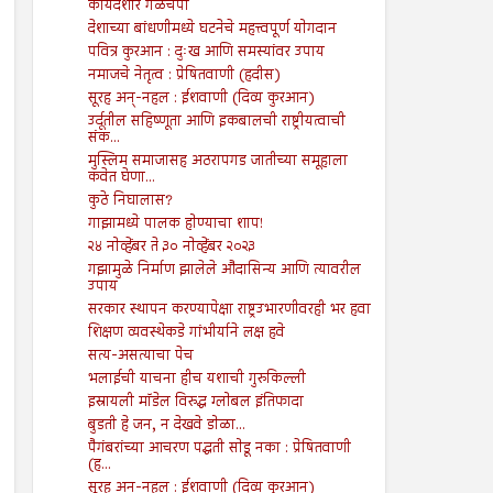
कायदेशीर गळचेपी
देशाच्या बांधणीमध्ये घटनेचे महत्त्वपूर्ण योगदान
पवित्र कुरआन : दुःख आणि समस्यांवर उपाय
नमाजचे नेतृत्व : प्रेषितवाणी (हदीस)
सूरह अन्-नहल : ईशवाणी (दिव्य कुरआन)
उर्दूतील सहिष्णूता आणि इकबालची राष्ट्रीयत्वाची
संक...
मुस्लिम समाजासह अठरापगड जातीच्या समूहाला
कवेत घेणा...
कुठे निघालास?
गाझामध्ये पालक होण्याचा शाप!
२४ नोव्हेंबर ते ३० नोव्हेंबर २०२३
गझामुळे निर्माण झालेले औदासिन्य आणि त्यावरील
उपाय
सरकार स्थापन करण्यापेक्षा राष्ट्रउभारणीवरही भर हवा
शिक्षण व्यवस्थेकडे गांभीर्याने लक्ष हवे
सत्य-असत्याचा पेच
भलाईची याचना हीच यशाची गुरुकिल्ली
इस्रायली मॉडेल विरुद्ध ग्लोबल इंतिफादा
बुडती हे जन, न देखवे डोळा...
पैगंबरांच्या आचरण पद्धती सोडू नका : प्रेषितवाणी
(ह...
सूरह अन्-नहल : ईशवाणी (दिव्य कुरआन)