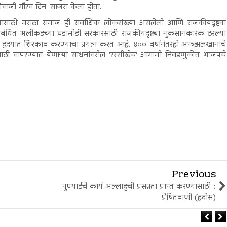
शिवाजी गौरव दिन' साजरा केला होता.
य पक्षासाठी मराठा समाज ही सर्वाधिक लोकसंख्या असलेली आणि राजकीयदृष्ट्या
 संबंधित अलीकडच्या घडामोडी सरकारसाठी राजकीयदृष्ट्या नुकसानकारक ठरल्या
ृदयात शिरकाव करण्याचा प्रयत्न करत आहे. ४०० वर्षांनंतरही अफझलखानाचे
त्येसाठी वापरण्यात येणाऱ्या साधनांवरील 'रस्सीखेच' आगामी निवडणुकीत भाजपचे
Previous
पुण्याईचे कार्य अल्लाहची प्रसन्नता प्राप्त करण्यासाठी :
प्रेषितवाणी (हदीस)