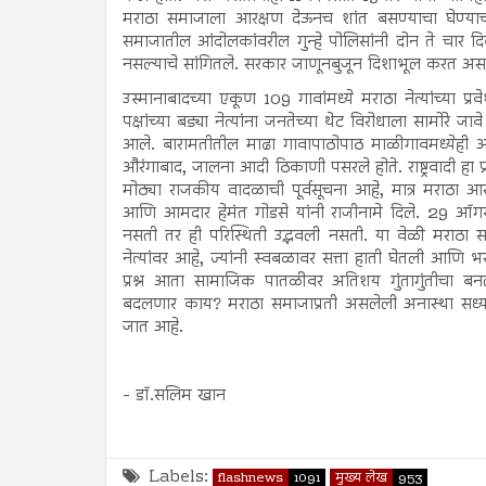
मराठा समाजाला आरक्षण देऊनच शांत बसण्याचा घेण्याच
समाजातील आंदोलकांवरील गुन्हे पोलिसांनी दोन ते चार दि
नसल्याचे सांगितले. सरकार जाणूनबुजून दिशाभूल करत असल्या
उस्मानाबादच्या एकूण 109 गावांमध्ये मराठा नेत्यांच्या 
पक्षांच्या बड्या नेत्यांना जनतेच्या थेट विरोधाला सामोरे ज
आले. बारामतीतील माढा गावापाठोपाठ माळीगावमध्येही अज
औरंगाबाद, जालना आदी ठिकाणी पसरले होते. राष्ट्रवादी हा प
मोठ्या राजकीय वादळाची पूर्वसूचना आहे, मात्र मराठा आ
आणि आमदार हेमंत गोडसे यांनी राजीनामे दिले. 29 ऑग
नसती तर ही परिस्थिती उद्भवली नसती. या वेळी मराठा सम
नेत्यांवर आहे, ज्यांनी स्वबळावर सत्ता हाती घेतली आण
प्रश्न आता सामाजिक पातळीवर अतिशय गुंतागुंतीचा बन
बदलणार काय? मराठा समाजाप्रती असलेली अनास्था सध्या
जात आहे.
- डॉ.सलिम खान
Labels:
flashnews
1091
मुख्य लेख
953