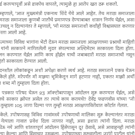
 करण्यापूर्वी असे डावपेच वापरते, त्यामुळे हा आरोप खरा ठरू शकतो.
म्हणाले, ’आज मुख्यमंत्री एकनाथ शिंदे येथे आले आहेत. तेच मराठा समाजाला
ण मराठा समाजाला कुणबी जातीचे प्रमाणपत्र देण्याबाबत शासन निर्णय घेईल, असा
ल उचलू न दिल्यानंतर ते म्हणाले, ’मी मराठा समाजाशी कधीही विश्वासघात करणार
 न करता आलो आहे.
्याच्या विविध भागांना भेटी देऊन मराठा समाजाला आरक्षणाच्या प्रश्नाची माहिती
ील यांनी सरकारने मागितलेली मुदत संपल्याचा अल्टिमेटम सरकारला दिला होता.
आंदोलन करण्यात येईल आणि काय होईल याची जबाबदारी मराठा समाजाची नसून
िती सरकारला देण्यात आली.
वेदनशील लोकांकडून अशी अपेक्षा करणे व्यर्थ आहे. मराठा समाजाने एकत्र येऊन
ले होते. मरेपर्यंत मी माझ्या भूमिकेतून मागे हटणार नाही, एकतर माझी अर्थी
शब्द मी तुम्हाला दिला होता.
ा पत्रकार परिषद घेऊन 23 ऑक्टोबरपासून आंदोलन सुरू करण्यात येईल, असे
ंजिनचे सरकार झोपत असेल तर त्याचे काय करायचे? देवेंद्र फडणवीस यांच्या ’जी
तुम्हाला 105 जागा दिल्या पण तुम्ही मराठा आरक्षणाविरोधात कोर्टात गेलात.
 केले. उपोषणासह विविध गावांमध्ये उपोषणाची मालिका सुरू केल्यानंतर मराठा
ेत्याला गावात प्रवेश दिला जाणार नाही, असा इशारा त्यांनी दिला. मराठा
ऊ नये आणि शांततापूर्ण आंदोलन हिंसेपासून दूर ठेवावे, असे आवाहनही त्यांनी
्या केल्या आणि हिंसाचार उसळला. उपोषणाच्या सुरुवातीला जरांगे पाटील यांनी