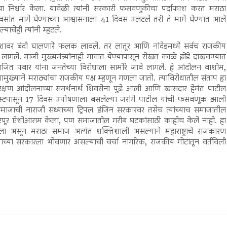
ा निर्धार केला. यावेळी त्यांनी सरकारी फसवणुकीचा पर्दाफाश करत मराठा
वसांत मागे घेण्याच्या आश्वासनाला 41 दिवस उलटले तरी ते मागे घेण्यात आले
चेही त्यांनी म्हटले.
प्रवेशावर बंदी घालणारे फलक लावले. तर लातूर आणि नांदेडमध्ये सर्वच राजकीय
ावे लागले. माजी मुख्यमंत्र्यांनाही गावात येण्यापासून रोखत काळे झेंडे दाखवण्यात
ित पवार यांना जनतेच्या विरोधाला सामोरे जावे लागले. हे आंदोलन वाशीम,
्रामुख्याने मराठ्यांचा राजकीय पक्ष म्हणून गणला जातो. त्याविरोधातील संताप हा
रक्षण आंदोलनाच्या समर्थनार्थ शिवसेना पुढे आली आणि खासदार हेमंत पाटील
स्टपासून 17 दिवस उपोषणाला बसलेल्या जरांगे पाटील यांची फसवणूक झाली
ाजाची नाराजी सध्याच्या ट्रिपल इंजिन सरकारवर तसेच त्यांच्याच समाजातील
ि भरपूर ऐशोआराम केला, पण समाजातील गरीब घटकांसाठी काहीच केले नाही. हा
ला असून मराठा समाज अत्यंत शक्तिशाली असल्याने महाराष्ट्राचे राजकारण
च्या सरकारला भोवणार असल्याची चर्चा नागरिक, राजकीय गोटातून वर्तविली