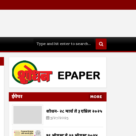
ईपेपर
MORE
शोधन- २८ मार्च ते ३ एप्रिल २०२५
3/27/2025
१६ ऑगस्ट ते २२ ऑगस्ट २०२४