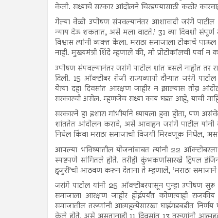
केली. सध्याचे सरकार आंदोलने चिरडण्यासाठी कठोर कारवाई
गेल्या वेळी उपोषण संपवल्यानंतर आशावादी जरंगे पाटील 
न्याय देऊ शकतात, असे मला वाटते.’ 31 व्या दिवशी संपूर्
विश्वास त्यांनी व्यक्त केला. मराठा समाजाला टोकाचे पाऊ
नाही. मुख्यमंत्री शिंदे म्हणाले की, मी प्रोटोकॉलची पर्वा
उपोषण संपवल्यानंतर जरांगे पाटील शांत बसले नाहीत तर राज
दिली. 15 ऑक्टोबर रोजी राज्यव्यापी दौऱ्यात जरंगे पाट
येत्या दहा दिवसांत आरक्षण जाहीर न झाल्यास तीव्र 
सरकारची असेल. म्हणजेच सध्या काय घडत आहे, याची माह
सरकारने हा इशारा गांभीर्याने घ्यायला हवा होता, पण असं
शांततेत आंदोलन करावे, असे आवाहन जरांगे पाटील यांनी के
निघेल किंवा मराठा समाजाची विजयी मिरवणूक निघेल, असा 
आपल्या भविष्यातील योजनांबाबत त्यांनी 22 ऑक्टोबरल
स्पष्टपणे सांगितले होते. तरीही कुंभकर्णासारखे ट्रिपल इ
हुजुरी’ची आठवण करून देताना ते म्हणाले, ’मराठा समाजाने 
जरांगे पाटील यांनी 25 ऑक्टोबरपासून पुन्हा उपोषण सुरू
समाजाला आरक्षण जाहीर होईपर्यंत कोणत्याही राजकीय न
समाजातील तरुणांनी आत्महत्येसारखा घाईगडबडीत निर्णय घे
केले होते. असे असतानाही 11 दिवसांत 13 तरुणांनी आत्महत