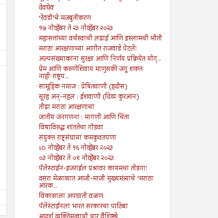
देवघेव
‘रेवडी’चे मजबुतीकरण
१७ नोव्हेंबर ते २३ नोव्हेंबर २०२३
महासत्तांच्या वर्चस्वाची लढाई आणि इस्लामची भीती
मराठा आरक्षणाच्या आगीत राजवाडे पेटले!
अल्पसंख्याकांना सुरक्षा आणि निर्णय प्रक्रियेत योग्...
प्रेम आणि करुणेशिवाय माणुसकी जगू शकत
नाहीःराष्ट्रप...
सामूहिक नमाज : प्रेषितवाणी (हदीस)
सूरह अन्-नहल : ईशवाणी (दिव्य कुरआन)
तीढा मराठा आरक्षणाचा
जातीय जनगणना : मागणी आणि चिंता
19
19
Jul
Jul
विषाविरुद्ध शांततेचा गोडवा
2024
2024
संयुक्त राष्ट्रसंघाचा कमकुवतपणा
पुरोगामी चळवळींना लक्ष्य करण्यासाठी
गजापूर जाळपोळ; जबाबदारी कु
10 नोव्हेंबर ते १६ नोव्हेंबर २०२३
कायदा
०३ नोव्हेंबर ते ०९ नोव्हेंबर २०२३
Shodhan
7/19/2024
Shodhan
7/19/2024
पॅलेस्टाईन-इजराईल प्रश्नावर कायमचा तोडगा!
दसरा मेळाव्यात आजी-माजी मुख्यमंत्र्याचे ‘मराठा
आरक...
विकासाला अपघाती वळण
पॅलेस्टाईनला भारत सरकारचा पाठिंबा
आदर्श व्यक्तिमत्वाची चार वैशिष्ट्ये