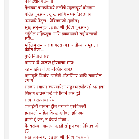
कायदेशीर गळचेपी
देशाच्या बांधणीमध्ये घटनेचे महत्त्वपूर्ण योगदान
पवित्र कुरआन : दुःख आणि समस्यांवर उपाय
नमाजचे नेतृत्व : प्रेषितवाणी (हदीस)
सूरह अन्-नहल : ईशवाणी (दिव्य कुरआन)
उर्दूतील सहिष्णूता आणि इकबालची राष्ट्रीयत्वाची
संक...
मुस्लिम समाजासह अठरापगड जातीच्या समूहाला
कवेत घेणा...
कुठे निघालास?
गाझामध्ये पालक होण्याचा शाप!
२४ नोव्हेंबर ते ३० नोव्हेंबर २०२३
गझामुळे निर्माण झालेले औदासिन्य आणि त्यावरील
उपाय
सरकार स्थापन करण्यापेक्षा राष्ट्रउभारणीवरही भर हवा
शिक्षण व्यवस्थेकडे गांभीर्याने लक्ष हवे
सत्य-असत्याचा पेच
भलाईची याचना हीच यशाची गुरुकिल्ली
इस्रायली मॉडेल विरुद्ध ग्लोबल इंतिफादा
बुडती हे जन, न देखवे डोळा...
पैगंबरांच्या आचरण पद्धती सोडू नका : प्रेषितवाणी
(ह...
सूरह अन्-नहल : ईशवाणी (दिव्य कुरआन)