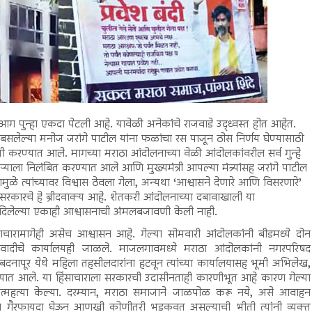
ेली आग पुन्हा एकदा पेटली आहे. यावेळी अनेकांचे राजवाडे उद्ध्वस्त होत आहेत.
 बसलेल्या मनोज जरांगे पाटील यांना फळांचा रस पाजून ठोस निर्णय घेण्यासाठी
ी करण्यात आले. मागच्या मराठा आंदोलनाच्या वेळी आंदोलकांवरील सर्व गुन्हे
्याला निलंबित करण्यात आले आणि मुख्यमंत्री आपल्या मंत्र्यांसह जरांगे पाटील
ामुळे त्यांच्यावर विश्वास ठेवला गेला, अन्यथा ‘आश्वासने देणारे आणि विसरणारे’
 सरकारचे हे ब्रीदवाक्य आहे. शेतकरी आंदोलनाच्या दबावाखाली या
ोबत दिलेल्या एकाही आश्वासनाची अंमलबजावणी केली नाही.
िंसाचारामागेही असेच आश्वासन आहे. गेल्या सोमवारी आंदोलकांनी बीडमध्ये दोन
रवादीचे कार्यालयही जाळले. माजलगावमध्ये मराठा आंदोलकांनी नगरपरिषद
ापूर येथे महिला तहसीलदारांना हटवून त्यांच्या कार्यालयासह भूमी अभिलेख,
यात आले. या हिंसाचाराला सरकारची उदासीनताही कारणीभूत आहे कारण गेल्या
्महत्या केल्या. दरम्यान, मराठा समाजाने जाळपोळ करू नये, असे आवाहन
नाचा गैरफायदा घेऊन आणखी कोणीतरी भडकवत असल्याची भीती त्यांनी व्यक्त