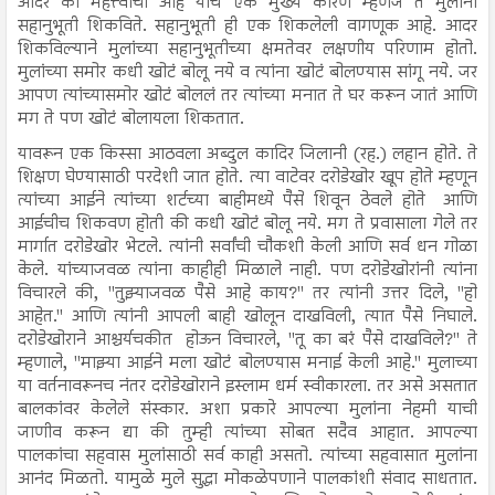
आदर का महत्त्वाचा आहे याचे एक मुख्य कारण म्हणजे ते मुलांना
सहानुभूती शिकविते. सहानुभूती ही एक शिकलेली वागणूक आहे. आदर
शिकविल्याने मुलांच्या सहानुभूतीच्या क्षमतेवर लक्षणीय परिणाम होतो.
मुलांच्या समोर कधी खोटं बोलू नये व त्यांना खोटं बोलण्यास सांगू नये. जर
आपण त्यांच्यासमोर खोटं बोललं तर त्यांच्या मनात ते घर करून जातं आणि
मग ते पण खोटं बोलायला शिकतात.
यावरून एक किस्सा आठवला अब्दुल कादिर जिलानी (रह.) लहान होते. ते
शिक्षण घेण्यासाठी परदेशी जात होते. त्या वाटेवर दरोडेखोर खूप होते म्हणून
त्यांच्या आईने त्यांच्या शर्टच्या बाहीमध्ये पैसे शिवून ठेवले होते आणि
आईचीच शिकवण होती की कधी खोटं बोलू नये. मग ते प्रवासाला गेले तर
मार्गात दरोडेखोर भेटले. त्यांनी सर्वांची चौकशी केली आणि सर्व धन गोळा
केले. यांच्याजवळ त्यांना काहीही मिळाले नाही. पण दरोडेखोरांनी त्यांना
विचारले की, "तुझ्याजवळ पैसे आहे काय?" तर त्यांनी उत्तर दिले, "हो
आहेत." आणि त्यांनी आपली बाही खोलून दाखविली, त्यात पैसे निघाले.
दरोडेखोराने आश्चर्यचकीत होऊन विचारले, "तू का बरं पैसे दाखविले?" ते
म्हणाले, "माझ्या आईने मला खोटं बोलण्यास मनाई केली आहे." मुलाच्या
या वर्तनावरूनच नंतर दरोडेखोराने इस्लाम धर्म स्वीकारला. तर असे असतात
बालकांवर केलेले संस्कार. अशा प्रकारे आपल्या मुलांना नेहमी याची
जाणीव करून द्या की तुम्ही त्यांच्या सोबत सदैव आहात. आपल्या
पालकांचा सहवास मुलांसाठी सर्व काही असतो. त्यांच्या सहवासात मुलांना
आनंद मिळतो. यामुळे मुले सुद्धा मोकळेपणाने पालकांशी संवाद साधतात.