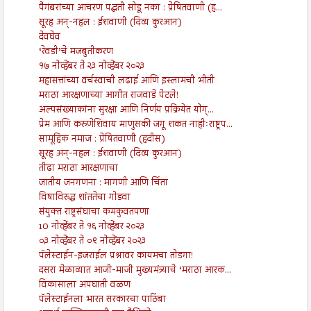
पैगंबरांच्या आचरण पद्धती सोडू नका : प्रेषितवाणी (ह...
सूरह अन्-नहल : ईशवाणी (दिव्य कुरआन)
देवघेव
‘रेवडी’चे मजबुतीकरण
१७ नोव्हेंबर ते २३ नोव्हेंबर २०२३
महासत्तांच्या वर्चस्वाची लढाई आणि इस्लामची भीती
मराठा आरक्षणाच्या आगीत राजवाडे पेटले!
अल्पसंख्याकांना सुरक्षा आणि निर्णय प्रक्रियेत योग्...
प्रेम आणि करुणेशिवाय माणुसकी जगू शकत नाहीःराष्ट्रप...
सामूहिक नमाज : प्रेषितवाणी (हदीस)
सूरह अन्-नहल : ईशवाणी (दिव्य कुरआन)
तीढा मराठा आरक्षणाचा
जातीय जनगणना : मागणी आणि चिंता
विषाविरुद्ध शांततेचा गोडवा
संयुक्त राष्ट्रसंघाचा कमकुवतपणा
10 नोव्हेंबर ते १६ नोव्हेंबर २०२३
०३ नोव्हेंबर ते ०९ नोव्हेंबर २०२३
पॅलेस्टाईन-इजराईल प्रश्नावर कायमचा तोडगा!
दसरा मेळाव्यात आजी-माजी मुख्यमंत्र्याचे ‘मराठा आरक...
विकासाला अपघाती वळण
पॅलेस्टाईनला भारत सरकारचा पाठिंबा