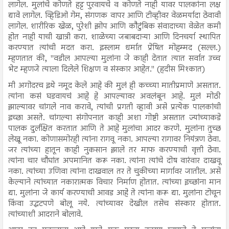
लागेल. मुलांचे कोणते हट्ट पुरवायचे व कोणते नाही यावर पालकांना लक्ष
द्यावे लागेल. व्हिडिओ गेम, संगणक वापर आणि टीव्हीवर वेळमर्यादा ठेवावी
लागेल. शारीरिक खेळ, पुरेशी झोप आणि कौटुंबिक संवादाच्या वेळेत कमी
होत नाही याची खात्री करा. शाळेच्या जबाबदाऱ्या आणि दिनचर्या स्थापित
करण्यात त्यांची मदत करा. इस्लाम धर्मात प्रेषित मोहम्मद (सल्ल.)
म्हणतात की, "वडील आपल्या मुलांना जे काही देतात त्यात सर्वात उच्च
भेट म्हणजे त्याला दिलेले शिक्षण व संस्कार आहेत." (हदीस मिश्कात)
मी अगोदरच इथे नमूद केले आहे की मुलं ही कच्च्या मातीप्रमाणे असतात.
त्यांना कसं घडवायचं आहे हे आपल्यावर अवलंबून आहे. मुलं मोठी
झाल्यावर चांगले नाव करावे, त्यांची प्रगती व्हावी असे प्रत्येक पालकांची
इच्छा असते. चांगल्या संगोपनात काही अशा गोष्टी असतात ज्यांच्याकडे
पालक दुर्लक्षित करतात आणि ते आहे मुलांचा आदर करणे. मुलांना तुच्छ
लेखू नका. कोणासमोरही त्यांना रागवू नका. आपल्या रागावर नियंत्रण ठेवा.
जर त्यांच्या हातून काही नुकसान झाले तर माफ करण्याची वृत्ती ठेवा.
त्यांना चार चौघांत अपमानित करू नका. त्यांना त्यांचे दोष वारंवार दाखवू
नका. त्यांच्या उणिवा त्यांना दाखवाल तर ते चुकीच्या मार्गावर जातील. असे
केल्याने त्यांच्यात नकारात्मक विचार निर्माण होतात. त्यांच्या इच्छांना मान
द्या. मुलांना जे कार्य करण्याची आवड आहे ते त्यांना करू द्या. मुलांना टोचून
किंवा उद्धटपणे बोलू नये. त्यांच्यावर देखील तसेच संस्कार होतात.
त्यांच्याशी आदराने बोलावे.