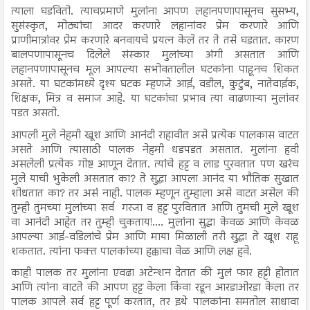
त्याला घडवितो. त्याचप्रमाणे मुलांना आपण लहानपणापासूनच सुसभ्य,
सुसंस्कृत, मोठ्यांचा आदर करणारे लहानांवर प्रेम करणारे आणि
प्राणीमात्रांवर प्रेम करणारे बनवायचे प्रयत्न केले तर ते तसे घडतात. कारण
बालपणापासूनच दिलेले संस्कार मुलांच्या अंगी असतात आणि
लहानपणापासूनच मूल आपल्या सभोवतालील घटकांना पाहूनच शिकत
असते. या घटकांमध्ये दृश्य घटक म्हणजे आई, वडील, कुटुंब, नातेवाईक,
शिक्षक, मित्र व समाज आहे. या घटकांचा प्रभाव त्या वाढणाऱ्या मुलांवर
पडत असतो.
आपली मुले नेहमी खूश आणि आनंदी राहावीत असे प्रत्येक पालकास वाटत
असते आणि त्यासाठी पालक नेहमी धडपडत असतात. मुलांना हवी
असलेली प्रत्येक गोष्ट आणून देतात. त्यांचे हट्ट व लाड पुरवतात पण खरंच
मुले याची भुकेली असतात का? ते सुद्धा आपला आनंद या भौतिक सुखात
शोधतात का? तर असं नाही. पालक म्हणून तुम्हाला असे वाटत असेल की
तुम्ही तुमच्या मुलांच्या सर्व गरजा व हट्ट पुरवितात आणि तुमची मुले खूश
वा आनंदी आहेत तर तुम्ही चुकताय!.... मुलांना सुद्धा केवळ आणि केवळ
आपल्या आई-वडिलांचे प्रेम आणि माया मिळाली तरी सुद्धा ते खूश राहू
शकतात. त्यांना फक्त पालकांच्या हक्काचा वेळ आणि लक्ष हवे.
काही पालक तर मुलांना एवढा अटेन्शन देतात की मुलं फार हट्टी होतात
आणि त्यांना वाटते की आपण हट्ट केला किंवा रडून आरडाओरडा केला तर
पालक आपले सर्व हट्ट पूर्ण करतात, तर इथे पालकांना समतोल साधावा