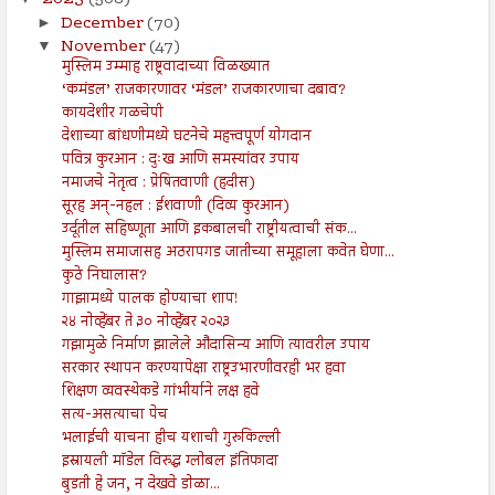
2023
(508)
December
(70)
►
November
(47)
▼
मुस्लिम उम्माह राष्ट्रवादाच्या विळख्यात
‘कमंडल’ राजकारणावर ‘मंडल’ राजकारणाचा दबाव?
कायदेशीर गळचेपी
देशाच्या बांधणीमध्ये घटनेचे महत्त्वपूर्ण योगदान
पवित्र कुरआन : दुःख आणि समस्यांवर उपाय
नमाजचे नेतृत्व : प्रेषितवाणी (हदीस)
सूरह अन्-नहल : ईशवाणी (दिव्य कुरआन)
उर्दूतील सहिष्णूता आणि इकबालची राष्ट्रीयत्वाची संक...
मुस्लिम समाजासह अठरापगड जातीच्या समूहाला कवेत घेणा...
कुठे निघालास?
गाझामध्ये पालक होण्याचा शाप!
२४ नोव्हेंबर ते ३० नोव्हेंबर २०२३
गझामुळे निर्माण झालेले औदासिन्य आणि त्यावरील उपाय
सरकार स्थापन करण्यापेक्षा राष्ट्रउभारणीवरही भर हवा
शिक्षण व्यवस्थेकडे गांभीर्याने लक्ष हवे
सत्य-असत्याचा पेच
भलाईची याचना हीच यशाची गुरुकिल्ली
इस्रायली मॉडेल विरुद्ध ग्लोबल इंतिफादा
बुडती हे जन, न देखवे डोळा...