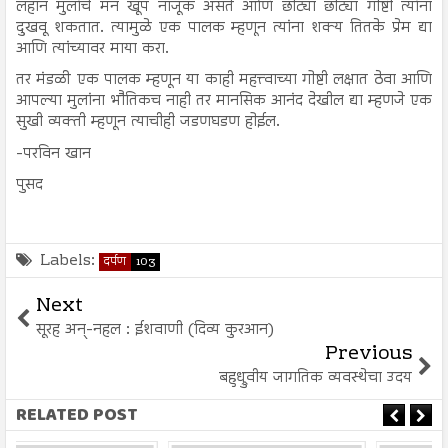
लहान मुलांचे मन खूप नाजूक असते आणि छोट्या छोट्या गोष्टी त्यांना
दुखवू शकतात. त्यामुळे एक पालक म्हणून त्यांना शक्य तितके प्रेम द्या
आणि त्यांच्यावर माया करा.
तर मंडळी एक पालक म्हणून या काही महत्त्वाच्या गोष्टी लक्षात ठेवा आणि
आपल्या मुलांना भौतिकच नाही तर मानसिक आनंद देखील द्या म्हणजे एक
सुखी व्यक्ती म्हणून त्याचीही जडणघडण होईल.
-परविन खान
पुसद
Labels:
दर्पण
103
Next
सूरह अन्-नहल : ईशवाणी (दिव्य कुरआन)
Previous
बहुध्रुवीय जागतिक व्यवस्थेचा उदय
RELATED POST