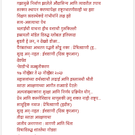
गझामुळे निर्माण झालेले औदासिन्य आणि त्यावरील उपाय
सरकार स्थापन करण्यापेक्षा राष्ट्रउभारणीवरही भर हवा
शिक्षण व्यवस्थेकडे गांभीर्याने लक्ष हवे
सत्य-असत्याचा पेच
भलाईची याचना हीच यशाची गुरुकिल्ली
इस्रायली मॉडेल विरुद्ध ग्लोबल इंतिफादा
बुडती हे जन, न देखवे डोळा...
पैगंबरांच्या आचरण पद्धती सोडू नका : प्रेषितवाणी (ह...
सूरह अन्-नहल : ईशवाणी (दिव्य कुरआन)
देवघेव
‘रेवडी’चे मजबुतीकरण
१७ नोव्हेंबर ते २३ नोव्हेंबर २०२३
महासत्तांच्या वर्चस्वाची लढाई आणि इस्लामची भीती
मराठा आरक्षणाच्या आगीत राजवाडे पेटले!
अल्पसंख्याकांना सुरक्षा आणि निर्णय प्रक्रियेत योग्...
प्रेम आणि करुणेशिवाय माणुसकी जगू शकत नाहीःराष्ट्रप...
सामूहिक नमाज : प्रेषितवाणी (हदीस)
सूरह अन्-नहल : ईशवाणी (दिव्य कुरआन)
तीढा मराठा आरक्षणाचा
जातीय जनगणना : मागणी आणि चिंता
विषाविरुद्ध शांततेचा गोडवा