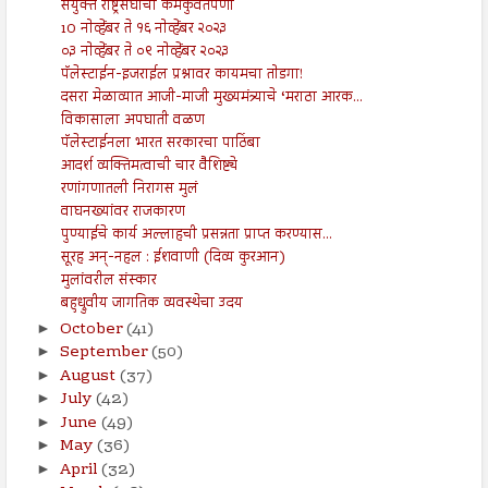
संयुक्त राष्ट्रसंघाचा कमकुवतपणा
10 नोव्हेंबर ते १६ नोव्हेंबर २०२३
०३ नोव्हेंबर ते ०९ नोव्हेंबर २०२३
पॅलेस्टाईन-इजराईल प्रश्नावर कायमचा तोडगा!
दसरा मेळाव्यात आजी-माजी मुख्यमंत्र्याचे ‘मराठा आरक...
विकासाला अपघाती वळण
पॅलेस्टाईनला भारत सरकारचा पाठिंबा
आदर्श व्यक्तिमत्वाची चार वैशिष्ट्ये
रणांगणातली निरागस मुलं
वाघनख्यांवर राजकारण
पुण्याईचे कार्य अल्लाहची प्रसन्नता प्राप्त करण्यास...
सूरह अन्-नहल : ईशवाणी (दिव्य कुरआन)
मुलांवरील संस्कार
बहुध्रुवीय जागतिक व्यवस्थेचा उदय
October
(41)
►
September
(50)
►
August
(37)
►
July
(42)
►
June
(49)
►
May
(36)
►
April
(32)
►