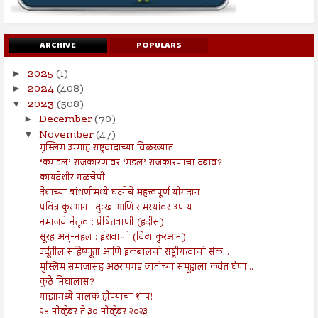
ARCHIVE
POPULARS
2025
(1)
►
2024
(408)
►
2023
(508)
▼
December
(70)
►
November
(47)
▼
मुस्लिम उम्माह राष्ट्रवादाच्या विळख्यात
‘कमंडल’ राजकारणावर ‘मंडल’ राजकारणाचा दबाव?
कायदेशीर गळचेपी
देशाच्या बांधणीमध्ये घटनेचे महत्त्वपूर्ण योगदान
पवित्र कुरआन : दुःख आणि समस्यांवर उपाय
नमाजचे नेतृत्व : प्रेषितवाणी (हदीस)
सूरह अन्-नहल : ईशवाणी (दिव्य कुरआन)
उर्दूतील सहिष्णूता आणि इकबालची राष्ट्रीयत्वाची संक...
मुस्लिम समाजासह अठरापगड जातीच्या समूहाला कवेत घेणा...
कुठे निघालास?
गाझामध्ये पालक होण्याचा शाप!
२४ नोव्हेंबर ते ३० नोव्हेंबर २०२३