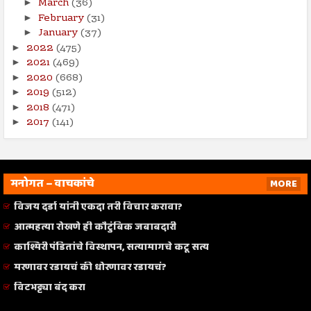
March
(36)
►
February
(31)
►
January
(37)
►
2022
(475)
►
2021
(469)
►
2020
(668)
►
2019
(512)
►
2018
(471)
►
2017
(141)
►
मनोगत – वाचकांचे
MORE
विजय दर्डा यांनी एकदा तरी विचार करावा?
आत्महत्या रोखणे ही कौटुंबिक जबाबदारी
काश्मिरी पंडितांचे विस्थापन, सत्यामागचे कटू सत्य
मरणावर रडायचं की धोरणावर रडायचं?
विटभट्ट्या बंद करा