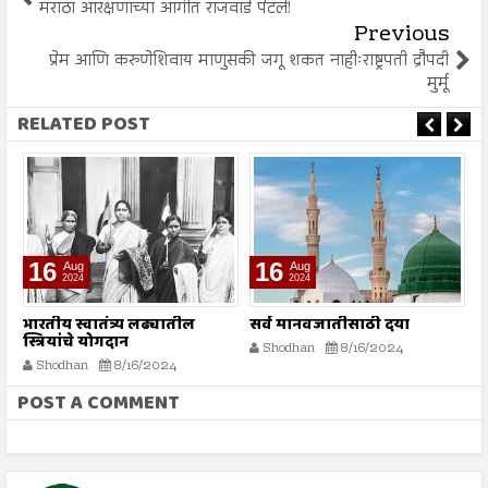
मराठा आरक्षणाच्या आगीत राजवाडे पेटले!
Previous
प्रेम आणि करुणेशिवाय माणुसकी जगू शकत नाहीःराष्ट्रपती द्रौपदी
मुर्मू
RELATED POST
16
16
Aug
Aug
2024
2024
भारतीय स्वातंत्र्य लढ्यातील
सर्व मानवजातीसाठी दया
र
स्त्रियांचे योगदान
न
Shodhan
8/16/2024
ग
Shodhan
8/16/2024
बट
POST A COMMENT