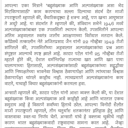
आपल्या एका मित्राने ’बहुसंख्याक आणि अल्पसंख्याक असा भेद
मिटविण्यासाठी’ काम करण्याचा सल्ला दिल्याचा संदर्भ देत माजी
उपराष्ट्रपती म्हणाले की, वैचारिकदृष्ट्या हे शक्य आहे, पण खऱ्या आयुष्यात
ते अधुरे आहे. या संदर्भात ते म्हणाले की, संविधान सभेने 1946 मध्ये
अल्पसंख्याकांबाबत एक उपसमिती स्थापन केली. उपसमितीने आपल्या
अंतिम अहवालात स्वतंत्र जातीय आरक्षणाच्या विरोधात मतदान केले.
काँग्रेसचे तत्कालीन नेते अजितप्रसाद जैन यांनी 22 नोव्हेंबर 1949 रोजी
सांगितले की, उपसमितीच्या अहवालात अल्पसंख्याकांचा प्रश्न आता
संपुष्टात आल्याचे स्पष्ट झाले आहे. सरदार पटेल यांनी 25 नोव्हेंबर रोजी
म्हटले होते की, देशात धर्मनिरपेक्ष राज्याचा खरा आणि खरा पाया
घालण्याच्या हितासाठी, अल्पसंख्याकांसाठी बहुसंख्याकांच्या सद्बुद्धीवर
आणि निष्पक्षतेच्या भावनेवर विश्वास ठेवण्यापेक्षा आणि त्यांच्यावर विश्वास
ठेवण्यापेक्षा चांगले काहीच नाही. त्याचप्रमाणे अल्पसंख्याकांना काय
वाटते, याचाही विचार बहुसंख्याकांनी करायला हवा.
अन्सारी म्हणाले की, सरदार पटेल यांनी आशा व्यक्त केली की, या देशात
बहुसंख्याक किंवा अल्पसंख्याक असे काहीही आहे आणि भारतात एकच
समुदाय आहे हे विसरणे सर्वांच्या हिताचे ठरेल. आपल्या विनोदी शैलीत
माजी उपराष्ट्रपती म्हणाले, तीन चतुर्थांश शतकानंतर इतिहास हेतू आणि
वास्तवावर स्वतःचा निर्णय घेतो. अन्सारी यांचे हे वक्तव्य चुकीचे नाही
कारण भारत बहुसंख्याकवादी राष्ट्रवादाचा सामना करत आहे. जेव्हा