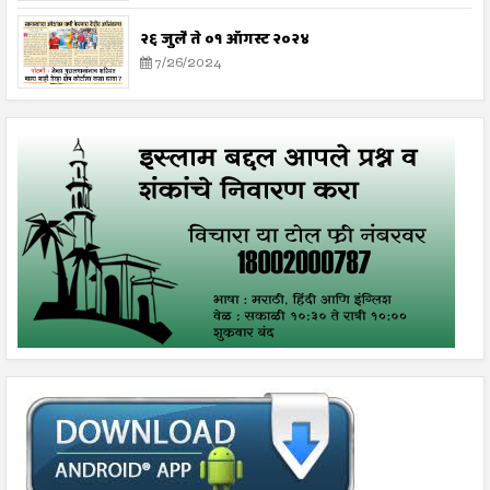
२६ जुलै ते ०१ ऑगस्ट २०२४
7/26/2024