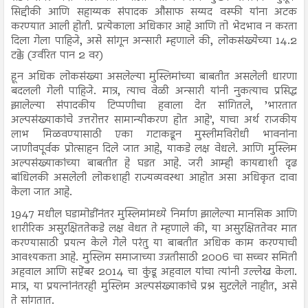
सिद्दीकी आणि सहाय्यक संपादक औसाफ सय्यद वस्फी यांना अटक
करण्यात आली होती. प्रत्येकाला अधिकार आहे आणि तो भेदभाव न करता
दिला गेला पाहिजे, असे सांगून अन्सारी म्हणाले की, लोकसंख्येच्या 14.2
टक्के (उर्वरित पान 2 वर)
हून अधिक लोकसंख्या असलेल्या मुस्लिमांच्या बाबतीत असलेली धारणा
बदलली गेली पाहिजे. मात्र, त्याच वेळी अन्सारी यांनी नुकत्याच प्रसिद्ध
झालेल्या संपादकीय टिप्पणीचा हवाला देत सांगितले, ’भारतात
अल्पसंख्याकांचे उत्तरोत्तर सामान्यीकरण होत आहे’, याचा अर्थ राजकीय
लाभ मिळवण्यासाठी एका गटाकडून मुस्लीमविरोधी भावनांना
जाणीवपूर्वक प्रोत्साहन दिले जात आहे, याकडे लक्ष वेधले. आणि मुस्लिम
अल्पसंख्याकांच्या बाबतीत हे घडत आहे. जरी आम्ही कायद्याशी दृढ
बांधिलकी असलेली लोकशाही राज्यव्यवस्था आहोत असा अधिकृत दावा
केला जात आहे.
1947 मधील घडामोडींनंतर मुस्लिमांमध्ये निर्माण झालेल्या मानसिक आणि
शारीरिक असुरक्षिततेकडे लक्ष वेधत ते म्हणाले की, या असुरक्षिततेवर मात
करण्यासाठी प्रयत्न केले गेले परंतु या बाबतीत अधिक काम करण्याची
आवश्यकता आहे. मुस्लिम समाजाच्या उन्नतीसाठी 2006 चा सच्चर समिती
अहवाल आणि सप्टेंबर 2014 चा कुंडू अहवाल यांचा त्यांनी उल्लेख केला.
मात्र, या प्रयत्नांनंतरही मुस्लिम अल्पसंख्याकांचे प्रश्न सुटलेले नाहीत, असे
ते सांगतात.