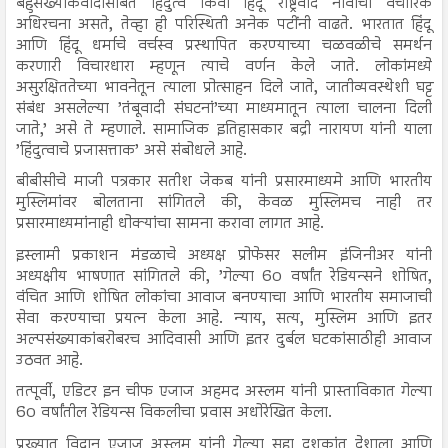
बहुसंख्याकवादासोबत हिंदुत्व किंवा हिंदू राष्ट्रवाद नावाची वैचारिक
अधिरचना असते, तेव्हा ही परिस्थिती अनेक पटींनी वाढते. भारतात हिंदू
आणि हिंदू धर्माचे वर्चस्व प्रस्थापित करण्याच्या चळवळीचे समर्थन
करणारी विचारधारा म्हणून त्याचे वर्णन केले जाते. लोकांमध्ये
असुरक्षिततेच्या भावनेतून त्याला प्रोत्साहन दिले जाते, जातीव्यवस्थेशी घट्ट
संबंध असलेल्या ’तंबूवादी संघटनां’च्या माध्यमातून त्याला चालना दिली
जाते,’ असे ते म्हणाले. सामाजिक इतिहासकार बद्री नारायण यांनी याला
’हिंदुत्वाचे प्रजासत्ताक’ असे संबोधले आहे.
बीबीसीचे माजी पत्रकार सतीश जेकब यांनी प्रसारमाध्यमे आणि भारतीय
मुस्लिमांवर बोलताना सांगितले की, केवळ मुस्लिमच नाही तर
प्रसारमाध्यमांनाही धोक्यांचा सामना करावा लागत आहे.
इस्लामी प्रकाशन मंडळाचे अध्यक्ष प्रोफेसर सलीम इंजिनीअर यांनी
अध्यक्षीय भाषणात सांगितले की, ’गेल्या 60 वर्षांत रेडियन्सने शोषित,
वंचित आणि शोषित लोकांचा आवाज बनण्याचा आणि भारतीय समाजाची
सेवा करण्याचा प्रयत्न केला आहे. न्याय, सत्य, मुस्लिम आणि इतर
अल्पसंख्याकांबरोबरच आदिवासी आणि इतर दुर्बल घटकांसाठीही आवाज
उठवत आहे.
तत्पूर्वी, एडिटर इन चीफ एजाज अहमद अस्लम यांनी प्रास्ताविकात गेल्या
60 वर्षांतील रेडियन्स विकलीचा प्रवास अधोरेखित केला.
प्रख्यात विद्वान एजाज अस्लम यांनी गेल्या सहा दशकांत देशाला आणि