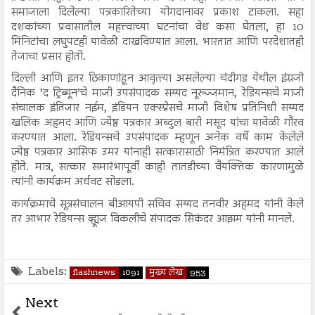
समाजाला दिलेल्या पत्रकारितेच्या योगदानावर प्रकाश टाकला. सहा
दशकांच्या प्रवासातील महत्त्वाच्या घटनांचा वेध कसा घेतला, हा 10
मिनिटांचा लघुपटही यावेळी दाखविण्यात आला. भारतात आणि परदेशातही
तेजाचा प्रसार होतो.
दिल्ली आणि इतर ठिकाणांहून आवृत्त्या असलेल्या चंदीगड येथील इंग्रजी
दैनिक ’द ट्रिब्यून’चे माजी उपसंपादक सय्यद नूरुज्जमान, रेडियन्सचे माजी
संचालक इंतिजार नईम, इंडियन एक्स्प्रेसचे माजी विशेष प्रतिनिधी सय्यद
खलिक अहमद आणि ज्येष्ठ पत्रकार अब्दुल बारी मसूद यांचा यावेळी गौरव
करण्यात आला. रेडियन्सचे उपसंपादक म्हणून अनेक वर्षे काम केलेले
ज्येष्ठ पत्रकार आसिफ उमर यांनाही सत्कारासाठी निमंत्रित करण्यात आले
होते. मात्र, सत्कार समारंभापूर्वी काही तातडीच्या वैयक्तिक कारणामुळे
त्यांनी कार्यक्रम अर्धवट सोडला.
कार्यक्रमाचे सूत्रसंचालन बीआयपी सचिव सय्यद तनवीर अहमद यांनी केले
तर आभार रेडियन्स व्ह्यूज विकलीचे संपादक सिकंदर आझम यांनी मानले.
Labels:
flashnews
1091
मुख्य लेख
953
Next