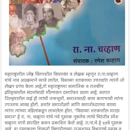
महाराष्ट्रातील ज्येष्ठ चिंतनशील विचारवंत व लेखक म्हणून रा.ना.चव्हाण
यांचे नाव अग्रक्रमाने घ्यावे लागेल. विसाव्या‌ शतकाच्या उत्तरार्धात त्यांनी जो
लेखन प्रपंच केला आहे,तो महाराष्ट्राच्या सामाजिक व राजकीय
इतिहासातील संदर्भासाठी मौल्यवान दस्तऐवज ठरला आहे. सातारा
जिल्हयातील वाई ही त्यांची जन्मभूमी. समाजासाठी काम करण्याची त्यांना
उपजतच आवड होती. अर्थात समाजोन्नती आणि समाजोध्दाराचा वारसा
त्यांना त्यांच्या वडिलांकडून लाभलेला होता. "विसाव्या शतकातील मराठा
समाज’ हे रा. ना. चव्हाण यांचे नवे पुस्तक नुकतेच त्यांचे चिरंजीव रमेश
चव्हाण यांनी संपादित करून प्रकाशित केले आहे. रा.नां.चे हे ४५वे पुस्तक
आहे. या पुस्तकाला शिवाजी विद्यापीठाच्या राज्यशास्त्र विभागाचे प्रमुख व