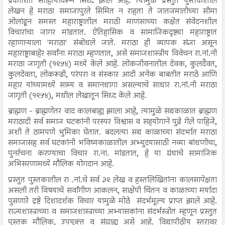
प्रकाशित साहित्यावरून सिध्द झाले आहे. त्यामुळे प्रस्तुत पुस्तकातील
लेखन हे मराठा समाजापुरते सिमित न राहता ते जातजमातीच्या सीमा
ओलांडून समस्त महाराष्ट्रातील मराठी माणसाच्या कक्षेत संवेदनशील
विचारांचा जागर मांडतात. ऐतिहासिक व सामाजिकदृष्ट्या महाराष्ट्रात
रहाणाऱ्याला 'मराठा' संबोधले जाते. मराठा ही व्यापक संज्ञा असून
महाराष्ट्राबाहेर सर्वांना मराठा म्हणतात, असे समाजशास्त्रीय विवेचन रा.नां.नी
मराठा जागृती (१९५४) मध्ये केले आहे. लोकजीवनातील देवक, कुलदैवत,
कुलदेवता, लोकरूढी, परंपरा व संस्कार आदी अनेक बाबतीत मराठे आणि
महार यांच्यामध्ये साम्य व समानधागा असल्याचे साधार रा.नां.नी मराठा
जागृती (१९५४), मधील लेखातून सिध्द केले आहे.
ब्राह्मण - ब्राह्मणेतर वाद कालबाह्य झाला आहे, त्यामुळे सद्यकाळात ब्राह्मण
मराठादी सर्व समाज घटकांनी परस्पर विश्वास व सहयोगाने पुढे गेले पाहिजे,
अशी ते ठामपणे भुमिका घेतात. बदलत्या सद्य काळाच्या संदर्भात मराठा
समाजासह सर्व घटकांनी भविष्यकाळातील अभ्युदयासाठी नव्या बांधणीचा,
पुनर्रचना करण्याचा विचार रा.ना. मांडतात, हे या ग्रंथाचे सामाजिक
अभिसरणामध्ये मौलिक योगदान आहे.
प्रस्तुत पुस्तकातील रा .नां.चे सर्व ३९ लेख व हस्तलिखितांना कालसापेक्षता
असली तरी विषयाचे सर्वांगीण आकलन, साक्षेपी चिंतन व काळाच्या मर्यादा
पुसणारे द्रष्टे दिशादर्शक विचार यामुळे मोठे संदर्भमूल्य प्राप्त झाले आहे.
राज्यशास्त्राच्या व समाजशास्त्राच्या अभ्यासकांना संदर्भस्त्रोत म्हणून प्रस्तुत
पुस्तक मौलिक, उपयुक्त व संग्राह्य असे आहे. विद्यापीठीय स्तरावर