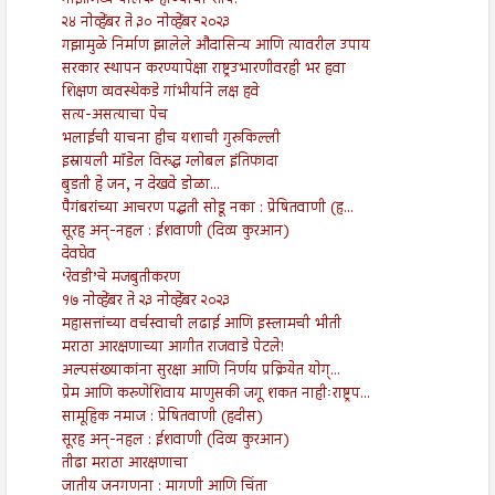
गाझामध्ये पालक होण्याचा शाप!
२४ नोव्हेंबर ते ३० नोव्हेंबर २०२३
गझामुळे निर्माण झालेले औदासिन्य आणि त्यावरील उपाय
सरकार स्थापन करण्यापेक्षा राष्ट्रउभारणीवरही भर हवा
शिक्षण व्यवस्थेकडे गांभीर्याने लक्ष हवे
सत्य-असत्याचा पेच
भलाईची याचना हीच यशाची गुरुकिल्ली
इस्रायली मॉडेल विरुद्ध ग्लोबल इंतिफादा
बुडती हे जन, न देखवे डोळा...
पैगंबरांच्या आचरण पद्धती सोडू नका : प्रेषितवाणी (ह...
सूरह अन्-नहल : ईशवाणी (दिव्य कुरआन)
देवघेव
‘रेवडी’चे मजबुतीकरण
१७ नोव्हेंबर ते २३ नोव्हेंबर २०२३
महासत्तांच्या वर्चस्वाची लढाई आणि इस्लामची भीती
मराठा आरक्षणाच्या आगीत राजवाडे पेटले!
अल्पसंख्याकांना सुरक्षा आणि निर्णय प्रक्रियेत योग्...
प्रेम आणि करुणेशिवाय माणुसकी जगू शकत नाहीःराष्ट्रप...
सामूहिक नमाज : प्रेषितवाणी (हदीस)
सूरह अन्-नहल : ईशवाणी (दिव्य कुरआन)
तीढा मराठा आरक्षणाचा
जातीय जनगणना : मागणी आणि चिंता