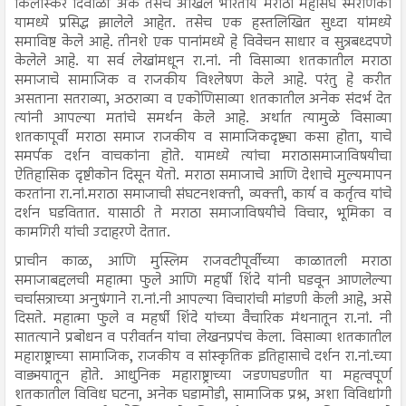
किर्लोस्कर दिवाळी अंक तसेच अखिल भारतीय मराठा महासंघ स्मरणिका
यामध्ये प्रसिद्ध झालेले आहेत. तसेच एक हस्तलिखित सुध्दा यांमध्ये
समाविष्ट केले आहे. तीनशे एक पानांमध्ये हे विवेचन साधार व सुत्रबध्दपणे
केलेले आहे. या सर्व लेखांमधून रा.नां. नी विसाव्या शतकातील मराठा
समाजाचे सामाजिक व राजकीय विश्लेषण केले आहे. परंतु हे करीत
असताना सतराव्या, अठराव्या व एकोणिसाव्या शतकातील अनेक संदर्भ देत
त्यांनी आपल्या मतांचे समर्थन केले आहे. अर्थात त्यामुळे विसाव्या
शतकापूर्वी मराठा समाज राजकीय व सामाजिकदृष्ट्या कसा होता, याचे
समर्पक दर्शन वाचकांना होते. यामध्ये त्यांचा मराठासमाजाविषयीचा
ऐतिहासिक दृष्टीकोन दिसून येतो. मराठा समाजाचे आणि देशाचे मुल्यमापन
करतांना रा.नां.मराठा समाजाची संघटनशक्ती, व्यक्ती, कार्य व कर्तृत्व यांचे
दर्शन घडवितात. यासाठी ते मराठा समाजाविषयीचे विचार, भूमिका व
कामगिरी यांची उदाहरणे देतात.
प्राचीन काळ, आणि मुस्लिम राजवटीपूर्वीच्या काळातली मराठा
समाजाबद्दलची महात्मा फुले आणि महर्षी शिंदे यांनी घडवून आणलेल्या
चर्चासत्राच्या अनुषंगाने रा.नां.नी आपल्या विचारांची मांडणी केली आहे, असे
दिसते. महात्मा फुले व महर्षी शिंदे यांच्या वैचारिक मंथनातून रा.नां. नी‌
सातत्याने प्रबोधन व परीवर्तन यांचा लेखनप्रपंच केला. विसाव्या शतकातील
महाराष्ट्राच्या सामाजिक, राजकीय व सांस्कृतिक इतिहासाचे दर्शन रा.नां.च्या
वाड्मयातून होते. आधुनिक महाराष्ट्राच्या जडणघडणीत या महत्वपूर्ण
शतकातील विविध घटना, अनेक घडामोडी, सामाजिक प्रश्न, अशा विविधांगी