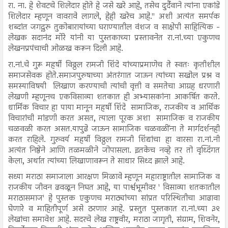
रा. ना. हे शेवटचे शिलेदार होते हे जसे खरे आहे, तसेच दुर्दैवाने त्यांना एकांडे
शिलेदार म्हणून वावरावे लागले, हेही खरेच आहे." अशी अत्यंत समर्पक
शब्दांत जगद्गुरु तुकोबारायांच्या घराण्यातील वंशज व साक्षेपी साहित्यिक -
लेखक सदानंद मोरे यांनी या पुस्तकाच्या प्रस्तावनेत रा.नां.च्या एकुणच
लेखनप्रपंचाची ओळख करून दिली आहे.
रा.नां.चे गुरू महर्षी विठ्ठल रामजी शिंदे यांच्याप्रमाणेच ते स्वतः कृतीशील
समाजसेवक होते.समाजपुरुषाच्या अंतरंगात जाऊन त्यांच्या सखोल प्रश्न व
समस्याविषयी लिखाण करण्याची त्यांची वृत्ती व समतेचा आग्रह धरणारी
लेखणी म्हणूनच एकविसाव्या शतकात ही अभ्यासकांना आकर्षित करते.
धार्मिक विचार हा पाया मानून महर्षी शिंदे सामाजिक, राजकीय व आर्थिक
विचारांची मांडणी करत असत, त्याला पूरक अशा सामाजिक व राजकीय
चळवळी करत असत.यापुढे जाऊन सामाजिक चळवळींना ते मार्गदर्शनही
करत राहिले. गुरुवर्य महर्षी विठ्ठल रामजी शिंद्यांचा हा वारसा रा.नां.नी
अत्यंत निष्ठेने आणि तळमळीने जोपासला. इतकेच नव्हे तर तो वृध्दिंगत
केला, अर्थात त्यांच्या लिखाणावरून ते साधार सिध्द झाले आहे.
सध्या मराठा समाजाला आरक्षण मिळावे म्हणून महाराष्ट्रातील सामाजिक व
राजकीय जीवन ढवळून निघत आहे, या पार्श्वभूमीवर ' विसाव्या शतकातील
मराठासमाज' हे पुस्तक एकुणच मराठ्यांच्या सांप्रत परिस्थितीचा आढावा
घेणारे व माहितीपूर्ण असे ठरणार आहे. प्रस्तुत पुस्तकात रा.नां.च्या ३९
लेखांचा समावेश आहे. सदरचे लेख राष्ट्रवीर, मराठा जागृती, संग्राम, शिवनेर,