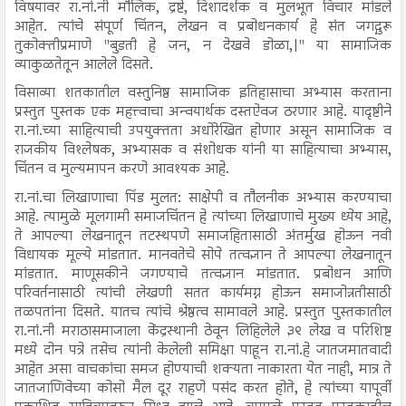
विषयावर रा.नां.नी मौलिक, द्रष्टे, दिशादर्शक व मुलभूत विचार मांडले
आहेत. त्यांचे संपूर्ण चिंतन, लेखन व प्रबोधनकार्य हे संत जगद्गुरू
तुकोक्तीप्रमाणे "बुडती हे जन, न देखवे डोळा,|" या सामाजिक
व्याकुळतेतून आलेले दिसते.
विसाव्या शतकातील वस्तुनिष्ठ सामाजिक इतिहासाचा अभ्यास करताना
प्रस्तुत पुस्तक एक महत्त्वाचा अन्वयार्थक दस्तऐवज ठरणार आहे. यादृष्टीने
रा.नां.च्या साहित्याची उपयुक्तता अधोरेखित होणार असून सामाजिक व
राजकीय विश्लेषक, अभ्यासक व संशोधक यांनी या साहित्याचा अभ्यास,
चिंतन व मुल्यमापन करणे आवश्यक आहे.
रा.नां.चा लिखाणाचा पिंड मुलत: साक्षेपी व तौलनीक अभ्यास करण्याचा
आहे. त्यामुळे मूलगामी समाजचिंतन हे त्यांच्या लिखाणाचे मुख्य ध्येय आहे,
ते आपल्या लेखनातून तटस्थपणे समाजहितासाठी अंतर्मुख होऊन नवी
विधायक मूल्ये मांडतात. मानवतेचे सोपे तत्वज्ञान ते आपल्या लेखनातून
मांडतात. माणूसकीने जगण्याचे तत्वज्ञान मांडतात. प्रबोधन आणि
परिवर्तनासाठी त्यांची लेखणी सतत कार्यमग्न होऊन समाजोन्नतीसाठी
तळपतांना दिसते. यातच त्यांचे श्रेष्ठत्व सामावले आहे. प्रस्तुत पुस्तकातील
रा.नां.नी मराठासमाजाला केंद्रस्थानी ठेवून लिहिलेले ३९ लेख व परिशिष्ट
मध्ये दोन पत्रे तसेच त्यांनी केलेली समिक्षा पाहून रा.नां.हे जातजमातवादी
आहेत असा वाचकांचा समज होण्याची शक्यता नाकारता येत नाही, मात्र ते
जातजाणिवेच्या कोसो मैल दूर राहणे पसंद करत होते, हे त्यांच्या यापूर्वी