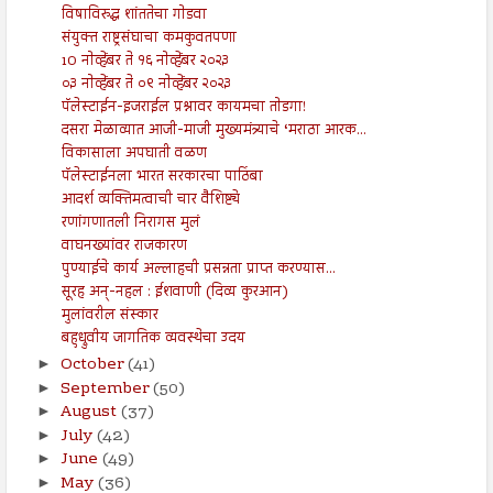
विषाविरुद्ध शांततेचा गोडवा
संयुक्त राष्ट्रसंघाचा कमकुवतपणा
10 नोव्हेंबर ते १६ नोव्हेंबर २०२३
०३ नोव्हेंबर ते ०९ नोव्हेंबर २०२३
पॅलेस्टाईन-इजराईल प्रश्नावर कायमचा तोडगा!
दसरा मेळाव्यात आजी-माजी मुख्यमंत्र्याचे ‘मराठा आरक...
विकासाला अपघाती वळण
पॅलेस्टाईनला भारत सरकारचा पाठिंबा
आदर्श व्यक्तिमत्वाची चार वैशिष्ट्ये
रणांगणातली निरागस मुलं
वाघनख्यांवर राजकारण
पुण्याईचे कार्य अल्लाहची प्रसन्नता प्राप्त करण्यास...
सूरह अन्-नहल : ईशवाणी (दिव्य कुरआन)
मुलांवरील संस्कार
बहुध्रुवीय जागतिक व्यवस्थेचा उदय
October
(41)
►
September
(50)
►
August
(37)
►
July
(42)
►
June
(49)
►
May
(36)
►