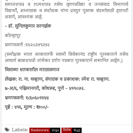
समाजशास्त्र व राज्यशास्त्र तसेच वृत्तपत्रविद्या व जनसंवाद विभागाचे
विद्यार्थी, अभ्यासक व संशोधक यांना प्रस्तुत पुस्तक संदर्भासाठी हाताशी
असणे, आवश्यक आहे.
- डॉ. सुनिलकुमार सरनाईक
कोल्हापूर
भ्रमणध्वनी :९४२०३५१३५२
(समीक्षक भारत सरकारतर्फे स्वामी विवेकानंद राष्ट्रीय पुरस्काराने तसेच
आचार्य बाळशास्त्री जांभेकर दर्पण पत्रकार पुरस्काराने सन्मानित आहेत.)
विसाव्या शतकातील मराठासमाज
लेखक: रा. ना. चव्हाण, संपादक व प्रकाशक: रमेश रा. चव्हाण.
७-अ/६, पश्चिमानगरी, कोथरूड, पुणे - ४११०५२.
भ्रमणध्वनी: ९८६०६०१९४४
पृष्ठे : ४१६, मूल्य : ₹ ५००/-
Labels:
flashnews
1091
विशेष
845