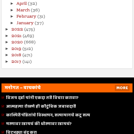
April
(32)
►
March
(36)
►
February
(31)
►
January
(37)
►
2022
(475)
►
2021
(469)
►
2020
(668)
►
2019
(512)
►
2018
(471)
►
2017
(141)
►
मनोगत – वाचकांचे
MORE
विजय दर्डा यांनी एकदा तरी विचार करावा?
आत्महत्या रोखणे ही कौटुंबिक जबाबदारी
काश्मिरी पंडितांचे विस्थापन, सत्यामागचे कटू सत्य
मरणावर रडायचं की धोरणावर रडायचं?
विटभट्ट्या बंद करा