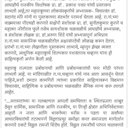
आघाडीचे राजकीय विश्लेषक प्रा. डॉ . प्रकाश पवार यांची प्रस्तावना
लाभली आहे,तर महाराष्ट्राच्या लोकसंस्कृतीचे अभ्यासक- विचारवंत डॉ.
सदानंद मोरे यांनी या पुस्तकाच्या संदर्भात परामर्श घेतला आहे. रा.नां.च्या
वाड्मयावर पीएचडी करणारे साक्षेपी संशोधक प्रा. डॉ. सुनीलकुमार कुरणे व
महात्मा जोतीराव फुले तसेच सत्यशोधक चळवळीचे आघाडीचे अभ्यासक,
व संशोधक लेखक प्रा. डॉ.अरुण शिंदे यांचें अभ्यासपूर्ण अभिप्राय
रा.नां.च्या सामाजिक चळवळीतील अक्षरसंपदेची ओळख करून देतात.
प्रारंभी रा.नां.च्या लेखणीला पुस्तकरुप लाभावे, म्हणून ईच्छा व्यक्त
करणारे, आधुनिक महाराष्ट्राचे शिल्पकार यशवंतराव चव्हाण यांना ही
साहित्यकृती अर्पण केली आहे.
महाराष्ट्र राज्याला प्रबोधनाची आणि प्रबोधनकारांची फार मोठी परंपरा
लाभली आहे. या मांदियाळीत रा.ना.चव्हाण यांचे नाव आता आवर्जून घेतलं
पाहिजे,अशी दमदार कामगिरी त्यांच्या प्रकाशित साहित्यावरून विद्यमान
विचारवंत, साहित्यिक व प्रबोधनाच्या चळवळीत सैनिक मान्य करु लागले
आहेत.
"....मतामतांच्या या गलबल्यात आपली समचित्तता व स्थितप्रज्ञता शाबूत
ठेवून धार्मिक, सामाजिक आणि राजकीय, या तिन्ही क्षेत्रांत अभिनिवेशाच्या
आहारी न जाता आणि भावनेच्या भरीस न पडता या सर्वांच्या
आचारविचारांची तटस्थपणे विद्वत्ताप्रचुर समीक्षा करत समाजाला मार्गदर्शन
करणारे एकटे विठ्ठल रामजी शिंदेच होते. विठ्ठल रामजींची परंपरा चालवणारे