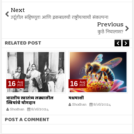
Next
उर्दूतील सहिष्णूता आणि इकबालची राष्ट्रीयत्वाची संकल्पना
Previous
कुठे निघालास?
RELATED POST
16
16
Aug
Aug
2024
2024
भारतीय स्वातंत्र्य लढ्यातील
मधमाशी
र
स्त्रियांचे योगदान
न
Shodhan
8/16/2024
ग
Shodhan
8/16/2024
बट
POST A COMMENT