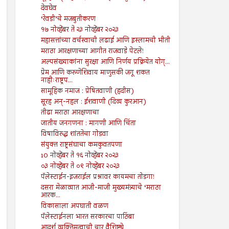
देवघेव
‘रेवडी’चे मजबुतीकरण
१७ नोव्हेंबर ते २३ नोव्हेंबर २०२३
महासत्तांच्या वर्चस्वाची लढाई आणि इस्लामची भीती
मराठा आरक्षणाच्या आगीत राजवाडे पेटले!
अल्पसंख्याकांना सुरक्षा आणि निर्णय प्रक्रियेत योग्...
प्रेम आणि करुणेशिवाय माणुसकी जगू शकत
नाहीःराष्ट्रप...
सामूहिक नमाज : प्रेषितवाणी (हदीस)
सूरह अन्-नहल : ईशवाणी (दिव्य कुरआन)
तीढा मराठा आरक्षणाचा
जातीय जनगणना : मागणी आणि चिंता
विषाविरुद्ध शांततेचा गोडवा
संयुक्त राष्ट्रसंघाचा कमकुवतपणा
10 नोव्हेंबर ते १६ नोव्हेंबर २०२३
०३ नोव्हेंबर ते ०९ नोव्हेंबर २०२३
पॅलेस्टाईन-इजराईल प्रश्नावर कायमचा तोडगा!
दसरा मेळाव्यात आजी-माजी मुख्यमंत्र्याचे ‘मराठा
आरक...
विकासाला अपघाती वळण
पॅलेस्टाईनला भारत सरकारचा पाठिंबा
आदर्श व्यक्तिमत्वाची चार वैशिष्ट्ये