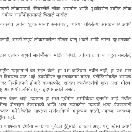
रायली लोकांसारखे 'निवडलेले लोक' असतील आणि पृथ्वीवरील उर्वरित लोक
, अयोग्य आर्थ्रोपोड्ससारखे चिरडले जातील.
्यवस्थेत ज्यांना 'तुच्छ मानव' समजतात, त्यांच्या चोरलेल्या संसाधनांवर आणि
लाही, अगदी संपूर्ण लोकसंख्येला गोळ्या घालू शकते आणि त्यांना 'दहशतवादी'
्रत्येक राष्ट्राचे सार्वभौमत्व मोडीत निघते, त्यांच्या लोकांना चेहरा नसलेले,
राष्ट्रीय समुदाया'ने का सहन केले, हा प्रश्न अजिबात नवीन नाही, हा प्रश्न सात
ापासून विचारला जात आहे. झायोनिस्ट दहशतवादाचा वारसा, पॅलेस्टिनींवरील असंख्य
वर नियमितपणे होणारे बॉम्बस्फोट, शांतता कार्यकर्त्यांची हत्या अशा मोठ्या
ट्र आतापर्यंत अस्तित्वातून हद्दपार झाले असते.
 प्रयत्न केला आहे. इस्रायल हा मध्य-पूर्वेतील अमेरिकेचा बुलडॉग आहे 'तेथील
ा विक्रीला प्रोत्साहन देण्यासाठी आणि अरब राजवटींना नम्रपणे शरण येण्यासाठी
केवळ अमेरिकेतील आपल्या मार्गदर्शकांचे अनुकरण करतो, ज्यांच्या स्वतःच्या
हीच नाही.
 च पाश्चिमात्य देशांना स्वत:च्या कुटिल हेतूंसाठी डावलत आहे. येशू ख्रिस्त आणि