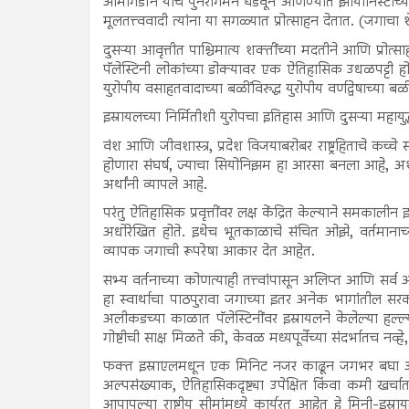
आर्मागेडॉन यांचे पुनरागमन घडवून आणण्यात झायोनिस्टांच्या 
मूलतत्त्ववादी त्यांना या सगळ्यात प्रोत्साहन देतात. (जगाच
दुसऱ्या आवृत्तीत पाश्चिमात्य शक्तींच्या मदतीने आणि प्रोत
पॅलेस्टिनी लोकांच्या डोक्यावर एक ऐतिहासिक उधळपट्टी होती 
युरोपीय वसाहतवादाच्या बळींविरुद्ध युरोपीय वर्णद्वेषाच्या ब
इस्रायलच्या निर्मितीशी युरोपचा इतिहास आणि दुसऱ्या महायु
वंश आणि जीवशास्त्र, प्रदेश विजयाबरोबर राष्ट्रहिताचे कच
होणारा संघर्ष, ज्याचा सियोनिझम हा आरसा बनला आहे, अश
अर्थांनी व्यापले आहे.
परंतु ऐतिहासिक प्रवृत्तींवर लक्ष केंद्रित केल्याने सम
अधोरेखित होते. इथेच भूतकाळाचे संचित ओझे, वर्तमानाच्
व्यापक जगाची रूपरेषा आकार देत आहेत.
सभ्य वर्तनाच्या कोणत्याही तत्त्वांपासून अलिप्त आणि सर्
हा स्वार्थाचा पाठपुरावा जगाच्या इतर अनेक भागांतील सरकार
अलीकडच्या काळात पॅलेस्टिनींवर इस्रायलने केलेल्या हल्ल
गोष्टीची साक्ष मिळते की, केवळ मध्यपूर्वेच्या संदर्भातच नव्
फक्त इस्राएलमधून एक मिनिट नजर काढून जगभर बघा आणि 
अल्पसंख्याक, ऐतिहासिकदृष्ट्या उपेक्षित किंवा कमी खर
आपापल्या राष्ट्रीय सीमांमध्ये कार्यरत आहेत हे मिनी-इस्