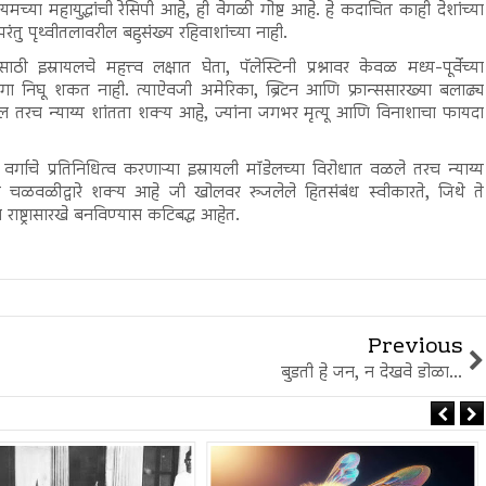
या महायुद्धांची रेसिपी आहे, ही वेगळी गोष्ट आहे. हे कदाचित काही देशांच्या
रंतु पृथ्वीतलावरील बहुसंख्य रहिवाशांच्या नाही.
इस्रायलचे महत्त्व लक्षात घेता, पॅलेस्टिनी प्रश्नावर केवळ मध्य-पूर्वेच्या
तोडगा निघू शकत नाही. त्याऐवजी अमेरिका, ब्रिटन आणि फ्रान्ससारख्या बलाढ्य
फादा’ असेल तरच न्याय्य शांतता शक्य आहे, ज्यांना जगभर मृत्यू आणि विनाशाचा फायदा
 वर्गाचे प्रतिनिधित्व करणाऱ्या इस्रायली मॉडेलच्या विरोधात वळले तरच न्याय्य
चळवळीद्वारे शक्य आहे जी खोलवर रुजलेले हितसंबंध स्वीकारते, जिथे ते
राष्ट्रासारखे बनविण्यास कटिबद्ध आहेत.
Previous
बुडती हे जन, न देखवे डोळा...