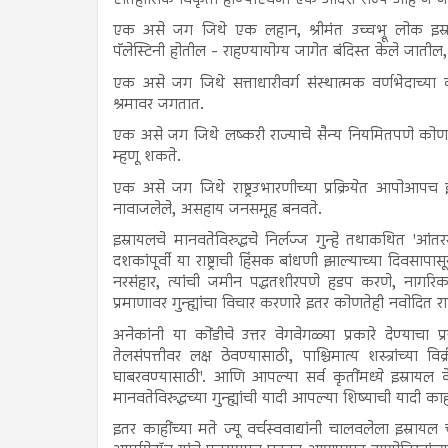
एक असे जग जिथे एक लहान, श्रीमंत उच्चभ्रू लोक इस्
पॅलेस्टिनी होतील - राहण्यायोग्य जागेत बंदिस्त केले जातील
एक असे जग जिथे सत्ताधारीवर्ग संस्थात्मक वर्णभेदाच्या व
श्रमावर जगतात.
एक असे जग जिथे लष्करी राज्याचे सैन्य नियमितपणे कोणा
म्हणू शकते.
एक असे जग जिथे राष्ट्रउभारणीच्या प्रक्रियेत आपोआपच इतर प
नावाजलेले, असहाय जनसमूह बनवते.
इस्रायलचे मानवतेविरुद्धचे निर्लज्ज गुन्हे तथाकथित 'आंतर
दशकांपूर्वी या राष्ट्राची हिंसक बांधणी झाल्याच्या दिवस
नरसंहार, त्यांची जमीन पद्धतशीरपणे हडप करणे, नागरिकां
प्रमाणावर गुन्ह्यांचा विचार करणारे इतर कोणतेही नवोदित राष्
अनेकांनी या कोंडीचे उत्तर वेगवेगळ्या प्रकारे देण्याचा
तेलसंपत्तीवर लक्ष ठेवण्यासाठी, पाश्चिमात्य शस्त्रांच्य
घाबरवण्यासाठी'. आणि आपल्या सर्व कृतींमध्ये इस्रायल 
मानवतेविरुद्धच्या गुन्ह्यांची यादी आपल्या शिष्याची यादी का
इतर काहींच्या मते ज्यू वर्चस्ववाद्यांनी चालवलेला इस्रायल