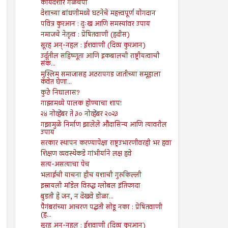
कायदेशीर गळचेपी
देशाच्या बांधणीमध्ये घटनेचे महत्त्वपूर्ण योगदान
पवित्र कुरआन : दुःख आणि समस्यांवर उपाय
नमाजचे नेतृत्व : प्रेषितवाणी (हदीस)
सूरह अन्-नहल : ईशवाणी (दिव्य कुरआन)
उर्दूतील सहिष्णूता आणि इकबालची राष्ट्रीयत्वाची
संक...
मुस्लिम समाजासह अठरापगड जातीच्या समूहाला
कवेत घेणा...
कुठे निघालास?
गाझामध्ये पालक होण्याचा शाप!
२४ नोव्हेंबर ते ३० नोव्हेंबर २०२३
गझामुळे निर्माण झालेले औदासिन्य आणि त्यावरील
उपाय
सरकार स्थापन करण्यापेक्षा राष्ट्रउभारणीवरही भर हवा
शिक्षण व्यवस्थेकडे गांभीर्याने लक्ष हवे
सत्य-असत्याचा पेच
भलाईची याचना हीच यशाची गुरुकिल्ली
इस्रायली मॉडेल विरुद्ध ग्लोबल इंतिफादा
बुडती हे जन, न देखवे डोळा...
पैगंबरांच्या आचरण पद्धती सोडू नका : प्रेषितवाणी
(ह...
सूरह अन्-नहल : ईशवाणी (दिव्य कुरआन)