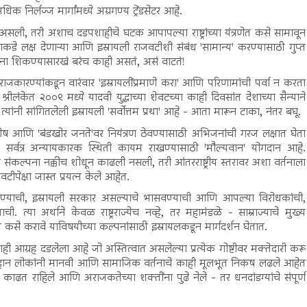
निर्लज्ज मार्गांमध्ये अग्रगण्य ट्रेंडसेटर आहे.
सली, तरी अशाच दडपशाहीचे घटक आपापल्या राष्ट्रांच्या यंत्रणेत कसे सामावून
्याकडे लक्ष देणाऱ्या आणि इस्रायली राजवटीशी संबंध 'सामान्य' करण्यासाठी गुप्त
ा शिकण्यासारखं बरंच काही असतं, असं वाटतं!
ारण्यांकडून वारंवार 'इस्रायलींप्रमाणे करा' आणि परिणामांची पर्वा न करता
ीलंकेत २००९ मध्ये यादवी युद्धाच्या शेवटच्या काही दिवसांत देशाच्या सैन्याने
ंनी सांगितलेली इस्रायली 'सर्वोत्तम प्रथा' आहे - आता मारून टाका, नंतर बघू.
ष आणि 'बंडखोर जनते'वर नियंत्रण ठेवण्यासाठी अभिजनांची गरज लक्षात घेता
ही सर्वत्र अन्यायकारक स्थिती कायम राखण्यासाठी 'मौल्यवान' योगदान आहे.
ंकल्पना नक्कीच शोधून काढली नसली, तरी आंतरराष्ट्रीय स्तरावर अशा वर्तनाला
ीपेक्षा जास्त प्रयत्न केले आहेत.
रण्याची, इस्रायली सरकार असल्याचे भासवण्याची आणि आपल्या विरोधकांची,
याची. त्या अर्थाने केवळ राष्ट्रराज्येच नव्हे, तर महामंडळे - साम्राज्याचे मुख्य
 करावे याविषयीच्या कल्पनांसाठी इस्रायलकडून मार्गदर्शन घेतात.
 आग्रह दडलेला आहे जो अस्तित्वात असलेल्या प्रत्येक गोष्टीवर मक्तेदारी करू
हान लोकांनी मानवी आणि सामाजिक वर्तनाचे काही मूलभूत निकष लढले आहेत
ढत राहिले आणि अराजकतेच्या शक्तींना पुढे नेले - तर धनदांडग्यांचे संपूर्ण