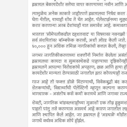
इस्रायल बेकायदेशीर सत्तेचा वापर करण्याच्या नवीन आणि अधिक 
त्यामुळेच अनेक सरकारे जाहीरपणे इस्रायलचा निषेध करत अ
घेता येतील, याचाही शोध ते घेत आहेत. पॅलेस्टाईनच्या मुद्द
करार करणाऱ्या अरब देशांचाही यात समावेश आहे. कमावतान
भारतात 'सीमेपलीकडील दहशतवाद' या विषयावर नवनाझी राजक
सर्व संशयितांवर बॉम्बफेक करावी, अशी ओरड केली जाते. श्र
४०,००० हून अधिक तमिळ नागरिकांची कत्तल केली, तेव्हा त्या
जगभर जागतिकीकरणाच्या शक्तींनी निर्माण केलेला असंतो
इस्रायलचा कायदा व सुव्यवस्थेकडे पाहण्याचा दृष्टिकोन
इस्रायलने आपल्या विरोधकांचे अपहरण, छळ आणि हत्या ही स
कायदेशीर मान्यता देण्यासाठी जगातील इतर कोणत्याही राजवट
गरज आहे ती फक्त डोळे मिटण्याची, विवेकबुद्धी बंद क
शेतकऱ्यांची, विद्यार्थ्यांची पॅलेस्टिनी म्हणून कल्पना करण्
भागधारक - असंतोष कसे कमी करायचे आणि जगावर राज्य कसे
शेवटी, जागतिक भांडवलशाहीच्या मुळाशी एक तीव्र हुकूमशाही
पाहतो परंतु तसे करण्यास असमर्थ आहे कारण जगातील ल
आणि स्थापित केले आहेत. जर इस्रायल हे 'अडथळे' मोडीत का
जगाचे वर्चस्व अधिक सोपे होईल.