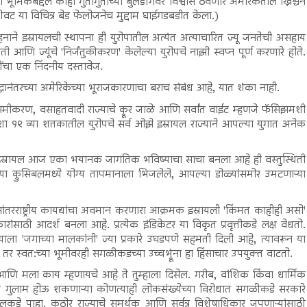
भूमिकेबद्दल काही गुंतागुंतीच्या बुलडॉगवर विश्वास ठेवणारे अमेरिकेतील ख्रिश्चन
ा शेवट या विचित्र बेड फेलोजनेच मुद्दाम घाईगडबडीत केला.)
्साहनाने इस्रायलची स्थापना ही युरोपातील अत्यंत अत्याचारित ज्यू जनतेची असहाय
आणि ज्यूंचे 'निर्जंतुकीकरण' केलेल्या युरोपचे नाझी स्वप्न पूर्ण करणारे होते.
ळींचा एक निंदनीय दस्तावेज.
द्धानंतरच्या अमेरिकेच्या भूराजकारणाचा बराच संबंध आहे, यात शंका नाही.
्चे समीकरण, वसाहतवादी राज्याचे क्रूर जाळे आणि सर्वांत वाईट म्हणजे फॅसिझमशी
ा १९ व्या शतकातील युरोपचे सर्व ओझे इस्रायल राज्याने आपल्या युगात अनेक
कालीन इस्रायल आज एका भयानक जागतिक भविष्याचा साचा बनला आहे ही वस्तुस्थिती
या क्रुसिबलमध्ये योग्य तापमानाला भिजलेले, आपल्या डोळ्यांसमोर उमटणाऱ्या
व आंतरराष्ट्रीय कायद्यांचा अवमान करणारा आक्रमक इस्रायली 'किंमत काहीही असो'
ांसाठी आदर्श बनला आहे. प्रत्येक इंडिकेटर या विकृत प्रवृत्तीकडे लक्ष वेधतो.
्याला 'जगाच्या मालकांनी' ज्या प्रकारे उघडपणे सहमती दिली आहे, त्यावरून या
हे, तर स्वत:च्या भूमीवरही सगळीकडच्या उच्चभ्रूंना हा हिंसाचार उपयुक्त वाटतो.
मला काय म्हणायचे आहे ते तुम्हाला दिसेल. गरीब, वांशिक किंवा धार्मिक
्चात गुलाम होऊ शकणाऱ्या कोणत्याही लोकसंख्येच्या विरोधात सगळीकडे सरकारे
रायलकडे पाहा. कठोर राज्याचे समर्थक आणि सर्वत्र विशेषाधिकार जपणाऱ्यांसाठी