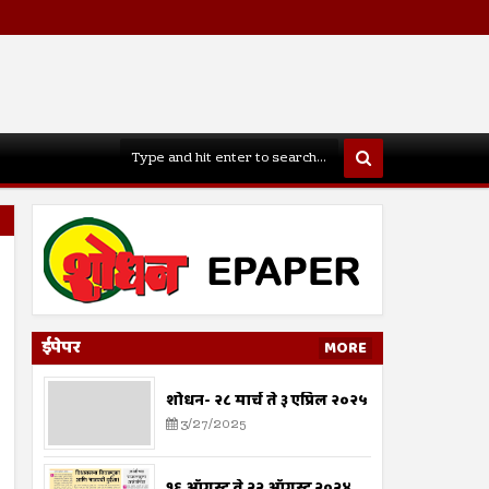
ईपेपर
MORE
शोधन- २८ मार्च ते ३ एप्रिल २०२५
3/27/2025
१६ ऑगस्ट ते २२ ऑगस्ट २०२४