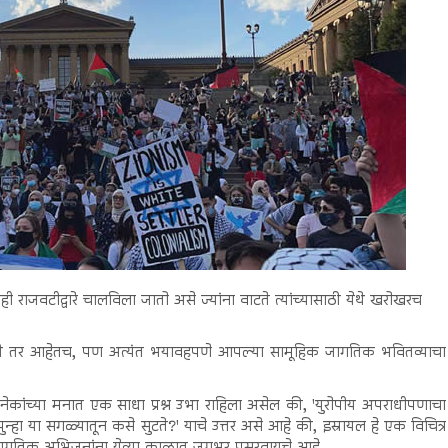
ही राजवटीद्वारे चालविला जातो असे ज्यांना वाटते त्यांच्यासाठी येथे खरोखरच
ण्यासाठी तर आहेतच, पण अत्यंत भयावहपणे आपल्या सामूहिक जागतिक भवितव्याचा
 अनेकांच्या मनात एक साधा प्रश्न उभा राहिला असेल की, 'युरोपीय अपराधीपणाचा
पुन्हा या सगळ्यातून कसे सुटते?' याचे उत्तर असे आहे की, इस्रायल हे एक विचित्र
जागतिक अभिजनांना येत्या काळात जगभर पसरवायचे आहे.