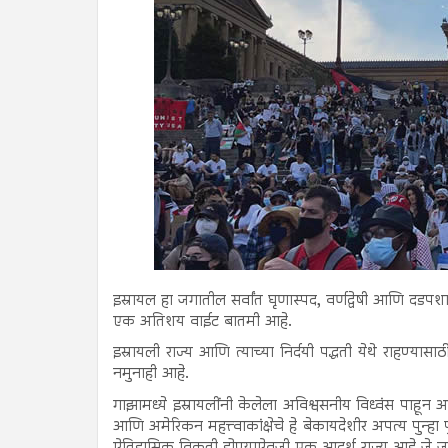
इस्रायल हा जगातील सर्वांत घृणास्पद, वर्णद्वेषी आणि दडपशा
एक अतिशय वाईट बातमी आहे.
इस्रायली राज्य आणि त्याच्या निर्दयी पद्धती येथे राह
नमुनाही आहे.
गाझामध्ये इस्रायलींनी केलेला अविश्वसनीय विध्वंस पाहून
आणि अमेरिकन महत्त्वाकांक्षेचे हे बेकायदेशीर अपत्य पुन्हा 
ऐतिहासिक विकृती होण्याऐवजी एक आदर्श राज्य आहे जे 