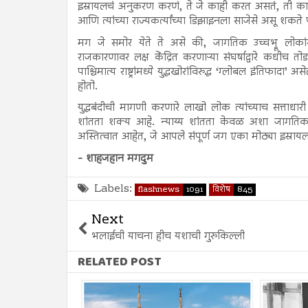
इस्रायलचं अनुकरण करणं, ते जे काही करत असतं, ती कायमच्
आणि त्यांच्या राज्यकर्त्यांच्या डिझाइनला साजेसे असू शकते प
मग जे समोर येते ते असे की, जागतिक उच्चभ्रू लोकांसाठी 
राजकारणावर लक्ष केंद्रित करणाऱ्या संघर्षाद्वारे कधीच 
पाश्चिमात्य राष्ट्रांमध्ये युद्धखोरांविरुद्ध ‘ग्लोबल इंति
होतो.
युद्धबंदीची मागणी करणारे लाखो लोक त्यांच्याच सत्ताधारी
शांतता शक्य आहे. न्याय्य शांतता केवळ अशा जागतिक 
अस्तित्वात आहेत, जे आपले संपूर्ण जग एका मोठ्या इस्रायल 
- शाहजहान मगदुम
Labels:
flashnews
1091
विशेष
845
Next
भलाईची याचना हीच यशाची गुरुकिल्ली
RELATED POST