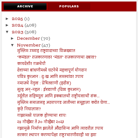
ARCHIVE
POPULARS
2025
(1)
►
2024
(408)
►
2023
(508)
▼
December
(70)
►
November
(47)
▼
मुस्लिम उम्माह राष्ट्रवादाच्या विळख्यात
‘कमंडल’ राजकारणावर ‘मंडल’ राजकारणाचा दबाव?
कायदेशीर गळचेपी
देशाच्या बांधणीमध्ये घटनेचे महत्त्वपूर्ण योगदान
पवित्र कुरआन : दुःख आणि समस्यांवर उपाय
नमाजचे नेतृत्व : प्रेषितवाणी (हदीस)
सूरह अन्-नहल : ईशवाणी (दिव्य कुरआन)
उर्दूतील सहिष्णूता आणि इकबालची राष्ट्रीयत्वाची संक...
मुस्लिम समाजासह अठरापगड जातीच्या समूहाला कवेत घेणा...
कुठे निघालास?
गाझामध्ये पालक होण्याचा शाप!
२४ नोव्हेंबर ते ३० नोव्हेंबर २०२३
गझामुळे निर्माण झालेले औदासिन्य आणि त्यावरील उपाय
सरकार स्थापन करण्यापेक्षा राष्ट्रउभारणीवरही भर हवा