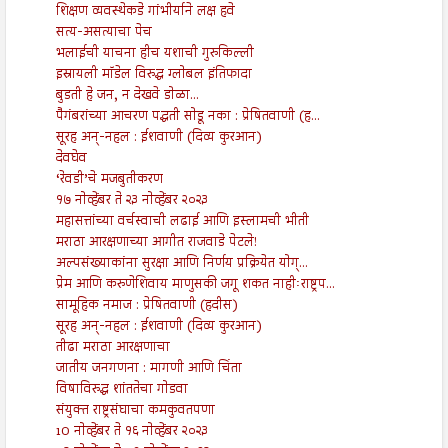
शिक्षण व्यवस्थेकडे गांभीर्याने लक्ष हवे
सत्य-असत्याचा पेच
भलाईची याचना हीच यशाची गुरुकिल्ली
इस्रायली मॉडेल विरुद्ध ग्लोबल इंतिफादा
बुडती हे जन, न देखवे डोळा...
पैगंबरांच्या आचरण पद्धती सोडू नका : प्रेषितवाणी (ह...
सूरह अन्-नहल : ईशवाणी (दिव्य कुरआन)
देवघेव
‘रेवडी’चे मजबुतीकरण
१७ नोव्हेंबर ते २३ नोव्हेंबर २०२३
महासत्तांच्या वर्चस्वाची लढाई आणि इस्लामची भीती
मराठा आरक्षणाच्या आगीत राजवाडे पेटले!
अल्पसंख्याकांना सुरक्षा आणि निर्णय प्रक्रियेत योग्...
प्रेम आणि करुणेशिवाय माणुसकी जगू शकत नाहीःराष्ट्रप...
सामूहिक नमाज : प्रेषितवाणी (हदीस)
सूरह अन्-नहल : ईशवाणी (दिव्य कुरआन)
तीढा मराठा आरक्षणाचा
जातीय जनगणना : मागणी आणि चिंता
विषाविरुद्ध शांततेचा गोडवा
संयुक्त राष्ट्रसंघाचा कमकुवतपणा
10 नोव्हेंबर ते १६ नोव्हेंबर २०२३