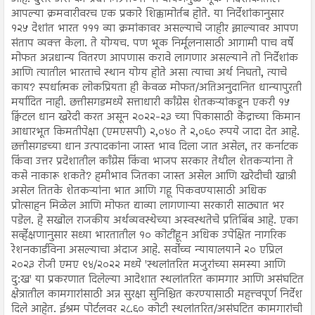
आपल्या क्रमवारीवरच एक प्रकारे शिक्कामोर्तब होते. या निर्देशांकानुसार
१२५ देशांत भारत १११ व्या क्रमांकावर असल्याचे जाहीर झाल्यावर आपण
संताप व्यक्त केला. ते योग्यच. पण भूक निर्मूलनासाठी आगामी पाच वर्षे
मोफत अन्नधान्य वितरण आपणास करावे लागणार असल्याने तो निर्देशांक
आणि त्यातील भारताचे स्थान योग्य होते असा त्याचा अर्थ निघतो, त्याचे
काय? स्पर्धात्मक लोकप्रियता ही केवळ मोफत/अतिअनुदानित धान्यापुरती
मर्यादित नाही. छत्तीसगडमध्ये सत्ताधारी काँग्रेस शेतकऱ्यांकडून एकरी १५
क्विंटल धान खरेदी करत असून २०२२-२३ च्या पिकासाठी केंद्राच्या किमान
आधारभूत किमतीपेक्षा (एमएसपी) २,०४० ते २,०६० रुपये जादा देत आहे.
छत्तीसगडच्या धान उत्पादकांना जास्त भाव दिला जात असेल, तर कर्नाटक
किंवा उत्तर प्रदेशातील काँग्रेस किंवा भाजप सरकार तेथील शेतकऱ्यांना ते
कसे नाकारू शकते? हमीभाव जितका जास्त असेल आणि खरेदीची खात्री
असेल तितके शेतकऱ्यांना भात आणि गहू पिकवण्यासाठी अधिक
प्रोत्साहन मिळेल आणि मोफत द्याव्या लागणाऱ्या सरकारी साठ्यात भर
पडेल. हे सखोल राजकीय अर्थव्यवस्थेच्या अस्वस्थतेचे प्रतिबिंब आहे. एका
सर्व्हेक्षणानुसार सध्या भारतातील १० कोटींहून अधिक उपेक्षित नागरिक
रेशनकार्डविना असल्याचा अंदाज आहे. सर्वोच्च न्यायालयाने २० एप्रिल
२०२३ रोजी एमए ९४/२०२२ मध्ये 'स्थलांतरित मजुरांच्या समस्या आणि
दु:ख' या प्रकरणात दिलेल्या आदेशात स्थलांतरित कामगार आणि असंघटित
क्षेत्रातील कामगारांसाठी अन्न सुरक्षा सुनिश्चित करण्यासाठी महत्त्वपूर्ण निर्देश
दिले आहेत. ईश्रम पोर्टलवर २८.६० कोटी स्थलांतरित/असंघटित कामगारांची