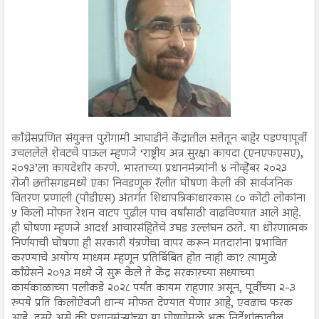
कॉंग्रेसप्रणित संयुक्त पुरोगामी आघाडीने केंद्रातील सत्तेतून बाहेर पडण्यापूर्वी
उचललेले शेवटचे पाऊल म्हणजे ‘राष्ट्रीय अन्न सुरक्षा कायदा (एनएफएसए),
२०१३’ला कायदेशीर करणे. भारताच्या प्रधानमंत्र्यांनी ४ नोव्हेंबर २०२३
रोजी छत्तीसगडमध्ये एका निवडणूक रॅलीत घोषणा केली की सार्वजनिक
वितरण प्रणाली (पीडीएस) अंतर्गत शिधापत्रिकाधारकास ८० कोटी लोकांना
५ किलो मोफत रेशन वाटप पुढील पाच वर्षांसाठी वाढविण्यात आले आहे.
ही घोषणा म्हणजे आदर्श आचारसंहितेचे उघड उल्लंघन ठरते. या धोरणात्मक
निर्णयाची घोषणा ही सरकारी यंत्रणेचा वापर करून मतदारांना प्रभावित
करण्याचे अयोग्य माध्यम म्हणून प्रतिबिंबित होत नाही का? त्यामुळे
काँग्रेसने २०१३ मध्ये जे सुरू केले ते केंद्र सरकारच्या सध्याच्या
कार्यकाळाच्या पलीकडे २०२८ पर्यंत कायम राहणार असून, पूर्वीच्या २-३
रुपये प्रति किलोऐवजी धान्य मोफत देण्यात येणार आहे, एवढाच फरक
आहे. दुसरे असे की प्रधानमंत्र्यांच्या या घोषणेमुळे भूक निर्देशांकातील