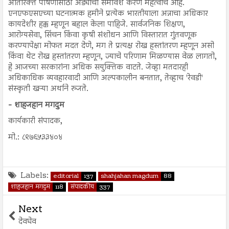
अतिरिक्त पोषणासाठी अंड्यांचा समावेश करणे महत्वाचे आहे.
एनएफएसएच्या घटनात्मक हमीने प्रत्येक भारतीयाला अन्नाचा अधिकार
कायदेशीर हक्क म्हणून बहाल केला पाहिजे. सार्वजनिक शिक्षण,
आरोग्यसेवा, सिंचन किंवा कृषी संशोधन आणि विस्तारात गुंतवणूक
करण्यापेक्षा मोफत मदत देणे, मग ते प्रत्यक्ष रोख हस्तांतरण म्हणून असो
किंवा थेट रोख हस्तांतरण म्हणून, ज्याचे परिणाम मिळण्यास वेळ लागतो,
हे आजच्या सरकारांना अधिक सयुक्तिक वाटते. जेव्हा मतदारही
अधिकाधिक व्यवहारवादी आणि अल्पकालीन बनतात, तेव्हाच 'रेवडी'
संस्कृती खऱ्या अर्थाने रुजते.
- शाहजहान मगदुम
कार्यकारी संपादक,
मो.: ८९७६५३३४०४
Labels:
editorial
137
shahjahan magdum
88
शाहजहान मगदुम
118
संपादकीय
337
Next
देवघेव