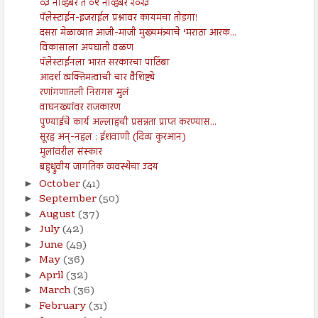
०३ नोव्हेंबर ते ०९ नोव्हेंबर २०२३
पॅलेस्टाईन-इजराईल प्रश्नावर कायमचा तोडगा!
दसरा मेळाव्यात आजी-माजी मुख्यमंत्र्याचे ‘मराठा आरक...
विकासाला अपघाती वळण
पॅलेस्टाईनला भारत सरकारचा पाठिंबा
आदर्श व्यक्तिमत्वाची चार वैशिष्ट्ये
रणांगणातली निरागस मुलं
वाघनख्यांवर राजकारण
पुण्याईचे कार्य अल्लाहची प्रसन्नता प्राप्त करण्यास...
सूरह अन्-नहल : ईशवाणी (दिव्य कुरआन)
मुलांवरील संस्कार
बहुध्रुवीय जागतिक व्यवस्थेचा उदय
October
(41)
►
September
(50)
►
August
(37)
►
July
(42)
►
June
(49)
►
May
(36)
►
April
(32)
►
March
(36)
►
February
(31)
►