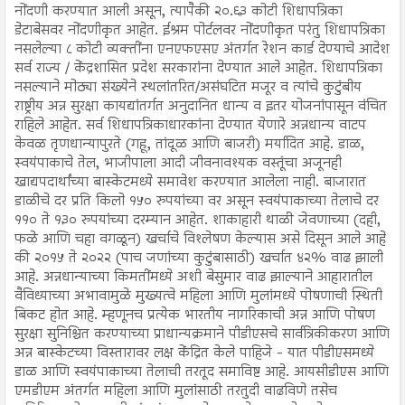
नोंदणी करण्यात आली असून, त्यापैकी २०.६३ कोटी शिधापत्रिका
डेटाबेसवर नोंदणीकृत आहेत. ईश्रम पोर्टलवर नोंदणीकृत परंतु शिधापत्रिका
नसलेल्या ८ कोटी व्यक्तींना एनएफएसए अंतर्गत रेशन कार्ड देण्याचे आदेश
सर्व राज्य / केंद्रशासित प्रदेश सरकारांना देण्यात आले आहेत. शिधापत्रिका
नसल्याने मोठ्या संख्येने स्थलांतरित/असंघटित मजूर व त्यांचे कुटुंबीय
राष्ट्रीय अन्न सुरक्षा कायद्यांतर्गत अनुदानित धान्य व इतर योजनांपासून वंचित
राहिले आहेत. सर्व शिधापत्रिकाधारकांना देण्यात येणारे अन्नधान्य वाटप
केवळ तृणधान्यापुरते (गहू, तांदूळ आणि बाजरी) मर्यादित आहे. डाळ,
स्वयंपाकाचे तेल, भाजीपाला आदी जीवनावश्यक वस्तूंचा अजूनही
खाद्यपदार्थांच्या बास्केटमध्ये समावेश करण्यात आलेला नाही. बाजारात
डाळीचे दर प्रति किलो १५० रुपयांच्या वर असून स्वयंपाकाच्या तेलाचे दर
११० ते १३० रुपयांच्या दरम्यान आहेत. शाकाहारी थाळी जेवणाच्या (दही,
फळे आणि चहा वगळून) खर्चाचे विश्लेषण केल्यास असे दिसून आले आहे
की २०१५ ते २०२२ (पाच जणांच्या कुटुंबासाठी) खर्चात ४२% वाढ झाली
आहे. अन्नधान्याच्या किमतींमध्ये अशी बेसुमार वाढ झाल्याने आहारातील
वैविध्याच्या अभावामुळे मुख्यत्वे महिला आणि मुलांमध्ये पोषणाची स्थिती
बिकट होत आहे. म्हणूनच प्रत्येक भारतीय नागरिकाची अन्न आणि पोषण
सुरक्षा सुनिश्चित करण्याच्या प्राधान्यक्रमाने पीडीएसचे सार्वत्रिकीकरण आणि
अन्न बास्केटच्या विस्तारावर लक्ष केंद्रित केले पाहिजे - यात पीडीएसमध्ये
डाळ आणि स्वयंपाकाच्या तेलाची तरतूद समाविष्ट आहे. आयसीडीएस आणि
एमडीएम अंतर्गत महिला आणि मुलांसाठी तरतुदी वाढविणे तसेच