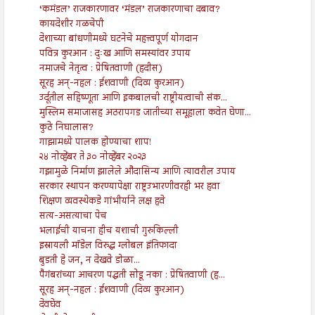
‘कमंडल’ राजकारणावर ‘मंडल’ राजकारणाचा दबाव?
कायदेशीर गळचेपी
देशाच्या बांधणीमध्ये घटनेचे महत्त्वपूर्ण योगदान
पवित्र कुरआन : दुःख आणि समस्यांवर उपाय
नमाजचे नेतृत्व : प्रेषितवाणी (हदीस)
सूरह अन्-नहल : ईशवाणी (दिव्य कुरआन)
उर्दूतील सहिष्णूता आणि इकबालची राष्ट्रीयत्वाची संक...
मुस्लिम समाजासह अठरापगड जातीच्या समूहाला कवेत घेणा...
कुठे निघालास?
गाझामध्ये पालक होण्याचा शाप!
२४ नोव्हेंबर ते ३० नोव्हेंबर २०२३
गझामुळे निर्माण झालेले औदासिन्य आणि त्यावरील उपाय
सरकार स्थापन करण्यापेक्षा राष्ट्रउभारणीवरही भर हवा
शिक्षण व्यवस्थेकडे गांभीर्याने लक्ष हवे
सत्य-असत्याचा पेच
भलाईची याचना हीच यशाची गुरुकिल्ली
इस्रायली मॉडेल विरुद्ध ग्लोबल इंतिफादा
बुडती हे जन, न देखवे डोळा...
पैगंबरांच्या आचरण पद्धती सोडू नका : प्रेषितवाणी (ह...
सूरह अन्-नहल : ईशवाणी (दिव्य कुरआन)
देवघेव