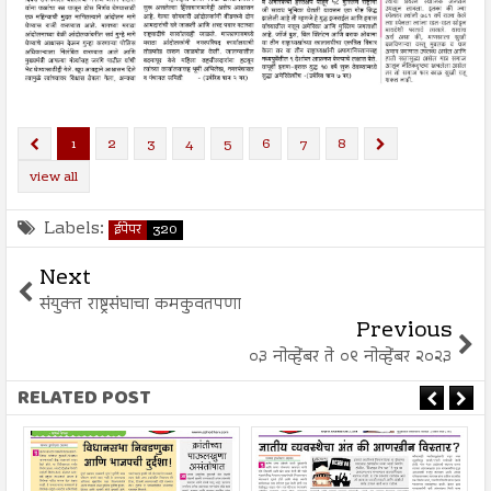
1
2
3
4
5
6
7
8
view all
Labels:
ईपेपर
320
Next
संयुक्त राष्ट्रसंघाचा कमकुवतपणा
Previous
०३ नोव्हेंबर ते ०९ नोव्हेंबर २०२३
RELATED POST