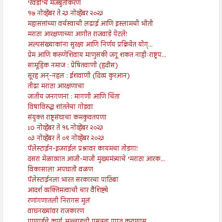
‘रेवडी’चे मजबुतीकरण
१७ नोव्हेंबर ते २३ नोव्हेंबर २०२३
महासत्तांच्या वर्चस्वाची लढाई आणि इस्लामची भीती
मराठा आरक्षणाच्या आगीत राजवाडे पेटले!
अल्पसंख्याकांना सुरक्षा आणि निर्णय प्रक्रियेत योग्...
प्रेम आणि करुणेशिवाय माणुसकी जगू शकत नाहीःराष्ट्रप...
सामूहिक नमाज : प्रेषितवाणी (हदीस)
सूरह अन्-नहल : ईशवाणी (दिव्य कुरआन)
तीढा मराठा आरक्षणाचा
जातीय जनगणना : मागणी आणि चिंता
विषाविरुद्ध शांततेचा गोडवा
संयुक्त राष्ट्रसंघाचा कमकुवतपणा
10 नोव्हेंबर ते १६ नोव्हेंबर २०२३
०३ नोव्हेंबर ते ०९ नोव्हेंबर २०२३
पॅलेस्टाईन-इजराईल प्रश्नावर कायमचा तोडगा!
दसरा मेळाव्यात आजी-माजी मुख्यमंत्र्याचे ‘मराठा आरक...
विकासाला अपघाती वळण
पॅलेस्टाईनला भारत सरकारचा पाठिंबा
आदर्श व्यक्तिमत्वाची चार वैशिष्ट्ये
रणांगणातली निरागस मुलं
वाघनख्यांवर राजकारण