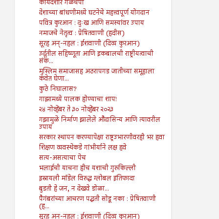
कायदेशीर गळचेपी
देशाच्या बांधणीमध्ये घटनेचे महत्त्वपूर्ण योगदान
पवित्र कुरआन : दुःख आणि समस्यांवर उपाय
नमाजचे नेतृत्व : प्रेषितवाणी (हदीस)
सूरह अन्-नहल : ईशवाणी (दिव्य कुरआन)
उर्दूतील सहिष्णूता आणि इकबालची राष्ट्रीयत्वाची
संक...
मुस्लिम समाजासह अठरापगड जातीच्या समूहाला
कवेत घेणा...
कुठे निघालास?
गाझामध्ये पालक होण्याचा शाप!
२४ नोव्हेंबर ते ३० नोव्हेंबर २०२३
गझामुळे निर्माण झालेले औदासिन्य आणि त्यावरील
उपाय
सरकार स्थापन करण्यापेक्षा राष्ट्रउभारणीवरही भर हवा
शिक्षण व्यवस्थेकडे गांभीर्याने लक्ष हवे
सत्य-असत्याचा पेच
भलाईची याचना हीच यशाची गुरुकिल्ली
इस्रायली मॉडेल विरुद्ध ग्लोबल इंतिफादा
बुडती हे जन, न देखवे डोळा...
पैगंबरांच्या आचरण पद्धती सोडू नका : प्रेषितवाणी
(ह...
सूरह अन्-नहल : ईशवाणी (दिव्य कुरआन)