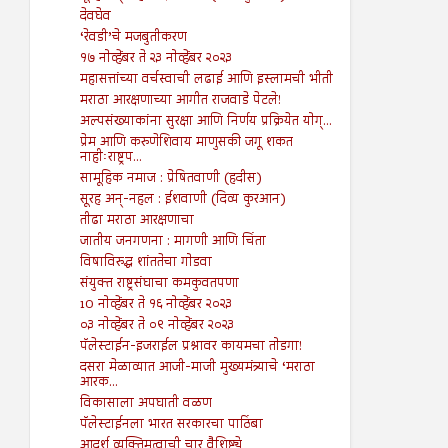
देवघेव
‘रेवडी’चे मजबुतीकरण
१७ नोव्हेंबर ते २३ नोव्हेंबर २०२३
महासत्तांच्या वर्चस्वाची लढाई आणि इस्लामची भीती
मराठा आरक्षणाच्या आगीत राजवाडे पेटले!
अल्पसंख्याकांना सुरक्षा आणि निर्णय प्रक्रियेत योग्...
प्रेम आणि करुणेशिवाय माणुसकी जगू शकत
नाहीःराष्ट्रप...
सामूहिक नमाज : प्रेषितवाणी (हदीस)
सूरह अन्-नहल : ईशवाणी (दिव्य कुरआन)
तीढा मराठा आरक्षणाचा
जातीय जनगणना : मागणी आणि चिंता
विषाविरुद्ध शांततेचा गोडवा
संयुक्त राष्ट्रसंघाचा कमकुवतपणा
10 नोव्हेंबर ते १६ नोव्हेंबर २०२३
०३ नोव्हेंबर ते ०९ नोव्हेंबर २०२३
पॅलेस्टाईन-इजराईल प्रश्नावर कायमचा तोडगा!
दसरा मेळाव्यात आजी-माजी मुख्यमंत्र्याचे ‘मराठा
आरक...
विकासाला अपघाती वळण
पॅलेस्टाईनला भारत सरकारचा पाठिंबा
आदर्श व्यक्तिमत्वाची चार वैशिष्ट्ये