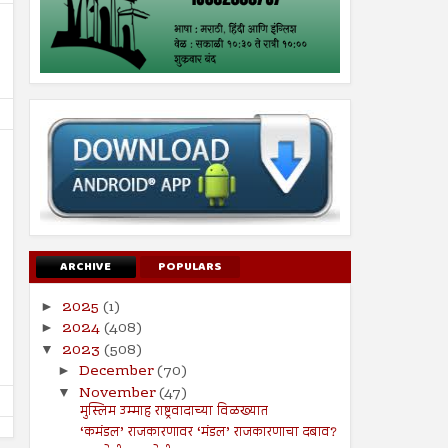
26
19
Jul
Jul
2024
2024
ARCHIVE
POPULARS
सूरह बनीइस्राईल : : ईशवाणी (दिव्य
चोरी : : प्रेषितवाणी (हदीस)
2025
(1)
►
कुरआन)
Shodhan
7/19/2024
2024
(408)
►
Shodhan
7/26/2024
2023
(508)
▼
December
(70)
►
November
(47)
▼
मुस्लिम उम्माह राष्ट्रवादाच्या विळख्यात
‘कमंडल’ राजकारणावर ‘मंडल’ राजकारणाचा दबाव?