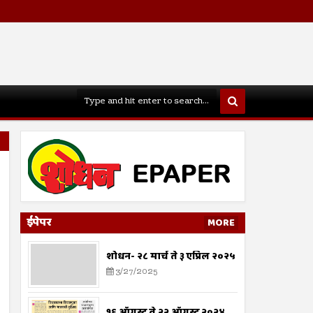
ईपेपर
MORE
शोधन- २८ मार्च ते ३ एप्रिल २०२५
3/27/2025
१६ ऑगस्ट ते २२ ऑगस्ट २०२४