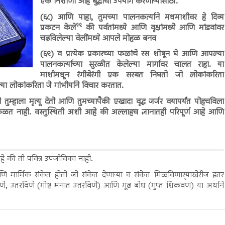
एक निशाणी आहे बुद्धीचा उपयोग करणाऱ्यासाठी.
(६८) आणि पाहा, तुमच्या पालनकर्त्याने मधमाशीवर हे दिव्य
१९
प्रकटन केले
की पर्वतांमध्ये आणि वृक्षांमध्ये आणि मांडवांवर
चढविलेल्या वेलींमध्ये आपले मोहळ बनव
(६९) व प्रत्येक प्रकारच्या फळांचे रस शोषून घे आणि आपल्या
पालनकर्त्याच्या सुरळीत केलेल्या मार्गावर चालत राहा. या
माशीमधून रंगीबेरंगी एक सरबत निघतो जो लोकांकरिता
ा लोकांकरिता जे गांभीर्याने विचार करतात.
ुम्हाला मृत्यू देतो आणि तुमच्यापैकी एखादा वृद्ध जर्जर वयापर्यंत पोहचविला
कळत नाही. वस्तुस्थिती अशी आहे की अल्लाहच ज्ञानातही परिपूर्ण आहे आणि
 आहे की ती पवित्र उपजीविका नाही.
णि मार्मिक संकेत होतो जो संकेत देणाऱ्या व संकेत मिळविणार्‍याखेरीज इतर
े, उतरविणे (गोष्ट मनात उतरविणे) आणि गूढ बोध (गुप्त शिकवण) या अर्थाने