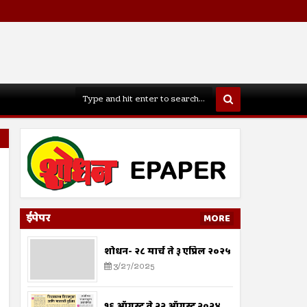
ईपेपर
MORE
शोधन- २८ मार्च ते ३ एप्रिल २०२५
3/27/2025
१६ ऑगस्ट ते २२ ऑगस्ट २०२४