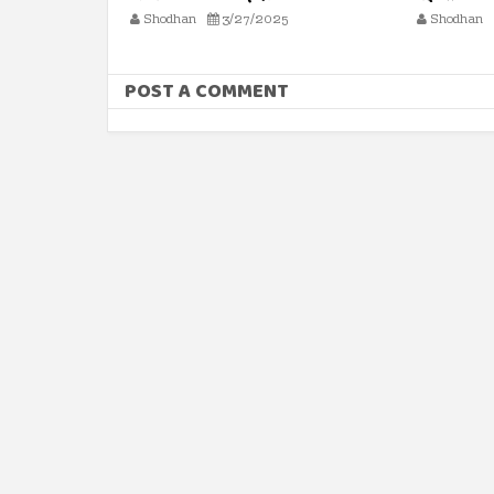
5
Shodhan
8/16/2024
Shodhan
POST A COMMENT