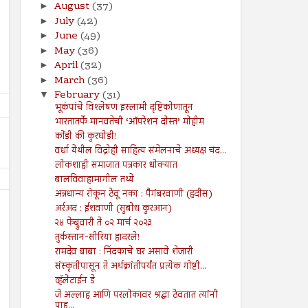
August
(37)
►
July
(42)
►
June
(49)
►
May
(36)
►
April
(32)
►
March
(36)
►
February
(31)
▼
भूकंपांचे विश्लेषण इस्लामी दृष्टिकोणातून
भारतातर्फे मानवतेची ‘ऑपरेशन दोस्त’ मोहीम
कोंडी की कुरघोडी!
वर्धा येथील विद्रोही साहित्य संमेलनाचे अध्यक्ष चंद...
लोकशाही समाजात पत्रकार धोक्यात
बालविवाहामागील तथ्ये
अन्नधान्य रोकून ठेवू नका : पैगंबरवाणी (हदीस)
अर्रअद : ईशवाणी (सुबोध कुरआन)
२४ फेब्रुवारी ते ०२ मार्च २०२३
तुर्कस्तान-सीरिया हादरले!
रामदेव बाबा : निंदकाचे घर असावे शेजारी
संस्कृतीपासून ते अर्थक्रांतीपर्यंत प्रत्येक गोष्टी...
26
19
Jul
Jul
2024
2024
व्हॅलेंटाईन डे
जे अल्लाह आणि परलोकावर श्रद्धा ठेवतात त्यांनी
२६ जुलै ते ०१ ऑगस्ट २०२४
१९ जुलै ते २५ जुलै २०२४
पाहु...