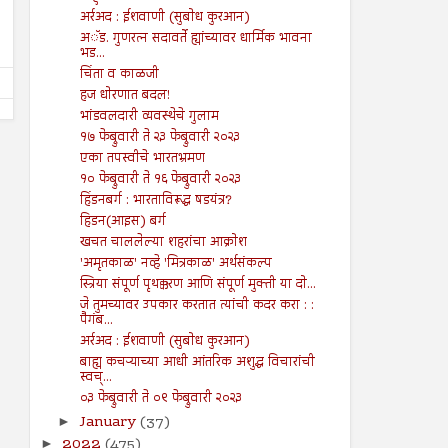
अर्रअद : ईशवाणी (सुबोध कुरआन)
Shodhan
7/26/2024
Shodhan
7/19/2024
अॅड. गुणरत्न सदावर्ते ह्यांच्यावर धार्मिक भावना
भड...
चिंता व काळजी
हज धोरणात बदल!
भांडवलदारी व्यवस्थेचे गुलाम
१७ फेब्रुवारी ते २३ फेब्रुवारी २०२३
एका तपस्वीचे भारतभ्रमण
१० फेब्रुवारी ते १६ फेब्रुवारी २०२३
हिंडनबर्ग : भारताविरूद्ध षडयंत्र?
हिडन(आइस) बर्ग
खचत चाललेल्या शहरांचा आक्रोश
'अमृतकाळ' नव्हे 'मित्रकाळ' अर्थसंकल्प
स्त्रिया संपूर्ण पृथक्करण आणि संपूर्ण मुक्ती या दो...
जे तुमच्यावर उपकार करतात त्यांची कदर करा : :
पैगंब...
अर्रअद : ईशवाणी (सुबोध कुरआन)
बाह्य कचऱ्याच्या आधी आंतरिक अशुद्ध विचारांची
स्वच्...
०३ फेब्रुवारी ते ०९ फेब्रुवारी २०२३
January
(37)
►
2022
(475)
►