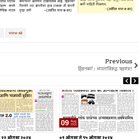
view all
Previous
हिंडनबर्ग : भारताविरूद्ध षडयंत्र?
02
Aug
2024
े १५ ऑगस्ट २०२४
०२ ऑगस्ट ते ०८ ऑगस्ट २०२४