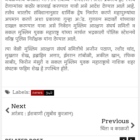
जवळच्याच काळात माननीय सर्वोच्च न्यायालयाने अशा प्रकारचे हेट स्पीच
देणाऱ्यांवर कठोर कारवाई करण्यात यावी असे आदेश देण्यात आले आहे.
तसेच भारतीय संविधानानुसार धार्मिक द्वेष निर्माण करणे महापुरुषांचा
अपमान करणे अशा प्रकारचा गुन्हा अॅड. गुणरत्न सदावर्ते यांच्यावर
दाखल करण्यात यावा असे निवेदन मुस्लिम आरक्षण संघर्ष समिती व
सकल मुस्लिम युवक महाराष्ट्र यांच्या मार्फत भद्रकाली पोलिस स्टेशनचे
वरिष्ठ पुलिस निरीक्षक यांना देण्यात आले.
त्या वेळी मुस्लिम आरक्षण संघर्ष समितीचे अजीज पठाण, रशीद चांद,
मुखतार शेख, इब्राहिम अत्तार, ईमरान तांबोळी, अकील खान, रफिक
साबीर, फिरोज मंसुरी व सकल मुस्लिम युवक महाराष्ट्राचे नाशिक शहर
संघटक फहिम शेख हे उपस्थित होते.
Labels:
news
342
Next
अर्रअद : ईशवाणी (सुबोध कुरआन)
Previous
चिंता व काळजी