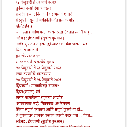
२४ फेब्रुवारी ते ०२ मार्च २०२३
तुर्कस्तान-सीरिया हादरले!
रामदेव बाबा : निंदकाचे घर असावे शेजारी
संस्कृतीपासून ते अर्थक्रांतीपर्यंत प्रत्येक गोष्टी...
व्हॅलेंटाईन डे
जे अल्लाह आणि परलोकावर श्रद्धा ठेवतात त्यांनी पाहु...
अर्रअद : ईशवाणी (सुबोध कुरआन)
अॅड. गुणरत्न सदावर्ते ह्यांच्यावर धार्मिक भावना भड...
चिंता व काळजी
हज धोरणात बदल!
भांडवलदारी व्यवस्थेचे गुलाम
१७ फेब्रुवारी ते २३ फेब्रुवारी २०२३
एका तपस्वीचे भारतभ्रमण
१० फेब्रुवारी ते १६ फेब्रुवारी २०२३
हिंडनबर्ग : भारताविरूद्ध षडयंत्र?
हिडन(आइस) बर्ग
खचत चाललेल्या शहरांचा आक्रोश
'अमृतकाळ' नव्हे 'मित्रकाळ' अर्थसंकल्प
स्त्रिया संपूर्ण पृथक्करण आणि संपूर्ण मुक्ती या दो...
जे तुमच्यावर उपकार करतात त्यांची कदर करा : : पैगंब...
अर्रअद : ईशवाणी (सुबोध कुरआन)