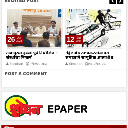
RELATED POST
26
12
Jul
Jul
2024
2024
गजापूरचा हल्ला पूर्वनियोजित :
‘हिट अँड रन’ प्रकरणांबाबत
म
संस्थांचा निष्कर्ष
समाजाने सामूहिक आत्मशोध
या
करण्याची गरज - मौलाना
ग
Shodhan
7/26/2024
Shodhan
7/12/2024
इलियास खान फलाही
क
POST A COMMENT