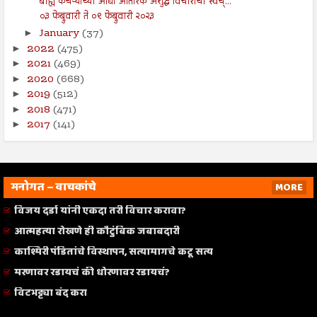
बाह्य कचऱ्याच्या आधी आंतरिक अशुद्ध विचारांची स्वच्...
०३ फेब्रुवारी ते ०९ फेब्रुवारी २०२३
January
(37)
►
2022
(475)
►
2021
(469)
►
2020
(668)
►
2019
(512)
►
2018
(471)
►
2017
(141)
►
मनोगत – वाचकांचे
MORE
विजय दर्डा यांनी एकदा तरी विचार करावा?
आत्महत्या रोखणे ही कौटुंबिक जबाबदारी
काश्मिरी पंडितांचे विस्थापन, सत्यामागचे कटू सत्य
मरणावर रडायचं की धोरणावर रडायचं?
विटभट्ट्या बंद करा