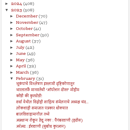
2024
(408)
►
2023
(508)
▼
December
(70)
►
November
(47)
►
October
(41)
►
September
(50)
►
August
(37)
►
July
(42)
►
June
(49)
►
May
(36)
►
April
(32)
►
March
(36)
►
February
(31)
▼
भूकंपांचे विश्लेषण इस्लामी दृष्टिकोणातून
भारतातर्फे मानवतेची ‘ऑपरेशन दोस्त’ मोहीम
कोंडी की कुरघोडी!
वर्धा येथील विद्रोही साहित्य संमेलनाचे अध्यक्ष चंद...
लोकशाही समाजात पत्रकार धोक्यात
बालविवाहामागील तथ्ये
अन्नधान्य रोकून ठेवू नका : पैगंबरवाणी (हदीस)
अर्रअद : ईशवाणी (सुबोध कुरआन)