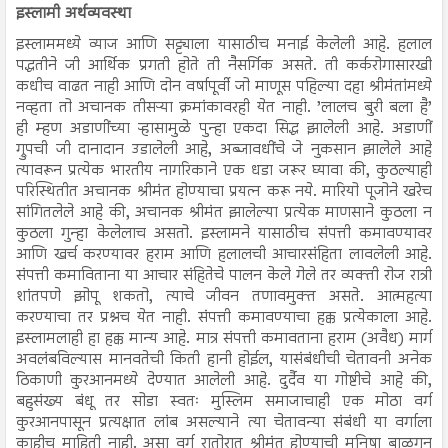
इस्लामी अर्थव्यवस्था
इस्लाममध्ये व्याज आणि सट्ट्याला यासाठीच मनाई केलेली आहे. हलाल
पद्धतीने जी आर्थिक प्रगती होते ती नैसर्गिक असते. ती कर्करोगासारखी
कधीच वाढत नाही आणि दोन वर्षापूर्वी जो माणूस पहिल्या दहा श्रीमंतांमध्ये
नव्हता तो अचानक तीसऱ्या क्रमांकावरही येत नाही. ’लालच बुरी बला है’
ही म्हण अडाणींच्या ऱ्हासामुळे पुन्हा एकदा सिद्ध झालेली आहे. अडाणीं
ग्रुपची जी दानादान उडालेली आहे, अब्जावधींचे जे नुकसान झालेले आहे
त्यावरून प्रत्येक भारतीय नागरिकाने एक धडा जरूर घ्यावा की, कुठल्याही
परिस्थितीत अचानक श्रीमंत होण्याचा प्रयत्न करू नये. मारियो पूजोने खरेच
सांगितलेले आहे की, अचानक श्रीमंत झालेल्या प्रत्येक माणसाने कुठला न
कुठला गुन्हा केलेलाच असतो. इस्लामने यासाठीच संपत्ती कमावण्यावर
आणि खर्च करण्यावर हराम आणि हलालची आचारसंहिता लावलेली आहे.
संपत्ती कमाविताना या आचार संहितेचे पालन केले गेले तर व्यक्ती रोज रात्री
शांतपणे झोपू शकतो, त्याचे जीवन तणावमुक्त असते. आत्महत्या
करण्याचा तर प्रश्नच येत नाही. संपत्ती कमावण्याचा हक्क प्रत्येकाला आहे.
इस्लामलाही हा हक्क मान्य आहे. मात्र संपत्ती कमावताना हराम (अवैध) मार्ग
अवलंबविल्यास मानवतेची किती हानी होईल, यासंबंधीची चेतावनी अनेक
ठिकाणी कुरआनमध्ये देण्यात आलेली आहे. दुर्दैव या गोष्टीचे आहे की,
बहुसंख्य बंधू तर सोडा स्वतः मुस्लिम समाजाचाही एक मोठा वर्ग
कुरआनपासून प्रत्यक्षात लांब असल्याने त्या चेतावन्या संबंधी या वर्गाला
काहीच माहिती नाही. असा वर्ग रातोरात श्रीमंत होण्याची मनिषा बाळगून