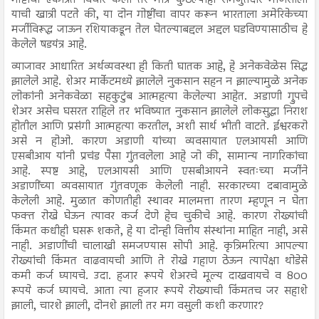
याची खात्री पटते की, या दोन गोष्टींचा वापर करून भारताला अमेरिकेच्या
मर्जीविरूद्ध जाऊन रशियाकडून तेल घेतल्याबद्दल अद्दल घडविण्यासाठीच हे
केलेले षडयंत्र आहे.
व्याजावर आधारित अर्थव्यवस्था ही किती घातक आहे, हे अनेकवेळेस सिद्ध
झालेले आहे. शेअर मार्केटमध्ये झालेले नुकसान सहन न झाल्यामुळे अनेक
लोकांनी अनेकवेळा सहकुटुंब आत्महत्या केलेल्या आहेत. अडाणी ग्रुपचे
शेअर असेच घसरत राहिले तर भविष्यात नुकसान झालेले लोकसुद्धा निराश
होतील आणि प्रसंगी आत्महत्या करतील, अशी सार्थ भीती वाटते. ईश्वरकरो
असे न होओ. कारण अडाणी यांच्या व्यवसायात एलआयसी आणि
एसबीआय यांनी प्रचंड पैसा गुंतवलेला आहे जो की, सामान्य नागरिकांचा
आहे. स्पष्ट आहे, एलआयसी आणि एसबीआयने स्वतःच्या मर्जीने
अडाणींच्या व्यवसायात गुंतवणूक केलेली नाही. सरकारच्या दबावामुळे
केलेली आहे. मुळात कोणतीही स्थावर मालमत्ता तारण म्हणून न घेता
फक्त रोखे घेऊन त्यावर कर्ज देणे हेच चुकीचे आहे. कारण रोख्यांची
किंमत कधीही घसरू शकते, हे या दोन्ही वित्तीय संस्थांना माहित नाही, असे
नाही. अडाणींची चालाखी समजण्यास सोपी आहे. कृत्रिमरित्या आपल्या
रोख्यांची किंमत वाढवायची आणि ते रोखे गहाण ठेऊन त्यापेक्षा थोडेसे
कमी कर्ज घ्यायचे. उदा. हजार रूपये शेअरचे मूल्य दाखवायचे व 800
रूपये कर्ज घ्यायचे. आता त्या हजार रूपये रोख्याची किंमतच जर सहाशे
झाली, चारशे झाली, दोनशे झाली तर मग वसुली कशी करणार?