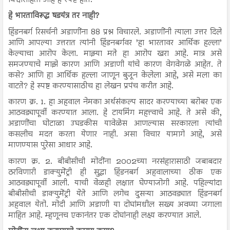
हे भारताविरूद्ध षडयंत्र तर नाही?
हिंडनबर्ग रिसर्चनी अडाणींना 88 प्रश्न विचारले. अडाणींनी त्याला उत्तर दिले
आणि आपल्या उत्तरात त्यांनी हिंडनबर्गवर ’हा भारतावर आर्थिक हल्ला’
केल्याचा आरोप केला. माझ्या मते हा आरोप खरा आहे. मात्र असे
समजण्याचे माझे कारण आणि अडाणी यांचे कारण वेगवेगळे आहेत. ते
कसे? आणि हा आर्थिक हल्ला जाणून बुजून केलेला आहे, असे मला का
वाटते? हे स्पष्ट करण्यासाठीच हा लेखन प्रपंच करीत आहे.
कारण क्र. 1. हा अहवाल नेमका अर्थसंकल्प सादर करण्याच्या बरोबर एक
आठवड्यापूर्वी करण्यात आला. हे टायमिंग महत्त्वाचे आहे. ते असे की,
अडाणींचा घोटाळा उघडकीस यावेळेस आणल्यास सरकारला त्यांची
कसलीच मदत करता येणार नाही. असा विचार यामागे आहे, असे
माणण्यास पुरेसा आधार आहे.
कारण क्र. 2. बीबीसीची मोदींना 2002च्या नरसंहारासाठी जबाबदार
ठरविणारी डाक्युमेंट्री ही सुद्धा हिंडनबर्ग अहवालाच्या ठीक एक
आठवड्यापूर्वी आली. याची वेळही लक्षात घेण्याजोगी आहे. पहिल्यांदा
बीबीसीची डाक्युमेंट्री येते आणि लगेच दुसऱ्या आठवड्यात हिंडनबर्ग
अहवाल येतो. मोदी आणि अडाणी या दोघांमधील सख्य अवघ्या जगाला
माहित आहे. म्हणूनच एकानंतर एक दोघांनाही लक्ष्य करण्यात आले.