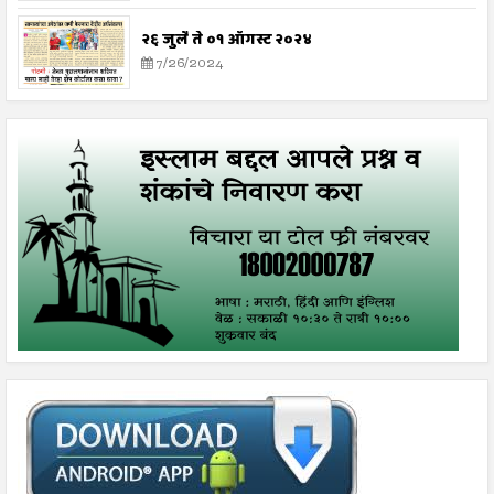
२६ जुलै ते ०१ ऑगस्ट २०२४
7/26/2024