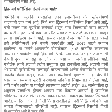
चपखलपणे बसत आहे.
हिंडनबर्ग फॉरेन्सिक रिसर्च काय आहे?
अमेरिकेच्या न्यूयॉर्क शहरातील एका इमारतीच्या दोन खोल्यांमध्ये
चालणारी एक फर्म आहे, जिचे नाव हिंडनबर्ग फॉरेन्सिक रिसर्च असे आहे.
याचे फक्त पाच पूर्णवेळ कर्मचारी असून, पाच फिल्डमध्ये काम करणारे
कर्मचारी आहेत. यांचे काम कार्पोरेट जगतातील घोटाळे उघडकीस आणून
त्यांना नामोहरम करणे आहे. वर-वर पाहता हे जरी अनैतिक वाटत असले
तरी अमेरिकेमध्ये असे करणे कायदेशीर आहे. 2017 साली स्थापन
झालेल्या या फर्मने आतापर्यंत घोटाळेबाज 17-18 कार्पोरेट कंपन्यांना
आस्मान दाखविलेले आहे. हिंडनबर्ग रिसर्चने ज्या कंपनीवर हात टाकला ती
कंपनी पुन्हा उभी राहू शकली नाही, असा या कंपनीचा लौकिक आहे.
यावेळेस त्याने अडाणी उद्योग समुहावर हात टाकलेला आहे. अडाणी यांनी
शेअरमध्ये कृत्रिमरित्या मूल्यवृद्धी करण्यासाठी अनेक बेकायदेशीर मार्गांचा
अवलंब केला असून, कंपनी प्रचंड कर्जामध्ये बुडालेली आहे. कंपनीने
भारताच्या समभाग खरेदी करणाऱ्या लोकांचा विश्वासघात केेलेला आहे,
वगैरे गंभीर आरोप या फर्मद्वारे लावण्यात आलेले आहेत. 24 जानेवारीला हा
अहवाल प्रकाशित होताच अवघ्या पाच दिवसात अडाणी हे जागतिक
श्रीमंतांच्या यादीत तिसऱ्या स्थानावरून घसरून अकरा क्रमांकावर स्थिरावले
आहेत. या ठिकाणीही ते किती दिवस राहतील हे काही निश्चितपणे कोणाला
सांगता येण्यासारखी परिस्थिती नाही. यावरून हिंडनबर्ग रिसर्चची किती
विश्वासार्हता आहे हे स्पष्ट होते.