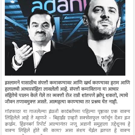
इस्लामने यासाठीच संपत्ती कमावण्यावर आणि खर्च करण्यावर हराम आणि
हलालची आचारसंहिता लावलेली आहे. संपत्ती कमाविताना या आचार
संहितेचे पालन केले गेले तर व्यक्ती रोज रात्री शांतपणे झोपू शकतो, त्याचे
जीवन तणावमुक्त असते. आत्महत्या करण्याचा तर प्रश्नच येत नाही.
गॉडफादर या गाजलेल्या इंग्रजी कादंबरीच्या पहिल्या पृष्ठावर एक वाक्य
लिहिलेले आहे ते म्हणजे - बिहाईंड एव्हरी सक्सेसफुल फॉर्चुन देअर इज
क्राईम. हिंडनबर्ग रिपोर्ट आल्यानंतर जणू अडानी समुहाला उद्देशूनच हे
वाक्य लिहिले होते की काय? असा संशय येईल इतपत हे वाक्य