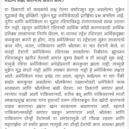
मोदींना लक्ष्य करण्याचे कारण काय?
या ठिकाणी मी वाचकांचे लक्ष गेल्या वर्षापासून सुरू असलेल्या युक्रेन
युद्धाकडे वेधू इच्छितो. युक्रेन युद्ध अमेरिकेसाठी प्रतीष्ठेचा प्रश्न बनलेला आहे.
युरोप आणि अमेरिकेला या युद्धात रशियाविरूद्ध रणांगणामध्ये सरळ उतरता
येत नाही. म्हणून अमेरिकेने रशियाची आर्थिक कोंडी करण्यासाठी आर्थिक
प्रतिबंध लावण्याचा निर्णय घेतला. या मागचा उद्देश रशियाला आर्थिकदृष्ट्या
कमकुवत करणे हा होता. मात्र अमेरिकेच्या या उद्देशाला सुरूंग लावण्याचे
काम चीन, भारत, पाकिस्तान आणि श्रीलंका या चार देशांनी केले. या
चारही देशांनी अमेरिकेच्या रशियावर लावलेल्या निर्बंधांना झुगारून
रशियाकडून खनीज तेलाची आयात सुरूच ठेवली व ती आजही सुरू आहे.
यामुळे रशिया अमेरिकेच्या अपेक्षेप्रमाणे कमकुवत झाला नाही. त्यामुळे
युक्रेन युद्ध संपले नाही आणि लवकर संपणार नाही हे अमेरिकेच्या लक्षात
आले. अमेरिकेला याचा प्रचंड राग आला. म्हणून सर्वप्रथम या चार पैकी
सर्वात कमकुवत असलेल्या श्रीलंकेच्या गळ्याभोवती अमेरिकेने फास
आवळला आणि श्रीलंकेचा बळी घेतला. त्या ठिकाणी सत्तांतर झाले.
त्यानंतर पाळी आली पाकिस्तानची. शरीफ बंधू आणि पाकिस्तानचे माजी
लष्करप्रमुख बाजवा यांना हाताशी धरून रशियाकडून तेल खरेदी करण्याचे
धाडस करणाऱ्या इम्रान खान सरकारला बदलण्यात आले. म्हणजे
पाकिस्तानमध्येही सत्तांतर घडवून आणण्यात आले. श्रीलंका आणि
पाकिस्तान दोन्ही देशांमध्ये या सत्तांतरामुळे जो गोंधळ उडाला आणि
महागाईचा जो स्फोट झाला त्यामुळे त्या दोन्ही देशांची काय अवस्था झाली