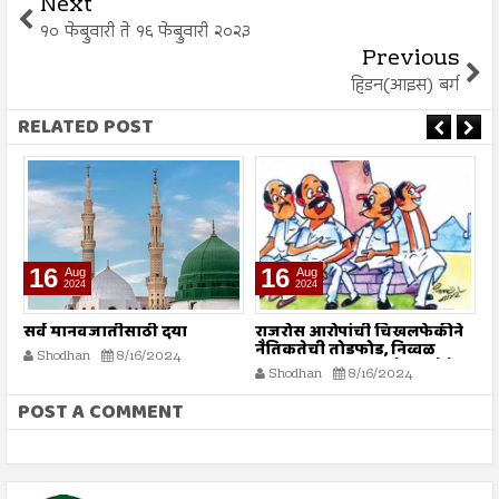
Next
१० फेब्रुवारी ते १६ फेब्रुवारी २०२३
Previous
हिडन(आइस) बर्ग
RELATED POST
16
16
Aug
Aug
2024
2024
सर्व मानवजातीसाठी दया
राजरोस आरोपांची चिखलफेकीने
त
नैतिकतेची तोडफोड, निव्वळ
अ
Shodhan
8/16/2024
गलथान राजकारणामुळे जनसेवेचा
Shodhan
8/16/2024
बट्ट्याबोळ...!
POST A COMMENT