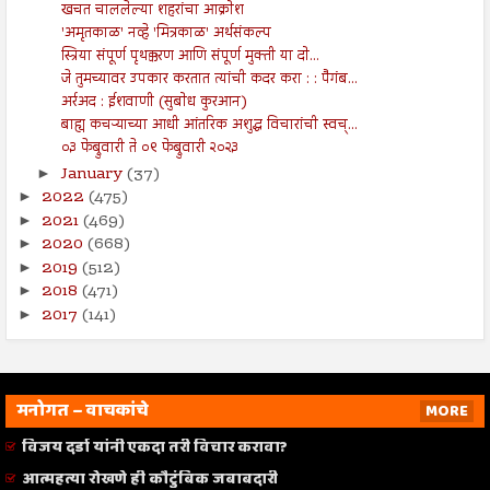
खचत चाललेल्या शहरांचा आक्रोश
'अमृतकाळ' नव्हे 'मित्रकाळ' अर्थसंकल्प
स्त्रिया संपूर्ण पृथक्करण आणि संपूर्ण मुक्ती या दो...
जे तुमच्यावर उपकार करतात त्यांची कदर करा : : पैगंब...
अर्रअद : ईशवाणी (सुबोध कुरआन)
बाह्य कचऱ्याच्या आधी आंतरिक अशुद्ध विचारांची स्वच्...
०३ फेब्रुवारी ते ०९ फेब्रुवारी २०२३
January
(37)
►
2022
(475)
►
2021
(469)
►
2020
(668)
►
2019
(512)
►
2018
(471)
►
2017
(141)
►
मनोगत – वाचकांचे
MORE
विजय दर्डा यांनी एकदा तरी विचार करावा?
आत्महत्या रोखणे ही कौटुंबिक जबाबदारी