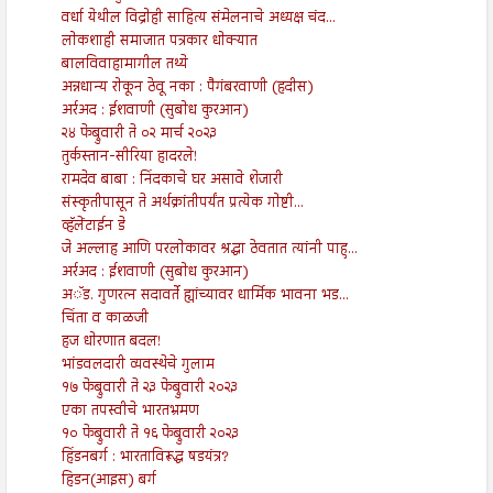
वर्धा येथील विद्रोही साहित्य संमेलनाचे अध्यक्ष चंद...
लोकशाही समाजात पत्रकार धोक्यात
बालविवाहामागील तथ्ये
अन्नधान्य रोकून ठेवू नका : पैगंबरवाणी (हदीस)
अर्रअद : ईशवाणी (सुबोध कुरआन)
२४ फेब्रुवारी ते ०२ मार्च २०२३
तुर्कस्तान-सीरिया हादरले!
रामदेव बाबा : निंदकाचे घर असावे शेजारी
संस्कृतीपासून ते अर्थक्रांतीपर्यंत प्रत्येक गोष्टी...
व्हॅलेंटाईन डे
जे अल्लाह आणि परलोकावर श्रद्धा ठेवतात त्यांनी पाहु...
अर्रअद : ईशवाणी (सुबोध कुरआन)
अॅड. गुणरत्न सदावर्ते ह्यांच्यावर धार्मिक भावना भड...
चिंता व काळजी
हज धोरणात बदल!
भांडवलदारी व्यवस्थेचे गुलाम
१७ फेब्रुवारी ते २३ फेब्रुवारी २०२३
एका तपस्वीचे भारतभ्रमण
१० फेब्रुवारी ते १६ फेब्रुवारी २०२३
हिंडनबर्ग : भारताविरूद्ध षडयंत्र?
हिडन(आइस) बर्ग