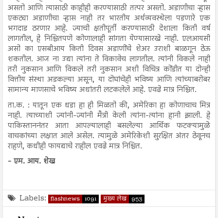
असतो आणि त्यासाठी काहीही करण्यासाठी तत्पर असतो. अडाणीचा ऱ्हास
एकट्या अडाणीचा ऱ्हास नाही तर भारतीय अर्थव्यवस्थेला पडणारे एक
भगदाड ठरणार आहे. ज्याची क्षतीपूर्ती करण्यासाठी देशाला किती वर्ष
लागतील, हे निश्चितपणे कोणालाही सांगता येण्यासारखे नाही. एलआयसी
असो का एसबीआय किती दिवस अडाणींचे शेअर उराशी बाळगून ठेऊ
शकतील. आज ना उद्या त्यांना ते विकावेच लागतील. त्यांनी विकले नाही
तरी नुकसान आणि विकले तरी नुकसान अशी विचित्र कोंडीत या दोन्ही
वित्तीय संस्था अडकल्या असून, या दोघांचेही भविष्य आणि त्यांच्याबरोबर
सामान्य माणसाचे भविष्य अधांतरी लटकलेले आहे. एवढे मात्र निश्चित.
ता.क. : यातून एक धडा हा ही मिळतो की, अमेरिका हा कोणाचाच मित्र
नाही. त्याच्याशी ज्यांनी-ज्यांनी मैत्री केली त्यांना-त्यांना हानी झाली. हे
पाकिस्ताननंतर आता आपल्यालाही बसलेल्या आर्थिक फटक्यामुळे
वाचकांच्या लक्षात आले असेल. त्यामुळे अमेरिकेशी सुरक्षित अंतर ठेवूनच
राहणे, कधीही फायद्याचे राहील एवढे मात्र निश्चित.
- एम. आय. शेख
Labels:
flashnews
1091
मुख्य लेख
953