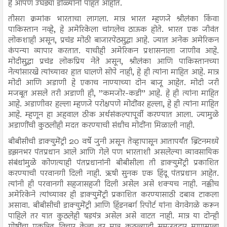
हे आपण उघड्या डोळ्यांनी पाहत आहोत.
तीसरा क्रमांक भारताचा लागला. मात्र भारत म्हणजे श्रीलंका किंवा
पाकिस्तान नव्हे, हे अमेरिकेला चांगलेच ठाऊक होते. भारत एक जीवंत
लोकशाही असून, प्रचंड मोठी बाजारपेठसुद्धा आहे. ज्यात अनेक अमेरिकन
कंपन्या व्यापार करतात. याचीही अमेरिकन प्रशासनाला जाणीव आहे.
मोदीसुद्धा प्रचंड लोकप्रिय नेते असून, श्रीलंका आणि पाकिस्तानच्या
नेत्यांसारखे त्यांच्यावर हात घालणे सोपे नाही, हे ही त्यांना माहित आहे. मात्र
मोदी आणि अडाणी हे एकाच नाण्याच्या दोन बाजू आहेत. मोदी जरी
मजबूत असले तरी अडाणी ही, ’’कमजोर-कडी’’ आहे. हे ही त्यांना माहित
आहे. अडाणीवर हल्ला म्हणजे परोक्षपणे मोदींवर हल्ला, हे ही त्यांना माहित
आहे. म्हणून हा अहवाल ठीक अर्थसंकल्पापूर्वी करण्यात आला. ज्यामुळे
अडाणींची कुठलीही मदत करण्याची संधीच मोदींना मिळाली नाही.
बीबीसीची डाक्युमेंट्री 20 वर्षे जुनी असून तेव्हापासून आतापर्यंत ब्रिटनमध्ये
डझनभर पंतप्रधान आले आणि गेले पण भारताशी असलेल्या व्यावसायिक
संबंधांमुळे कोणत्याही पंतप्रधानांनी बीबीसीला ती डाक्युमेंट्री प्रकाशित
करण्याची परवानगी दिली नाही. ऋषी सुनक एक हिंदू पंतप्रधान आहेत.
त्यांनी ही परवानगी सहजासहजी दिली असेल असे शक्यच नाही. नक्कीच
अमेरिकेने त्यांच्यावर ही डाक्युमेंट्री प्रकाशित करण्यासाठी दबाव टाकला
असावा. बीबीसीची डाक्युमेंट्री आणि हिंडनबर्ग रिपोर्ट यांना वेगवेगळे करून
पाहिले तर यात कुठलेही षडयंत्र असेल असे वाटत नाही. मात्र या दोन्ही
गोष्टींचा एकत्रित विचार केला तर मात्र कुठल्याही समजुतदार माणसाला