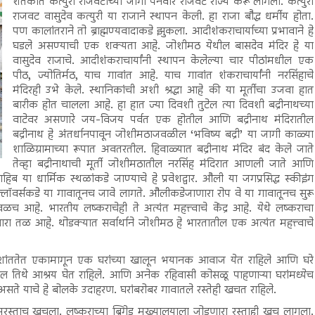
शतकात कत्युरी राजवटीच्या जागी पनवार राजवट राज्य करू लागली. कत्युरी
राजवट वासुदेव कत्युरी या राजाने स्थापन केली. हा राजा बौद्ध धर्मीय होता.
पण कालांतराने तो ब्राह्मण्यवादाकडे झुकला. आदीशंकराचार्याच्या प्रभावाने हे
घडले असण्याची एक शक्यता आहे. जोशीमठ येथील बासदेव मंदिर हे या
वासुदेव राजाचे. आदीशंकराचार्यांनी स्थापन केलेल्या चार पीठांमधील एक
पीठ, ज्योतिर्मठ, याच गावांत आहे. याच गावांत शंकराचार्यांनी नरसिंहाचे
मंदिरही उभे केले. स्थानिकांची अशी श्रद्धा आहे की या मूर्तीचा उजवा हात
बारीक होत चालला आहे. हा हात ज्या दिवशी तुटेल त्या दिवशी बद्रीनाथच्या
वाटेवर असणारे जय-विजय पर्वत एक होतील आणि बद्रीनाथ मंदिरातील
बद्रीनाथ हे अंतर्धानपावून जोशीमठाजवळील ‘भविष्य बद्री’ या जागी काळ्या
शाळिग्रामाच्या रूपात अवतरतील. हिवाळ्यात बद्रीनाथ मंदिर बंद केले जाते
तेव्हा बद्रीनाथाची मूर्ती जोशीमठातील नरसिंह मंदिरात आणली जाते आणि
हिब या धार्मिक स्थळांकडे जाण्याचे हे प्रवेशद्वार. औली या जगप्रसिद्ध स्कीइंग
फ्लॉवर्सकडे या गावातूनच जावे लागते. औलीकडेजाणारा रोप वे या गावातूनच सुरू
 आहे. भारतीय लष्कराचेही ते अत्यंत महत्त्वाचे केंद्र आहे. येथे लष्कराचा
तळ आहे. थोडक्यात सर्वार्थाने जोशीमठ हे भारतातील एक अत्यंत महत्त्वाचे
भयाण शांततेत एकामागून एक घरांच्या खालून भयानक आवाज येत राहिले आणि घरे
 तिथे आश्रय घेत राहिले. आणि अनेक रहिवासी कोसळू पाहणाऱ्या घरांमध्येच
ते याचे हे बोलके उदाहरण. घरांबरोबर गावातले रस्तेही खचत राहिले.
रस्ताच खचला. लष्कराच्या ब्रिगेड मुख्यालयाला जोडणारा रस्ताही खचू लागला.