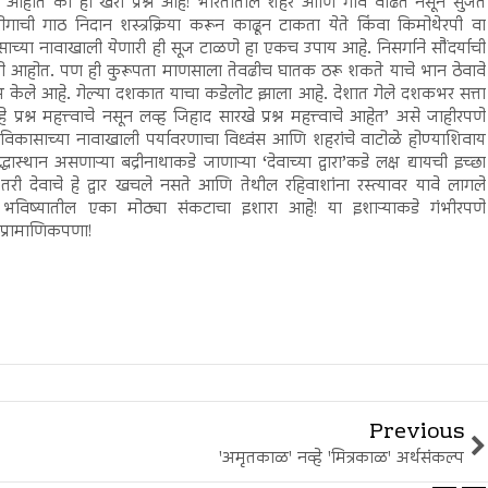
र आहोत का हा खरा प्रश्न आहे! भारतातील शहरे आणि गावे वाढत नसून सुजत
गाची गाठ निदान शस्त्रक्रिया करून काढून टाकता येते किंवा किमोथेरपी वा
साच्या नावाखाली येणारी ही सूज टाळणे हा एकच उपाय आहे. निसर्गाने सौंदर्याची
 आहोत. पण ही कुरूपता माणसाला तेवढीच घातक ठरू शकते याचे भान ठेवावे
लक्ष केले आहे. गेल्या दशकात याचा कडेलोट झाला आहे. देशात गेले दशकभर सत्ता
े प्रश्न महत्त्वाचे नसून लव्ह जिहाद सारखे प्रश्न महत्त्वाचे आहेत’ असे जाहीरपणे
यंत विकासाच्या नावाखाली पर्यावरणाचा विध्वंस आणि शहरांचे वाटोळे होण्याशिवाय
द्धास्थान असणाऱ्या बद्रीनाथाकडे जाणाऱ्या ‘देवाच्या द्वारा’कडे लक्ष द्यायची इच्छा
तरी देवाचे हे द्वार खचले नसते आणि तेथील रहिवाशांना रस्त्यावर यावे लागले
भविष्यातील एका मोठ्या संकटाचा इशारा आहे! या इशाऱ्याकडे गंभीरपणे
ा प्रामाणिकपणा!
Previous
'अमृतकाळ' नव्हे 'मित्रकाळ' अर्थसंकल्प