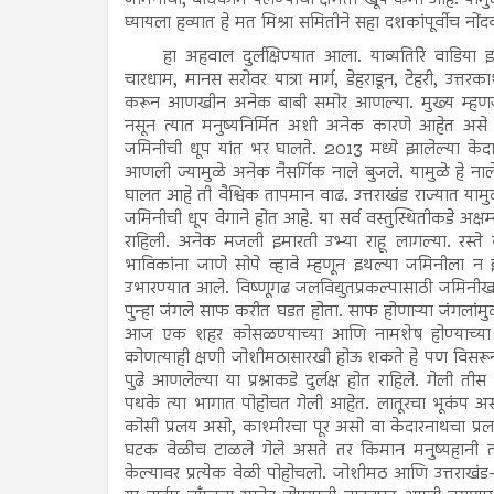
घ्यायला हव्यात हे मत मिश्रा समितीने सहा दशकांपूर्वीच नोंद
हा अहवाल दुर्लक्षिण्यात आला. याव्यतिरिे वाड
चारधाम, मानस सरोवर यात्रा मार्ग, डेहराडून, टेहरी, उत्तरका
करून आणखीन अनेक बाबी समोर आणल्या. मुख्य म्हणजे त
नसून त्यात मनुष्यनिर्मित अशी अनेक कारणे आहेत असे त्यां
जमिनीची धूप यांत भर घालते. 2013 मध्ये झालेल्या केदार
आणली ज्यामुळे अनेक नैसर्गिक नाले बुजले. यामुळे हे ना
घालत आहे ती वैश्विक तापमान वाढ. उत्तराखंड राज्यात याम
जमिनीची धूप वेगाने होत आहे. या सर्व वस्तुस्थितीकडे अक्
राहिली. अनेक मजली इमारती उभ्या राहू लागल्या. रस्ते बां
भाविकांना जाणे सोपे व्हावे म्हणून इथल्या जमिनीला न
उभारण्यात आले. विष्णूगढ जलविद्युतप्रकल्पासाठी जमिनी
पुन्हा जंगले साफ करीत घडत होता. साफ होणाऱ्या जंगलांमुळे
आज एक शहर कोसळण्याच्या आणि नामशेष होण्याच्या अव
कोणत्याही क्षणी जोशीमठासारखी होऊ शकते हे पण विसरून
पुढे आणलेल्या या प्रश्नाकडे दुर्लक्ष होत राहिले. गेली ती
पथके त्या भागात पोहोचत गेली आहेत. लातूरचा भूकंप असो,
कोसी प्रलय असो, काश्मीरचा पूर असो वा केदारनाथचा प्रल
घटक वेळीच टाळले गेले असते तर किमान मनुष्यहानी तरी
केल्यावर प्रत्येक वेळी पोहोचलो. जोशीमठ आणि उत्तराख