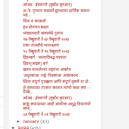
अर्रअद : ईशवाणी (सुबोध कुरआन)
अॅड. गुणरत्न सदावर्ते ह्यांच्यावर धार्मिक भावना
भड...
चिंता व काळजी
हज धोरणात बदल!
भांडवलदारी व्यवस्थेचे गुलाम
१७ फेब्रुवारी ते २३ फेब्रुवारी २०२३
एका तपस्वीचे भारतभ्रमण
१० फेब्रुवारी ते १६ फेब्रुवारी २०२३
हिंडनबर्ग : भारताविरूद्ध षडयंत्र?
हिडन(आइस) बर्ग
खचत चाललेल्या शहरांचा आक्रोश
'अमृतकाळ' नव्हे 'मित्रकाळ' अर्थसंकल्प
स्त्रिया संपूर्ण पृथक्करण आणि संपूर्ण मुक्ती या दो...
जे तुमच्यावर उपकार करतात त्यांची कदर करा : :
पैगंब...
अर्रअद : ईशवाणी (सुबोध कुरआन)
बाह्य कचऱ्याच्या आधी आंतरिक अशुद्ध विचारांची
स्वच्...
०३ फेब्रुवारी ते ०९ फेब्रुवारी २०२३
January
(37)
►
2022
(475)
►