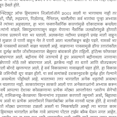
वून ठेवले होते.
िया इन्स्टिट्यूट ऑफ हिमालयन जिऑलॉजीने 2001 साली या भागाचाच नाही तर
शी, पौडी, रुद्रप्रयाग, पिठोरगड, नैनिताल, चामौलीया सर्व भागांचा पुन्हा अभ्यास
्यांच्या अहवालात, हा भाग फक्तनैसर्गिक कारणांमुळे धोकादायक बनलेला
नी मांडले. विष्णूप्रयागपासून वाहत येणाऱ्या नैसर्गिक जलस्रोतांमुळे होणारी
नाथ प्रलयाने यात भर घातली. अलकनंदा नदीच्या प्रवाहाने प्रचंड माती वाहून
ले मुळात जे पाणी वाहून नेत ते पाणी आता भलतीकडून बाहेर पडते. यामध्ये भर
ुळे पावसाची सरासरी वाढत चालली आहे. वाढणाऱ्या पावसामुळे डोंगर उतारांवरील
षम्य दुर्लक्ष करीत जोशीमठभागात बेसुमार बांधकामे होत राहिली. हॉटेल्स फोफावत
धण्यात आले. बद्रीनाथ येथे जाण्याचे हे द्वार असल्याने बद्रीनाथला जाणाऱ्या
 झेपणारे मोठे रस्ते बांधण्यात आले. इतकेच नाही तर धरणे आणि वीजप्रकल्प
खाली बोगदे खणण्यात आले. हे सर्व विकासाच्या नावाखाली घडत होते. हा विकास
 जमिनीची धूप वाढत होती. या सर्व सत्यांकडे दशकानुदशके दुर्लक्ष होत गेल्याने
स्थेला पोहोचले आहे. भारताच्या उत्तर भागातील अनेक शहरांची अवस्था
 चालणार नाही. सरकारांमागून सरकारे आली पण अनेकतज्ज्ञांनी अभ्यास करून
स वर्षे आपल्या देशावर कोसळणाऱ्या प्रत्येक मोठ्या आपत्तीनंतर ‘आरोग्य सेने’ची
 तामिळनाडू-केरळच्या किनाऱ्यांना उद्ध्वस्त करणारी त्सुनामी असो, बिहारचा
य असो या प्रत्येक आपत्तीमागे निसर्गाबरोबर अनेक मानवी घटक होते. हे मानवी
 मोठ्या प्रमाणावर टळली असती या निष्कर्षाप्रति आम्ही त्या भागात काम
ंड-हिमाचल भागातील अनेक गावे आपल्या पोटात टाईम बाँम्ब घेऊन जगत आहेत.