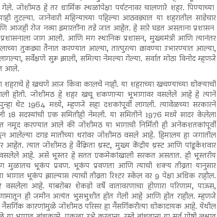
ेले. जोशीमठ हे तर धार्मिक स्थळांपेक्षा पर्यटनावर चालणारे शहर. पिण्याच्या
याही तुटल्या. जानेवारी महिन्याच्या पहिल्या आठवड्यात या शहरातील साडेचार
णि आजही रोज नव्या इमारतींना तडे जात आहेत. हे सारे घडत असताना प्रशासन
ावर प्रशासनाला जाग आली. आणि मग स्थानिक प्रशासन, मुख्यमंत्री आणि त्यानंतर
ाच्या तुकड्या तैनात करण्यात आल्या, तात्पुरत्या छावण्या उभारण्यात आल्या,
्या, सर्वेक्षणे सुरू झाली, समित्या नेमल्या गेल्या. सर्वात मोठा विनोद म्हणजे
ात आले.
 या शहराचे हे खचणे आज किंवा कालचे नाही. या शहराच्या खचण्याच्या धोक्याची
ागली होती. जोशीमठ हे शहर खचू शकणाऱ्या भूभागावर वसलेले आहे हे त्याने
पुन्हा थेट 1964 मध्ये, म्हणजे सहा दशकांपूर्वी लागली. त्यावेळच्या सरकारने
ेखाली 18 सदस्यांची एक समितीही नेमली. या समितीने 1976 मध्ये सादर केलेला
त नमूद करण्यात आले की जोशीमठ या भागाची निर्मिती ही अनेकशतकांपूर्वी
ळून आलेल्या दगड मातीच्या थरांवर जोशीमठ वसले आहे. हिमालय हा जगातील
ेत. त्यात जोशीमठ हे वैक्रिता थ्रस्ट, मुख्य केंद्रीय थ्रस्ट आणि पांडूकेशवार
वर वसलेले आहे. असे भूस्तर हे सतत एकमेकांखाली सरकत असतात. ही भूस्तरीय
ाग मुळातच भूकंप प्रवण. भूकंप प्रवणता आणि त्याची शक्य तीव्रता यानुसार
 भागात भूकंप झाल्यास त्याची तीव्रता रिश्टर स्केल वर 9 पेक्षा अधिक राहील.
वर वसलेला आहे. याबरोबर शेकडो वर्षे वातावरणाचा होणारा परिणाम, पाऊस,
 परिणामातून ही जमीन अत्यंत भुसभुशीत होत गेली आहे आणि होत राहील. म्हणजे
नैसर्गिक कारणांमुळे जोशीमठ परिसर हा नैसर्गिकरीत्या धोकादायक आहे. येथील
या भागात बांधकामे, प्रकल्प उभे करताना, रस्ते बांधताना या सर्व गोष्टी लक्षात