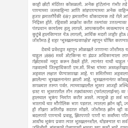
काही छोटी मंदिरेतर कोसळली. अनेक हॉटेलांना गंभीर तडे ग
पाण्याच्या जलवाहिन्या आणि सांडपाण्याच्या अनेक वाहिन्
हजार इमारतींपैकी 687 इमारतींना धोकादायक तडे गेले आ
निद्रिस्त होते. रहिवासी आक्रोश करीत रस्त्यांवर उतरल्य
पंतप्रधान कार्यालय हलू लागले. आपत्कालीन व्यवस्थापन दल
कुटुंबे हालविण्यात येऊ लागली, आर्थिक मदती जाहीर होऊ लागल
जोशीमठ हे शहर ‘भूस्खलनप्रवणक्षेत्र’ म्हणून घोषित करण्य
देवाचे प्रवेशद्वार म्हणून ओळखले जाणाऱ्या जोशीमठ
चाहूल 1886 मध्ये अ‍ॅटकिन्स या इंग्रज अधिकाऱ्याला ल
गॅझेटमध्ये नमूद करून ठेवले होते. त्यानंतर याची चाहूल 
गढवालचे जिल्हाधिकारी एम.सी. मिश्रा यांच्या अध्यक्षत
अहवाल लक्षात घेण्यासारखा आहे. या समितीच्या अहवाला
झालेल्या भूस्खलनानंतर झाली आहे. भूस्खलनानंतर कोस
सगळ्यात तरुण पर्वत. त्याच्याखालील भूस्तर आजही अस्थिर आह
थ्रस्ट या भूस्तरातील तीन तड्यांवरच्या (फॉलटलाईन्स) 
हालचाल भूकंप निर्माण करीत असते. त्यामुळे हा सर्व भ
भारताचे चार भौगोलिक भाग पडतात. त्यातला झोन व्ही, ज्या
ही तीव्रता अतितीव्र सदरात मोडते. जोशीमठ झोन व्ही 
बदलणारे पाण्याचे प्रवाह, झिरपणारे पाणी या सर्वांच्या
आधीच भूकंप प्रवण त्यात भूस्खलनशील. थोडक्यात या सर्व 
जमिनीची, बांधकामे पेलण्याची क्षमता खूप कमी आहे. यामुळे 