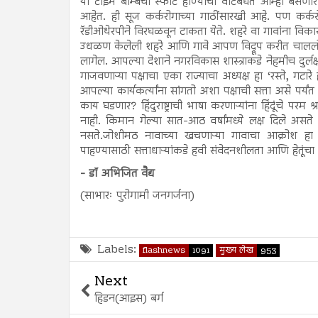
या टाईम बाँम्बचा स्फोट होण्याची वाटबघत आम्ही बसणा
आहेत. ही सूज कर्करोगाच्या गाठींसारखी आहे. पण कर्करो
रॅडीओथेरपीने विरघळवून टाकता येते. शहरे वा गावांना विका
उधळण केलेली शहरे आणि गावे आपण विद्रूप करीत चाललो
लागेल. आपल्या देशाने नगरविकास शास्त्राकडे नेहमीच दुर्
गाजवणाऱ्या पक्षाचा एका राज्याचा अध्यक्ष हा ‘रस्ते, गटारे ह
आपल्या कार्यकर्त्यांना सांगतो अशा पक्षाची सत्ता असे पर्
काय घडणार? हिंदुराष्ट्राची भाषा करणाऱ्यांना हिंदूंचे परम श्र
नाही. किमान गेल्या सात-आठ वर्षांमध्ये लक्ष दिले असते 
नसते.जोशीमठ नावाच्या खचणाऱ्या गावाचा आक्रोश हा 
पाहण्यासाठी सत्ताधाऱ्यांकडे हवी संवेदनशीलता आणि हेतूंच
- डॉ अभिजित वैद्य
(साभारः पुरोगामी जनगर्जना)
Labels:
flashnews
1091
मुख्य लेख
953
Next
हिडन(आइस) बर्ग