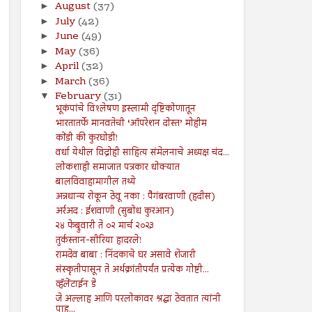
August
(37)
►
July
(42)
►
June
(49)
►
May
(36)
►
April
(32)
►
March
(36)
►
February
(31)
▼
भूकंपांचे विश्लेषण इस्लामी दृष्टिकोणातून
भारतातर्फे मानवतेची ‘ऑपरेशन दोस्त’ मोहीम
कोंडी की कुरघोडी!
वर्धा येथील विद्रोही साहित्य संमेलनाचे अध्यक्ष चंद...
लोकशाही समाजात पत्रकार धोक्यात
बालविवाहामागील तथ्ये
अन्नधान्य रोकून ठेवू नका : पैगंबरवाणी (हदीस)
अर्रअद : ईशवाणी (सुबोध कुरआन)
२४ फेब्रुवारी ते ०२ मार्च २०२३
तुर्कस्तान-सीरिया हादरले!
रामदेव बाबा : निंदकाचे घर असावे शेजारी
संस्कृतीपासून ते अर्थक्रांतीपर्यंत प्रत्येक गोष्टी...
व्हॅलेंटाईन डे
जे अल्लाह आणि परलोकावर श्रद्धा ठेवतात त्यांनी
पाहु...