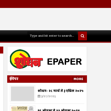
ईपेपर
MORE
शोधन- २८ मार्च ते ३ एप्रिल २०२५
3/27/2025
१६ ऑगस्ट ते २२ ऑगस्ट २०२४