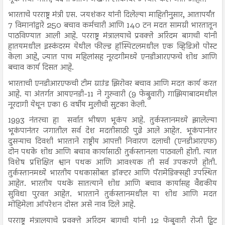
भारताचे परराष्ट्र मंत्री एस. जयशंकर यांनी दिलेल्या माहितीनुसार, आतापर्यंत
7 विमानांद्वारे 250 बचाव कर्मचारी आणि 140 टन मदत सामग्री भारतातून
पाठविण्यात आली आहे. परराष्ट्र मंत्रालयाचे प्रवक्ते अरिंदम बागची यांनी
हातयमधील इस्कंदरम येथील फील्ड हॉस्पिटलमधील एक व्हिडिओ पोस्ट
केला आहे, ज्यात पाच महिलांसह नूरदगीमध्ये एनडीआरएफचे शोध आणि
बचाव कार्य दिसत आहे.
भारताची एनडीआरएफची टीम ग्राउंड झिरोवर बचाव आणि मदत कार्य करत
आहे. या अंतर्गत आयएनडी-11 ने गुरुवारी (9 फेब्रुवारी) गाझियाबादमधील
नूरदागी येथून एका 6 वर्षीय मुलीची सुटका केली.
1993 नंतरचा हा सर्वात भीषण भूकंप आहे. तुर्कस्तानमध्ये झालेल्या
भूकंपानंतर जगातील सर्व देश मदतीसाठी पुढे आले आहेत. भूकंपानंतर
दुसऱ्याच दिवशी भारताने राष्ट्रीय आपत्ती निवारण दलाची (एनडीआरएफ)
दोन पथके शोध आणि बचाव कार्यासाठी तुर्कस्तानला पाठवली होती. त्यात
विशेष प्रशिक्षित श्वान पथक आणि आवश्यक ती सर्व उपकरणे होती.
तुर्कस्तानमध्ये भारतीय पथकासोबत डॉक्टर आणि पॅरामेडिक्सही उपस्थित
आहेत. भारतीय पथके सातत्याने शोध आणि बचाव कार्यासह वैद्यकीय
सुविधा पुरवत आहेत. भारताने तुर्कस्तानमधील या शोध आणि मदत
मोहिमेला ऑपरेशन दोस्त असे नाव दिले आहे.
परराष्ट्र मंत्रालयाचे प्रवक्ते अरिंदम बागची यांनी 12 फेब्रुवारी रोजी ट्विट