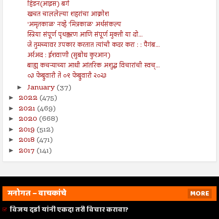
हिडन(आइस) बर्ग
खचत चाललेल्या शहरांचा आक्रोश
'अमृतकाळ' नव्हे 'मित्रकाळ' अर्थसंकल्प
स्त्रिया संपूर्ण पृथक्करण आणि संपूर्ण मुक्ती या दो...
जे तुमच्यावर उपकार करतात त्यांची कदर करा : : पैगंब...
अर्रअद : ईशवाणी (सुबोध कुरआन)
बाह्य कचऱ्याच्या आधी आंतरिक अशुद्ध विचारांची स्वच्...
०३ फेब्रुवारी ते ०९ फेब्रुवारी २०२३
January
(37)
►
2022
(475)
►
2021
(469)
►
2020
(668)
►
2019
(512)
►
2018
(471)
►
2017
(141)
►
मनोगत – वाचकांचे
MORE
विजय दर्डा यांनी एकदा तरी विचार करावा?