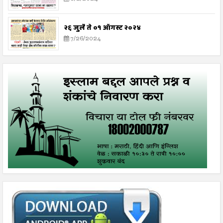
२६ जुलै ते ०१ ऑगस्ट २०२४
7/26/2024