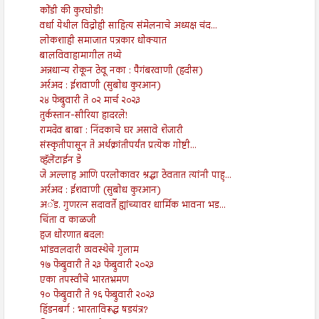
कोंडी की कुरघोडी!
वर्धा येथील विद्रोही साहित्य संमेलनाचे अध्यक्ष चंद...
लोकशाही समाजात पत्रकार धोक्यात
बालविवाहामागील तथ्ये
अन्नधान्य रोकून ठेवू नका : पैगंबरवाणी (हदीस)
अर्रअद : ईशवाणी (सुबोध कुरआन)
२४ फेब्रुवारी ते ०२ मार्च २०२३
तुर्कस्तान-सीरिया हादरले!
रामदेव बाबा : निंदकाचे घर असावे शेजारी
संस्कृतीपासून ते अर्थक्रांतीपर्यंत प्रत्येक गोष्टी...
व्हॅलेंटाईन डे
जे अल्लाह आणि परलोकावर श्रद्धा ठेवतात त्यांनी पाहु...
अर्रअद : ईशवाणी (सुबोध कुरआन)
अॅड. गुणरत्न सदावर्ते ह्यांच्यावर धार्मिक भावना भड...
चिंता व काळजी
हज धोरणात बदल!
भांडवलदारी व्यवस्थेचे गुलाम
१७ फेब्रुवारी ते २३ फेब्रुवारी २०२३
एका तपस्वीचे भारतभ्रमण
१० फेब्रुवारी ते १६ फेब्रुवारी २०२३
हिंडनबर्ग : भारताविरूद्ध षडयंत्र?