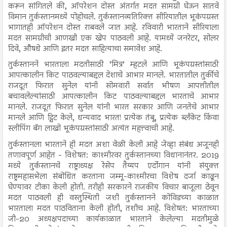
करून सांगितले की, ऑपरेशन दोस्त अंतर्गत मदत सामग्री घेऊन सातवे
विमान तुर्कस्तानमध्ये पोहोचले. तुर्कस्तानव्यतिरिक्त सीरियातील भूकंपग्रस्त
भागातही ऑपरेशन दोस्त राबवले जात आहे. रविवारी भारताने सीरियाला
मदत सामग्रीची आणखी एक खेप पाठवली आहे. यामध्ये जनरेटर, सोलर
दिवे, औषधे आणि इतर मदत साहित्याचा समावेश आहे.
तुर्कस्तानने भारताला मदतीसाठी ’मित्र’ म्हटले आणि भूकंपग्रस्तांसाठी
आपत्कालीन किट पाठवल्याबद्दल देशाचे आभार मानले. भारतातील तुर्कीचे
राजदूत फिरात सुनेल यांनी सोमवारी सर्वात भीषण आपत्तीतील
बचावलेल्यांसाठी आपत्कालीन किट पाठवल्याबद्दल भारताचे आभार
मानले. राजदूत फिरात सुनेल यांनी भारत सरकार आणि जनतेचे आभार
मानले आणि ट्विट केले, धन्यवाद भारत! प्रत्येक तंबू, प्रत्येक ब्लँकेट किंवा
स्लीपिंग बॅग लाखो भूकंपग्रस्तांसाठी अत्यंत महत्त्वाची आहे.
तुर्कस्तानला भारताने ही मदत अशा वेळी केली आहे जेव्हा संबंध अजूनही
तणावपूर्ण आहेत - विशेषत: काश्मीरवर तुर्कस्तानच्या विधानानंतर. 2019
मध्ये तुर्कस्तानचे राष्ट्राध्यक्ष रेसेप तैय्यप एर्दोगान यांनी संयुक्त
राष्ट्रमहासभेला संबोधित करताना जम्मू-काश्मीरचा विशेष दर्जा काढून
घेण्यावर टीका केली होती. तरीही सरकारने राजकीय विचार बाजूला ठेवून
मदत पाठवली ही वस्तुस्थिती जशी तुर्कस्तानने कोविडच्या काळात
भारताला मदत पाठविताना केली होती, तशीच आहे. विशेषत: भारताच्या
जी-20 अध्यक्षपदाच्या कार्यकाळात भारताने केलेल्या मदतीमुळे