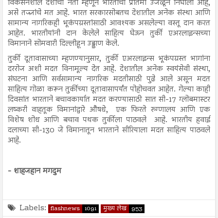
विकसनशील देशांचा नेता म्हणून भारताची प्रतिमा उजळून निघाली आहे,
असे तज्ज्ञांचे मत आहे. भारत सरकारसोबतच देशातील अनेक संस्था आणि
सामान्य नागरिकही भूकंपग्रस्तांसाठी आवश्यक असलेल्या वस्तू दान करत
आहेत. भारतीयांनी दान केलेले साहित्य घेऊन तुर्की एअरलाइन्सच्या
विमानाने सोमवारी दिल्लीहून उड्डाण केले.
तुर्की दूतावासाच्या म्हणण्यानुसार, तुर्की एअरलाइन्स भूकंपग्रस्त भागांना
दररोज अशी मदत विनामूल्य देत आहे. देशातील अनेक स्वयंसेवी संस्था,
संघटना आणि सर्वसामान्य नागरिक मदतीसाठी पुढे आले असून मदत
साहित्य गोळा करून तुर्कीच्या दूतावासापर्यंत पोहोचवत आहेत. गेल्या काही
दिवसांत भारताने बचावकार्यात मदत करण्यासाठी सात सी-17 ग्लोबमास्टर
लष्करी वाहतूक विमानांद्वारे औषधे, एक फिरते रुग्णालय आणि एक
विशेष शोध आणि बचाव पथक तुर्कीला पाठवले आहे. भारतीय हवाई
दलाच्या सी-130 जे विमानातून भारताने सीरियाला मदत साहित्य पाठवले
आहे.
- शाहजहान मगदुम
Labels:
flashnews
1091
मुख्य लेख
953