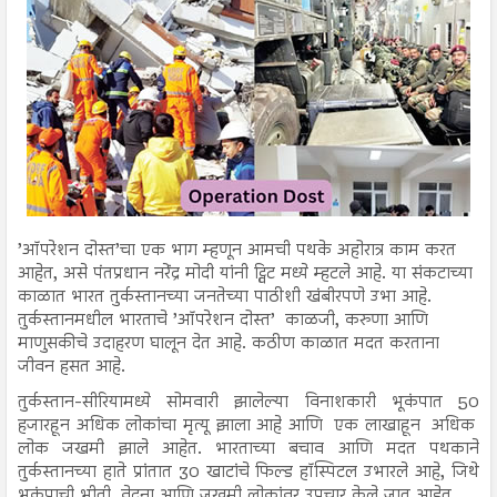
’ऑपरेशन दोस्त’चा एक भाग म्हणून आमची पथके अहोरात्र काम करत
आहेत, असे पंतप्रधान नरेंद्र मोदी यांनी ट्विट मध्ये म्हटले आहे. या संकटाच्या
काळात भारत तुर्कस्तानच्या जनतेच्या पाठीशी खंबीरपणे उभा आहे.
तुर्कस्तानमधील भारताचे ’ऑपरेशन दोस्त’ काळजी, करुणा आणि
माणुसकीचे उदाहरण घालून देत आहे. कठीण काळात मदत करताना
जीवन हसत आहे.
तुर्कस्तान-सीरियामध्ये सोमवारी झालेल्या विनाशकारी भूकंपात 50
हजारहून अधिक लोकांचा मृत्यू झाला आहे आणि एक लाखाहून अधिक
लोक जखमी झाले आहेत. भारताच्या बचाव आणि मदत पथकाने
तुर्कस्तानच्या हाते प्रांतात 30 खाटांचे फिल्ड हॉस्पिटल उभारले आहे, जिथे
भूकंपाची भीती, वेदना आणि जखमी लोकांवर उपचार केले जात आहेत.