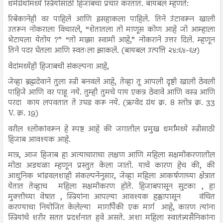
धर्मग्रंथांमध्ये स्त्रियांसाठी हिजाबचा प्रचार करतात. बायबल म्हणते:
रिबेकानेही वर पाहिले आणि इसहाकला पाहिले. तिने उंटावरून खाली
उतरून नोकराला विचारले, “शेतातला तो माणूस कोण आहे जो आम्हाला
भेटायला येतोय ?” “तो माझा स्वामी आहे,” नोकराने उत्तर दिले. म्हणून
तिने पदर घेतला आणि स्वतःला झाकले. (बायबल उत्पत्ति २४:६४-६५)
वेदांमध्येही हिजाबची संकल्पना आहे,
जेव्हा ब्रह्मदेवाने तुला स्त्री बनवले आहे, तेव्हा तू आपली दृष्टी खाली ठेवली
पाहिजे आणि वर पाहू नये. तुम्ही तुमचे पाय एकत्र ठेवावे आणि वस्त्र आणि
परदा काय लपवतात ते उघड करू नये. (ऋग्वेद ग्रंथ क्र. 8 स्तोत्र क्र. 33
V. क्र. 19)
वरील श्लोकांवरून हे स्पष्ट आहे की जगातील प्रमुख धर्मांमध्ये स्त्रीसाठी
हिजाब आवश्यक आहे.
मात्र, आज हिजाब हा अत्याचाराचा लक्षण आणि महिला सक्षमीकरणातील
मोठा अडथळा म्हणून प्रस्तुत केला जातो. याचे कारण हेच की, की
आधुनिक भांडवलशाही संकल्पनेनुसार, जेव्हा महिला आकर्षणाच्या क्षेत्रात
येतात तेव्हाच महिला सक्षमीकरण होते. हिजाबपासून सुटका , हा
मुक्तीच्या वेषात , स्त्रियांना आपल्या आवश्यक हक्कापासून वंचित
करण्याचा नियोजित केलेल्या मार्गांपैकी एक मार्ग आहे, कारण त्यांना
स्त्रियांचे शरीर सतत प्रदर्शनात हवे असते. अशा महिला स्वातंत्र्यसैनिकांना