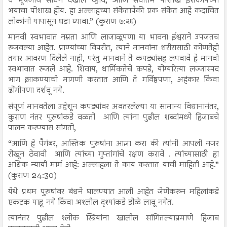
व भूषणाचे साधन देखील व्हावे, आणि सर्वोत्तम पोशाख ईशकोपच्या
भयाचा पोशाख होय. हा अल्लाहच्या संकेतापैकी एक संकेत आहे कदाचित
लोकांनी यापासून धडा घ्यावा.” (कुराण ७:२६)
मानवी स्वभावात नम्रता आणि लाजाळूपणा या भावना ईश्वराने उपजतच
रुजवल्या आहेत. प्राण्यांच्या विपरीत, त्याने मानवांना शरीरासाठी कोणतेही
तयार आवरण दिलेले नाही, परंतु मानवाने ते कपड्यांसह लपवावे हे मानवी
स्वभावात रुजले आहे. शिवाय, धार्मिकतेचे कपडे, योग्यरित्या लज्जास्पद
भाग झाकण्याची मागणी करतात आणि ते गर्विष्ठपणा, अहंकार किंवा
ढोंगीपणा दर्शवू नये.
संपूर्ण मानवतेला उद्देशून कपड्यांवर अवतरलेल्या या सामान्य विधानानंतर,
कुराण नंतर पुरुषांकडे वळतो आणि त्यांना पुढील शब्दांमध्ये हिजाबचे
पालन करण्यास सांगतो,
“आणि हे पैगंबर, आस्तिक पुरुषांना आज्ञा करा की त्यांनी आपली नजर
रोखून ठेवावी आणि त्यांच्या गुप्तांगांचे रक्षण करावे . त्यांच्यासाठी हा
अधिक न्यायी मार्ग आहे: अल्लाहला ते काय करतात याची माहिती आहे.”
(कुराण 24:30)
येथे प्रथम पुरुषांवर बंधने घालण्यात आली आहेत जेणेकरुन महिलांकडे
एकटक पाहू नये किंवा अश्‍लील दृश्यांकडे डोळे लावू नयेत.
त्यानंतर पुढील श्लोक स्त्रियांना खालील सांगितल्याप्रमाणे हिजाब