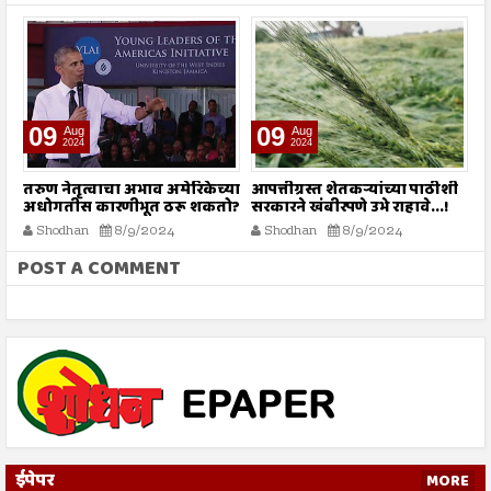
09
09
Aug
Aug
2024
2024
तरुण नेतृत्वाचा अभाव अमेरिकेच्या
आपत्तीग्रस्त शेतकऱ्यांच्या पाठीशी
श
अधोगतीस कारणीभूत ठरू शकतो?
सरकारने खंबीरपणे उभे राहावे...!
चा
Shodhan
8/9/2024
Shodhan
8/9/2024
POST A COMMENT
ईपेपर
MORE