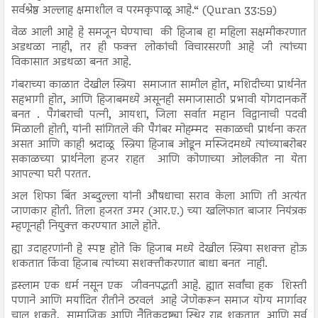
सर्वश्रेष्ठ अल्लाह क्षमाशील व परमकृपाळू आहे.“ (Quran 33:59)
वेळ आली आहे हे समजून घेण्याचा की हिजाब हा महिला सक्षमीकरणात
अडथळा नाही, तर ही फक्त लोकांची विचारसरणी आहे जी त्यांच्या
विकासात अडथळा बनत आहे.
गंबराच्या काळात देखील स्त्रिया समाजात सामील होत, मशिदीच्या प्रार्थनेत
सहभागी होत, आणि हिजाबमध्ये असूनही समाजासाठी प्रभावी योगदानकर्ते
बनत . पैगंबराची पत्नी, आयशा, जिला सर्वात महान विद्वानाची पदवी
मिळाली होती, यांनी सांगितले की पैगंबर मोहम्मद सकाळची प्रार्थना करत
असत आणि काही श्रदाळू स्त्रिया हिजाब ओडून मस्जिदमध्ये त्यांच्याबरोबर
सकाळच्या प्रार्थनेला हजर राहत आणि कोणाच्या ओलकीत ना येता
आपल्या घरी परतत.
अल शिफा बिंत अब्दुल्ला यांनी औषधाचा सराव केला आणि ती अत्यंत
जाणकार होती. तिला हजरत उमर (आर.ए.) च्या खलिफात बाजार नियंत्रक
म्हणूनही नियुक्त करण्यात आले होते.
ह्या उदाहरणांनी हे स्पष्ट होते कि हिजाब मध्ये देखील स्त्रिया सशक्त होऊ
शकतात किंवा हिजाब त्यांच्या सशक्तीकरणात बाधा बनत नाही.
इस्लाम एक धर्म नसून एक जीवनपद्धती आहे. ह्यात सर्वांचा हक शिस्ती
पणाने आणि मर्यादित रीतीने ठरवलं आहे जेणेकरून समाज योग्य मार्गावर
चालू शकते, सामाजिक आणि नैतिकदृष्ट्या स्थिर राहू शकतात आणि सर्व