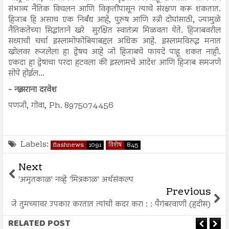
संभाव्य नैतिक विचलन आणि विकृतींपासून त्याचे संरक्षण करू शकतात.
हिजाब हि असाच एक निर्बंध आहे, पुरुष आणि स्त्री दोघांसाठी, ज्यामुळे
नैतिकतेच्या सिद्धांताने खरे सुरक्षित स्वातंत्र्य मिळवता येते. हिजाबवरील
सध्याची चर्चा इस्लामोफोबियाबद्दल अधिक आहे. इस्लामविरुद्ध मनात
खोलवर रुजलेला हा द्वेषच आहे जो हिजाबचे फायदे पाहू शकत नाही.
एकदा हा द्वेषाचा परदा हटवला की इस्लामचे आदेश आणि हिजाब समजणे
सोपे होईल...
- नझराना दरवेश
पणजी, गोवा, Ph. 8975074456
Labels:
flashnews
1091
विशेष
845
Next
'अमृतकाळ' नव्हे 'मित्रकाळ' अर्थसंकल्प
Previous
जे तुमच्यावर उपकार करतात त्यांची कदर करा : : पैगंबरवाणी (हदीस)
RELATED POST