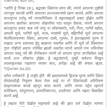
पाळण्याची आज्ञा देतो,
“आणि हे पैगंबर (स.), श्रद्धावंत स्त्रियांना सांगा की, त्यांनी आपल्या दृष्टींची
जपणूक करावी आणि आपल्या लज्जास्थानांचे रक्षण करावे. आणि आपला
साजशृंगार दर्शवू नये त्याव्यतिरिक्त जे सहजासहजी प्रकट होईल आणि
आपल्या छातीवर आपल्या ओढणीचा पदर घालून ठेवावा. त्यांनी आपला
साजशृंगार प्रकट करू नये परंतु या लोकांसमोर, पती, पिता, पतीचे वडील,
आपली मुले, पतीची मुले, भाऊ, भावांची मुले, बहिणींची मुले आपल्या
मेलमिलाफाच्या स्त्रिया, आपल्या दासी, गुलाम, ते हाताखालचे पुरुष जे
एखादा अन्य प्रकारचा हेतू बाळगत नसतील आणि ती मुले जी स्त्रियांच्या
गुप्त गोष्टींशी अद्याप परिचित झाली नसतील त्यांनी आपले पाय जमिनीवर
आपटत चालू नये की जेणेकरून त्यांनी जो आपला शृंगार लपविलेला आहे
त्याचे ज्ञान लोकांना होईल. हे श्रद्धावंतांनो, तुम्ही सर्वजण मिळून
अल्लाहजवळ पश्चात्ताप व्यक्त करा, अपेक्षा आहे की सफल व्हाल.
“(Quran 24:31)
वरील श्लोकांनी हे जाहीर होते की इस्लाममध्ये हिजाब पुरुष आणि स्त्रिया
दोघांसाठीही नियुक्त केला गेला आहे तर तो स्त्रियांसाठी अतिरिक्त
संरक्षणात्मक कपडे म्हणून काम करतो. आणि त्याचा उद्देश म्हणजे
धार्मिकता, चांगुलपणा, प्रामाणिकपणा, शालीनता आणि नम्रता विकसित
करणे आहे.
हे लक्षात घेणे देखील महत्त्वाचे आहे की इतर धर्म देखील त्यांच्या