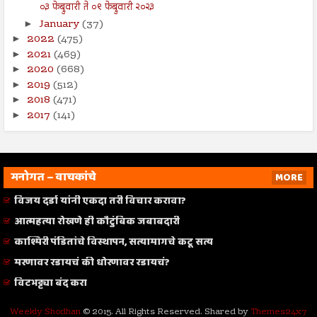
०३ फेब्रुवारी ते ०९ फेब्रुवारी २०२३
January
(37)
►
2022
(475)
►
2021
(469)
►
2020
(668)
►
2019
(512)
►
2018
(471)
►
2017
(141)
►
मनोगत – वाचकांचे
MORE
विजय दर्डा यांनी एकदा तरी विचार करावा?
आत्महत्या रोखणे ही कौटुंबिक जबाबदारी
काश्मिरी पंडितांचे विस्थापन, सत्यामागचे कटू सत्य
मरणावर रडायचं की धोरणावर रडायचं?
विटभट्ट्या बंद करा
Weekly Shodhan
© 2015. All Rights Reserved. Shared by
Themes24x7