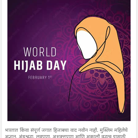
भारतात किंवा संपूर्ण जगात हिजाबचा वाद नवीन नाही. मुस्लिम महिलेचे
अज्ञान, अंधश्रद्धा, लठ्ठपणा, अशक्तपणा आणि अकाली वृद्धत्व यासाठी