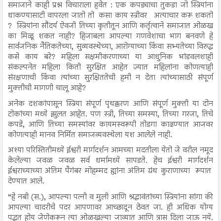
समाजाने काही प्रश्न विचाराला हवेत : एक कपड्याचा तुकडा जो स्त्रियांना
धाकण्यासाटी वापरला जातो तो कसा काय स्त्रीवर अत्याचार करू शकतो
? स्त्रियांना सौंदर्य ऐवजी तिच्या कृतीतून आणि कर्तृत्वाने समाजात ओळख
का मिळू शकत नाही? हिजाबला आपल्या गणवेशाचा भाग बनवणे हे
सार्वजनिक नैतिकतेच्या, सुव्यवस्थेच्या, आरोग्याच्या किंवा सभ्यतेच्या विरुद्ध
कसे काय बरे? महिला सक्षमीकरणाच्या या आधुनिक भांडवलशाही
संकल्पनेत महिला किती सुरक्षित आहेत ज्यात महिलांना कोणत्याही
संरक्षणाची किंवा त्यांच्या सुरक्षिततेची हमी न देता त्यांच्यासाठी संपूर्ण
मुक्तीची मागणी चालू आहे?
अनेक दशकांपासून स्त्रिया संपूर्ण पृथक्करण आणि संपूर्ण मुक्ती या दोन
टोकांच्या मध्ये झुलत आहेत. पण स्त्री, तिच्या समस्या, तिच्या गरजा, तिचे
कपडे, आणि तिच्या समस्यांवर कायमस्वरूपी तोडगा काढण्यात आजवर
कोणत्याही मानव निर्मित समाजव्यवस्थेला यश आलेले नाही.
अश्या परिस्तितीमध्ये ईश्वरी मार्गदर्शन आमच्या मदतीला येतो जे वरील नमूद
केलेल्या जवळ जवळ सर्व धर्मामध्ये सापडते. हेच ईश्वरी मार्गदर्शन
ईश्वराच्याच्या अंतिम पैगंबर मोहम्मद ह्यांना अंतिम ग्रंथ कुराणाच्या रूपात
देण्यात आले.
“हे नबी (स.), आपल्या पत्नी व मुली आणि श्रद्धावंतांच्या स्त्रियांना सांगा की
आपल्या चादरीचे पदर आपणावर आच्छादून ठेवत जा. ही अधिक योग्य
पद्धत होय जेणेकरून त्या ओळखल्या जाव्यात आणि त्रास दिला जाऊ नये.