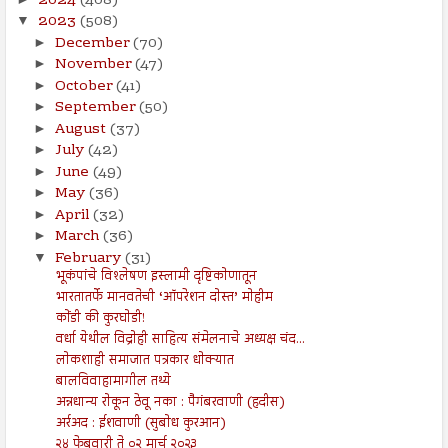
2024
(408)
2023
(508)
▼
December
(70)
►
November
(47)
►
October
(41)
►
September
(50)
►
August
(37)
►
July
(42)
►
June
(49)
►
May
(36)
►
April
(32)
►
March
(36)
►
February
(31)
▼
भूकंपांचे विश्लेषण इस्लामी दृष्टिकोणातून
भारतातर्फे मानवतेची ‘ऑपरेशन दोस्त’ मोहीम
कोंडी की कुरघोडी!
वर्धा येथील विद्रोही साहित्य संमेलनाचे अध्यक्ष चंद...
लोकशाही समाजात पत्रकार धोक्यात
बालविवाहामागील तथ्ये
अन्नधान्य रोकून ठेवू नका : पैगंबरवाणी (हदीस)
अर्रअद : ईशवाणी (सुबोध कुरआन)
२४ फेब्रुवारी ते ०२ मार्च २०२३