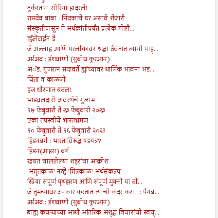
तुर्कस्तान-सीरिया हादरले!
रामदेव बाबा : निंदकाचे घर असावे शेजारी
संस्कृतीपासून ते अर्थक्रांतीपर्यंत प्रत्येक गोष्टी...
व्हॅलेंटाईन डे
जे अल्लाह आणि परलोकावर श्रद्धा ठेवतात त्यांनी पाहु...
अर्रअद : ईशवाणी (सुबोध कुरआन)
अॅड. गुणरत्न सदावर्ते ह्यांच्यावर धार्मिक भावना भड...
चिंता व काळजी
हज धोरणात बदल!
भांडवलदारी व्यवस्थेचे गुलाम
१७ फेब्रुवारी ते २३ फेब्रुवारी २०२३
एका तपस्वीचे भारतभ्रमण
१० फेब्रुवारी ते १६ फेब्रुवारी २०२३
हिंडनबर्ग : भारताविरूद्ध षडयंत्र?
हिडन(आइस) बर्ग
खचत चाललेल्या शहरांचा आक्रोश
'अमृतकाळ' नव्हे 'मित्रकाळ' अर्थसंकल्प
स्त्रिया संपूर्ण पृथक्करण आणि संपूर्ण मुक्ती या दो...
जे तुमच्यावर उपकार करतात त्यांची कदर करा : : पैगंब...
अर्रअद : ईशवाणी (सुबोध कुरआन)
बाह्य कचऱ्याच्या आधी आंतरिक अशुद्ध विचारांची स्वच्...