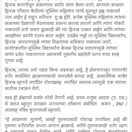
हिजाब कारणीभूत असल्याचा आरोप सतत केला जातो. आजच्या काळात
हिजाब परिधान केलेल्या मुस्लिम महिलांना त्यांचे मुलभूत हक्क नाकारले
जात आहेत हे पाहून अतिशय दुःख होते. अनेक मुस्लिम महिलांना त्यांच्या
कामाच्या ठिकाणी भेदभावाचा सामना करावा लागतो आणि त्यांना नोकरी
नाकारली जाते फक्त ह्यासाठी की त्या हिजाब पाळत आहेत आणि त्यांच्या
आवडीच्या धर्माचे पालन करत आहेत. एवढेच नाही तर मुस्लिम विद्यार्थ्यांना,
हिजाब वापरल्यामुळे त्यांचा शिक्षणाचा अधिकार नाकारला जातो.
कर्नाटकातील मुस्लिम विद्यार्थ्यांना केवळ हिजाब घातल्यामुळे त्यांच्या
वर्गात प्रवेश नाकारण्यात आल्याची नुकतीच घडलेली घटना याचा स्पष्ट
पुरावा आहे.
हिजाब, ज्याचा अर्थ पडदा किंवा अडथळा आहे, हे डोक्यापासून पायापर्यंत
शरीर व्यवस्थित झाकण्यासाठी वापरलेले कापड आहे. आध्यात्मिक भाषेत
हिजाब म्हणजे मर्यादित पोशाखसह मर्यादित स्वभाव ज्यामुळे एक चांगला
व्यतीत्व उभारून येतो.
वस्त्र ही ईश्वराची सर्वात मोठी देणगी आहे. प्रथम मनुष्य आदाम (ए. एस.)
चे वंशज म्हुणुन सगळ्या जगभरच्या लोकांना संबोधित करून , ईश्वर /
अल्लाह पवित्र कुराणमध्ये म्हणतो:
“हे आदमच्या मुलांनो, आम्ही तुमच्यासाठी पोशाख उतरविला आहे की
तुमच्या शरीरातील लज्जा-अंगांना झाकावे. आणि तुमच्यासाठी शरीर रक्षण