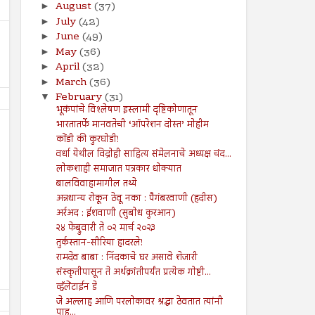
August
(37)
►
July
(42)
►
June
(49)
►
May
(36)
►
April
(32)
►
March
(36)
►
February
(31)
▼
भूकंपांचे विश्लेषण इस्लामी दृष्टिकोणातून
भारतातर्फे मानवतेची ‘ऑपरेशन दोस्त’ मोहीम
कोंडी की कुरघोडी!
वर्धा येथील विद्रोही साहित्य संमेलनाचे अध्यक्ष चंद...
लोकशाही समाजात पत्रकार धोक्यात
बालविवाहामागील तथ्ये
16
09
Aug
Aug
अन्नधान्य रोकून ठेवू नका : पैगंबरवाणी (हदीस)
2024
2024
अर्रअद : ईशवाणी (सुबोध कुरआन)
राजरोस आरोपांची चिखलफेकीने
तरुण नेतृत्वाचा अभाव अमेरिकेच
२४ फेब्रुवारी ते ०२ मार्च २०२३
नैतिकतेची तोडफोड, निव्वळ गलथान
अधोगतीस कारणीभूत ठरू शकत
तुर्कस्तान-सीरिया हादरले!
राजकारणामुळे जनसेवेचा बट्ट्याबोळ...!
Shodhan
8/16/2024
Shodhan
8/9/2024
रामदेव बाबा : निंदकाचे घर असावे शेजारी
संस्कृतीपासून ते अर्थक्रांतीपर्यंत प्रत्येक गोष्टी...
व्हॅलेंटाईन डे
जे अल्लाह आणि परलोकावर श्रद्धा ठेवतात त्यांनी
पाहु...