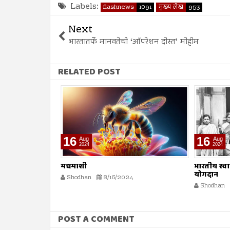
Labels:
flashnews
1091
मुख्य लेख
953
Next
भारतातर्फे मानवतेची ‘ऑपरेशन दोस्त’ मोहीम
RELATED POST
16
16
Aug
Aug
2024
2024
मधमाशी
भारतीय स्वातं
योगदान
4
Shodhan
8/16/2024
Shodhan
POST A COMMENT