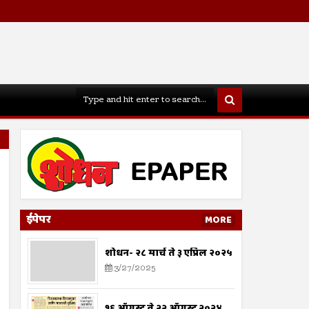
ईपेपर
MORE
शोधन- २८ मार्च ते ३ एप्रिल २०२५
3/27/2025
१६ ऑगस्ट ते २२ ऑगस्ट २०२४