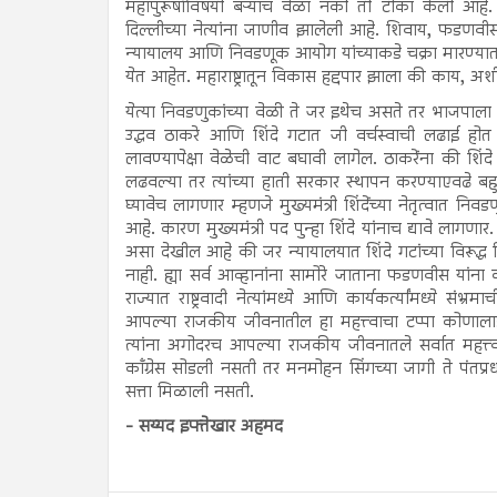
महापुरूषांविषयी बऱ्याच वेळा नको ती टीका केली आहे. त
दिल्लीच्या नेत्यांना जाणीव झालेली आहे. शिवाय, फडणवीस 
न्यायालय आणि निवडणूक आयोग यांच्याकडे चक्रा मारण्यात
येत आहेत. महाराष्ट्रातून विकास हद्दपार झाला की काय, 
येत्या निवडणुकांच्या वेळी ते जर इथेच असते तर भाजपाला अ
उद्धव ठाकरे आणि शिंदे गटात जी वर्चस्वाची लढाई हो
लावण्यापेक्षा वेळेची वाट बघावी लागेल. ठाकरेंना की शिंद
लढवल्या तर त्यांच्या हाती सरकार स्थापन करण्याएवढे बहुम
घ्यावेच लागणार म्हणजे मुख्यमंत्री शिंदेंच्या नेतृत्व
आहे. कारण मुख्यमंत्री पद पुन्हा शिंदे यांनाच द्यावे ला
असा देखील आहे की जर न्यायालयात शिंदे गटांच्या विरूद्ध
नाही. ह्या सर्व आव्हानांना सामोरे जाताना फडणवीस यांना का
राज्यात राष्ट्रवादी नेत्यांमध्ये आणि कार्यकर्त्यांमध्ये स
आपल्या राजकीय जीवनातील हा महत्त्वाचा टप्पा कोणालाह
त्यांना अगोदरच आपल्या राजकीय जीवनातले सर्वात महत्त्वाच
काँग्रेस सोडली नसती तर मनमोहन सिंगच्या जागी ते पं
सत्ता मिळाली नसती.
- सय्यद इफ्तेखार अहमद