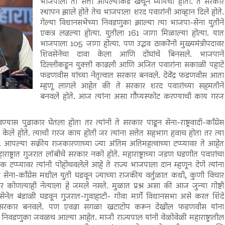
भाजपाला ती सत्ता आपल्याकडे खेचून घ्यायची होती. ते सरकार
स्थापन झाले होते तेच भाजपाला शरद पवारांनी आव्हान दिले होते.
गेल्या विधानसभेच्या निवडणुका झाल्या त्या भाजपा-सेना युतीने
एकत्र लढल्या होत्या. युतीला 161 जागा मिळाल्या होत्या. यात
भाजपाला 105 जागा होत्या. पण उद्धव ठाकरेंनी मुख्यमंत्रीपदावर
शिवसेनेचा दावा केला आणि दोघांचे बिनसले. भाजपाने
दिल्लीकडून युक्ती काढली आणि अजित पवारांना सकाळी पहाटे
फडणवीस यांच्या नेतृत्वात सरकार बनवले. देवेंद्र फडणवीस आता
म्हणू लागले आहेत की ते सरकार शरद पवारांच्या सहमतीने
बनवले होते. आज त्यांना असा गौप्यस्फोट करण्याची काय गरज
 पुढाकार घेतला होता तर त्यांनी ते सरकार पाडून सेना-राष्ट्रवादी-काँग्रेस
ेले होते. त्याची गरज काय होती जर त्यांना सत्तेत सहभाग हवाच होता तर त्या
. आपल्या सक्रीय राजकारणाच्या ज्या अंतिम अतिमहत्वाच्या टप्प्यावर ते आहेत
 महाराष्ट्रात गुजरात लॉबीचे सरकार नको होते. महाराष्ट्राच्या जडण घडणीत पवारांचा
णायक टप्प्यावर त्यांनी पोहोचवलेले आहे ते राज्य भाजपाला दान म्हणून देणे त्यांना
ून सेना-काँग्रेस मधील युती घडवून ज्याच्या राजकीय वर्तुळात कधी, कुणी विचार
कोणत्याही नेत्याला हे जमले नसते. मुळात प्रश्न असा की आज जुन्या गोष्टी
ेनेत बंडाळी घडवून गुजरात-गुवाहाटी- गोवा मार्गे विधानसभा असे करत शिंदे
ी करून सरकार बनवले. पण एवढा सगळा खटाटोप करून देखील फडणवीस यांना
ा निवडणुका जवळच आल्या आहेत. माजी राज्यपाल यांनी वेळोवेळी महाराष्ट्रातील