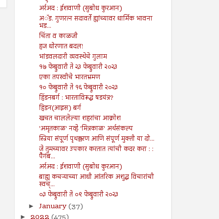
अर्रअद : ईशवाणी (सुबोध कुरआन)
अॅड. गुणरत्न सदावर्ते ह्यांच्यावर धार्मिक भावना
भड...
चिंता व काळजी
हज धोरणात बदल!
भांडवलदारी व्यवस्थेचे गुलाम
१७ फेब्रुवारी ते २३ फेब्रुवारी २०२३
एका तपस्वीचे भारतभ्रमण
१० फेब्रुवारी ते १६ फेब्रुवारी २०२३
हिंडनबर्ग : भारताविरूद्ध षडयंत्र?
हिडन(आइस) बर्ग
खचत चाललेल्या शहरांचा आक्रोश
'अमृतकाळ' नव्हे 'मित्रकाळ' अर्थसंकल्प
स्त्रिया संपूर्ण पृथक्करण आणि संपूर्ण मुक्ती या दो...
जे तुमच्यावर उपकार करतात त्यांची कदर करा : :
पैगंब...
अर्रअद : ईशवाणी (सुबोध कुरआन)
बाह्य कचऱ्याच्या आधी आंतरिक अशुद्ध विचारांची
स्वच्...
०३ फेब्रुवारी ते ०९ फेब्रुवारी २०२३
January
(37)
►
2022
(475)
►