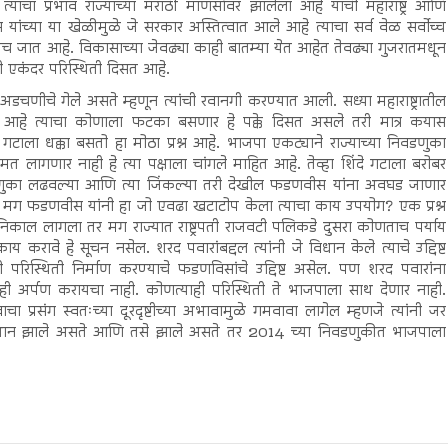
्याचा प्रभाव राज्याच्या मराठी माणसांवर झालेला आहे याची महाराष्ट्र आणि
यांच्या या खेळीमुळे जे सरकार अस्तित्वात आले आहे त्याचा सर्व वेळ सर्वोच्च
च जात आहे. विकासाच्या जेवढ्या काही बातम्या येत आहेत तेवढ्या गुजरातमधून
अशी एकंदर परिस्थिती दिसत आहे.
डचणीचे गेले असते म्हणून त्यांची रवानगी करण्यात आली. सध्या महाराष्ट्रातील
त आहे त्याचा कोणाला फटका बसणार हे पक्के दिसत असले तरी मात्र कयास
े गटाला धक्का बसतो हा मोठा प्रश्न आहे. भाजपा एकट्याने राज्याच्या निवडणुका
त लागणार नाही हे त्या पक्षाला चांगले माहित आहे. तेव्हा शिंदे गटाला बरोबर
ात निवडणुका लढवल्या आणि त्या जिंकल्या तरी देखील फडणवीस यांना अवघड जाणार
गणार. मग फडणवीस यांनी हा जो एवढा खटाटोप केला त्याचा काय उपयोग? एक प्रश्न
 निकाल लागला तर मग राज्यात राष्ट्रपती राजवटी पलिकडे दुसरा कोणताच पर्याय
य करावे हे सूचन नसेल. शरद पवारांबद्दल त्यांनी जे विधान केले त्याचे उद्दिष्ट
ंभ्रमाची परिस्थिती निर्माण करण्याचे फडणविसांचे उद्दिष्ट असेल. पण शरद पवारांना
ी अर्पण करायचा नाही. कोणत्याही परिस्थिती ते भाजपाला साथ देणार नाही.
ा प्रसंग स्वतःच्या दूरदृष्टीच्या अभावामुळे गमवावा लागेल म्हणजे त्यांनी जर
तप्रधान झाले असते आणि तसे झाले असते तर 2014 च्या निवडणुकीत भाजपाला