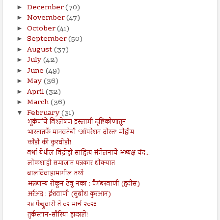
December
(70)
►
November
(47)
►
October
(41)
►
September
(50)
►
August
(37)
►
July
(42)
►
June
(49)
►
May
(36)
►
April
(32)
►
March
(36)
►
February
(31)
▼
भूकंपांचे विश्लेषण इस्लामी दृष्टिकोणातून
भारतातर्फे मानवतेची ‘ऑपरेशन दोस्त’ मोहीम
कोंडी की कुरघोडी!
वर्धा येथील विद्रोही साहित्य संमेलनाचे अध्यक्ष चंद...
लोकशाही समाजात पत्रकार धोक्यात
बालविवाहामागील तथ्ये
अन्नधान्य रोकून ठेवू नका : पैगंबरवाणी (हदीस)
अर्रअद : ईशवाणी (सुबोध कुरआन)
२४ फेब्रुवारी ते ०२ मार्च २०२३
तुर्कस्तान-सीरिया हादरले!