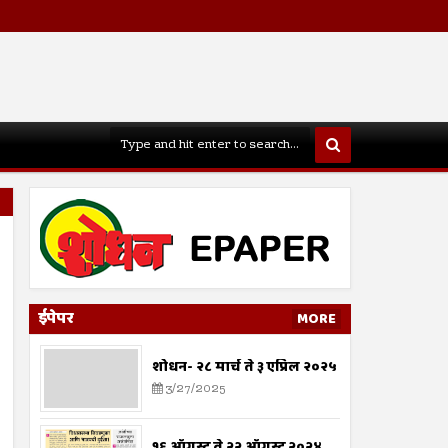
ईपेपर
MORE
शोधन- २८ मार्च ते ३ एप्रिल २०२५
3/27/2025
१६ ऑगस्ट ते २२ ऑगस्ट २०२४