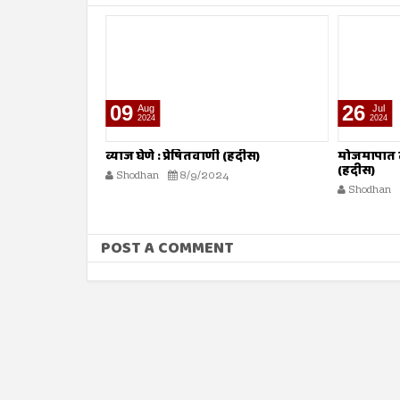
26
26
Jul
Jul
2024
2024
(हदीस)
मोजमापात तफावत करणे : प्रेषितवाणी
सूरह बनीइस
(हदीस)
कुरआन)
Shodhan
7/26/2024
Shodhan
POST A COMMENT