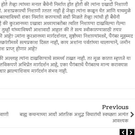
े तेव्हा त्यांच्या मनात बैचेनी निर्माण होत होती की त्यांना एखादी निशाणी
 अशाप्रकारची निशाणी उतरत नाही हे जेव्हा त्यांना कळून येत आणि याचमुळे
बरत्वाविषयी शंका निर्माण करण्याची संधी मिळते तेव्हा त्यांची ही बैचेनी
की कुरआनच्या एखाद्या अध्यायाबरोबर त्वरित निशाण्या दाखविल्या गेल्या
ुम्ही यांच्याविषयी आशावादी आहात की ते सत्य स्वीकारण्यासाठी तयार
 ज्यांना कुरआनच्या मार्गदर्शनात, सृष्टीच्या निशाण्यांमध्ये, पैगंबर मुहम्मद
वनक्रांतीमध्ये सत्यप्रकाश दिसत नाही, काय अशांना पर्वतांच्या चालण्याने, जमीन
ाश प्राप्त् होणार आहे?
ी अल्लाह त्यांना दाखविण्याचे सामर्थ्य राखत नाही. तर मूळ कारण म्हणजे या
्तविकपणे अभिप्रेत मार्गदर्शन आहे, एका पैगंबराचे पैगंबरत्व मान्य करावयास
ार झाल्याशिवाय मार्गदर्शन संभव नाही.
Previous
रवाणी
बाह्य कचऱ्याच्या आधी आंतरिक अशुद्ध विचारांची स्वच्छता अत्यंत
आवश्यक