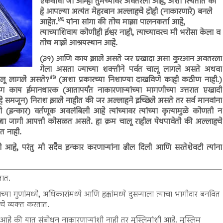
ऐकवावा जो आम्ही तुमच्यावर अवतरला आहे, अशा स्थितीत की
हे आपल्या अत्यंत मेहरबान अल्लाहचे द्रोही (नाकारणारे) बनले
४६
आहेत.
यांना सांगा की तोच माझा पालनकर्ता आहे,
त्याच्याशिवाय कोणीही ईश्वर नाही, त्याच्यावरच मी भरोसा केला व
तोच माझे आश्रयस्थान आहे.
(३१) आणि काय झाले असते जर एखादा असा कुरआन अवतरला
गेला असता ज्याच्या शक्तीने पर्वत चालू लागले असते अथवा
४७
लू लागले असते?
(अशा प्रकारच्या निशाण्या दाखविणे काही कठीण नाही.)
 काय ईमानधारक (आतापर्यंत नाकारणाऱ्यांच्या मागणीच्या उत्तरात एखादी
 समजून) निराश झाले नाहीत की जर अल्लाहने इच्छिले असते तर सर्व मानवांना
ी (इन्कार) वर्तणूक अवलंबिली आहे त्यांच्यावर त्यांच्या कृत्यामुळे कोणती न
या जागी आपत्ती कोसळत असते. हा क्रम चालू राहील येथपावेतो की अल्लाहचे
त नाही.
 गेली आहे, परंतु मी सदैव इन्कार करणाऱ्यांना ढील दिली आणि सरतेशेवटी त्यांना
तात.
्या गुणांमध्ये, अधिकारांमध्ये आणि हक्कांमध्ये दुसऱ्याला त्याचा भागीदार बनवित
ाचे व्यक्त करतात.
े की यात संबोधन नाकारणाऱ्यांशी नाही तर मुस्लिमांशी आहे. मुस्लिम