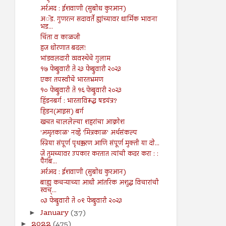
अर्रअद : ईशवाणी (सुबोध कुरआन)
अॅड. गुणरत्न सदावर्ते ह्यांच्यावर धार्मिक भावना
भड...
चिंता व काळजी
हज धोरणात बदल!
भांडवलदारी व्यवस्थेचे गुलाम
१७ फेब्रुवारी ते २३ फेब्रुवारी २०२३
एका तपस्वीचे भारतभ्रमण
१० फेब्रुवारी ते १६ फेब्रुवारी २०२३
हिंडनबर्ग : भारताविरूद्ध षडयंत्र?
हिडन(आइस) बर्ग
खचत चाललेल्या शहरांचा आक्रोश
'अमृतकाळ' नव्हे 'मित्रकाळ' अर्थसंकल्प
स्त्रिया संपूर्ण पृथक्करण आणि संपूर्ण मुक्ती या दो...
जे तुमच्यावर उपकार करतात त्यांची कदर करा : :
पैगंब...
अर्रअद : ईशवाणी (सुबोध कुरआन)
बाह्य कचऱ्याच्या आधी आंतरिक अशुद्ध विचारांची
स्वच्...
०३ फेब्रुवारी ते ०९ फेब्रुवारी २०२३
January
(37)
►
2022
(475)
►