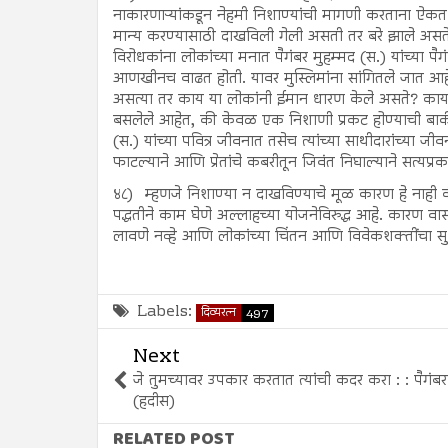
नाकारणाऱ्यांकडून नेहमी निशाण्यांची मागणी करताना ऐकत होत
मान्य करण्यासाठी दाखविली गेली असती तर बरे झाले असते.
विरोधकांना लोकांच्या मनात पैगंबर मुहम्मद (स.) यांच्या पैगं
आणखीनच वाढत होती. यावर मुस्लिमांना सांगितले जात आहे 
असत्या तर काय या लोकांनी ईमान धारण केले असते? काय त
बसलेले आहेत, की केवळ एक निशाणी प्रकट होण्याची बाकी आहे?
(स.) यांच्या पवित्र जीवनात तसेच त्यांच्या साथीदारांच्या जी
फाटल्याने आणि प्रेतांचे कबरीतून जिवंत निघाल्याने सत्यप्रक
४८)
म्हणजे निशाण्या न दाखविण्याचे मूळ कारण हे नाही क
पद्धतीने काम घेणे अल्लाहच्या योजनेविरुद्ध आहे. कारण वास
लावणे नव्हे आणि लोकांच्या चिंतन आणि विवेकशक्तींचा सुध
Labels:
दिव्यरत्न
497
Next
जे तुमच्यावर उपकार करतात त्यांची कदर करा : : पैगंब
(हदीस)
RELATED POST