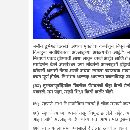
जमीन दुभंगली असती अथवा मृतलोक कबरीतून निघून बो
४८
किंबहुना सर्वाधिकारच अल्लाहच्या अखत्यारीत आहे.
मग
निशाणी प्रकट होण्याची आशा लावून बसले आहेत आणि ते हे
मार्गदर्शन केले असते?४९ ज्या लोकांनी अल्लाहशी द्रोहाच
कोणती आपत्ती येतच असते अथवा त्यांच्या घराजवळ एखाद्
वचन पूर्ण होईल. नि:संशय अल्लाह आपल्या वचनाविरूद्ध जा
(३२) तुमच्यापूर्वीदेखील कित्येक पैगंबरांची चेष्टा केली
पकडले. मग पाहा, माझी शिक्षा किती कठोर होती.
४५)
म्हणजे अशा निशाणीविना ज्याची हे लोक मागणी कर
४६)
म्हणजे त्याच्या उपासनेपासून विमुख झालेले आहेत. त्याच
आहेत आणि अल्लाहच्या देणग्यांच्या प्रती आभार मात्र दुसऱ्य
४७)
या आयतला समजण्यासाठी हे लक्षात ठेवणे आवश्यक आह