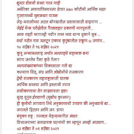
बूस्टर डोसची सध्या गरज नाही
अमेरिका अफगाणिस्तानला देणार ४७० कोटींची आर्थिक मदत
गुजरातमध्ये मुसळधार पाऊस
लेह-मनालीच्या अटल बोगद्यातील प्रवासासाठी वाहनांना ...
जेईई मेन्स परीक्षेतील गैरव्यवहार प्रकरणी नागपुराती...
आता शहरी भागातही नवीन रास्त भाव धान्य दुकाने सुरू ...
वर्धा नदीत नाव ऊलटून एकाच कुटुंबातील एकूण 11 जणांन...
१० सप्टेंबर ते १६ सप्टेंबर २०२१
कूनू अन्सारूल्लाह अर्थात अल्लाहचे सहाय्यक बना
सांगा जनतेच पैसा कुठे गेला?
अल्पसंख्यांकांच्या विकासाला गती द्या
कल्याण सिंह, संघ आणि ओबीसीचे राजकारण
द्वेषी राजकारण महाराष्ट्रासाठी घातक
आर्थिक समस्या आणि इस्लामी उपाय
लसीकरणाचा वेग वाढवायला हवा!
सूरह यूनुस:ईशवाणी (सुबोध कुरआन)
ही कृतीची लागवण तिथे अनुकरणाची उगवण की अनुभवाचे बा...
जगातले हिटलर आणि जन. डायर
संयुक्त राष्ट्र : उज्ज्वल चेहऱ्यामागील अंधार
विभाजनाच्या त्रासदायक घटनांची का म्हणून आम्ही आठवण...
०३ सप्टेंबर ते ०९ सप्टेंबर २०२१