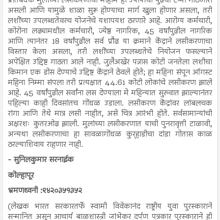
प्रतिबंधक मुलांच्या लसीकरणाची मोहीम ही उपायाचा पुढचा टप्पा गाठणारी
असली आणि यामुळे शाळा सुरू होण्याचा मार्ग खुला होणार असला, तरी
लशींच्या उपलब्धतेवरच योजनेचे यशापयश ठरणारे आहे. आरोग्य कर्मचारी,
कोरोना लढ्यामधील कर्मचारी, ज्येष्ठ नागरिक, 45 वर्षांपुढील नागरिक
आणि त्यानंतर 18 वर्षांपुढील सर्व प्रौढ या क्रमाने केंद्राने लसीकरणाचा
विस्तार केला असला, तरी लशींच्या उपलब्धतेचे नियोजन फसल्याने
अपेक्षित उद्दिष्ट गाठता आले नाही. जुलैअखेर पन्नास कोटी जनतेला लशीचा
किमान एक डोस देण्याचे उद्दिष्ट केंद्राने ठेवले होते; हा महिना संपून ऑगस्ट
महिना निम्मा संपला तरी प्रत्यक्षात 44.61 कोटी लोकांचे लसीकरण झाले
आहे. 45 वर्षांपुढील सर्वांना लस देण्याला मे महिन्यात सुरुवात झाल्यानंतर
पहिल्या काही दिवसांतच गोंधळ उडाला. लसीकरण केंद्रांवर लांबलचक
रांगा आणि तेथे मात्र लसी नाहीत, असे चित्र आरंभी होते. सर्वसामान्यांची
अक्षरशः कुतरओढ झाली. मुलांच्या लसीकरणात याची पुनरावृत्ती टाळावी,
अन्यथा लसीकरणाचा हा सावळागोंधळ कुर्‍हाडीचा दांडा गोतास काळ
ठरल्याशिवाय राहणार नाही.
- सुनिलकुमार सरनाईक
कोल्हापूर
भ्रमणध्वनी :९४२०३५१३५२
(लेखक भारत सरकारतर्फे स्वामी विवेकानंद राष्ट्रीय युवा पुरस्काराने
सन्मानित असून आचार्य बाळशास्त्री जांभेकर दर्पण पत्रकार पुरस्काराने ही