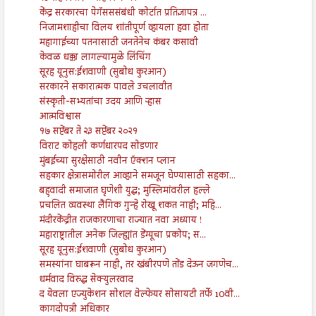
केंद्र सरकारचा पेगॅसससंबंधी कोर्टात प्रतिज्ञापत्र ...
निजामशाहीचा विलय शांतीपूर्ण व्हायला हवा होता
महागाईच्या पतनासाठी जनतेनेच कंबर कसावी
केवळ धक्का लागल्यामुळे लिंचिंग
सूरह यूनुस:ईशवाणी (सुबोध कुरआन)
सरकारने सकारात्मक पावले उचलावीत
संस्कृती-सभ्यतांचा उदय आणि ऱ्हास
आत्मविश्वास
१७ सप्टेंबर ते २३ सप्टेंबर २०२१
विराट कोहली कर्णधारपद सोडणार
मुंबईच्या सुरक्षेसाठी नवीन ऍक्शन प्लान
सहकार क्षेत्रासमोरील आव्हाने समजून घेण्यासाठी सहका...
बहुवादी समाजात घृणेशी युद्ध; मुस्लिमांवरील हल्ले
प्रचलित व्यवस्था लैंगिक गुन्हे रोखू शकत नाही; महि...
मंदीरकेंद्रीत राजकारणाचा राज्यात नवा अध्याय !
महाराष्ट्रातील अनेक जिल्ह्यांत डेंग्यूचा प्रकोप; स...
सूरह यूनुस:ईशवाणी (सुबोध कुरआन)
समस्यांना घाबरून नाही, तर खंबीरपणे तोंड देऊन जगणेच...
धर्मवाद विरुद्ध सेक्युलरवाद
द येवला एज्युकेशन सोशल वेल्फेयर सोसायटी तर्फे 10वी...
कागदोपत्री अधिकार