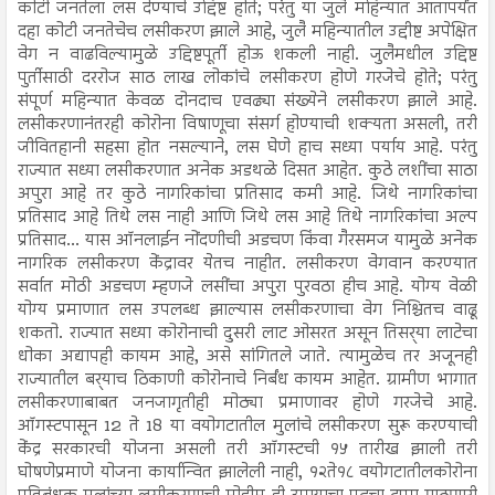
कोटी जनतेला लस देण्याचे उद्दिष्ट होते; परंतु या जुलै महिन्यात आतापर्यंत
दहा कोटी जनतेचेच लसीकरण झाले आहे, जुलै महिन्यातील उद्दीष्ट अपेक्षित
वेग न वाढविल्यामुळे उद्दिष्टपूर्ती होऊ शकली नाही. जुलैमधील उद्दिष्ट
पुर्तीसाठी दररोज साठ लाख लोकांचे लसीकरण होणे गरजेचे होते; परंतु
संपूर्ण महिन्यात केवळ दोनदाच एवढ्या संख्येने लसीकरण झाले आहे.
लसीकरणानंतरही कोरोना विषाणूचा संसर्ग होण्याची शक्यता असली, तरी
जीवितहानी सहसा होत नसल्याने, लस घेणे हाच सध्या पर्याय आहे. परंतु
राज्यात सध्या लसीकरणात अनेक अडथळे दिसत आहेत. कुठे लशींचा साठा
अपुरा आहे तर कुठे नागरिकांचा प्रतिसाद कमी आहे. जिथे नागरिकांचा
प्रतिसाद आहे तिथे लस नाही आणि जिथे लस आहे तिथे नागरिकांचा अल्प
प्रतिसाद... यास ऑनलाईन नोंदणीची अडचण किंवा गैरसमज यामुळे अनेक
नागरिक लसीकरण केंद्रावर येतच नाहीत. लसीकरण वेगवान करण्यात
सर्वात मोठी अडचण म्हणजे लसींचा अपुरा पुरवठा हीच आहे. योग्य वेळी
योग्य प्रमाणात लस उपलब्ध झाल्यास लसीकरणाचा वेग निश्चितच वाढू
शकतो. राज्यात सध्या कोरोनाची दुसरी लाट ओसरत असून तिसर्‍या लाटेचा
धोका अद्यापही कायम आहे, असे सांगितले जाते. त्यामुळेच तर अजूनही
राज्यातील बर्‍याच ठिकाणी कोरोनाचे निर्बंध कायम आहेत. ग्रामीण भागात
लसीकरणाबाबत जनजागृतीही मोठ्या प्रमाणावर होणे गरजेचे आहे.
ऑगस्टपासून 12 ते 18 या वयोगटातील मुलांचे लसीकरण सुरू करण्याची
केंद्र सरकारची योजना असली तरी ऑगस्टची १५ तारीख झाली तरी
घोषणेप्रमाणे योजना कार्यान्वित झालेली नाही, १२ते१८ वयोगटातीलकोरोना