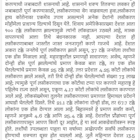
करण्याची जबाबदारी शासनाची आहे. शासनाने शक्य तितक्या लवकर ही
जबाबदारी पूर्ण करण्यासाठी, लसीकरणाचा वेग वाढवायला हवा.लसीकरण
हाच कोरोनावर एकमेव उपाय असल्याने अनेक देशांनी लसीकरण
मोहीमेला प्राधान्य दिल्याचे दिसून येते. शिवाय अमेरिकेसारख्या देशात आता
१०० टक्के लसीकरण झाल्यामुळे त्यांनी लाॅकडाऊन उठवले आहे, मास्क
वापरण्याचे आत्ता तिथे बंधनकारक नाही. आपल्या देशात ही
लसीकरणाबाबत जास्तीत जास्त जनजागृती करणे गरजचे आहे. देशात
अकरा टक्के जनतेचे पूर्ण लसीकरण झाले असून, 37 टक्के जनतेला लशीचा
एक डोस मिळाला आहे. महाराष्ट्रातील प्रमाणही साधारणत: असेच, म्हणजे
दोन्ही डोस पूर्ण झालेल्यांचे प्रमाण केवळ बारा टक्के, तर एक डोस
घेतलेल्यांचे प्रमाण केवळ 25 टक्के आहे. उत्तर प्रदेशात 4.25 कोटी लोकांचे
लसीकरण झाले असले, तरी तिथे दोन्ही डोस घेतलेल्यांची संख्या 73 लाख
आहे; त्यामुळे पूर्ण लसीकरणाचा एक कोटीचा टप्पा पार करणारे महाराष्ट्र हे
पहिलेच राज्य ठरले असून, एकूण 4.17 कोटी लोकांचे लसीकरण करण्यात
आले आहे. लोकसंख्येच्या तुलनेत लसीकरणाच्या प्रमाणात हिमाचल प्रदेशने
आघाडी घेतलेली दिसते. तिथे 21.1 टक्के लोकांना दोन्ही डोस, तर 67.7 टक्के
लोकांना एक डोस देण्यात आला आहे. बिहारमध्ये हे प्रमाण सर्वांत कमी,
म्हणजे अनुक्रमे 4.6 टक्के आणि 25.4 टक्के आहे. देशातील प्रौढांच्या पूर्ण
लसीकरणापासून आपण किती दूर आहोत, हे या सर्व आकडेवारीवरून स्पष्ट
होते. लशींची उपलब्धता पाहता या वर्षाच्या अखेरपर्यंत सर्वांचे लसीकरण
होण्याची शक्यता धूसर होत चालली आहे. जुलै महिन्यात देशात 13.5