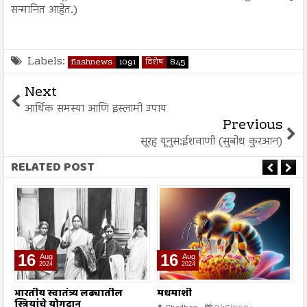
सन्मानित आहेत.)
Labels:
flashnews
1091
विशेष
845
Next
आर्थिक समस्या आणि इस्लामी उपाय
Previous
सूरह यूनुस:ईशवाणी (सुबोध कुरआन)
RELATED POST
16
16
Aug
Aug
2024
2024
भारतीय स्वातंत्र्य लढ्यातील
मधमाशी
श
स्त्रियांचे योगदान