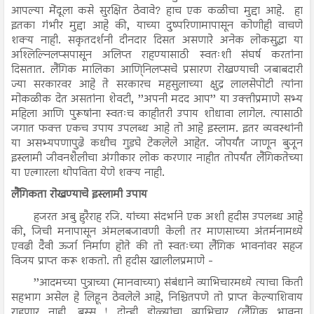
आपल्या मेंदूला कसे सुरक्षित ठेवावे? हाच एक कळीचा मुद्दा आहे. हा
इतका गंभीर मुद्दा आहे की, याच्या दुष्परिणामापासून कोणीही वाचणे
शक्य नाही. सकृतदर्शनी दीनदार दिसत असणारे अनेक लोकसुद्धा या
अश्लिल्निलप्सपासून अलिप्त राहण्यासाठी स्वतःशी संघर्ष करतांना
दिसतात. लैंगिक मालिका आणि्निलप्सचे प्रसारण रोखण्याची जबाबदारी
ज्या सरकारवर आहे ते सरकारच महसुलाच्या क्षुद्र लालसेपोटी त्यांना
मोकळीक देत असतांना शेवटी, ’’अपनी मदद आप’’ या उक्तीप्रमाणे सभ्य
महिला आणि पुरूषांना स्वतःच काहीतरी उपाय शोधावा लागेल. त्यासाठी
जगात फक्त एकच उपाय उपलब्ध आहे तो आहे इस्लाम. इतर व्यवस्थांनी
या असभ्यपणापुढे कधीच गुडघे टेकलेले आहेत. जोपर्यंत जाणून बुजून
इस्लामी जीवनशैलीचा अंगीकार लोक करणार नाहीत तोपर्यंत लैंगिकतेच्या
या एल्गारला थोपविता येणे शक्य नाही.
लैंगिकता रोखण्याचे इस्लामी उपाय
हजरत अबु हुरैराह रजि. यांच्या संदर्भाने एक अशी हदीस उपलब्ध आहे
की, जिची मनापासून अंमलबजावणी केली तर माणसाच्या अंतर्मनामध्ये
एवढी दैवी ऊर्जा निर्माण होते की तो स्वतःच्या लैंगिक भावनांवर सहज
विजय प्राप्त करू शकतो. ती हदीस खालीलप्रमाणे -
’’आदमच्या पुत्राच्या (मानवाच्या) संबंधाने व्याभिचारमध्ये त्याचा किती
सहभाग असेल हे लिहून ठेवलेले आहे, निश्चितपणे तो प्राप्त केल्याशिवाय
राहणार नाही. बस्स ! दोन्ही डोळ्यांचा व्याभिचार (लैंगिक भावना