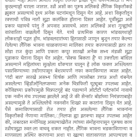
कळत नाही आणि आपली विकृत लैंगिक इच्छा पूर्ण करण्यासाठी ते मग
कुठल्याही थराला जातात. स्त्री असो का पुरूष अलिकडे लैंगिक विकृतीकडे
झुकत असल्याचे दृश्य अनेक घटनांमधून दिसून येत आहे. अशा विकृतीतून
रक्ताची पवित्र नाती सुद्धा कलंकित होताना दिसत आहेत. पूर्वीसुद्धा असे
प्रकार घडायचे परंतु ते अपवाद असायचे. आता अलिकडे अशा गुन्ह्यांची
वारंवारिता वाढलेली दिसून येते. याचे प्राथमिक कारण भांडवलशाही
लोकशाही पद्धत होय. भांडवलदारांच्या हितासाठी जाणून बुजून तयार केल्या
गेलेल्या लैंगिक भावना चाळवणाऱ्या मालिका तयार करण्यासाठी इतर तर
सोडा राज कुंद्रा आणि एकता कपूर सारखी अनेक सभ्य मंडळी सुद्धा
पुढाकार घेताना दिसून येत आहेत. ’सेक्स बिकता है’ या उक्तीला बांधिल
असल्याने महिलांच्या सुरक्षेला धोक्यात घालून हे लोक फक्त अश्लिलता
पसरविण्याच्या उद्योगापासून बेशरमपणे नफा कमाविण्यात व्यस्त आहेत.
’गंदी बात’ सारखे असभ्य शिर्षक आणि त्यासोबत उत्तान्न अशी थंबनेल
असलेल्या व्हिडीओ्निलप्सच्या अनेक चित्रफिती यूट्यूबर उपलब्ध आहेत.
कोविडच्या प्रकोपामुळे चित्रपटगृहे बंद पडल्याने ओटीटी प्लॅटफॉर्म नावाचे
एक नवीन मंच उपलब्ध झालेले आहे जे की सेन्सॉर बोर्डाच्या नियंत्रणाबाहेर
असल्यामुळे ते अश्लिलतेचे नवनवीन शिखरं सर करतांना दिसून येत आहे.
पैसे कमाविण्यासाठी रोज तयार होत असलेल्या लैंगिक भावनांना
विकृतीकडे नेणाऱ्या मालिका,्निलप्स ह्या इतक्या सहज उपलब्ध आहेत
की, जबरदस्त मनोनिग्रह असल्याखेरीज त्यांच्या संमोहनापासून पुरूषच काय
स्त्रीयासुद्धा स्वतःला वाचवू शकत नाहीत. लैंगिक भावना भडकाविणाऱ्या व
माणसाला अस्थिर करणाऱ्या अशा या खुल्या वातावरणात आपल्याला व