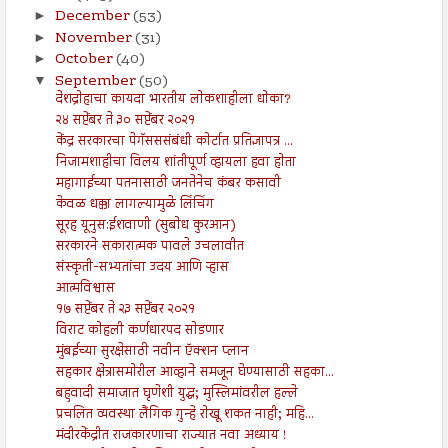
December
(53)
►
November
(31)
►
October
(40)
►
September
(50)
▼
देशद्रोहाचा कायदा भारतीय लोकशाहीला धोका?
२४ सप्टेंबर ते ३० सप्टेंबर २०२१
केंद्र सरकारचा पेगॅसससंबंधी कोर्टात प्रतिज्ञापत्र ...
निजामशाहीचा विलय शांतीपूर्ण व्हायला हवा होता
महागाईच्या पतनासाठी जनतेनेच कंबर कसावी
केवळ धक्का लागल्यामुळे लिंचिंग
सूरह यूनुस:ईशवाणी (सुबोध कुरआन)
सरकारने सकारात्मक पावले उचलावीत
संस्कृती-सभ्यतांचा उदय आणि ऱ्हास
आत्मविश्वास
१७ सप्टेंबर ते २३ सप्टेंबर २०२१
विराट कोहली कर्णधारपद सोडणार
मुंबईच्या सुरक्षेसाठी नवीन ऍक्शन प्लान
सहकार क्षेत्रासमोरील आव्हाने समजून घेण्यासाठी सहका...
बहुवादी समाजात घृणेशी युद्ध; मुस्लिमांवरील हल्ले
प्रचलित व्यवस्था लैंगिक गुन्हे रोखू शकत नाही; महि...
मंदीरकेंद्रीत राजकारणाचा राज्यात नवा अध्याय !