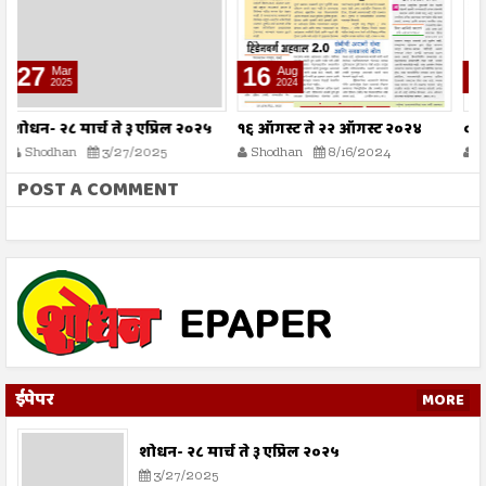
16
09
Aug
Aug
2024
2024
१६ ऑगस्ट ते २२ ऑगस्ट २०२४
०९ ऑगस्ट ते १५ ऑगस्ट २०२४
०
Shodhan
8/16/2024
Shodhan
8/9/2024
POST A COMMENT
ईपेपर
MORE
शोधन- २८ मार्च ते ३ एप्रिल २०२५
3/27/2025