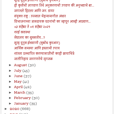
सूरह यूनुस:ईशवाणी (सुबोध कुरआन)
ही कृतीची लागवण तिथे अनुकरणाची उगवण की अनुभवाचे बा...
जगातले हिटलर आणि जन. डायर
संयुक्त राष्ट्र : उज्ज्वल चेहऱ्यामागील अंधार
विभाजनाच्या त्रासदायक घटनांची का म्हणून आम्ही आठवण...
०३ सप्टेंबर ते ०९ सप्टेंबर २०२१
शरई व्यवस्था
मेघालय का धुमसतोय...?
सूरह यूनुस:ईशवाणी (सुबोध कुरआन)
आर्थिक समस्या आणि इस्लामी उपाय
शांतता प्रस्थापित करण्यासाठीची काही छायाचित्रे
जातीनिहाय जनगणनेचे मृगजळ
August
(30)
►
July
(45)
►
June
(37)
►
May
(41)
►
April
(42)
►
March
(35)
►
February
(30)
►
January
(35)
►
2020
(668)
►