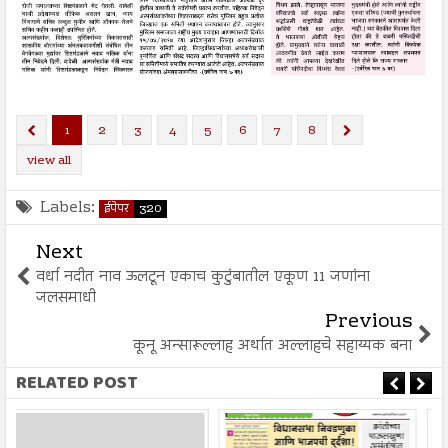
1
2
3
4
5
6
7
8
view all
Labels:
ईपेपर
320
Next
वर्धा नदीत नाव ऊलटून एकाच कुटुंबातील एकूण 11 जणांना
जलसमाधी
Previous
कूनू अन्सारूल्लाह अर्थात अल्लाहचे सहाय्यक बना
RELATED POST