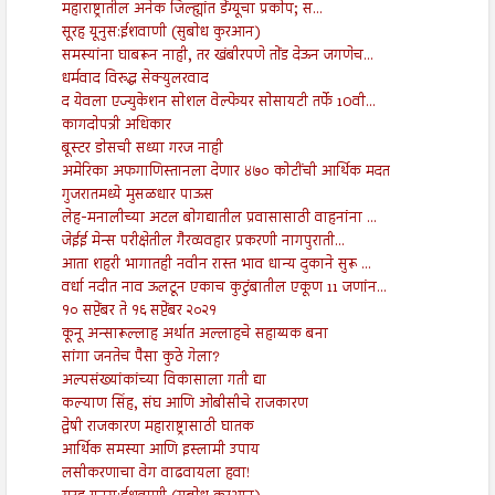
महाराष्ट्रातील अनेक जिल्ह्यांत डेंग्यूचा प्रकोप; स...
सूरह यूनुस:ईशवाणी (सुबोध कुरआन)
समस्यांना घाबरून नाही, तर खंबीरपणे तोंड देऊन जगणेच...
धर्मवाद विरुद्ध सेक्युलरवाद
द येवला एज्युकेशन सोशल वेल्फेयर सोसायटी तर्फे 10वी...
कागदोपत्री अधिकार
बूस्टर डोसची सध्या गरज नाही
अमेरिका अफगाणिस्तानला देणार ४७० कोटींची आर्थिक मदत
गुजरातमध्ये मुसळधार पाऊस
लेह-मनालीच्या अटल बोगद्यातील प्रवासासाठी वाहनांना ...
जेईई मेन्स परीक्षेतील गैरव्यवहार प्रकरणी नागपुराती...
आता शहरी भागातही नवीन रास्त भाव धान्य दुकाने सुरू ...
वर्धा नदीत नाव ऊलटून एकाच कुटुंबातील एकूण 11 जणांन...
१० सप्टेंबर ते १६ सप्टेंबर २०२१
कूनू अन्सारूल्लाह अर्थात अल्लाहचे सहाय्यक बना
सांगा जनतेच पैसा कुठे गेला?
अल्पसंख्यांकांच्या विकासाला गती द्या
कल्याण सिंह, संघ आणि ओबीसीचे राजकारण
द्वेषी राजकारण महाराष्ट्रासाठी घातक
आर्थिक समस्या आणि इस्लामी उपाय
लसीकरणाचा वेग वाढवायला हवा!