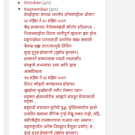
October
(40)
►
September
(50)
▼
देशद्रोहाचा कायदा भारतीय लोकशाहीला धोका?
२४ सप्टेंबर ते ३० सप्टेंबर २०२१
केंद्र सरकारचा पेगॅसससंबंधी कोर्टात प्रतिज्ञापत्र ...
निजामशाहीचा विलय शांतीपूर्ण व्हायला हवा होता
महागाईच्या पतनासाठी जनतेनेच कंबर कसावी
केवळ धक्का लागल्यामुळे लिंचिंग
सूरह यूनुस:ईशवाणी (सुबोध कुरआन)
सरकारने सकारात्मक पावले उचलावीत
संस्कृती-सभ्यतांचा उदय आणि ऱ्हास
आत्मविश्वास
१७ सप्टेंबर ते २३ सप्टेंबर २०२१
विराट कोहली कर्णधारपद सोडणार
मुंबईच्या सुरक्षेसाठी नवीन ऍक्शन प्लान
सहकार क्षेत्रासमोरील आव्हाने समजून घेण्यासाठी
सहका...
बहुवादी समाजात घृणेशी युद्ध; मुस्लिमांवरील हल्ले
प्रचलित व्यवस्था लैंगिक गुन्हे रोखू शकत नाही; महि...
मंदीरकेंद्रीत राजकारणाचा राज्यात नवा अध्याय !
महाराष्ट्रातील अनेक जिल्ह्यांत डेंग्यूचा प्रकोप; स...
सूरह यूनुस:ईशवाणी (सुबोध कुरआन)