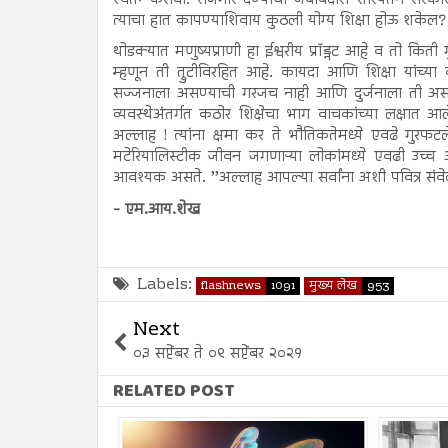
त्याचा हात कापण्याशिवाय कुठली योग्य शिक्षा होऊ शकेल
थोडक्यात मणुष्यप्राणी हा ईश्वरीय प्रॉड्नट आहे व तो किती
म्हणून ती त्रुटीविरहित आहे. कायदा आणि शिक्षा यांच्
सज्जनाला असण्याची गरजच नाही आणि दुर्जनाला ती अस
व्यवस्थेअंतर्गत कठोर शिक्षेचा भाग वाचकांच्या लक्षात 
अल्लाह ! त्यांना क्षमा कर ते भौतिकतेमध्ये एवढे गुरफटले
मटेरियालिस्टीक जीवन जगणाऱ्या लोकांमध्ये एवढी उच्
आवश्यक असते. ’’अल्लाह आपल्या सर्वांना अशी पवित्र संवेद
- एम.आय.शेख
Labels:
flashnews
1091
मुख्य लेख
953
Next
०३ सप्टेंबर ते ०९ सप्टेंबर २०२१
RELATED POST