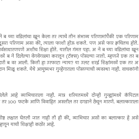
 ब च्या वडिलांचा खून केला तर त्याचे तीन संभाव्य परिणामांपैकी एक परिणाम
 दूसरा परिणाम असा की, त्याला फाशी होऊ शकते. पण असे फार क्वचितच होते.
र्वसाधारणपणे अशीच शिक्षा होते. यातील गंमत पहा. अ ने ब च्या वडिलांचा खून
े ब ने दिलेल्या वेगवेगळ्या करातून (टॅक्स) पोसल्या जातो. म्हणजे एक तर ब
बदारी ब वर आली. किती हा उरफाटा न्याय? या उलट शरई शिक्षांमध्ये एक तर अ
दान मिळू शकते. येथे आयुष्यभर गुन्हेगाराला पोसण्याची व्यवस्था नाही. वाचकांनी
ले आहे व्याभिचाराला नाही. मात्र शरियतमध्ये दोन्ही गुन्ह्यांमध्ये कॅपिटल
 तर 100 फटके आणि विवाहित असतील तर दगडाने ठेचून मारणे. बलात्काराला
गोष्ट लक्षात घेतली जात नाही ती ही की, व्याभिचार असो का बलात्कार हे असे
हणून याची शिक्षाही कठोर आहे.