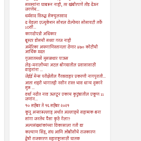
समस्यांना घाबरून नाही, तर खंबीरपणे तोंड देऊन
जगणेच...
धर्मवाद विरुद्ध सेक्युलरवाद
द येवला एज्युकेशन सोशल वेल्फेयर सोसायटी तर्फे
10वी...
कागदोपत्री अधिकार
बूस्टर डोसची सध्या गरज नाही
अमेरिका अफगाणिस्तानला देणार ४७० कोटींची
आर्थिक मदत
गुजरातमध्ये मुसळधार पाऊस
लेह-मनालीच्या अटल बोगद्यातील प्रवासासाठी
वाहनांना ...
जेईई मेन्स परीक्षेतील गैरव्यवहार प्रकरणी नागपुराती...
आता शहरी भागातही नवीन रास्त भाव धान्य दुकाने
सुरू ...
वर्धा नदीत नाव ऊलटून एकाच कुटुंबातील एकूण 11
जणांन...
१० सप्टेंबर ते १६ सप्टेंबर २०२१
कूनू अन्सारूल्लाह अर्थात अल्लाहचे सहाय्यक बना
सांगा जनतेच पैसा कुठे गेला?
अल्पसंख्यांकांच्या विकासाला गती द्या
कल्याण सिंह, संघ आणि ओबीसीचे राजकारण
द्वेषी राजकारण महाराष्ट्रासाठी घातक