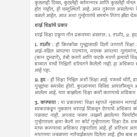
कुठलाही दिवस, कुठलेही वर्तमानपत्र आणि कुठलेही चॅनल अ
होत नाहीत, ही वस्तुस्थिती आहे. आज तुरूंगात असलेल्या कै
वळले आहेत. आज अशा गुन्हेगारांचे समर्थन तिरंगा झेंडा 
शरई शिक्षांचे प्रकार
शरई शिक्षा एकूण तीन प्रकारच्या असतात. 1. ताज़ीर, 2. हद
1. ताज़ीर
: ही किरकोळ गुन्ह्यासाठी दिली जाणारी शिक्षा
आई-वडिल आपल्या पाल्यांना, मालक आपल्या गुलामांना, शिक
(कान दुमडणे), तंबी करणे आणि फटके मारणे इत्यादी शिक्षा द
द्याव्यात याची निश्चिती शरियतने केलेली नाही. हा अधिकार शर
आहे पहा.
2. हद
- ही शिक्षा निश्चित अशी शिक्षा आहे. यामध्ये चोरी, डाक
गुन्ह्यांचा समावेश होतो. कुरआनच्या विविध आयातींमधून अशा 
आलेला आहे. यात काझीला शिक्षा कमी करण्याचे अधिकार
3. कफ्फारा
: या प्रकारच्या शिक्षा म्हणजे नुकसान भरप
सरकारकडून नुकसान भरपाई मिळवून देण्याचे अधिकार कोर्ट
पळवाट नाही. अपवाद फक्त जखमी झालेल्या फिर्यादीचा क
गुन्हेगाराला क्षमा केली तर कोर्ट गुन्हेगाराला शिक्षा देऊ 
माफ करण्याचा अधिकार राष्ट्रपतीला आहे. ही अतिशय अत
मयताच्या जवळच्या नातेवाईकाला दिलेला आहे. हीच बाब सद्