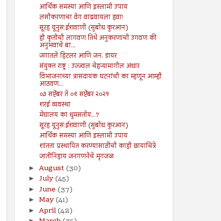
आर्थिक समस्या आणि इस्लामी उपाय
लसीकरणाचा वेग वाढवायला हवा!
सूरह यूनुस:ईशवाणी (सुबोध कुरआन)
ही कृतीची लागवण तिथे अनुकरणाची उगवण की
अनुभवाचे बा...
जगातले हिटलर आणि जन. डायर
संयुक्त राष्ट्र : उज्ज्वल चेहऱ्यामागील अंधार
विभाजनाच्या त्रासदायक घटनांची का म्हणून आम्ही
आठवण...
०३ सप्टेंबर ते ०९ सप्टेंबर २०२१
शरई व्यवस्था
मेघालय का धुमसतोय...?
सूरह यूनुस:ईशवाणी (सुबोध कुरआन)
आर्थिक समस्या आणि इस्लामी उपाय
शांतता प्रस्थापित करण्यासाठीची काही छायाचित्रे
जातीनिहाय जनगणनेचे मृगजळ
August
(30)
►
July
(45)
►
June
(37)
►
May
(41)
►
April
(42)
►
►