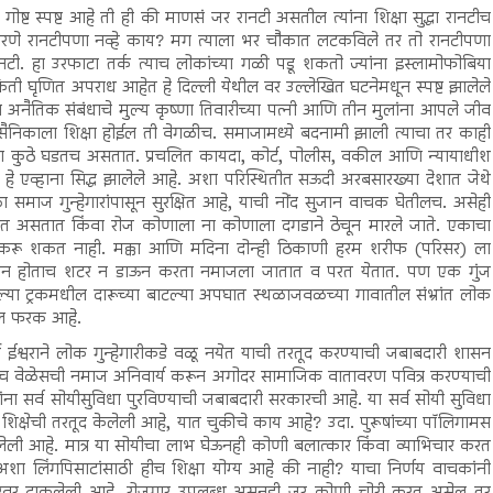
ोष्ट स्पष्ट आहे ती ही की माणसं जर रानटी असतील त्यांना शिक्षा सुद्धा रानटीच
करणे रानटीपणा नव्हे काय? मग त्याला भर चौकात लटकविले तर तो रानटीपणा
रानटी. हा उरफाटा तर्क त्याच लोकांच्या गळी पडू शकतो ज्यांना इस्लामोफोबिया
ी घृणित अपराध आहेत हे दिल्ली येथील वर उल्लेखित घटनेमधून स्पष्ट झालेले
तील अनैतिक संबंधाचे मुल्य कृष्णा तिवारीच्या पत्नी आणि तीन मुलांना आपले जीव
ी सैनिकाला शिक्षा होईल ती वेगळीच. समाजामध्ये बदनामी झाली त्याचा तर काही
ना कुठे घडतच असतात. प्रचलित कायदा, कोर्ट, पोलीस, वकील आणि न्यायाधीश
, हे एव्हाना सिद्ध झालेले आहे. अशा परिस्थितीत सऊदी अरबसारख्या देशात जेथे
 समाज गुन्हेगारांपासून सुरक्षित आहे, याची नोंद सुजान वाचक घेतीलच. असेही
 असतात किंवा रोज कोणाला ना कोणाला दगडाने ठेचून मारले जाते. एकाचा
 करू शकत नाही. मक्का आणि मदिना दोन्ही ठिकाणी हरम शरीफ (परिसर) ला
अजान होताच शटर न डाऊन करता नमाजला जातात व परत येतात. पण एक गुंज
ल्या ट्रकमधील दारूच्या बाटल्या अपघात स्थळाजवळच्या गावातील संभ्रांत लोक
धील फरक आहे.
वी ईश्वराने लोक गुन्हेगारीकडे वळू नयेत याची तरतूद करण्याची जबाबदारी शासन
ाच वेळेसची नमाज अनिवार्य करून अगोदर सामाजिक वातावरण पवित्र करण्याची
ा सर्व सोयीसुविधा पुरविण्याची जबाबदारी सरकारची आहे. या सर्व सोयी सुविधा
शिक्षेची तरतूद केलेली आहे, यात चुकीचे काय आहे? उदा. पुरूषांच्या पॉलिगामस
िलेली आहे. मात्र या सोयीचा लाभ घेऊनही कोणी बलात्कार किंवा व्याभिचार करत
 अशा लिंगपिसाटांसाठी हीच शिक्षा योग्य आहे की नाही? याचा निर्णय वाचकांनी
कारवर टाकलेली आहे. रोजगार उपलब्ध असूनही जर कोणी चोरी करत असेल तर