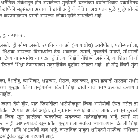
नैतिक संबंधातून होत असलेल्या गुन्हेगारी घटनांच्या वर्णनाशिवाय प्रकाशितच
द्यांपैकी बहुसंख्या अशाच कैद्यांची आहे जे नैतिक अधःपतनामुळे गुन्हेगारीकडे
घेऊन करण्याइतपत प्रगती आपल्या लोकशाहीने साधलेली आहे.
, 3. कफ्फारा.
 असते. ही सौम्य असते. स्थानिक काझी (न्यायाधीश) आरोपीला, पती-पत्नीला,
्षक आपल्या विद्यार्थ्यांना देऊ शकतात. रागाने, तुच्छतेने पाहणे, गोश्माली
ेण्याचा समावेश या गटात होतो. या शिक्षेचे वैशिष्ट्ये असे की, या शिक्षा किती
ियतने शिक्षा देणाऱ्याच्या सद्सद्विवेक बुद्धीवर सोडला आहे. ही गोष्ट किती सुंदर
ा, देशद्रोह, व्याभिचार, भ्रष्टाचार, भेसळ, बलात्कार, हत्या इत्यादी सारख्या गंभीर
गुन्ह्यात लिप्त गुन्हेगारांना किती शिक्षा द्यावी याचा स्पष्ट उल्लेख करण्यात
 नाहीत.
ाई करून देणे होय. यात फिर्यादीला आरोपीकडून किंवा आरोपीची ऐपत नसेल तर
ाला देण्यात आलेले आहेत. ही नुकसान भरपाई द्यावीच लागते. त्यातून कुठली
िंवा खून झालेल्या व्यक्तीच्या जवळच्या नातेवाईकांचा आहे. त्यांनी जर
शकत नाही. आपल्याकडे खुन्यातील गुन्हेगाराला सर्वोच्च न्यायालयाने दिलेली शिक्षा
ार्किक आणि आश्चर्याची बाब आहे. वास्तविक पाहता शरियतने माफीचा अधिकार
सद्विवेक बुद्धीला पटणारी आहे.