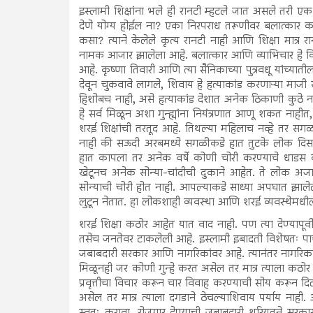
इस्लामी शिक्षांना भले ही रानटी म्हटले जात असले तरी एक ग
देणे योग्य होईल ना? एका निरपराध तरूणीवर बलात्कार 
कसा? त्याने केलेले कृत्य रानटी नाही आणि शिक्षा मात्र 
नामक आजार झालेला आहे. बलात्कार आणि व्याभिचार हे कित
आहे. कृष्णा तिवारी आणि त्या सैनिकाच्या पुत्रवधू यांच्या
देवून चुकवावे लागले, शिवाय हे हत्याकांड करणाऱ्या माज
हिशोबच नाही, असे हत्याकांड देशात अनेक ठिकाणी कुठे 
हे सर्व मिळून अशा गुन्ह्यांना नियंत्रणात आणू शकत नाहीत
शरई शिक्षांची तरतूद आहे. तिथल्या महिलाच नव्हे तर सगळा
नाही की सऊदी अरबमध्ये सगळीकडे हात तुटके लोक दिसत
हात कापला तर अनेक वर्षे कोणी चोरी करण्याचे धाडस
खेटूनच अनेक सोन्या-चांदीची दुकाने आहेत. ते लोक 
सोन्याची चोरी होत नाही. आपल्याकडे साध्या अपघात झाले
लुटून नेतात. हा लोकशाही व्यवस्था आणि शरई व्यवस्थेम
शरई शिक्षा कठोर आहेत यात वाद नाही. पण त्या देण्यापूर्
तसेच जनतेवर टाकलेली आहे. इस्लामी इबादती विशेषतः प
जबाबदारी सरकार आणि नागरिकांवर आहे. त्यानंतर नागरिकांन
मिळूनही जर कोणी गुन्हे करत असेल तर मात्र त्याला कठोर 
प्रवृत्तीचा विचार करून चार विवाह करण्याची सोय करून द
असेल तर मात्र त्याला दगडाने ठेचल्याशिवाय पर्याय नाही.
स्वतः करावा. रोजगार देण्याची जबाबदारी शरियतने सर