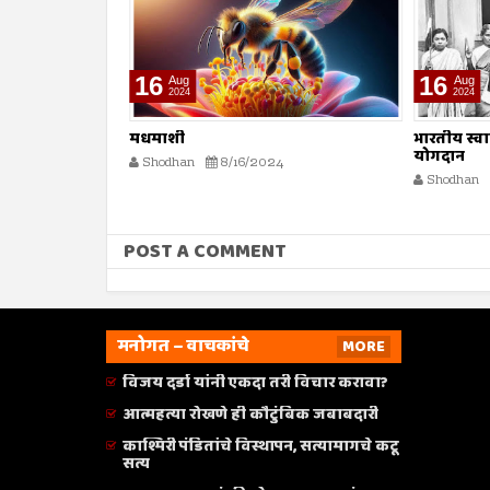
16
16
Aug
Aug
2024
2024
भारतीय स्वातंत्र्य लढ्यातील स्त्रियांचे
सर्व मानव
योगदान
Shodhan
Shodhan
8/16/2024
POST A COMMENT
मनोगत – वाचकांचे
MORE
विजय दर्डा यांनी एकदा तरी विचार करावा?
आत्महत्या रोखणे ही कौटुंबिक जबाबदारी
काश्मिरी पंडितांचे विस्थापन, सत्यामागचे कटू
सत्य