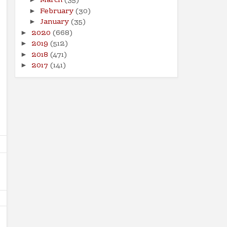
March
(35)
February
(30)
►
January
(35)
►
2020
(668)
►
2019
(512)
►
2018
(471)
►
2017
(141)
►