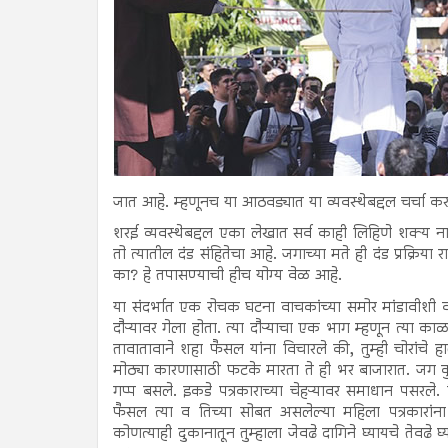
जात आहे. म्हणूनच या आठवड्यात या व्यवस्थेबद्दल चर्चा 
शरई व्यवस्थेबद्दल एका लेखात सर्व काही लिहिणे शक्य नाही
तो त्यातील दंड संहितेचा आहे. जगाच्या मते ही दंड प्रक्र
का? हे तपासण्याची हीच योग्य वेळ आहे.
या संदर्भात एक रोचक घटना वाचकांच्या समोर मांडावीशी 
दौऱ्यावर गेला होता. त्या दौऱ्याचा एक भाग म्हणून त्या क
तावातावाने शहा फैसल यांना विचारले की, तुम्ही चोरांचे ह
मोठ्या कारणासाठी फटके मारता ते ही भर बाजारात. जग क
गप्प बसले. इकडे पत्रकाराच्या चेहऱ्यावर समाधान पसरल
फैसल त्या व तिच्या सोबत असलेल्या महिला पत्रकारांना स
कोणत्याही दुकानातून तुम्हाला जेवढे दागिने घ्यायचे तेव