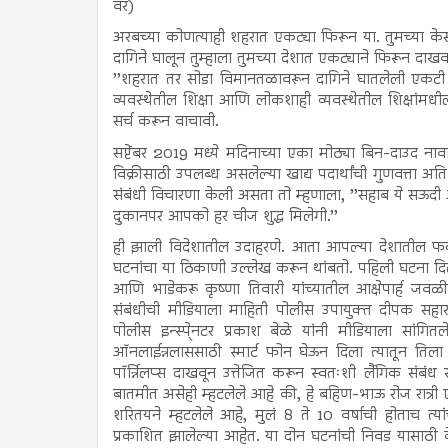
वर)
अरबच्या कोणत्याही शहरात एकट्या फिरून या. तुमच्या के
दागिने घालून तुम्हाला तुमच्या देशात एकट्याने फिरून दाखवावे
’’शहरात तर सोडा विमानतळावरून दागिने घातलेली एकटी मह
व्यवस्थेतील शिक्षा आणि लोकशाही व्यवस्थेतील शिक्षांमध
सर्च करून वाचावी.
सप्टेंबर 2019 मध्ये मदिनाच्या एका मोठ्या बिन-दाउद नावा
विक्रीसाठी उपलब्ध असलेल्या खाद्य पदार्थांची गुणवत्ता अतिश
संबंधी विचारणा केली असता तो म्हणाला, ’’सहाब ये सऊदी 
दुकानपर आपको हर चीज शुद्ध मिलेगी.’’
ही झाली विदेशातील उदाहरणे. आता आपल्या देशातील फक्त
घटनांचा या ठिकाणी उल्लेख करून थांबतो. पहिली घटना दिल
आणि भाडेकरू कृष्णा तिवारी यांच्यातील आक्षेपार्ह जवळी
संबंधीची मीडियाला माहिती पोलीस उपायुक्त दीपक सहारण 
पोलीस इन्स्पे्नटर प्रकाश बेळे यांनी मीडियाला सांगितल
ऑनलाईन्नलाससाठी स्मार्ट फोन घेऊन दिला त्यातून तिला
पॉर्न्निलप्स दाखवून उत्तेजित करून स्वतःशी लैंगिक संबं
बातमीत असेही म्हटलेले आहे की, हे बहिण-भाऊ रोज रात्री ए
शरितयने म्हटलेले आहे, मुलं 8 ते 10 वर्षाची होताच त्या
प्रकाशित झालेल्या आहेत. या दोन घटनांची निवड यासाठी 