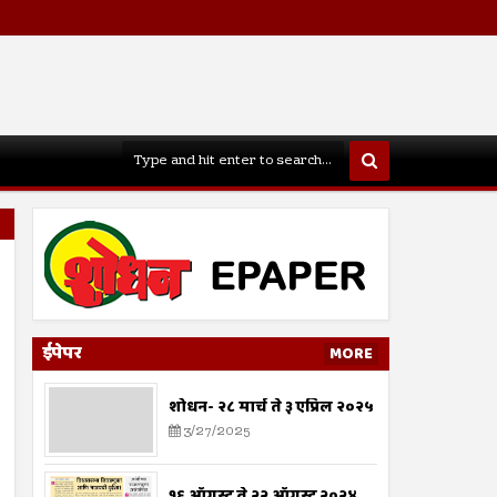
ईपेपर
MORE
शोधन- २८ मार्च ते ३ एप्रिल २०२५
3/27/2025
१६ ऑगस्ट ते २२ ऑगस्ट २०२४