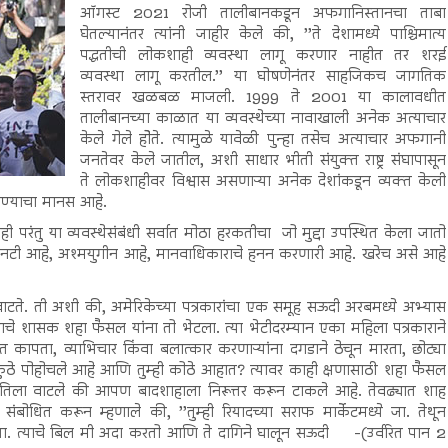
ऑगस्ट 2021 रोजी तालीबानकडून अफगानिस्तानचा ताबा
घेतल्यानंतर त्यांनी जाहीर केले की, ’’ते देशामध्ये पाश्चिमात्य
पद्धतीची लोकशाही व्यवस्था लागू करणार नाहीत तर शरई
व्यवस्था लागू करतील.’’ या घोषणेनंतर साहजिकच जागतिक
स्तरावर खळबळ माजली. 1999 ते 2001 या कालावधीत
तालीबानच्या काळात या व्यवस्थेच्या नावाखाली अनेक अत्याचार
केले गेले होेते. त्यामुळे यावेळी पुन्हा तसेच अत्याचार अफगानी
जनतेवर केले जातील, अशी साधार भीती संयुक्त राष्ट्र संघापासून
ते लोकशाहीवर विश्वास असणाऱ्या अनेक देशांकडून व्यक्त केली
करण्याचा मानस आहे.
 परंतु या व्यवस्थेसंबंधी सर्वात मोठा हरकतीचा जो मुद्दा उपस्थित केला जातो
िया रानटी आहे, अश्मयुगीन आहे, मानवाधिकाराचे हनन करणारी आहे. खरेच असे आहे
वाटते. ती अशी की, अमेरिकेच्या पत्रकारांचा एक समूह सऊदी अरबमध्ये अभ्यास
ाळाचे शासक शहा फैसल यांना तो भेटला. त्या भेटीदरम्यान एका महिला पत्रकाराने
ात कापता, व्याभिचार किंवा बलात्कार करणाऱ्यांना दगडाने ठेचून मारता, छोट्या
ुठे पोहोचले आहे आणि तुम्ही कोठे आहात? त्यावर काही क्षणासाठी शहा फैसल
े. तिला वाटले की आपण बादशाहाला निरूत्तर करून टाकले आहे. तेवढ्यात शाह
ंबोधित करून म्हणाले की, ’’तुम्ही रियादच्या सराफ मार्केटमध्ये जा. तेथून
ढे घ्या. त्याचे बिल मी अदा करतो आणि ते दागिने घालून सऊदी -(उर्वरित पान 2