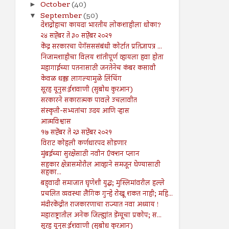
October
(40)
►
September
(50)
▼
देशद्रोहाचा कायदा भारतीय लोकशाहीला धोका?
२४ सप्टेंबर ते ३० सप्टेंबर २०२१
केंद्र सरकारचा पेगॅसससंबंधी कोर्टात प्रतिज्ञापत्र ...
निजामशाहीचा विलय शांतीपूर्ण व्हायला हवा होता
महागाईच्या पतनासाठी जनतेनेच कंबर कसावी
केवळ धक्का लागल्यामुळे लिंचिंग
सूरह यूनुस:ईशवाणी (सुबोध कुरआन)
सरकारने सकारात्मक पावले उचलावीत
संस्कृती-सभ्यतांचा उदय आणि ऱ्हास
आत्मविश्वास
१७ सप्टेंबर ते २३ सप्टेंबर २०२१
विराट कोहली कर्णधारपद सोडणार
मुंबईच्या सुरक्षेसाठी नवीन ऍक्शन प्लान
सहकार क्षेत्रासमोरील आव्हाने समजून घेण्यासाठी
सहका...
बहुवादी समाजात घृणेशी युद्ध; मुस्लिमांवरील हल्ले
प्रचलित व्यवस्था लैंगिक गुन्हे रोखू शकत नाही; महि...
मंदीरकेंद्रीत राजकारणाचा राज्यात नवा अध्याय !
महाराष्ट्रातील अनेक जिल्ह्यांत डेंग्यूचा प्रकोप; स...
सूरह यूनुस:ईशवाणी (सुबोध कुरआन)