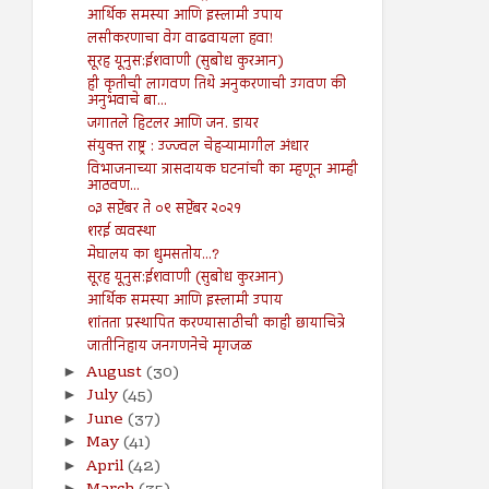
आर्थिक समस्या आणि इस्लामी उपाय
लसीकरणाचा वेग वाढवायला हवा!
सूरह यूनुस:ईशवाणी (सुबोध कुरआन)
ही कृतीची लागवण तिथे अनुकरणाची उगवण की
अनुभवाचे बा...
जगातले हिटलर आणि जन. डायर
संयुक्त राष्ट्र : उज्ज्वल चेहऱ्यामागील अंधार
विभाजनाच्या त्रासदायक घटनांची का म्हणून आम्ही
आठवण...
०३ सप्टेंबर ते ०९ सप्टेंबर २०२१
शरई व्यवस्था
मेघालय का धुमसतोय...?
सूरह यूनुस:ईशवाणी (सुबोध कुरआन)
आर्थिक समस्या आणि इस्लामी उपाय
शांतता प्रस्थापित करण्यासाठीची काही छायाचित्रे
जातीनिहाय जनगणनेचे मृगजळ
August
(30)
►
July
(45)
►
June
(37)
►
May
(41)
►
April
(42)
►
►