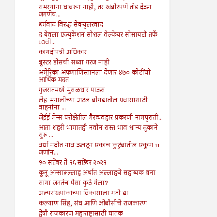
समस्यांना घाबरून नाही, तर खंबीरपणे तोंड देऊन
जगणेच...
धर्मवाद विरुद्ध सेक्युलरवाद
द येवला एज्युकेशन सोशल वेल्फेयर सोसायटी तर्फे
10वी...
कागदोपत्री अधिकार
बूस्टर डोसची सध्या गरज नाही
अमेरिका अफगाणिस्तानला देणार ४७० कोटींची
आर्थिक मदत
गुजरातमध्ये मुसळधार पाऊस
लेह-मनालीच्या अटल बोगद्यातील प्रवासासाठी
वाहनांना ...
जेईई मेन्स परीक्षेतील गैरव्यवहार प्रकरणी नागपुराती...
आता शहरी भागातही नवीन रास्त भाव धान्य दुकाने
सुरू ...
वर्धा नदीत नाव ऊलटून एकाच कुटुंबातील एकूण 11
जणांन...
१० सप्टेंबर ते १६ सप्टेंबर २०२१
कूनू अन्सारूल्लाह अर्थात अल्लाहचे सहाय्यक बना
सांगा जनतेच पैसा कुठे गेला?
अल्पसंख्यांकांच्या विकासाला गती द्या
कल्याण सिंह, संघ आणि ओबीसीचे राजकारण
द्वेषी राजकारण महाराष्ट्रासाठी घातक