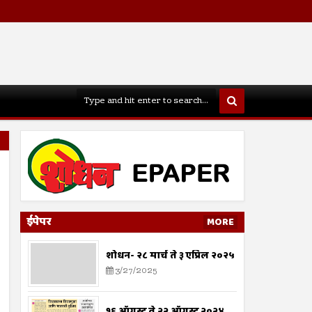
ईपेपर
MORE
शोधन- २८ मार्च ते ३ एप्रिल २०२५
3/27/2025
१६ ऑगस्ट ते २२ ऑगस्ट २०२४