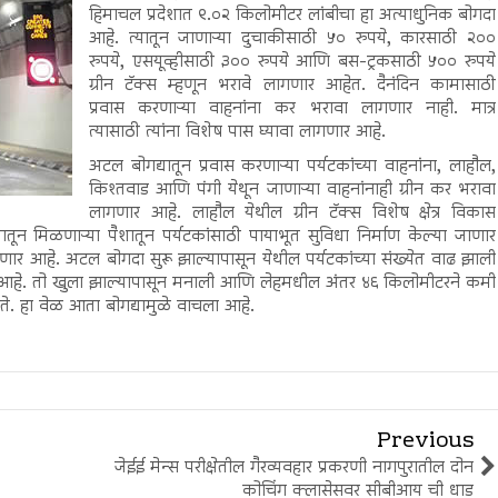
हिमाचल प्रदेशात ९.०२ किलोमीटर लांबीचा हा अत्याधुनिक बोगदा
आहे. त्यातून जाणाऱ्या दुचाकीसाठी ५० रुपये, कारसाठी २००
रुपये, एसयूव्हीसाठी ३०० रुपये आणि बस-ट्रकसाठी ५०० रुपये
ग्रीन टॅक्स म्हणून भरावे लागणार आहेत. दैनंदिन कामासाठी
प्रवास करणाऱ्या वाहनांना कर भरावा लागणार नाही. मात्र
त्यासाठी त्यांना विशेष पास घ्यावा लागणार आहे.
अटल बोगद्यातून प्रवास करणाऱ्या पर्यटकांच्या वाहनांना, लाहौल,
किश्तवाड आणि पंगी येथून जाणाऱ्या वाहनांनाही ग्रीन कर भरावा
लागणार आहे. लाहौल येथील ग्रीन टॅक्स विशेष क्षेत्र विकास
तून मिळणाऱ्या पैशातून पर्यटकांसाठी पायाभूत सुविधा निर्माण केल्या जाणार
ार आहे. अटल बोगदा सुरू झाल्यापासून येथील पर्यटकांच्या संख्येत वाढ झाली
दा आहे. तो खुला झाल्यापासून मनाली आणि लेहमधील अंतर ४६ किलोमीटरने कमी
ोते. हा वेळ आता बोगद्यामुळे वाचला आहे.
Previous
जेईई मेन्स परीक्षेतील गैरव्यवहार प्रकरणी नागपुरातील दोन
कोचिंग क्लासेसवर सीबीआय ची धाड