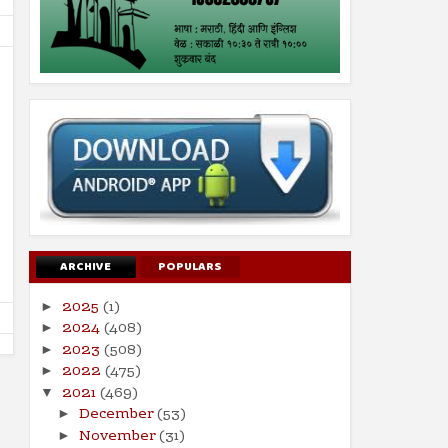
21
14
Jun
Jun
2024
2024
इस्लामोफोबिक ‘हमारे बारा’ चित्रपटाच्या
ऑनलाइन जुगारामुळे आर्थिक,
प्रदर्शनाला सर्वोच्च न्यायालयाची स्थगिती
समस्येसह आत्महत्यांमध्ये होतेय
Shodhan
6/21/2024
Shodhan
6/14/2024
ARCHIVE
POPULARS
2025
(1)
►
2024
(408)
►
2023
(508)
►
2022
(475)
►
2021
(469)
▼
December
(53)
►
November
(31)
►