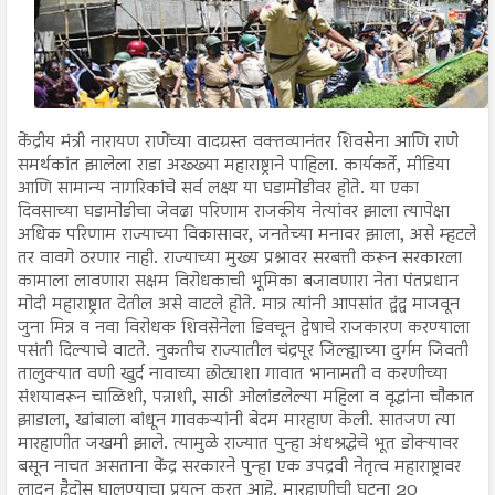
केंद्रीय मंत्री नारायण राणेंच्या वादग्रस्त वक्तव्यानंतर शिवसेना आणि राणे
समर्थकांत झालेला राडा अख्ख्या महाराष्ट्राने पाहिला. कार्यकर्ते, मीडिया
आणि सामान्य नागरिकांचे सर्व लक्ष्य या घडामोडीवर होते. या एका
दिवसाच्या घडामोडीचा जेवढा परिणाम राजकीय नेत्यांवर झाला त्यापेक्षा
अधिक परिणाम राज्याच्या विकासावर, जनतेच्या मनावर झाला, असे म्हटले
तर वावगे ठरणार नाही. राज्याच्या मुख्य प्रश्नावर सरबत्ती करून सरकारला
कामाला लावणारा सक्षम विरोधकाची भूमिका बजावणारा नेता पंतप्रधान
मोदी महाराष्ट्रात देतील असे वाटले होते. मात्र त्यांनी आपसांत द्वंद्व माजवून
जुना मित्र व नवा विरोधक शिवसेनेला डिवचून द्वेषाचे राजकारण करण्याला
पसंती दिल्याचे वाटते. नुकतीच राज्यातील चंद्रपूर जिल्ह्याच्या दुर्गम जिवती
तालुक्यात वणी खुर्द नावाच्या छोट्याशा गावात भानामती व करणीच्या
संशयावरून चाळिशी, पन्नाशी, साठी ओलांडलेल्या महिला व वृद्धांना चौकात
झाडाला, खांबाला बांधून गावकऱ्यांनी बेदम मारहाण केली. सातजण त्या
मारहाणीत जखमी झाले. त्यामुळे राज्यात पुन्हा अंधश्रद्धेचे भूत डोक्यावर
बसून नाचत असताना केंद्र सरकारने पुन्हा एक उपद्रवी नेतृत्व महाराष्ट्रावर
लादून हैदोस घालण्याचा प्रयत्न करत आहे. मारहाणीची घटना 20