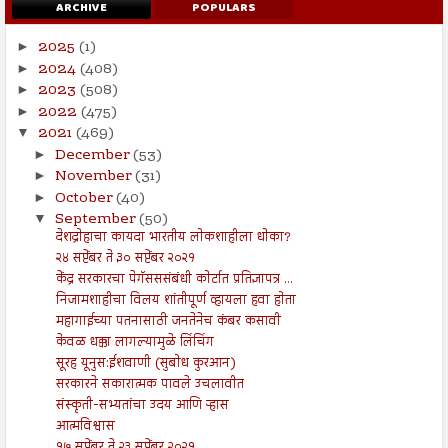
ARCHIVE
POPULARS
2025
(1)
►
2024
(408)
►
2023
(508)
►
2022
(475)
►
2021
(469)
▼
December
(53)
►
November
(31)
►
October
(40)
►
September
(50)
▼
देशद्रोहाचा कायदा भारतीय लोकशाहीला धोका?
२४ सप्टेंबर ते ३० सप्टेंबर २०२१
केंद्र सरकारचा पेगॅसससंबंधी कोर्टात प्रतिज्ञापत्र ...
निजामशाहीचा विलय शांतीपूर्ण व्हायला हवा होता
महागाईच्या पतनासाठी जनतेनेच कंबर कसावी
केवळ धक्का लागल्यामुळे लिंचिंग
सूरह यूनुस:ईशवाणी (सुबोध कुरआन)
सरकारने सकारात्मक पावले उचलावीत
संस्कृती-सभ्यतांचा उदय आणि ऱ्हास
आत्मविश्वास