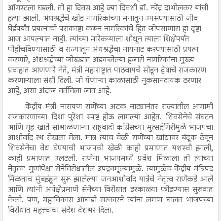
ऑगस्टला घडली. तो हा दिवस आहे ज्या दिवशी डॉ. नरेंद्र दाभोलकर यांची
हत्या झाली. अंधश्रद्धेचे खोड नागरिकांच्या मनातून उपसण्यासाठी जीव
घेईपर्यंत प्रयत्नाची पराकाष्टा करून नागरिकांचे हित जोपसाणारा हा दृष्टा
आज आपल्यात नाही. त्यांच्या मारेकऱ्याला शोधून त्याला शिक्षेपर्यंत
पोहोचविण्यासाठी व राज्यातून अंधश्रद्धेचा नायनाट करण्यासाठी प्रयत्न
करणारे, अंधश्रद्धेच्या जोखडात अडकलेल्या हजारो नागरिकांना मुख्य
प्रवाहात आणणारे नेते, मंत्री महाराष्ट्रात पाठवायचे सोडून द्वेषाचे राजकारण
करणाऱ्याला संधी दिली. जी येणाऱ्या काळासाठी नुकसानदायक ठरणार
आहे, असा अंदाज वर्तविला जात आहे.
केंद्रीय मंत्री नारायण राणेंच्या अटक नाट्यानंतर राज्यातील आगामी
राजकारणाच्या दिशा पुरेशा स्पष्ट होऊ लागल्या आहेत. शिवसेनेचे संघटन
आणि गृह खाते सांभाळणाऱ्या राष्ट्रवादी काँग्रेसच्या मुत्सद्देगिरीमुळे भाजपचा
आशीर्वाद रथ रोखला गेला. मात्र त्याच वेळी राणेंच्या खांद्यावर बंदूक ठेवून
शिवसेनेचा वेध घेण्याची भाजपची खेळी काही प्रमाणात यशस्वी झाली,
काही प्रमाणात उलटली. राणेंना भाजपमध्ये प्रवेश मिळाला तो त्यांच्या
नेतृत्व’ गुणांपेक्षा सेनेविरोधातील उपद्रवमू्ल्यामुळे. त्यामुळेच केंद्रीय मंत्रिपद
मिळताच मुंबईहून सुरू झालेल्या जनआशीर्वाद यात्रेचे नेतृत्व राणेंकडे आले
आणि त्यांनी अपेक्षेप्रमाणे सेनेच्या विरोधात डरकाळ्या फोडण्यास सुरुवात
केली. पण, महाविकास आघाडी सरकारने त्यांना लगाम घालत भाजपच्या
विरोधात महत्त्वाचा संदेश देशभर दिला.