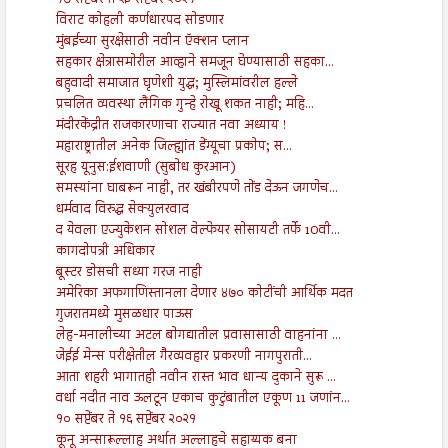
१७ सप्टेंबर ते २३ सप्टेंबर २०२१
विराट कोहली कर्णधारपद सोडणार
मुंबईच्या सुरक्षेसाठी नवीन ऍक्शन प्लान
सहकार क्षेत्रासमोरील आव्हाने समजून घेण्यासाठी सहका...
बहुवादी समाजात घृणेशी युद्ध; मुस्लिमांवरील हल्ले
प्रचलित व्यवस्था लैंगिक गुन्हे रोखू शकत नाही; महि...
मंदीरकेंद्रीत राजकारणाचा राज्यात नवा अध्याय !
महाराष्ट्रातील अनेक जिल्ह्यांत डेंग्यूचा प्रकोप; स...
सूरह यूनुस:ईशवाणी (सुबोध कुरआन)
समस्यांना घाबरून नाही, तर खंबीरपणे तोंड देऊन जगणेच...
धर्मवाद विरुद्ध सेक्युलरवाद
द येवला एज्युकेशन सोशल वेल्फेयर सोसायटी तर्फे 10वी...
कागदोपत्री अधिकार
बूस्टर डोसची सध्या गरज नाही
अमेरिका अफगाणिस्तानला देणार ४७० कोटींची आर्थिक मदत
गुजरातमध्ये मुसळधार पाऊस
लेह-मनालीच्या अटल बोगद्यातील प्रवासासाठी वाहनांना ...
जेईई मेन्स परीक्षेतील गैरव्यवहार प्रकरणी नागपुराती...
आता शहरी भागातही नवीन रास्त भाव धान्य दुकाने सुरू ...
वर्धा नदीत नाव ऊलटून एकाच कुटुंबातील एकूण 11 जणांन...
१० सप्टेंबर ते १६ सप्टेंबर २०२१
कूनू अन्सारूल्लाह अर्थात अल्लाहचे सहाय्यक बना