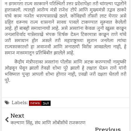
न डगमगता राज्य सरकारने परिस्थिती उत्तर प्रदेशापेक्षा तरी चांगल्या पद्धतीने
हाताळली. त्यातही आरोग्य मंत्री राजेश टोपे आणि मुख्यमंत्री उद्धव ठाकरे
यांचे काम नजरेत भरण्यासारखे ठरले. कोविडची तीसरी लाट येणार असे
ग्रहित धरूनच राज्य शासनाने सावध पावले टाकण्यात सुरूवात केलेली
आहे. ही बाबही समाधानाची आहे. असे असतांना केवळ जुनी खुन्नस काढून
जनआशिर्वाद यात्रेसारखे भंपक शिर्षक देऊन टिकायात्रा काढून राणे यांचे
जरी समाधान होत असले तरी महाराष्ट्राच्या सुजान जनतेला त्यांचा
राज्यसरकारशी हा अवाजवी आणि अनाठायी विरोध आवडलेला नाही, हे
समाज माध्यमातून प्रतिबिंबीत झालेले आहे.
केंद्रीय मंत्रीपदावर असतांना पोलीस आणि अटक करण्याची नामुष्की
ओढवून घेवून झाली तेवढी शोभा पुरे झाली हे लक्षात घेऊन राणे यांनी
भविष्यात पुन्हा आपली शोभा होणार नाही, एवढी जरी दक्षता घेतली तरी
पुरे.
Labels:
news
342
Next
कल्याण सिंह, संघ आणि ओबीसीचे राजकारण
Previous