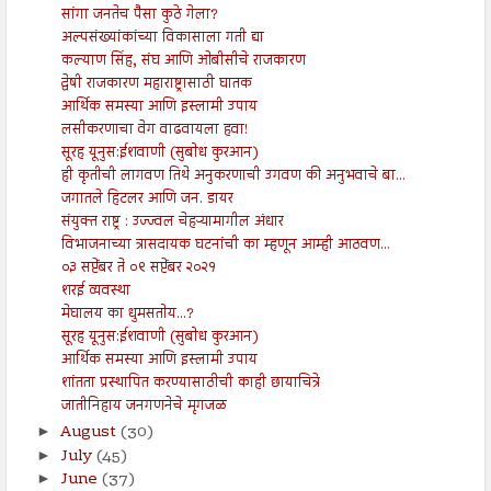
सांगा जनतेच पैसा कुठे गेला?
अल्पसंख्यांकांच्या विकासाला गती द्या
कल्याण सिंह, संघ आणि ओबीसीचे राजकारण
द्वेषी राजकारण महाराष्ट्रासाठी घातक
आर्थिक समस्या आणि इस्लामी उपाय
लसीकरणाचा वेग वाढवायला हवा!
सूरह यूनुस:ईशवाणी (सुबोध कुरआन)
ही कृतीची लागवण तिथे अनुकरणाची उगवण की अनुभवाचे बा...
जगातले हिटलर आणि जन. डायर
संयुक्त राष्ट्र : उज्ज्वल चेहऱ्यामागील अंधार
विभाजनाच्या त्रासदायक घटनांची का म्हणून आम्ही आठवण...
०३ सप्टेंबर ते ०९ सप्टेंबर २०२१
शरई व्यवस्था
मेघालय का धुमसतोय...?
सूरह यूनुस:ईशवाणी (सुबोध कुरआन)
आर्थिक समस्या आणि इस्लामी उपाय
शांतता प्रस्थापित करण्यासाठीची काही छायाचित्रे
जातीनिहाय जनगणनेचे मृगजळ
August
(30)
►
July
(45)
►
June
(37)
►