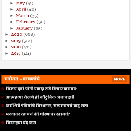
May
(41)
►
April
(42)
►
March
(35)
►
February
(30)
►
January
(35)
►
2020
(668)
►
2019
(512)
►
2018
(471)
►
2017
(141)
►
मनोगत – वाचकांचे
MORE
विजय दर्डा यांनी एकदा तरी विचार करावा?
आत्महत्या रोखणे ही कौटुंबिक जबाबदारी
काश्मिरी पंडितांचे विस्थापन, सत्यामागचे कटू सत्य
मरणावर रडायचं की धोरणावर रडायचं?
विटभट्ट्या बंद करा