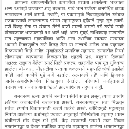
आपल्या चाणक्यनीतीवर कमालीचा भरवसा असलेल्या भाजपला
अन्य पक्षांतही चाणक्य’ असू शकतात, याचे भान राणेंच्या अनपेक्षित अटक
नाट्यावरून आले असावे. तथापि, या प्रकारामुळे निवडणुकांतील राडेबाज
राजकारणाची लांच्छनास्पद परंपरा महाराष्ट्राच्या दुर्दैवाने पुन्हा सुरू झाली.
राणे विरुद्ध सेना या खेळात सेनेने बाजी मारली असली तरी राणेंचे प्यादे’
खेळवण्यात भाजपलाही यश आले आहे. आता मुंबई, नाशिकसह राज्यातील
सात महत्त्वाच्या महापालिका आणि अन्य स्थानिक स्वराज्य संस्थांच्या
आगामी निवडणुकीत राणे विरुद्ध सेना या नाट्याचे अनेक अंक पाहायला
मिळण्याची चिन्हे आहेत. मुंबईसारखे जागतिक महानगर, राज्यातील निम्मी
लोकसंख्या व्यापणाऱ्या विकसनशील शहरांचे प्रश्न, बहुतांश ठिकाणी
अक्षरश: खड्ड्यांत गेलेला स्मार्ट सिटी’ प्रकल्प, शहरांतील पायाभूत सुविधांचा
झालेला बोजवारा, जीएसटीचा परतावा थकल्याने महापालिकांची झालेली
कोंडी आदी कळीचे मुद्दे मागे पडतील. रस्त्यावरचे राडे’ आणि हिणकस
आरोप-प्रत्यारोपांमध्येच निवडणुका रंगतील. परिणामी जनहितासाठी
करावयाच्या राजकारणाचा ‘खेळ’ झाल्याशिवाय राहणार नाही.
राजकारण खऱ्या अर्थाने जनतेच्या सेवेचे साधन असून, त्याचा उपयोग
अतिशय जबाबदारीने करावयाचा असतो. राजकारणातून सत्ता मिळवून
सत्तेचा उपयोग विकासासाठी करणे गरजेचे असते. कोविडमुळे महाराष्ट्रात
निर्माण झालेल्या कधीनाही एवढ्या अभूतपूर्व परिस्थितीला महाराष्ट्र शासन
खंबीरपणे तोंड देवून उभे होते. केंद्र सरकारची फारशी मदत मिळत
नसतांनासुद्धा व देशात सर्वाधिक प्रादुर्भाव महाराष्ट्रात झालेला असतांनासुद्धा