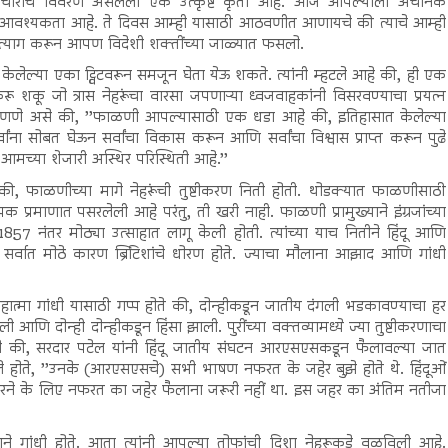
अत्याचारांचे विवरण असलेली एक उत्कृष्ट कृती आहे. आज आपल्याला अचानक
आवश्यकता आहे. ते दिवस आम्ही यासाठी आठवणीत आणायचे की त्याचे आम्ही
ा त्याग करून आपण विदेशी शक्तींच्या जाळ्यात फसलो.
ंनी केलेल्या एका ट्विटवरून समजून घेता येऊ शकते. त्यांनी म्हटले आहे की, ही एक
ू शकू जो त्रास नेहरूंचा वारसा जपणाऱ्या ध्वजवाहकांनी विसरवण्याचा प्रयत्न
ांचे म्हणणे असे की, ’’फाळणी आपल्यासाठी एक धडा आहे की, इतिहासात केलेल्या
ना सोबत घेऊन सर्वांचा विकास करून आणि सर्वांचा विश्वास प्राप्त करून पुढे
ा आमच्या शेजारी अस्थिर परिस्थिती आहे.’’
 की, फाळणीच्या मागे नेहरूंची तुष्टीकरण निती होती. थोडक्यात फाळणीसाठी
क प्रमाणात पसरलेली आहे परंतु, ती खरी नाही. फाळणी प्रामुख्याने इंग्रजांच्या
57 नंतर मोठ्या उत्साहात लागू केली होती. त्यांच्या याच नितीने हिंदू आणि
 सर्वात मोठे कारण ब्रिटिशांचे धोरण होते. ज्याचा मौलाना आझाद आणि गांधी
स महात्मा गांधी यासाठी गप्प होते की, दोन्हीकडून जातीय दंगली भडकावण्याचा हर
ली आणि दोन्ही दोन्हीकडून हिंसा झाली. पुरींच्या वक्तव्यामध्ये ज्या तुष्टीकरणाचा
तो की, सरदार पटेल यांनी हिंदू जातीय संघटन आरएसएसकडून फैलावल्या जात
ले होते, ’’उनके (आरएसएसचे) सभी भाषण नफरत के जहेर बुझे होते थे. हिंदूओं
 करने के लिए नफरत का जहेर फैलाना जरूरी नहीं था. इस जहर का अंतिम नतीजा
ी प्रामुख्याने गांधी होते. आता त्यांनी आपल्या तोफांची दिशा नेहरूकडे वळविली आहे.