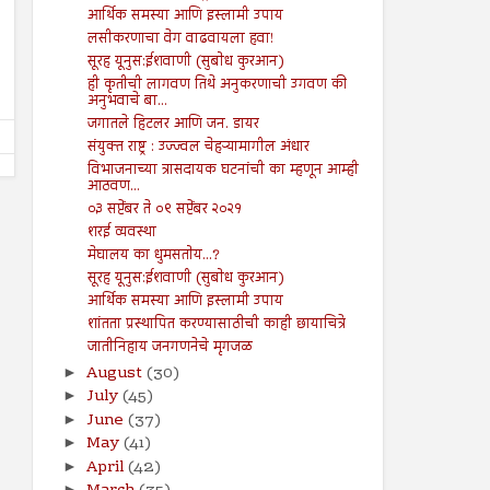
आर्थिक समस्या आणि इस्लामी उपाय
पुरोगामी चळवळींना लक्ष्य करण्यासाठी
गजापूर जाळपोळ; जबाबदारी कु
लसीकरणाचा वेग वाढवायला हवा!
कायदा
Shodhan
7/19/2024
सूरह यूनुस:ईशवाणी (सुबोध कुरआन)
Shodhan
7/19/2024
ही कृतीची लागवण तिथे अनुकरणाची उगवण की
अनुभवाचे बा...
जगातले हिटलर आणि जन. डायर
संयुक्त राष्ट्र : उज्ज्वल चेहऱ्यामागील अंधार
विभाजनाच्या त्रासदायक घटनांची का म्हणून आम्ही
आठवण...
०३ सप्टेंबर ते ०९ सप्टेंबर २०२१
शरई व्यवस्था
मेघालय का धुमसतोय...?
सूरह यूनुस:ईशवाणी (सुबोध कुरआन)
आर्थिक समस्या आणि इस्लामी उपाय
शांतता प्रस्थापित करण्यासाठीची काही छायाचित्रे
जातीनिहाय जनगणनेचे मृगजळ
August
(30)
►
July
(45)
►
June
(37)
►
May
(41)
►
April
(42)
►
►