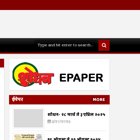
ईपेपर
MORE
शोधन- २८ मार्च ते ३ एप्रिल २०२५
3/27/2025
१६ ऑगस्ट ते २२ ऑगस्ट २०२४