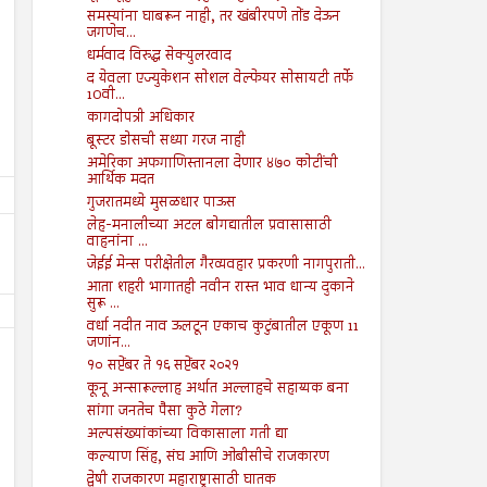
समस्यांना घाबरून नाही, तर खंबीरपणे तोंड देऊन
जगणेच...
धर्मवाद विरुद्ध सेक्युलरवाद
द येवला एज्युकेशन सोशल वेल्फेयर सोसायटी तर्फे
10वी...
कागदोपत्री अधिकार
बूस्टर डोसची सध्या गरज नाही
अमेरिका अफगाणिस्तानला देणार ४७० कोटींची
आर्थिक मदत
गुजरातमध्ये मुसळधार पाऊस
लेह-मनालीच्या अटल बोगद्यातील प्रवासासाठी
वाहनांना ...
जेईई मेन्स परीक्षेतील गैरव्यवहार प्रकरणी नागपुराती...
आता शहरी भागातही नवीन रास्त भाव धान्य दुकाने
सुरू ...
वर्धा नदीत नाव ऊलटून एकाच कुटुंबातील एकूण 11
जणांन...
१० सप्टेंबर ते १६ सप्टेंबर २०२१
कूनू अन्सारूल्लाह अर्थात अल्लाहचे सहाय्यक बना
सांगा जनतेच पैसा कुठे गेला?
अल्पसंख्यांकांच्या विकासाला गती द्या
19
19
Jul
Jul
कल्याण सिंह, संघ आणि ओबीसीचे राजकारण
2024
2024
द्वेषी राजकारण महाराष्ट्रासाठी घातक