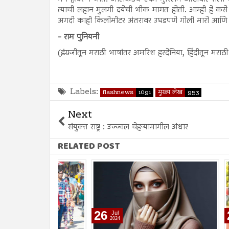
त्याची लहान मुलगी दयेची भीक मागत होती. आम्ही हे कसे 
अगदी काही किलोमीटर अंतरावर उघडपणे गोली मारो आणि काटे
- राम पुनियनी
(इंग्रजीतून मराठी भाषांतर अमरिश हरदेनिया, हिंदीतून मरा
Labels:
flashnews
1091
मुख्य लेख
953
Next
संयुक्त राष्ट्र : उज्ज्वल चेहऱ्यामागील अंधार
RELATED POST
26
26
Jul
Jul
2024
2024