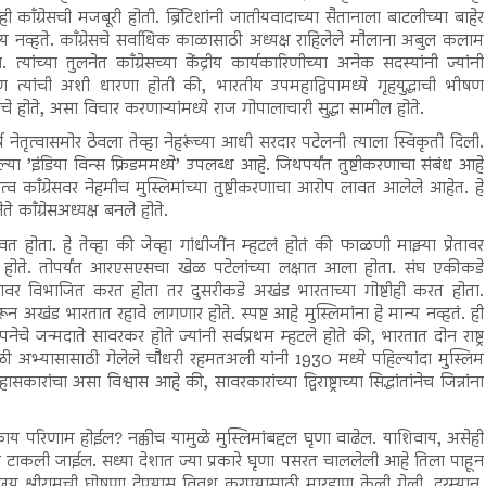
ाँग्रेसची मजबूरी होती. ब्रिटिशांनी जातीयवादाच्या सैतानाला बाटलीच्या बाहेर
 नव्हते. काँग्रेसचे सर्वाधिक काळासाठी अध्यक्ष राहिलेले मौलाना अबुल कलाम
ांच्या तुलनेत काँग्रेसच्या केंद्रीय कार्यकारिणीच्या अनेक सदस्यांनी ज्यांनी
त्यांची अशी धारणा होती की, भारतीय उपमहाद्विपामध्ये गृहयुद्धाची भीषण
 होते, असा विचार करणाऱ्यांमध्ये राज गोपालाचारी सुद्धा सामील होते.
्ष नेतृत्वासमोर ठेवला तेव्हा नेहरूंच्या आधी सरदार पटेलनी त्याला स्विकृती दिली.
या ’इंडिया विन्स फ्रिडममध्ये’ उपलब्ध आहे. जिथपर्यंत तुष्टीकरणाचा संबंध आहे
तत्व काँग्रेसवर नेहमीच मुस्लिमांच्या तुष्टीकरणाचा आरोप लावत आलेले आहेत. हे
ेते काँग्रेसअध्यक्ष बनले होते.
 होता. हे तेव्हा की जेव्हा गांधीजींन म्हटलं होतं की फाळणी माझ्या प्रेतावर
करत होते. तोपर्यंत आरएसएसचा खेळ पटेलांच्या लक्षात आला होता. संघ एकीकडे
ारावर विभाजित करत होता तर दुसरीकडे अखंड भारताच्या गोष्टीही करत होता.
कारून अखंड भारतात रहावे लागणार होते. स्पष्ट आहे मुस्लिमांना हे मान्य नव्हतं. ही
कल्पनेचे जन्मदाते सावरकर होते ज्यांनी सर्वप्रथम म्हटले होते की, भारतात दोन राष्ट्र
या काळी अभ्यासासाठी गेलेले चौधरी रहमतअली यांनी 1930 मध्ये पहिल्यांदा मुस्लिम
ांचा असा विश्वास आहे की, सावरकारांच्या द्विराष्ट्राच्या सिद्धांतांनेच जिन्नांना
य परिणाम होईल? नक्कीच यामुळे मुस्लिमांबद्दल घृणा वाढेल. याशिवाय, असेही
वर टाकली जाईल. सध्या देशात ज्या प्रकारे घृणा पसरत चाललेली आहे तिला पाहून
 श्रीरामची घोषणा देण्यास विवश करण्यासाठी मारहाण केली गेली. दरम्यान,