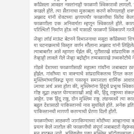
काँग्रेसला आवडत नसतांनाही फाळणी स्विकारावी लागली. ही क
काढले होते. त्या सैतानाचा मुकाबला करणे कोणालाही शक्य
आझाद यांनी शेवटच्या क्षणापर्यंत फाळणीचा विरोध केला. त्य
फाळणीला एक अनिवार्यता म्हणून स्विकारले होते. कारण 
परिस्थिती निर्माण होऊ नये यासाठी फाळणी स्विकारणे गरजेचे
जेव्हा लॉर्ड माऊंट बेटनने विभाजनाचा मसुदा काँग्रेसच्या शिर
या घटनाक्रमाचे विस्तृत वर्णन मौलाना आझाद यांनी लिहिलेल्
त्याबाबतीत असे म्हणता येईल की, पुरींसारखे सांप्रदायिक 
तेव्हाही लावले गेले जेव्हा बद्रोद्दीन तय्यबसारखे उच्चकोटीचे न
गोडसे देशाच्या फाळणीसाठी महात्मा गांधींना जबाबदार ठरवत
होईल. गांधींच्या या वाक्याचे सांप्रदायिकतत्व टिंगल 
मुस्लिमांच्याविरूद्ध घृणा पसरवून समाजाला धार्मिक आध
ज्याचा अर्थ असा होता की, मुस्लिमांना हिंदूंचे प्रभूत्व स्वि
गोष्ट सुद्धा लक्षात घेण्यासारखी आहे की, हिंदू राष्ट्राच्या सं
आहेत. एक हिंदू राष्ट्र, दोन मुस्लिम राष्ट्र. लंडनमध्ये त्
बहुल देशासाठी पाकिस्तानचे नाव सुचविले होते. अनेक इतिहासकार
पाकिस्तानची मागणी करण्याची प्रेरणा दिली होती.
फाळणीच्या आठवणी जागविण्याच्या मोदींच्या आव्हानाचा का
प्रयत्न केले जातील की फाळणीची संपूर्ण जबाबदारी नेहरूं
मन हादरून जाते. अलिकडेच एका मुस्लिम ऑटोवाल्याला जय