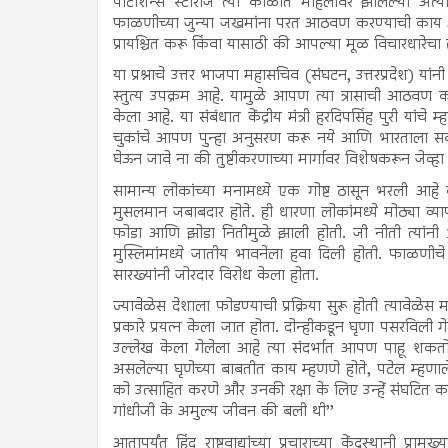
पार्टीशन्स स्टोरीज त्या काळात महिलांवर झालेल्या 
फाळणीच्या जुन्या जखमांना परत आठवण करण्याची काय 
प्रायश्चित करू किंवा यासाठी की आपल्या मूळ विचारधारेच
या प्रश्नाचे उत्तर भाजपा महासचिव (संघटन, उत्तरप्रदेश) या
स्तुत्य उपक्रम आहे. यामुळे आपण त्या त्रासाची आठवण कर
केला आहे. या संबंधात केंद्रीय मंत्री हरदिपसिंह पुरी य
चुकांचे आपण पुन्हा अनुसरण करू नये आणि भारताला सर्वां
घेऊन जावे ना की तुष्टीकरणाच्या मार्गावर विशेषकरून जेव्ह
सामान्य लोकांच्या मनामध्ये एक गोष्ट ठासून भरली आहे
मुसलमान जबाबदार होते. ही धारणा लोकांमध्ये मोठ्या व्याप
फोडा आणि झोडा नितीमुळे झाली होती. जी नीती त्यांनी 18
मुस्लिमांमध्ये जातीय भावनेला हवा दिली होती. फाळणीचे
सारख्यांनी जोरदार विरोध केला होता.
ज्यावेळेस देशाला फोडण्याची प्रक्रिया सुरू होती त्यावेळे
प्रकारे प्रयत्न केला जात होता. दोन्हीकडून घृणा पसरविली गे
उल्लेख केला गेलेला आहे त्या संदर्भात आपण पाहू शक
असलेल्या घृणेच्या बाबतीत काय म्हणणे होते, पटेल म्हणा
को उत्साहित करणे और उनकी रक्षा के लिए उन्हें संघटित
गांधीजी के अमुल्य जीवन की बली थी’’
आतापर्यंत हिंदू राष्ट्रवाद्यांच्या प्रचाराच्या केंद्रस्थान