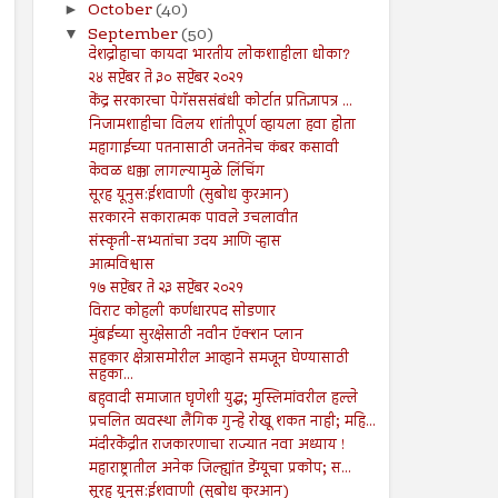
October
(40)
►
September
(50)
▼
देशद्रोहाचा कायदा भारतीय लोकशाहीला धोका?
२४ सप्टेंबर ते ३० सप्टेंबर २०२१
केंद्र सरकारचा पेगॅसससंबंधी कोर्टात प्रतिज्ञापत्र ...
निजामशाहीचा विलय शांतीपूर्ण व्हायला हवा होता
महागाईच्या पतनासाठी जनतेनेच कंबर कसावी
केवळ धक्का लागल्यामुळे लिंचिंग
सूरह यूनुस:ईशवाणी (सुबोध कुरआन)
सरकारने सकारात्मक पावले उचलावीत
संस्कृती-सभ्यतांचा उदय आणि ऱ्हास
आत्मविश्वास
१७ सप्टेंबर ते २३ सप्टेंबर २०२१
विराट कोहली कर्णधारपद सोडणार
मुंबईच्या सुरक्षेसाठी नवीन ऍक्शन प्लान
सहकार क्षेत्रासमोरील आव्हाने समजून घेण्यासाठी
सहका...
बहुवादी समाजात घृणेशी युद्ध; मुस्लिमांवरील हल्ले
प्रचलित व्यवस्था लैंगिक गुन्हे रोखू शकत नाही; महि...
मंदीरकेंद्रीत राजकारणाचा राज्यात नवा अध्याय !
महाराष्ट्रातील अनेक जिल्ह्यांत डेंग्यूचा प्रकोप; स...
सूरह यूनुस:ईशवाणी (सुबोध कुरआन)