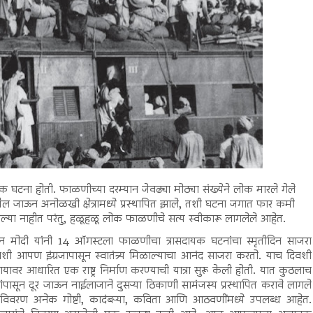
घटना होती. फाळणीच्या दरम्यान जेवढ्या मोठ्या संख्येने लोक मारले गेले
ो मैल जाऊन अनोळखी क्षेत्रामध्ये प्रस्थापित झाले, तशी घटना जगात फार कमी
्या नाहीत परंतु, हळूहळू लोक फाळणीचे सत्य स्वीकारू लागलेले आहेत.
ान मोदी यांनी 14 ऑगस्टला फाळणीचा त्रासदायक घटनांचा स्मृतीदिन साजरा
शी आपण इंग्रजापासून स्वातंत्र्य मिळाल्याचा आनंद साजरा करतो. याच दिवशी
ायावर आधारित एक राष्ट्र निर्माण करण्याची यात्रा सुरू केली होती. यात कुठलाच
पासून दूर जाऊन नाईलाजाने दुसऱ्या ठिकाणी सामंजस्य प्रस्थापित करावे लागले
पर्शी विवरण अनेक गोष्टी, कादंबऱ्या, कविता आणि आठवणींमध्ये उपलब्ध आहेत.