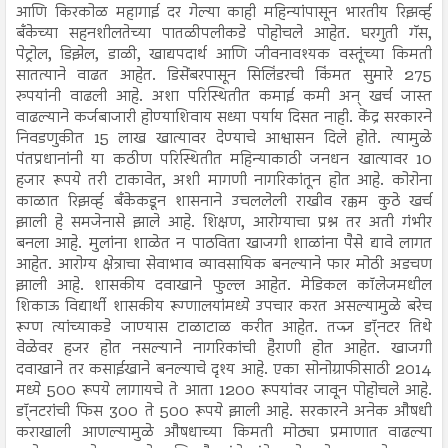
आणि किरकोळ महागाई दर गेल्या काही महिन्यांपासून भारतीय रिझर्व्ह
बँकेच्या सहनशीलतेच्या पातळीपलीकडे पोहोचले आहेत. घरगुती गॅस,
पेट्रोल, डिझेल, डाळी, खाद्यपदार्थ आणि जीवनावश्यक वस्तूंच्या किमती
सातत्याने वाढत आहेत. डिसेंबरपासून सिलिंडरची किंमत सुमारे 275
रुपयांनी वाढली आहे. अशा परिस्थितीत कमाई कमी अन् खर्च जास्त
वाढल्याने कर्जबाजारी होण्याशिवाय सध्या पर्याय दिसत नाही. केंद्र सरकारने
निवडणुकीत 15 लाख खात्यावर देण्याचे आश्वासन दिले होते. त्यामुळे
पंतप्रधानांनी या कठीण परिस्थितीत महिन्याकाठी जनधन खात्यावर 10
हजार रूपये तरी टाकावेत, अशी मागणी नागरिकांतून होत आहे. कोरोना
काळात रिझर्व्ह बँकेकडून शासनाने उचललेली राखीव रक्कम कुठे खर्च
झाली हे समजेनासे झाले आहे. शिक्षण, आरोग्याचा प्रश्न तर अती गंभीर
बनला आहे. मुलांना शाळेत न पाठविता खाजगी शाळांना पैसे द्यावे लागत
आहेत. आरोग्य क्षेत्राचा सेवाभाव व्यावसायिक बनल्याने फार मोठी अडचण
झाली आहे. शासकीय दवाखाने फुल्ल आहेत. मेडिकल कॉलेजमधील
शिकाऊ विद्यार्थी शासकीय रूग्णालयांमध्ये उपचार करत असल्यामुळे बरेच
रूग्ण त्यांच्याकडे जाण्यास टाळाटाळ करीत आहेत. तज्ज्ञ डॉ्नटर तिथे
वेळेवर हजर होत नसल्याने नागरिकांची हैराणी होत आहेत. खाजगी
दवाखाने तर कसाईखाने बनल्याचे दृश्य आहे. एका सोनोग्राफीसाठी 2014
मध्ये 500 रूपये लागायचे ते आता 1200 रूपयांवर जावून पोहोचले आहे.
डॉ्नटरांची फिस 300 ते 500 रूपये झाली आहे. सरकारने अनेक औषधी
कराखाली आणल्यामुळे औषधाच्या किमती मोठ्या प्रमाणात वाढल्या