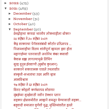
2022
(475)
►
2021
(469)
▼
December
(53)
►
November
(31)
►
October
(40)
►
September
(50)
▼
देशद्रोहाचा कायदा भारतीय लोकशाहीला धोका?
२४ सप्टेंबर ते ३० सप्टेंबर २०२१
केंद्र सरकारचा पेगॅसससंबंधी कोर्टात प्रतिज्ञापत्र ...
निजामशाहीचा विलय शांतीपूर्ण व्हायला हवा होता
महागाईच्या पतनासाठी जनतेनेच कंबर कसावी
केवळ धक्का लागल्यामुळे लिंचिंग
सूरह यूनुस:ईशवाणी (सुबोध कुरआन)
सरकारने सकारात्मक पावले उचलावीत
संस्कृती-सभ्यतांचा उदय आणि ऱ्हास
आत्मविश्वास
१७ सप्टेंबर ते २३ सप्टेंबर २०२१
विराट कोहली कर्णधारपद सोडणार
मुंबईच्या सुरक्षेसाठी नवीन ऍक्शन प्लान
सहकार क्षेत्रासमोरील आव्हाने समजून घेण्यासाठी सहका...
बहुवादी समाजात घृणेशी युद्ध; मुस्लिमांवरील हल्ले