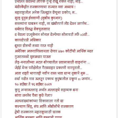
प्रचलित व्यवस्था लैंगिक गुन्हे रोखू शकत नाही; महि...
मंदीरकेंद्रीत राजकारणाचा राज्यात नवा अध्याय !
महाराष्ट्रातील अनेक जिल्ह्यांत डेंग्यूचा प्रकोप; स...
सूरह यूनुस:ईशवाणी (सुबोध कुरआन)
समस्यांना घाबरून नाही, तर खंबीरपणे तोंड देऊन जगणेच...
धर्मवाद विरुद्ध सेक्युलरवाद
द येवला एज्युकेशन सोशल वेल्फेयर सोसायटी तर्फे 10वी...
कागदोपत्री अधिकार
बूस्टर डोसची सध्या गरज नाही
अमेरिका अफगाणिस्तानला देणार ४७० कोटींची आर्थिक मदत
गुजरातमध्ये मुसळधार पाऊस
लेह-मनालीच्या अटल बोगद्यातील प्रवासासाठी वाहनांना ...
जेईई मेन्स परीक्षेतील गैरव्यवहार प्रकरणी नागपुराती...
आता शहरी भागातही नवीन रास्त भाव धान्य दुकाने सुरू ...
वर्धा नदीत नाव ऊलटून एकाच कुटुंबातील एकूण 11 जणांन...
१० सप्टेंबर ते १६ सप्टेंबर २०२१
कूनू अन्सारूल्लाह अर्थात अल्लाहचे सहाय्यक बना
सांगा जनतेच पैसा कुठे गेला?
अल्पसंख्यांकांच्या विकासाला गती द्या
कल्याण सिंह, संघ आणि ओबीसीचे राजकारण
द्वेषी राजकारण महाराष्ट्रासाठी घातक
आर्थिक समस्या आणि इस्लामी उपाय