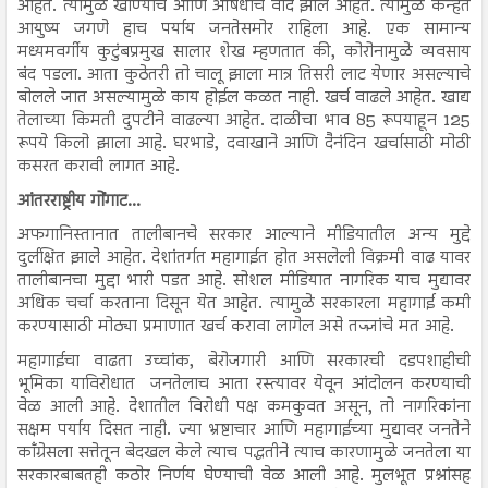
आहेत. त्यामुळे खाण्याचे आणि औषधांचे वांदे झाले आहेत. त्यामुळे कन्हत
आयुष्य जगणे हाच पर्याय जनतेसमोर राहिला आहे. एक सामान्य
मध्यमवर्गीय कुटुंबप्रमुख सालार शेख म्हणतात की, कोरोनामुळे व्यवसाय
बंद पडला. आता कुठेतरी तो चालू झाला मात्र तिसरी लाट येणार असल्याचे
बोलले जात असल्यामुळे काय होईल कळत नाही. खर्च वाढले आहेत. खाद्य
तेलाच्या किमती दुपटीने वाढल्या आहेत. दाळीचा भाव 85 रूपयाहून 125
रूपये किलो झाला आहे. घरभाडे, दवाखाने आणि दैनंदिन खर्चासाठी मोठी
कसरत करावी लागत आहे.
आंतरराष्ट्रीय गोंगाट...
अफगानिस्तानात तालीबानचे सरकार आल्याने मीडियातील अन्य मुद्दे
दुर्लक्षित झालेे आहेत. देशांतर्गत महागाईत होत असलेली विक्रमी वाढ यावर
तालीबानचा मुद्दा भारी पडत आहे. सोशल मीडियात नागरिक याच मुद्यावर
अधिक चर्चा करताना दिसून येत आहेत. त्यामुळे सरकारला महागाई कमी
करण्यासाठी मोठ्या प्रमाणात खर्च करावा लागेल असे तज्ज्ञांचे मत आहे.
महागाईचा वाढता उच्चांक, बेरोजगारी आणि सरकारची दडपशाहीची
भूमिका याविरोधात जनतेलाच आता रस्त्यावर येवून आंदोलन करण्याची
वेळ आली आहे. देशातील विरोधी पक्ष कमकुवत असून, तो नागरिकांना
सक्षम पर्याय दिसत नाही. ज्या भ्रष्टाचार आणि महागाईच्या मुद्यावर जनतेने
काँग्रेसला सत्तेतून बेदखल केले त्याच पद्धतीने त्याच कारणामुळे जनतेला या
सरकारबाबतही कठोर निर्णय घेण्याची वेळ आली आहे. मुलभूत प्रश्नांसह