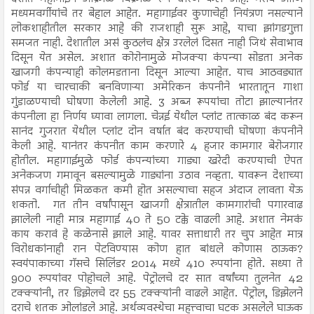
मध्यमवर्गीयांचे तर बेहाल आहेत. महागाईवर कुणाचेही नियंत्रण नसल्याने
लोकशाहीतील सरकार आहे की राजशाही सुरू आहे, याचा झांगडगुत्ता
समजत नाही. देशातील असं कुठलंच क्षेत्र उरलेलं दिसत नाही जिथं सेवाभाव
दिसून येत असेल. अशात कोरोनामुळे मोजक्या कंपन्या सोडता अनेक
खाजगी कंपन्याही कोलमडताना दिसून आल्या आहेत. याच आठवड्यात
फोर्ड या चारचाकी बनविणाऱ्या अमेरिकन कंपनीने भारतातून गाशा
गुंडाळण्याची घोषणा केलेली आहे. 3 अब्ज रूपयांचा तोटा झाल्यानंतर
कंपनीला हा निर्णय घ्यावा लागला. चेन्नई येथील प्लांट तात्काळ बंद करून
सानंद गुजरात येथील प्लांट दोन वर्षात बंद करण्याची घोषणा कंपनीने
केली आहे. यानंतर कंपनीत काम करणारे 4 हजार कामगार बेरोजगार
होतील. महागाईमुळे फोर्ड कंपन्यांच्या गाड्या खरेदी करण्याची ऐपत
अनेकजण गमावून बसल्यामुळे गाड्यांना उठाव नव्हता. यावरून देशाच्या
संपन्न वर्गाचीही मिळकत कमी होत असल्याचा सहज अंदाज लावता येऊ
शकतो. गत तीन वर्षांपासून खाजगी क्षेत्रातील कामगारांची पगारवाढ
झालेली नाही मात्र महागाई 40 ते 50 टक्के वाढली आहे. अशात नेमकं
काय करावं हे कळेनासे झाले आहे. यावर सत्ताधारी तर चुप आहेत मात्र
विरोधकांनाही रान पेटविण्यास कोण हात बांधले कोणास ठाऊक?
स्वयंपाकाच्या गॅसचे सिलिंडर 2014 मध्ये 410 रुपयांना होते. सध्या ते
900 रुपयांवर पोहोचले आहे. पेट्रोलचे दर सात वर्षांच्या तुलनेत 42
टक्क्यांनी, तर डिझेलचे दर 55 टक्क्यांनी वाढले आहेत. पेट्रोल, डिझेलने
दराचे शतक ओलांडले आहे. अर्थव्यवस्थेचा महत्त्वाचा घटक असलेले घाऊक