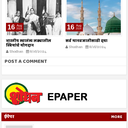
16
16
Aug
Aug
2024
2024
भारतीय स्वातंत्र्य लढ्यातील
सर्व मानवजातीसाठी दया
र
स्त्रियांचे योगदान
न
Shodhan
8/16/2024
ग
Shodhan
8/16/2024
बट
POST A COMMENT
ईपेपर
MORE