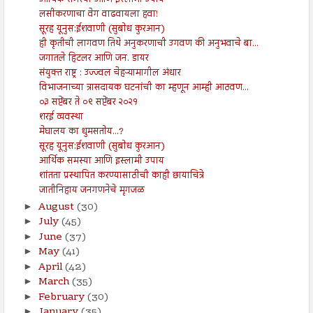
लसीकरणाचा वेग वाढवायला हवा!
सूरह यूनुस:ईशवाणी (सुबोध कुरआन)
ही कृतीची लागवण तिथे अनुकरणाची उगवण की अनुभवाचे बा...
जगातले हिटलर आणि जन. डायर
संयुक्त राष्ट्र : उज्ज्वल चेहऱ्यामागील अंधार
विभाजनाच्या त्रासदायक घटनांची का म्हणून आम्ही आठवण...
०३ सप्टेंबर ते ०९ सप्टेंबर २०२१
शरई व्यवस्था
मेघालय का धुमसतोय...?
सूरह यूनुस:ईशवाणी (सुबोध कुरआन)
आर्थिक समस्या आणि इस्लामी उपाय
शांतता प्रस्थापित करण्यासाठीची काही छायाचित्रे
जातीनिहाय जनगणनेचे मृगजळ
August
(30)
►
July
(45)
►
June
(37)
►
May
(41)
►
April
(42)
►
March
(35)
►
February
(30)
►
January
(35)
►