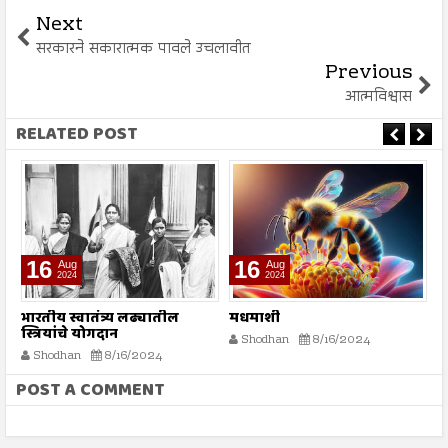
Next
सरकारने सकारात्मक पावले उचलावीत
Previous
आत्मविश्वास
RELATED POST
16
16
Aug
Aug
2024
2024
भारतीय स्वातंत्र्य लढ्यातील
मधमाशी
र
स्त्रियांचे योगदान
न
Shodhan
8/16/2024
ग
Shodhan
8/16/2024
बट
POST A COMMENT