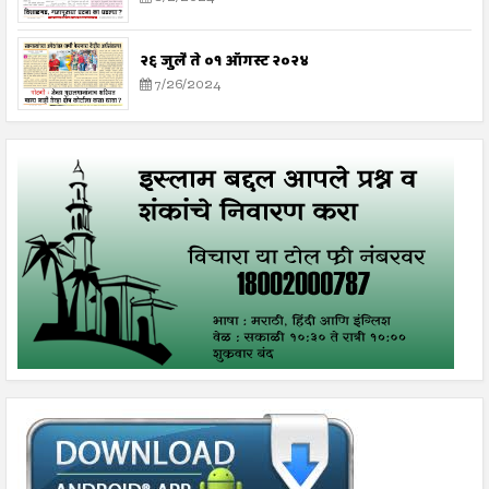
२६ जुलै ते ०१ ऑगस्ट २०२४
7/26/2024