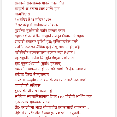
सरकारने सकारात्मक पावले उचलावीत
संस्कृती-सभ्यतांचा उदय आणि ऱ्हास
आत्मविश्वास
१७ सप्टेंबर ते २३ सप्टेंबर २०२१
विराट कोहली कर्णधारपद सोडणार
मुंबईच्या सुरक्षेसाठी नवीन ऍक्शन प्लान
सहकार क्षेत्रासमोरील आव्हाने समजून घेण्यासाठी सहका...
बहुवादी समाजात घृणेशी युद्ध; मुस्लिमांवरील हल्ले
प्रचलित व्यवस्था लैंगिक गुन्हे रोखू शकत नाही; महि...
मंदीरकेंद्रीत राजकारणाचा राज्यात नवा अध्याय !
महाराष्ट्रातील अनेक जिल्ह्यांत डेंग्यूचा प्रकोप; स...
सूरह यूनुस:ईशवाणी (सुबोध कुरआन)
समस्यांना घाबरून नाही, तर खंबीरपणे तोंड देऊन जगणेच...
धर्मवाद विरुद्ध सेक्युलरवाद
द येवला एज्युकेशन सोशल वेल्फेयर सोसायटी तर्फे 10वी...
कागदोपत्री अधिकार
बूस्टर डोसची सध्या गरज नाही
अमेरिका अफगाणिस्तानला देणार ४७० कोटींची आर्थिक मदत
गुजरातमध्ये मुसळधार पाऊस
लेह-मनालीच्या अटल बोगद्यातील प्रवासासाठी वाहनांना ...
जेईई मेन्स परीक्षेतील गैरव्यवहार प्रकरणी नागपुराती...