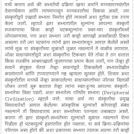
याचे कारण असे की सभ्यतेची प्रक्रिया खऱ्या अर्थाने मानवामानवांतील
देवाणघेवाण आणि त्यांच्यापासून मानवजातीचा विकास असते. ज्या
संस्कृतीद्वारे एखादी सभ्यता निर्माण होते त्यामध्ये अशा त्रुटीवर एक उपाय
केला जातो. म्हणजे इतर सभ्यतांतील मूल्यांना आपल्या संस्कृती
रुजवण्याचा किंवा काही घटकमूल्यांना स्वतःच्या संस्कृतीमध्ये
जोपासण्याचा. पण अशा सभ्यता जरी काही आणखी अवधीसाठी टिकत
असल्या तरी ज्या घटकांना त्यांनी इतर सभ्यतांमधून आयात केलेले असते
त्यांचे मूळ या संस्कृतीच्या मुळाशी जुळत नसल्याने ते वाळीस लागतात.
जोवर साधनसंपत्तीद्वारे अशा संस्कृतींना टिकवता येते तोवर ते तग धरतात
किंवा राजकीय आश्रयाखाली फुलण्याचा प्रयत्न केला जातो, पण जेव्हा ही
साधने संपुष्टात येतात तेव्हा साधनांद्वारे टिकवलेली सभ्यातदेखील
कालांतराने आणि टप्प्याटप्प्याने नष्ट व्हायला सुरवात होते. शिवाय अशा
संस्कृतीतील माणसे जेव्हा साकारलेल्या साधनसंपत्तीच्या जोरावर विलासी
जीवन जगणे सुरू करतात तेव्हा त्यांना स्वतःहूनच आपल्या संस्कृती-
सभ्यतेचा विसर पडतो. अशा सभ्यतेला परिघीय सभ्यता (Peripheral
Civilization) म्हटले जाते. याचा अर्थ त्या संस्कृतीचा प्रमुख
विचारधारेशी आयात केलेल्या सांस्कृतिक मूल्यांशी कोणताही संबंध
नसल्याने ती विचारधाराच अशा सभ्यतेच्या पतनाला जबाबदार असते.
कारण ती इतर संस्कृती-सभ्यतेच्या मूल्यांशी सुसंगत नसल्याने येत्या
पिढीला ही घटकमूल्ये हस्तांतरित होत नसतात. या सर्व क्रिया-प्रक्रियांचा
परिणाम असा होतो की अशा प्रकारच्या सभ्यता उदयास आल्या तरी काही