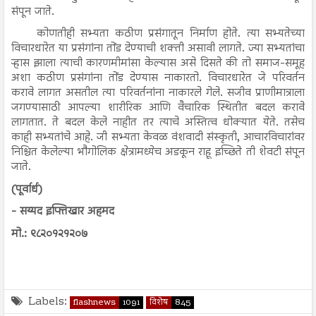
संपून जाते.
कोणतीही सभ्यता कठीण प्रसंगातून निर्माण होते. त्या सभ्यतेच्या
विचारधारेत या प्रसंगांना तोंड देण्याची शक्ती असावी लागते. ज्या सभ्यतांचा
ऱ्हास झाला त्याची कारणमीमांसा केल्यास असे दिसते की तो समाज-समूह
अशा कठीण प्रसंगांना तोंड देण्यास नाकारतो. विचारधारेत जे परिवर्तन
करावे लागत असतील त्या परिवर्तनांना नाकारले गेले. सजीव प्राणीमात्राला
जगण्यासाठी आपल्या शारीरिक आणि वैचारिक स्थितीत बदल करावे
लागतात. ते बदल केले नाहीत तर त्याचे अस्तित्व धोक्यात येते. तसेच
काही सभ्यतांचे आहे. जी सभ्यता केवळ वंशवादी संस्कृती, आचारविचारांवर
निश्चित केलेल्या भौगोलिक क्षेत्रामध्येच अडकून राहू इच्छिते ती शेवटी संपून
जाते.
(पूर्वार्ध)
- सय्यद इफ्तिखार अहमद
मो.: ९८२०१२१२०७
Labels:
flashnews
1091
विशेष
845