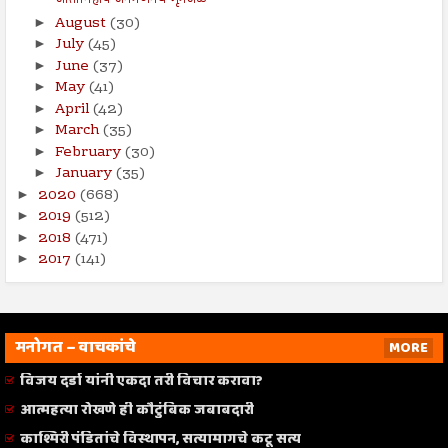
August
(30)
►
July
(45)
►
June
(37)
►
May
(41)
►
April
(42)
►
March
(35)
►
February
(30)
►
January
(35)
►
2020
(668)
►
2019
(512)
►
2018
(471)
►
2017
(141)
►
मनोगत – वाचकांचे
MORE
विजय दर्डा यांनी एकदा तरी विचार करावा?
आत्महत्या रोखणे ही कौटुंबिक जबाबदारी
काश्मिरी पंडितांचे विस्थापन, सत्यामागचे कटू सत्य