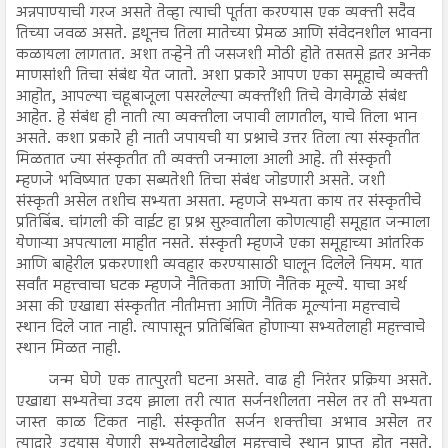
अन्नपाण्याची गरज असते तेव्हा त्याची पूर्तता करण्यास एक व्यक्ती सदैव
तिच्या जवळ असते. इथूनच तिला मातेच्या प्रेमळ आणि संवेदनशील भावना
कळायला लागतात. अशा तऱ्हेने ती जसजशी मोठी होते तसतसे इतर अनेक
माणसांशी तिचा संबंध येत जातो. अशा प्रकारे आपण एका समूहाचे व्यक्ती
आहोत, आपल्या चहूबाजूला पसरलेल्या व्यक्तींशी तिचे वेगवेगळे संबंध
आहेत. हे संबंध ही नाती त्या व्यक्तीला जपावी लागतील, याचे तिला भान
असते. कशा प्रकारे ही नाती जपायची या प्रश्नाचे उत्तर तिला त्या संस्कृतीत
मिळतात ज्या संस्कृतीत ती व्यक्ती जन्माला आली आहे. ती संस्कृती
म्हणजे भविष्यात एका सब्यतेशी तिचा संबंध जोडणारी असते. जशी
संस्कृती असेल तशीच सभ्यता असता. म्हणजे सभ्यता काय तर संस्कृतीचे
प्रतिबिंब. चांगली की वाईट हा प्रश्न सुरुवातीला कोणत्याही समूहात जन्माला
येणाऱ्या अपत्याला माहीत नसते. संस्कृती म्हणजे एका समूहाच्या आंतरिक
आणि बाहेरील प्रकरणाशी व्यवहार करण्यासाठी घालून दिलेले नियम. यात
सर्वांत महत्त्वाचा घटक म्हणजे नैतिकता आणि नैतिक मूल्ये. याचा अर्थ
असा की एखाद्या संस्कृतीत नीतीमत्ता आणि नैतिक मूल्यांना महत्त्वाचे
स्थान दिले जात नाही. त्यापासून प्रतिबिंबित होणाऱ्या सभ्यतेलाही महत्त्वाचे
स्थान मिळत नाही.
जन्म घेणे एक तात्पुरती घटना असते. वाढ ही निरंतर प्रक्रिया असते.
एखाद्या सभ्यतेचा उदय झाला तरी त्यात सर्जनशीलता नसेल तर ती सभ्यता
जास्त काळ टिकत नाही. संस्कृतीत सर्जन शक्तीचा अभाव असेल तर
त्याद्वारे उदयास येणारी सभ्यतेलादेखील महत्त्वाचे स्थान प्राप्त होत नसते.