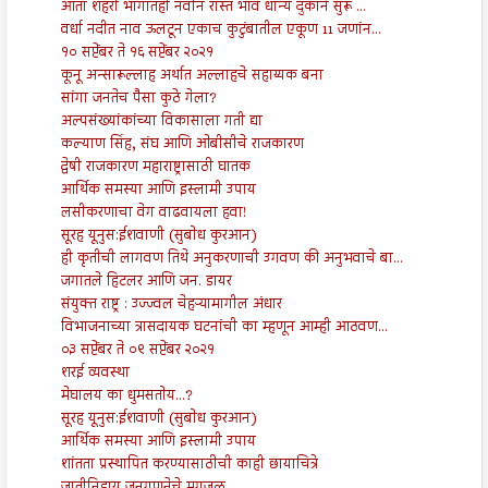
आता शहरी भागातही नवीन रास्त भाव धान्य दुकाने सुरू ...
वर्धा नदीत नाव ऊलटून एकाच कुटुंबातील एकूण 11 जणांन...
१० सप्टेंबर ते १६ सप्टेंबर २०२१
कूनू अन्सारूल्लाह अर्थात अल्लाहचे सहाय्यक बना
सांगा जनतेच पैसा कुठे गेला?
अल्पसंख्यांकांच्या विकासाला गती द्या
कल्याण सिंह, संघ आणि ओबीसीचे राजकारण
द्वेषी राजकारण महाराष्ट्रासाठी घातक
आर्थिक समस्या आणि इस्लामी उपाय
लसीकरणाचा वेग वाढवायला हवा!
सूरह यूनुस:ईशवाणी (सुबोध कुरआन)
ही कृतीची लागवण तिथे अनुकरणाची उगवण की अनुभवाचे बा...
जगातले हिटलर आणि जन. डायर
संयुक्त राष्ट्र : उज्ज्वल चेहऱ्यामागील अंधार
विभाजनाच्या त्रासदायक घटनांची का म्हणून आम्ही आठवण...
०३ सप्टेंबर ते ०९ सप्टेंबर २०२१
शरई व्यवस्था
मेघालय का धुमसतोय...?
सूरह यूनुस:ईशवाणी (सुबोध कुरआन)
आर्थिक समस्या आणि इस्लामी उपाय
शांतता प्रस्थापित करण्यासाठीची काही छायाचित्रे
जातीनिहाय जनगणनेचे मृगजळ