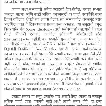
काळानंतर त्या स्वतः लोप पावतात.
जगात अशा सभ्यतांची अनेक उदाहरणे देता येतील. बऱ्याच सभ्यता
जन्माला आल्या आणि काही अधिक काळासाठी तर काही बऱ्यापैकी काळ
टिकून राहिल्या. शेवटी त्या लयास गेल्या. त्या सभ्यतांतील जनसमूह बराच
आटापिटा करत ते टिकवण्याचा प्रयत्न करत असतात. त्या समूहाची प्रमुख
विचारधारेमध्येच (core ideology) तशी सर्जनशक्ती नसल्याने हे प्रयत्न
शेवटी निकामी ठरतात. जगातील एकेकाळी शक्तिशाली ग्रीक
(Hellenic) सभ्यता होती. याच सभ्यतेने सुरुवातीच्या काळात मानवतेला
ज्ञानाची दारे उघडली. आजही ऱ्यापैकी राजकीय विचारधारा याच सभ्यतेतील
विद्वानांनी विकसित केलेल्या विचारांवर आधारीत आहेत. अलेक्झांडरच्या
काळात याच सभ्यतेने सीरियन आणि इराणी सभ्यतांना आव्हान दिले होते.
त्यांच्या आव्हानासमोर उभे राहाणे सीरियन आणि इराणी सभ्यतांना जमले
नाही. त्यांनी ग्रीक सभ्यतेच्या आव्हानाला प्रत्युत्तर देण्यासाठी धार्मिक
शिकवणींचा आधार घेतला होता. पण झोरोस्टरियन आणि ज्यू धर्मियांच्या
प्रतिक्रिया फोल ठरल्या. पण त्याच वेळी इस्लामी प्रत्युत्तर यशस्वी ठरले.
याचा अर्थ असा की त्या त्या धर्माच्या अनुयायींनी ग्रीक सभ्यतेला सामोरे
जाण्याचा प्रयत्न कुचकामी होता, तर इस्लामी सभप्यतेच्या अनुयायांना यश
मिळाले. याचे कारण काय हे आपण नंतर तपासणार आहतो.
एखादा समाज वा समूह प्रगतीपथावर असतो तेव्हा त्याला या जगातून
अधिक काही प्राप्त करायचे नाही अशी त्यांची समज होते. हा टप्पा