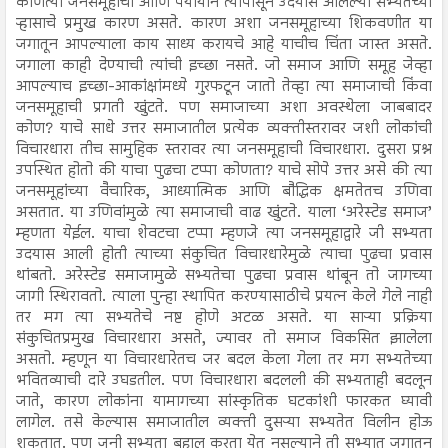
कोणत्या जनसमूहाचा आणि पर्यायाने त्यापासून उदयास आलेल्या सभ्यतेच्या
ऱ्हासाचे प्रमुख कारण असते. कारण अशा जनसमूहाच्या शिकवणीत या
जगातून आपल्याला काय साध्य करायचे आहे याचीच चिंता जास्त असते.
जगाला काही देण्याची त्यांची इच्छा नसते. जो समाज आणि समूह जेव्हा
आपल्याच इच्छा-आकांक्षांमध्ये गुरफटून जातो तेव्हा त्या समाजाची किंवा
जनसमूहाची प्रगती खुंटते. पण समाजाच्या अशा अवस्थेला जाबबादर
कोण? याचे साधे उत्तर समाजातील प्रत्येक व्यक्तीस्तरावर जशी लोकांची
विचारधारा तीच सामुहिक स्तरावर त्या जनसमूहाची विचारधारा. दुसरा प्रश्न
उपस्थित होतो की याचा पुढचा टप्पा कोणता? याचे सोपे उत्तर असे की त्या
जनसमूहांच्या वैचारिक, आध्यात्मिक आणि बौद्धिक क्षमतेतच उणिवा
असतात. या उणिवांमुळे त्या समाजाची वाढ खुंटते. याला ‘अरेस्टेड समाज’
म्हणता येईल. याचा शेवटचा टप्पा म्हणजे त्या जनसमूहाद्वारे जी सभ्यता
उदयास आली होती त्याच्या संकुचित विचारधारेमुळे त्याचा पुढचा प्रवास
थांबतो. अरेस्टेड समाजामुळे सभ्यतेचा पुढचा प्रवास थांबून तो जागच्या
जागी स्थिरावतो. त्याला पुन्हा स्थापित करण्यासाठीचे प्रयत्न केले गेले नाही
तर मग त्या सभ्यतेचे नष्ट होणे अटळ असते. या साऱ्या प्रक्रिया
संकुचितप्रमुख विचारधारा असते, ज्यावर तो समाज विकसित झालेला
असतो. म्हणून या विचारधारेतच जर बदल केला गेला तर मग सभ्यतेच्या
भवितव्याची दारे उघडतील. पण विचारधारा बदलली की सभ्यताही बदलून
जाते, कारण लोकांना यामागच्या सांस्कृतिक घटकांशी फारकत घ्यावी
लागेल. तसे केल्यास समाजातील व्यक्ती दुसऱ्या सभ्यतेत विलीन होऊ
शकतात. पण जुनी सभ्यता बहाल करता येत नसल्याने ती सभ्यात जगातून