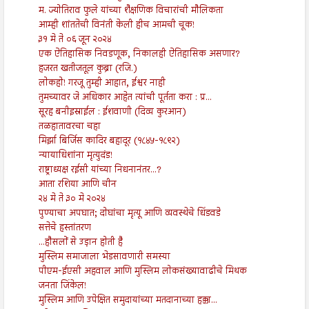
म. ज्योतिराव फुले यांच्या शैक्षणिक विचारांची मौलिकता
आम्ही शांततेची विनंती केली हीच आमची चूक!
३१ मे ते ०६ जून २०२४
एक ऐतिहासिक निवडणूक, निकालही ऐतिहासिक असणार?
हजरत खतीजतूल कुब्रा (रजि.)
लोकहो! गरजू तुम्ही आहात, ईश्वर नाही
तुमच्यावर जे अधिकार आहेत त्यांची पूर्तता करा : प्र...
सूरह बनीइस्राईल : ईशवाणी (दिव्य कुरआन)
तळहातावरचा चहा
मिर्झा बिर्जिस कादिर बहादूर (१८४५-१८९२)
न्यायाधिशांना मृत्युदंड!
राष्ट्राध्यक्ष रईसी यांच्या निधनानंतर...?
आता रशिया आणि चीन
२४ मे ते ३० मे २०२४
पुण्याचा अपघात; दोघांचा मृत्यू आणि व्यवस्थेचे धिंडवडे
सत्तेचे हस्तांतरण
...हौसलों से उड़ान होती है
मुस्लिम समाजाला भेडसावणारी समस्या
पीएम-ईएसी अहवाल आणि मुस्लिम लोकसंख्यावाढीचे मिथक
जनता जिंकेल!
मुस्लिम आणि उपेक्षित समुदायांच्या मतदानाच्या हक्का...