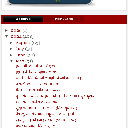
ARCHIVE
POPULARS
2025
(1)
►
2024
(408)
▼
August
(23)
►
July
(51)
►
June
(58)
►
May
(71)
▼
इस्लामी विद्वानांच्या शिक्षिका
इब्राहिमी मिशन म्हणजे काय?
जनतेला नियमित लोकशाही मिळणे गरजेचे आहे
यशस्वी कोण; पास की नापास?
पैगंबरांचे ध्येय आणि त्यांचे मददगार
युथ विंग जमाअत-ए-इस्लामी हिंदचे नाव आता युथ मुव्हम...
धरतीवरील सजीवांवर दया करा
सूरह बनीइस्राईल : ईशवाणी (दिव्य कुरआन)
तंबाखूच्या विषामध्ये अमूल्य जीवाची हानी
रहमतुल्लाह मोहम्मद सयानी (१८४७-१९०२)
कर्जबाजाऱ्याची निर्दोष सुटका