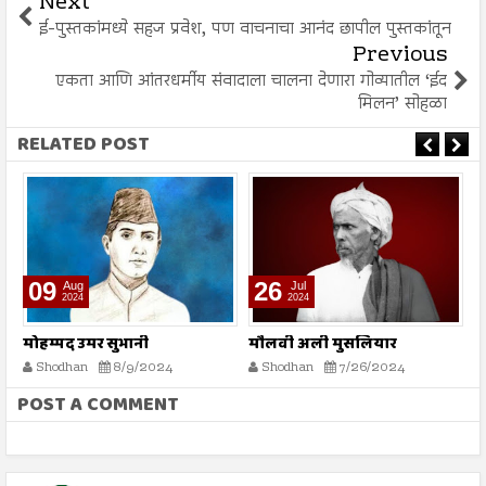
Next
ई-पुस्तकांमध्ये सहज प्रवेश, पण वाचनाचा आनंद छापील पुस्तकांतून
Previous
एकता आणि आंतरधर्मीय संवादाला चालना देणारा गोव्यातील ‘ईद
मिलन’ सोहळा
RELATED POST
09
26
Aug
Jul
2024
2024
मोहम्मद उमर सुभानी
मौलवी अली मुसलियार
न
Shodhan
8/9/2024
Shodhan
7/26/2024
POST A COMMENT