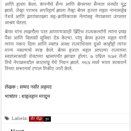
आणि हल्ला केला. कंपनीचे सैन्य आणि बेगमच्या सैन्यात घनघोर युद्ध
झाले. जेव्हा पराभव अपरिहार्य झाला तेव्हा बेगम हजरत महल नानासाहेब
पेशवे आणि इतरांसारख्या सह-क्रांतिकारक नेत्यांसह नेपाळच्या जंगलात
आश्रय घेतला.
बेगम यांना लखनौला परत आणण्यासाठी ब्रिटिश राज्यकर्त्यांनी त्यांना प्रचंड
पैसा आणि विलासी सुविधा देऊ केल्या. परंतु बेगम हजरत महल यांनी
त्यांना नकार दिला आणि स्वतंत्र अवध राज्याशिवाय दुसरे काहीही त्यांना
मान्य नसल्याचे स्पष्ट केले. बेगम हजरत महल आपल्या राज्याच्या
स्वातंत्र्यासाठी शेवटच्या श्वासापर्यंत झगडत होत्या. ७ एप्रिल १८७९ रोजी
तिचे नेपाळमधील काटमांडू येथे निधन झाले. १९८४ मध्ये भारत सरकारने
तिच्या सन्मानार्थ टपाल तिकीट जारी केले.
लेखक : सय्यद नसीर अहमद
भाषांतर : शाहजहान मगदुम
Labels:
वीर योद्धा
30