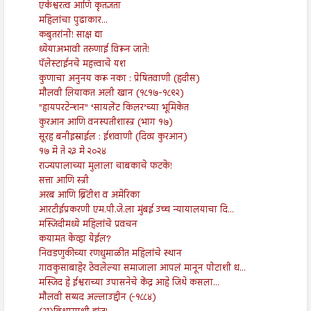
एकेश्वरत्व आणि कृतज्ञता
महिलांचा पुढाकार...
कबुतरांनो! साक्ष द्या
ध्येयाअभावी तरुणाई विरून जाते!
पॅलेस्टाईनचे महत्त्वाचे यश
कुणाचा अनुनय करू नका : प्रेषितवाणी (हदीस)
मौलवी लियाकत अली खान (१८१७-१८९२)
"हायपरटेन्शन" ‘सायलेंट किलर’च्या भूमिकेत
कुरआन आणि वनस्पतीशास्त्र (भाग १७)
सूरह बनीइस्राईल : ईशवाणी (दिव्य कुरआन)
१७ मे ते २३ मे २०२४
राज्यपालाच्या मुलाला चाबकाचे फटके!
सत्ता आणि स्त्री
अरब आणि ब्रिटीश व अमेरिका
आरटीईप्रकरणी एम.पी.जे.ला मुंबई उच्च न्यायालयाचा दि...
मस्जिदीमध्ये महिलांचे प्रवचन
कयामत केव्हा येईल?
निवडणुकीच्या रणधुमाळीत महिलांचे स्थान
गावकुसाबाहेर ठेवलेल्या समाजाला आपलं मानून पोटाशी ध...
मस्जिद हे ईश्वराच्या उपासनेचे केंद्र आहे जिथे कसला...
मौलवी सय्यद अल्लाउद्दीन (-१८८४)