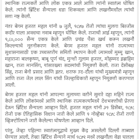
स्थानिक राज्यकर्ते आणि लोक एकत्र आले आणि त्यांनी स्वातंत्र्य घोषित
केले. त्यांनी ब्रिटिश सैन्याला धडा शिकवला आणि लखनौमधील त्यांची
सत्ता नष्ट केली.
नंतर बेगम हजरत महल यांनी ७ जुलै, १८५७ रोजी त्यांचा मुलगा बिरजीस
कदीर याला अवधचा नवाब म्हणून घोषित केले. राजाची आई म्हणून, त्यांनी
१,८०,००० सैन्य एकत्र केले आणि प्रचंड पैसा खर्च करून लखनौ
किल्ल्याचे नूतनीकरण केले. बेगम हजरत महल यांनी राज्याच्या
सुशासनासाठी एक उच्चस्तरीय समिती स्थापन केली ज्यामध्ये मुम्मू खान,
महाराजा बालकृष्ण, बाबू पूर्ण चंद, मुन्शी गुलाम हजरत, मोहम्मद इब्राहिम
खान, राजा मानसिंग, यांसारख्या सदस्यांची नियुक्ती केली. राजा देसीबक्ष
सिंह, राजा बेनी प्रसाद आणि इतर. शराफ उद-दौला यांची मुख्यमंत्री म्हणून
आणि राजा जेल लाल सिंग यांची जिल्हाधिकारी म्हणून नियुक्ती करण्यात
आली.
बेगम हजरत महल यांनी आपल्या मुलाच्या वतीने सुमारे दहा महिने राज्य
केले आणि लोकांमध्ये आणि स्थानिक राज्यकर्त्यांमध्ये देशभक्तीची प्रेरणा
देऊन ब्रिटिश सैन्याला आव्हान दिले. हजरत महल यांनी ३१ डिसेंबर, १८५८
रोजी एक ऐतिहासिक विधान जारी केले आणि १ नोव्हेंबर १८५८ रोजी राणी
व्हिक्टोरियाने जारी केलेल्या घोषणेला आव्हान दिले.
परंतु, जेव्हा पहिल्या स्वातंत्र्ययुद्धाचे मुख्य केंद्र असलेली दिल्ली ताब्यात
घेण्यात आली, तेव्हा ब्रिटिश सैन्याने मार्च १८५९ मध्ये लखनौला वेढा घातला