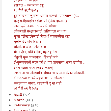
(अ)विश्वासाशी झुंज!
इस्रायल - असामान्य राष्ट्र
१० मे ते १६ मे २०२४
दुसऱ्याविषयी चुकीची धारणा म्हणजे : प्रेषितवाणी (ह...
सूरह बनीइस्राईल : ईशवाणी (दिव्य कुरआन)
जास्त मुले जन्माला घालणारे कोण?
लोकशाही संरक्षणासाठी ‘इंडिया’ला साथ द्या
मुक्त पॅलेस्टाईनसाठी विद्यार्थी चळवळीचा धडा
मुलींचे वैद्यकीय शिक्षण
सांसारिक जीवनातील धोके
मंगल देशा, पवित्र देशा, महाराष्ट्र देशा!
जैतूनचे मूळ उगमस्थान : सिनाई पर्वत
ई-पुस्तकांमध्ये सहज प्रवेश, पण वाचनाचा आनंद छापील ...
बेगम हजरत महल (१८३०-१८७९)
एकता आणि आंतरधर्मीय संवादाला चालना देणारा गोव्याती...
बोटावरच्या शाईचे महत्त्व आत्ताच ओळखा!
असल्याचा आनंद, नसल्याचे दुःख नाही!
०३ मे ते ०९ मे २०२४
April
(37)
►
March
(68)
►
February
(52)
►
January
(48)
►