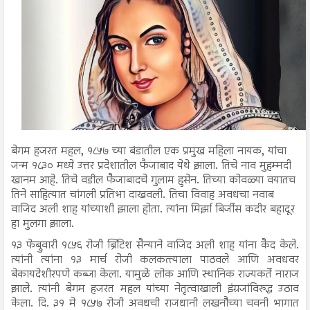
बेगम हजरत महल, १८५७ च्या बंडातील एक प्रमुख महिला नायक, यांचा
जन्म १८३० मध्ये उत्तर प्रदेशातील फैजाबाद येथे झाला. तिचे नाव मुहम्मदी
खानम आहे. तिचे वडील फैजाबादचे गुलाम हुसेन. तिच्या कोवळ्या वयातच
तिने साहित्यात चांगली प्रतिभा दाखवली. तिचा विवाह अवधचा नवाब
वाजिद अली शाह यांच्याशी झाला होता. त्यांना मिर्झा बिर्जीस कदीर बहादूर
हा मुलगा झाला.
१३ फेब्रुवारी १८५६ रोजी ब्रिटिश सैन्याने वाजिद अली शाह यांना कैद केले.
त्यांनी त्यांना १३ मार्च रोजी कलकत्त्याला पाठवले आणि अवधवर
बेकायदेशीरपणे कब्जा केला. यामुळे लोक आणि स्थानिक राज्यकर्ते नाराज
झाले. त्यांनी बेगम हजरत महल यांच्या नेतृत्वाखाली इंग्रजांविरुद्ध उठाव
केला. दि. ३१ मे १८५७ रोजी अवधची राजधानी लखनौच्या चवनी भागात