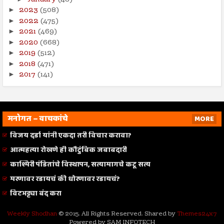
2023
(508)
►
2022
(475)
►
2021
(469)
►
2020
(668)
►
2019
(512)
►
2018
(471)
►
2017
(141)
►
मनोगत – वाचकांचे
MORE
विजय दर्डा यांनी एकदा तरी विचार करावा?
आत्महत्या रोखणे ही कौटुंबिक जबाबदारी
काश्मिरी पंडितांचे विस्थापन, सत्यामागचे कटू सत्य
मरणावर रडायचं की धोरणावर रडायचं?
विटभट्ट्या बंद करा
Weekly Shodhan
© 2015. All Rights Reserved. Shared by
Themes24x7
Powered by SAM INFOTECH