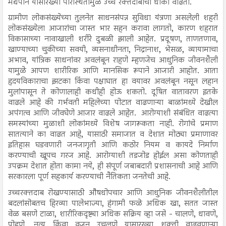
मद्यपान यासारख्या परिस्थितीमुळे उच्च रक्तदाबाचा धोका वाढतो.
ग्रामीण लोकसंख्येच्या तुलनेत साधनसंपन्न सुविधा यंत्रणा असलेली शहरी
लोकसंख्येला आजारांचा जास्त भार सहन करावा लागतो, कारण शहरात
विकासाच्या नावाखाली शरीरे दुबळी झाली आहेत. प्रदूषण, ताणतणाव,
खाण्याच्या चुकीच्या सवयी, व्यसनाधीनता, निद्रानाश, भेसळ, व्यायामाचा
अभाव, यांत्रिक साधनांवर अवलंबून राहणे म्हणजेच आधुनिक जीवनशैली
यामुळे आपण शारीरिक आणि मानसिक रूपाने आजारी आहोत. आता
हृदयविकाराचा झटका किंवा पक्षाघात हा वयावर अवलंबून नसून लहान
मुलांपासून ते कोणालाही कधीही होऊ शकतो. दूषित वातावरण इतके
वाढले आहे की गर्भवती महिलेच्या पोटात वाढणाऱ्या बाळांमध्ये देखील
अपंगत्व आणि जीवघेणे आजार वाढले आहेत. आरोग्याशी संबंधित वाढत्या
समस्यांच्या मुळाशी लोकांमध्ये विशेष जागरूकता नाही. रोगांचे प्रमाण
सातत्याने का वाढत आहे, यासाठी समाजात व देशात मोठ्या प्रमाणावर
इतिहास घडवणारी जनजागृती आणि कठोर नियम व कायदे निर्माण
करण्याची खूपच गरज आहे. आरोग्याशी तडजोड होईल असा कोणताही
उपक्रम देशात होता कामा नये, ही संपूर्ण जबाबदारी प्रशासनाची आहे आणि
सरकारला पूर्ण सहकार्य करण्याची नैतिकता जनतेची आहे.
उच्चरक्तदाब रोखण्यासाठी औषधोपचार आणि आधुनिक जीवनशैलीतील
बदलांसोबतच हिरव्या पालेभाज्या, हंगामी फळे अधिक खा, सतत जास्त
वेळ बसणे टाळा, शारीरिकदृष्ट्या अधिक सक्रिय व्हा जसे - चालणे, धावणे,
पोहणे, नृत्य किंवा वजन उचलणे यासारख्या शक्ती वाढवणाऱ्या