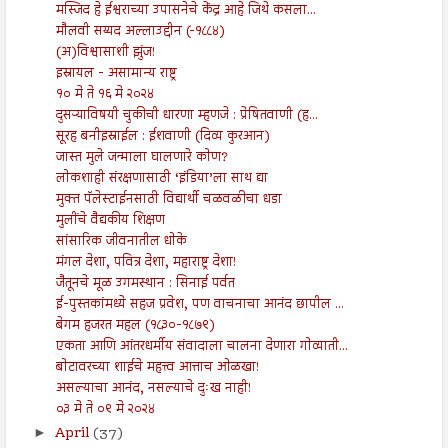
मस्जिद हे ईश्वराच्या उपासनेचे केंद्र आहे जिथे कसला...
मौलवी सय्यद अल्लाउद्दीन (-१८८४)
(अ)विश्वासाशी झुंज!
इस्रायल - असामान्य राष्ट्र
१० मे ते १६ मे २०२४
दुसऱ्याविषयी चुकीची धारणा म्हणजे : प्रेषितवाणी (ह...
सूरह बनीइस्राईल : ईशवाणी (दिव्य कुरआन)
जास्त मुले जन्माला घालणारे कोण?
लोकशाही संरक्षणासाठी ‘इंडिया’ला साथ द्या
मुक्त पॅलेस्टाईनसाठी विद्यार्थी चळवळीचा धडा
मुलींचे वैद्यकीय शिक्षण
सांसारिक जीवनातील धोके
मंगल देशा, पवित्र देशा, महाराष्ट्र देशा!
जैतूनचे मूळ उगमस्थान : सिनाई पर्वत
ई-पुस्तकांमध्ये सहज प्रवेश, पण वाचनाचा आनंद छापील ...
बेगम हजरत महल (१८३०-१८७९)
एकता आणि आंतरधर्मीय संवादाला चालना देणारा गोव्याती...
बोटावरच्या शाईचे महत्त्व आत्ताच ओळखा!
असल्याचा आनंद, नसल्याचे दुःख नाही!
०३ मे ते ०९ मे २०२४
April
(37)
►