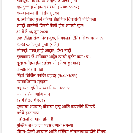
तंबाखूच्या विषामध्ये अमूल्य जीवाची हानी
रहमतुल्लाह मोहम्मद सयानी (१८४७-१९०२)
कर्जबाजाऱ्याची निर्दोष सुटका
म. ज्योतिराव फुले यांच्या शैक्षणिक विचारांची मौलिकता
आम्ही शांततेची विनंती केली हीच आमची चूक!
३१ मे ते ०६ जून २०२४
एक ऐतिहासिक निवडणूक, निकालही ऐतिहासिक असणार?
हजरत खतीजतूल कुब्रा (रजि.)
लोकहो! गरजू तुम्ही आहात, ईश्वर नाही
तुमच्यावर जे अधिकार आहेत त्यांची पूर्तता करा : प्र...
सूरह बनीइस्राईल : ईशवाणी (दिव्य कुरआन)
तळहातावरचा चहा
मिर्झा बिर्जिस कादिर बहादूर (१८४५-१८९२)
न्यायाधिशांना मृत्युदंड!
राष्ट्राध्यक्ष रईसी यांच्या निधनानंतर...?
आता रशिया आणि चीन
२४ मे ते ३० मे २०२४
पुण्याचा अपघात; दोघांचा मृत्यू आणि व्यवस्थेचे धिंडवडे
सत्तेचे हस्तांतरण
...हौसलों से उड़ान होती है
मुस्लिम समाजाला भेडसावणारी समस्या
पीएम-ईएसी अहवाल आणि मुस्लिम लोकसंख्यावाढीचे मिथक