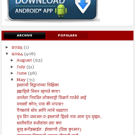
ARCHIVE
POPULARS
2025
(1)
►
2024
(408)
▼
August
(23)
►
July
(51)
►
June
(58)
►
May
(71)
▼
इस्लामी विद्वानांच्या शिक्षिका
इब्राहिमी मिशन म्हणजे काय?
जनतेला नियमित लोकशाही मिळणे गरजेचे आहे
यशस्वी कोण; पास की नापास?
पैगंबरांचे ध्येय आणि त्यांचे मददगार
युथ विंग जमाअत-ए-इस्लामी हिंदचे नाव आता युथ मुव्हम...
धरतीवरील सजीवांवर दया करा
सूरह बनीइस्राईल : ईशवाणी (दिव्य कुरआन)