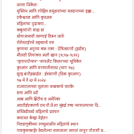
जनता जिंकेल!
मुस्लिम आणि उपेक्षित समुदायांच्या मतदानाच्या हक्का...
एकेश्वरत्व आणि कृतज्ञता
महिलांचा पुढाकार...
कबुतरांनो! साक्ष द्या
ध्येयाअभावी तरुणाई विरून जाते!
पॅलेस्टाईनचे महत्त्वाचे यश
कुणाचा अनुनय करू नका : प्रेषितवाणी (हदीस)
मौलवी लियाकत अली खान (१८१७-१८९२)
"हायपरटेन्शन" ‘सायलेंट किलर’च्या भूमिकेत
कुरआन आणि वनस्पतीशास्त्र (भाग १७)
सूरह बनीइस्राईल : ईशवाणी (दिव्य कुरआन)
१७ मे ते २३ मे २०२४
राज्यपालाच्या मुलाला चाबकाचे फटके!
सत्ता आणि स्त्री
अरब आणि ब्रिटीश व अमेरिका
आरटीईप्रकरणी एम.पी.जे.ला मुंबई उच्च न्यायालयाचा दि...
मस्जिदीमध्ये महिलांचे प्रवचन
कयामत केव्हा येईल?
निवडणुकीच्या रणधुमाळीत महिलांचे स्थान
गावकुसाबाहेर ठेवलेल्या समाजाला आपलं मानून पोटाशी ध...