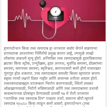
हायपरटेन्शन किंवा उच्च रक्तदाब हा जगभरात सर्वात वेगाने वाढणाऱ्या
प्राणघातक आजारांच्या निर्मितीचे प्रमुख कारण आहे, ज्यामुळे लाखो
लोकांचा अकाली मृत्यू होतो. अनियंत्रित उच्च रक्तदाबामुळे हृदयविकाराचा
झटका किंवा स्ट्रोक, एन्युरिझम, हृदय अपयश, मूत्रपिंड समस्या, डोळ्यांच्या
समस्या, चयापचय समस्या, स्मृतिभ्रंश, स्मरणशक्ती कमी होणे यासारख्या
गुंतागुंत होऊ शकतात. उच्च रक्तदाबाला सायलेंट किलर म्हणतात कारण
सहसा त्याची लक्षणे दिसत नाहीत आणि अचानक शरीरात आघात होतो.
उच्चरक्तदाबाबद्दल जागरूकता निर्माण करण्यासाठी, स्थिती लवकर
ओळखण्यासाठी, निरोगी भविष्यासाठी आणि उच्च रक्तदाबाच्या प्रभावी
व्यवस्थापनास प्रोत्साहन देण्यासाठी दरवर्षी १७ मे रोजी जगभरात
“जागतिक उच्च रक्तदाब दिन” पाळला जातो. सामान्य बीपी म्हणजे
रक्तदाब १२०/८० किंवा त्याहून कमी असतो. हायपरटेन्शन (उच्च