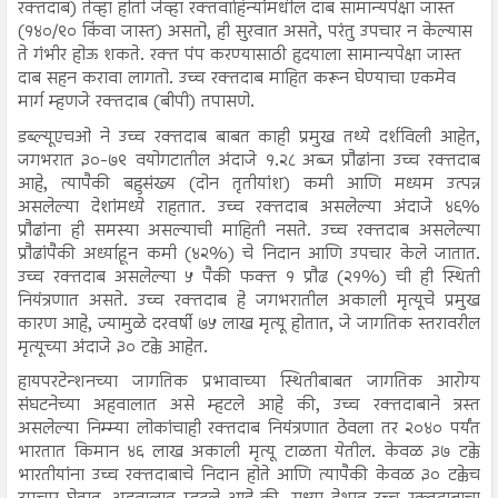
रक्तदाब) तेव्हा होतो जेव्हा रक्तवाहिन्यांमधील दाब सामान्यपेक्षा जास्त
(१४०/९० किंवा जास्त) असतो, ही सुरवात असते, परंतु उपचार न केल्यास
ते गंभीर होऊ शकते. रक्त पंप करण्यासाठी हृदयाला सामान्यपेक्षा जास्त
दाब सहन करावा लागतो. उच्च रक्तदाब माहित करून घेण्याचा एकमेव
मार्ग म्हणजे रक्तदाब (बीपी) तपासणे.
डब्ल्यूएचओ ने उच्च रक्तदाब बाबत काही प्रमुख तथ्ये दर्शविली आहेत,
जगभरात ३०-७९ वयोगटातील अंदाजे १.२८ अब्ज प्रौढांना उच्च रक्तदाब
आहे, त्यापैकी बहुसंख्य (दोन तृतीयांश) कमी आणि मध्यम उत्पन्न
असलेल्या देशांमध्ये राहतात. उच्च रक्तदाब असलेल्या अंदाजे ४६%
प्रौढांना ही समस्या असल्याची माहिती नसते. उच्च रक्तदाब असलेल्या
प्रौढांपैकी अर्ध्याहून कमी (४२%) चे निदान आणि उपचार केले जातात.
उच्च रक्तदाब असलेल्या ५ पैकी फक्त १ प्रौढ (२१%) ची ही स्थिती
नियंत्रणात असते. उच्च रक्तदाब हे जगभरातील अकाली मृत्यूचे प्रमुख
कारण आहे, ज्यामुळे दरवर्षी ७५ लाख मृत्यू होतात, जे जागतिक स्तरावरील
मृत्यूच्या अंदाजे ३० टक्के आहेत.
हायपरटेन्शनच्या जागतिक प्रभावाच्या स्थितीबाबत जागतिक आरोग्य
संघटनेच्या अहवालात असे म्हटले आहे की, उच्च रक्तदाबाने त्रस्त
असलेल्या निम्म्या लोकांचाही रक्तदाब नियंत्रणात ठेवला तर २०४० पर्यंत
भारतात किमान ४६ लाख अकाली मृत्यू टाळता येतील. केवळ ३७ टक्के
भारतीयांना उच्च रक्तदाबाचे निदान होते आणि त्यापैकी केवळ ३० टक्केच