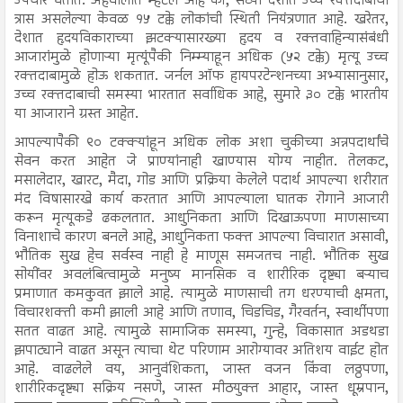
उपचार घेतात. अहवालात म्हटले आहे की, सध्या देशात उच्च रक्तदाबाचा
त्रास असलेल्या केवळ १५ टक्के लोकांची स्थिती नियंत्रणात आहे. खरेतर,
देशात हृदयविकाराच्या झटक्यासारख्या हृदय व रक्तवाहिन्यासंबंधी
आजारांमुळे होणाऱ्या मृत्यूंपैकी निम्म्याहून अधिक (५२ टक्के) मृत्यू उच्च
रक्तदाबामुळे होऊ शकतात. जर्नल ऑफ हायपरटेन्शनच्या अभ्यासानुसार,
उच्च रक्तदाबाची समस्या भारतात सर्वाधिक आहे, सुमारे ३० टक्के भारतीय
या आजाराने ग्रस्त आहेत.
आपल्यापैकी ९० टक्क्यांहून अधिक लोक अशा चुकीच्या अन्नपदार्थांचे
सेवन करत आहेत जे प्राण्यांनाही खाण्यास योग्य नाहीत. तेलकट,
मसालेदार, खारट, मैदा, गोड आणि प्रक्रिया केलेले पदार्थ आपल्या शरीरात
मंद विषासारखे कार्य करतात आणि आपल्याला घातक रोगाने आजारी
करून मृत्यूकडे ढकलतात. आधुनिकता आणि दिखाऊपणा माणसाच्या
विनाशाचे कारण बनले आहे, आधुनिकता फक्त आपल्या विचारात असावी,
भौतिक सुख हेच सर्वस्व नाही हे माणूस समजतच नाही. भौतिक सुख
सोयींवर अवलंबित्वामुळे मनुष्य मानसिक व शारीरिक दृष्ट्या बऱ्याच
प्रमाणात कमकुवत झाले आहे. त्यामुळे माणसाची तग धरण्याची क्षमता,
विचारशक्ती कमी झाली आहे आणि तणाव, चिडचिड, गैरवर्तन, स्वार्थीपणा
सतत वाढत आहे. त्यामुळे सामाजिक समस्या, गुन्हे, विकासात अडथडा
झपाट्याने वाढत असून त्याचा थेट परिणाम आरोग्यावर अतिशय वाईट होत
आहे. वाढलेले वय, आनुवंशिकता, जास्त वजन किंवा लठ्ठपणा,
शारीरिकदृष्ट्या सक्रिय नसणे, जास्त मीठयुक्त आहार, जास्त धूम्रपान,