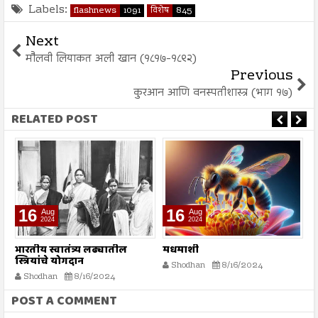
Labels:
flashnews
1091
विशेष
845
Next
मौलवी लियाकत अली खान (१८१७-१८९२)
Previous
कुरआन आणि वनस्पतीशास्त्र (भाग १७)
RELATED POST
16
16
Aug
Aug
2024
2024
भारतीय स्वातंत्र्य लढ्यातील
मधमाशी
र
स्त्रियांचे योगदान
न
Shodhan
8/16/2024
ग
Shodhan
8/16/2024
बट
POST A COMMENT