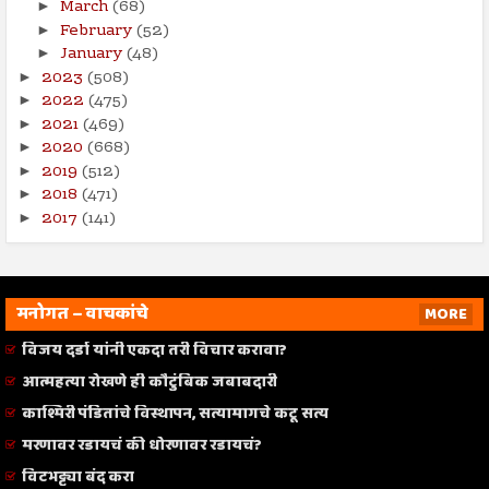
March
(68)
►
February
(52)
►
January
(48)
►
2023
(508)
►
2022
(475)
►
2021
(469)
►
2020
(668)
►
2019
(512)
►
2018
(471)
►
2017
(141)
►
मनोगत – वाचकांचे
MORE
विजय दर्डा यांनी एकदा तरी विचार करावा?
आत्महत्या रोखणे ही कौटुंबिक जबाबदारी
काश्मिरी पंडितांचे विस्थापन, सत्यामागचे कटू सत्य
मरणावर रडायचं की धोरणावर रडायचं?
विटभट्ट्या बंद करा