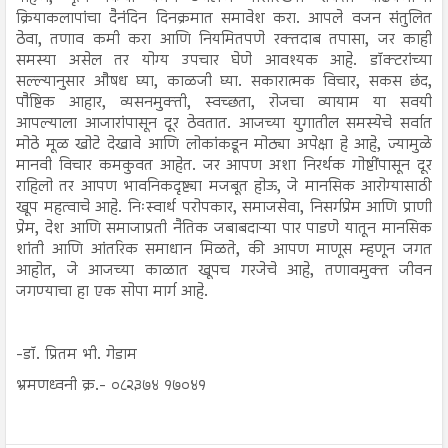
क्रियाकलापांचा दैनंदिन दिनक्रमात समावेश करा. आपले वजन संतुलित
ठेवा, तणाव कमी करा आणि नियमितपणे रक्तदाब तपासा, जर काही
समस्या असेल तर योग्य उपचार घेणे आवश्यक आहे. डॉक्टरांच्या
सल्ल्यानुसार औषध घ्या, काळजी घ्या. सकारात्मक विचार, सकस छंद,
पौष्टिक आहार, व्यसनमुक्ती, स्वच्छता, रोजचा व्यायाम या सवयी
आपल्याला आजारांपासून दूर ठेवतात. आजच्या युगातील समस्येचे सर्वात
मोठे मूळ खोटे देखावे आणि लोकांकडून मोठ्या अपेक्षा हे आहे, ज्यामुळे
मानवी विचार कमकुवत आहेत. जर आपण अशा निरर्थक गोष्टींपासून दूर
राहिलो तर आपण भावनिकदृष्ट्या मजबूत होऊ, जे मानसिक आरोग्यासाठी
खूप महत्वाचे आहे. निःस्वार्थ परोपकार, समाजसेवा, निसर्गप्रेम आणि प्राणी
प्रेम, देश आणि समाजाप्रती नैतिक जबाबदाऱ्या पार पाडणे यातून मानसिक
शांती आणि आंतरिक समाधान मिळते, की आपण माणूस म्हणून जगत
आहोत, जे आजच्या काळात खूपच गरजेचे आहे, तणावमुक्त जीवन
जगण्याचा हा एक सोपा मार्ग आहे.
-डॉ. प्रितम भी. गेडाम
भ्रमणध्वनी क्र.- ०८२३७४ १७०४१