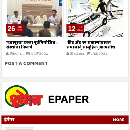
26
12
Jul
Jul
2024
2024
गजापूरचा हल्ला पूर्वनियोजित :
‘हिट अँड रन’ प्रकरणांबाबत
म
संस्थांचा निष्कर्ष
समाजाने सामूहिक आत्मशोध
या
करण्याची गरज - मौलाना
ग
Shodhan
7/26/2024
Shodhan
7/12/2024
इलियास खान फलाही
क
POST A COMMENT
ईपेपर
MORE