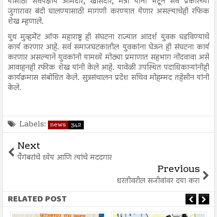
यासाठी सर्वपक्षीय आमदार, खासदार, मंत्री यांना भेटून सर्व प्रकारच्या
जुगारावर बंदी घालण्यासाठी मागणी करण्यात येणार असल्याचेही रफिक
शेख म्हणाले.
युथ मुव्हमेंट ऑफ महाराष्ट्र ही संघटना राज्यात आदर्श युवक घडविण्याचे
कार्य करणार आहे. सर्व समाजघटकातील युवकांना घेऊन ही संघटना कार्य
करणार असल्याने युवकांनी यामध्ये मोठ्या प्रमाणात सहभाग नोंदवावा असे
आवाहनही रफीक शेख यांनी केले आहे. यावेळी उपस्थित पदाधिकाऱ्यांनीही
कार्यक्रमास संबोधित केले. सुत्रसंचालन प्रदेश सचिव मोहम्मद तहेसीन यांनी
केले.
Labels:
news
342
Next
पैगंबरांचे ध्येय आणि त्यांचे मददगार
Previous
धरतीवरील सजीवांवर दया करा
RELATED POST