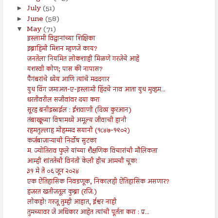
July
(51)
►
June
(58)
►
May
(71)
▼
इस्लामी विद्वानांच्या शिक्षिका
इब्राहिमी मिशन म्हणजे काय?
जनतेला नियमित लोकशाही मिळणे गरजेचे आहे
यशस्वी कोण; पास की नापास?
पैगंबरांचे ध्येय आणि त्यांचे मददगार
युथ विंग जमाअत-ए-इस्लामी हिंदचे नाव आता युथ मुव्हम...
धरतीवरील सजीवांवर दया करा
सूरह बनीइस्राईल : ईशवाणी (दिव्य कुरआन)
तंबाखूच्या विषामध्ये अमूल्य जीवाची हानी
रहमतुल्लाह मोहम्मद सयानी (१८४७-१९०२)
कर्जबाजाऱ्याची निर्दोष सुटका
म. ज्योतिराव फुले यांच्या शैक्षणिक विचारांची मौलिकता
आम्ही शांततेची विनंती केली हीच आमची चूक!
३१ मे ते ०६ जून २०२४
एक ऐतिहासिक निवडणूक, निकालही ऐतिहासिक असणार?
हजरत खतीजतूल कुब्रा (रजि.)
लोकहो! गरजू तुम्ही आहात, ईश्वर नाही
तुमच्यावर जे अधिकार आहेत त्यांची पूर्तता करा : प्र...