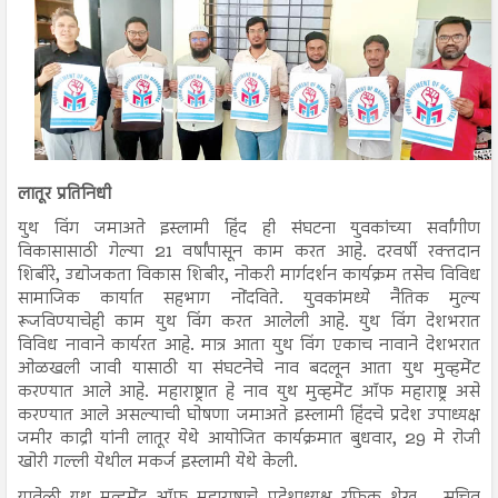
लातूर प्रतिनिधी
युथ विंग जमाअते इस्लामी हिंद ही संघटना युवकांच्या सर्वांगीण
विकासासाठी गेल्या 21 वर्षांपासून काम करत आहे. दरवर्षी रक्तदान
शिबीरे, उद्योजकता विकास शिबीर, नोकरी मार्गदर्शन कार्यक्रम तसेच विविध
सामाजिक कार्यात सहभाग नोंदविते. युवकांमध्ये नैतिक मुल्य
रूजविण्याचेही काम युथ विंग करत आलेली आहे. युथ विंग देशभरात
विविध नावाने कार्यरत आहे. मात्र आता युथ विंग एकाच नावाने देशभरात
ओळखली जावी यासाठी या संघटनेचे नाव बदलून आता युथ मुव्हमेंट
करण्यात आले आहे. महाराष्ट्रात हे नाव युथ मुव्हमेंट ऑफ महाराष्ट्र असे
करण्यात आले असल्याची घोषणा जमाअते इस्लामी हिंदचे प्रदेश उपाध्यक्ष
जमीर काद्री यांनी लातूर येथे आयोजित कार्यक्रमात बुधवार, 29 मे रोजी
खोरी गल्ली येथील मकर्ज इस्लामी येथे केली.
यावेळी युथ मुव्हमेंट ऑफ महाराष्ट्राचे प्रदेशाध्यक्ष रफिक शेख, , सचिव