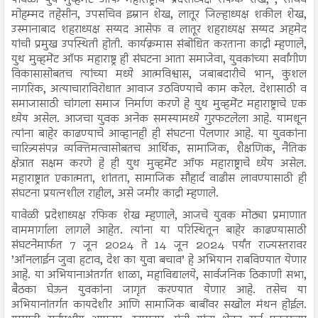
मोहम्मद तहेसीन, उपसचिव इम्रान शेख, लातूर जिल्हाध्यक्ष शकील शेख,
उस्मानाबाद शहराध्यक्ष सय्यद आसेफ व लातूर शहराध्यक्ष सय्यद अहमेद
यांची प्रमुख उपस्थिती होती. कार्यक्रमास संबोधित करताना काद्री म्हणाले,
युथ मुव्हमेंट ऑफ महाराष्ट्र ही संघटना आता समाजेवा, युवकांच्या सर्वांगीण
विकासासोबतच त्यांच्या मध्ये आत्मविश्वास, जबाबदारीचे भान, कुशल
नागरिक, अत्याचाराविरोधात आवाज उठविण्याचे काम करेल. देशासाठी व
समाजासाठी चांगला समाज निर्माण करणे हे युथ मुव्हमेंट महाराष्ट्राचे एक
ध्येय असेल. आजचा युवक अनेक समस्यामध्ये गुरफटलेला आहे. यामधून
त्यांना बाहेर काढण्याचे आव्हानही ही संघटना पेलणार आहे. या युवकांना
चारित्र्यसंपन्न व्यक्तिमत्वासोबतच आर्थिक, सामाजिक, शैक्षणिक, नैतिक
क्षेत्रात सक्षम करणे हे ही युथ मुव्हमेंट ऑफ महाराष्ट्राचे ध्येय असेल.
महाराष्ट्रात एकात्मता, शांतता, सामाजिक सौहार्द वाढीस लावण्यासाठी ही
संघटना प्रयत्नशील राहील, असे जमीर काद्री म्हणाले.
यावेळी प्रदेशाध्यक्ष रफिक शेख म्हणाले, आजचे युवक मोठ्या प्रमाणात
वाममार्गाला लागले आहेत. त्यांना या परिस्थितून बाहेर काढण्यासाठी
संघटनेमार्फत 7 जून 2024 ते 14 जून 2024 पर्यंत राज्यस्तरावर
’ऑनलाईन जुवा हटाव, देश का युवा बचाव’ हे अभियान राबविण्यात येणार
आहे. या अभियानाअंतर्गत शाळा, महाविद्यालये, सार्वजनिक ठिकाणी सभा,
बैठका घेऊन युवकांना जागृत करण्यात येणार आहे. तसेच या
अभियानांतर्गत कायदेशीर आणि सामाजिक बाबींवर सखोल मंथन होईल.