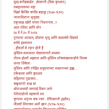
सूरह बनीइस्राईल : ईशवाणी (दिव्य कुरआन)
तळहातावरचा चहा
मिर्झा बिर्जिस कादिर बहादूर (१८४५-१८९२)
न्यायाधिशांना मृत्युदंड!
राष्ट्राध्यक्ष रईसी यांच्या निधनानंतर...?
आता रशिया आणि चीन
२४ मे ते ३० मे २०२४
पुण्याचा अपघात; दोघांचा मृत्यू आणि व्यवस्थेचे धिंडवडे
सत्तेचे हस्तांतरण
...हौसलों से उड़ान होती है
मुस्लिम समाजाला भेडसावणारी समस्या
पीएम-ईएसी अहवाल आणि मुस्लिम लोकसंख्यावाढीचे मिथक
जनता जिंकेल!
मुस्लिम आणि उपेक्षित समुदायांच्या मतदानाच्या हक्का...
एकेश्वरत्व आणि कृतज्ञता
महिलांचा पुढाकार...
कबुतरांनो! साक्ष द्या
ध्येयाअभावी तरुणाई विरून जाते!
पॅलेस्टाईनचे महत्त्वाचे यश
कुणाचा अनुनय करू नका : प्रेषितवाणी (हदीस)
मौलवी लियाकत अली खान (१८१७-१८९२)