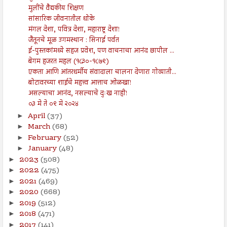
मुलींचे वैद्यकीय शिक्षण
सांसारिक जीवनातील धोके
मंगल देशा, पवित्र देशा, महाराष्ट्र देशा!
जैतूनचे मूळ उगमस्थान : सिनाई पर्वत
ई-पुस्तकांमध्ये सहज प्रवेश, पण वाचनाचा आनंद छापील ...
बेगम हजरत महल (१८३०-१८७९)
एकता आणि आंतरधर्मीय संवादाला चालना देणारा गोव्याती...
बोटावरच्या शाईचे महत्त्व आत्ताच ओळखा!
असल्याचा आनंद, नसल्याचे दुःख नाही!
०३ मे ते ०९ मे २०२४
April
(37)
►
March
(68)
►
February
(52)
►
January
(48)
►
2023
(508)
►
2022
(475)
►
2021
(469)
►
2020
(668)
►
2019
(512)
►
2018
(471)
►
2017
(141)
►