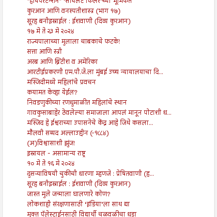
"हायपरटेन्शन" ‘सायलेंट किलर’च्या भूमिकेत
कुरआन आणि वनस्पतीशास्त्र (भाग १७)
सूरह बनीइस्राईल : ईशवाणी (दिव्य कुरआन)
१७ मे ते २३ मे २०२४
राज्यपालाच्या मुलाला चाबकाचे फटके!
सत्ता आणि स्त्री
अरब आणि ब्रिटीश व अमेरिका
आरटीईप्रकरणी एम.पी.जे.ला मुंबई उच्च न्यायालयाचा दि...
मस्जिदीमध्ये महिलांचे प्रवचन
कयामत केव्हा येईल?
निवडणुकीच्या रणधुमाळीत महिलांचे स्थान
गावकुसाबाहेर ठेवलेल्या समाजाला आपलं मानून पोटाशी ध...
मस्जिद हे ईश्वराच्या उपासनेचे केंद्र आहे जिथे कसला...
मौलवी सय्यद अल्लाउद्दीन (-१८८४)
(अ)विश्वासाशी झुंज!
इस्रायल - असामान्य राष्ट्र
१० मे ते १६ मे २०२४
दुसऱ्याविषयी चुकीची धारणा म्हणजे : प्रेषितवाणी (ह...
सूरह बनीइस्राईल : ईशवाणी (दिव्य कुरआन)
जास्त मुले जन्माला घालणारे कोण?
लोकशाही संरक्षणासाठी ‘इंडिया’ला साथ द्या
मुक्त पॅलेस्टाईनसाठी विद्यार्थी चळवळीचा धडा