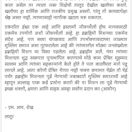
करत असेल तर त्याला जबर शिक्षेची तरतूद देखील खलीफा करतो.
खलीफा हा धार्मिक आणि राजकीय प्रमुख असतो. परंतु तो कायद्यापेक्षा
श्रेष्ठ असत नाही. त्याच्यावरही नागरिक खटला भरू शकतात.
एकंदरित ईश्वर एक आहे आणि इस्लामी जीवनशैली हीच मानवासाठी
एकमेव उपयोगी अशी जीवनशैली आहे. हा इब्राहिमी मिशनचा एकमेव
संदेश आहे. पण सध्या चंगळवाद आणि उपभोक्तावादाच्या जाळ्यात
मुस्लिम समाज असा गुरफटलेला आहे की त्यांच्यातील मोठ्या जनसंख्येला
इब्राहिमी मिशन चा विसर पडलेला आहे. इब्राहीम अलै. नंतर त्यांच्या
मिशनला शुद्ध स्वरूपात पुनर्स्थापित करण्याचे मोठे काम प्रेषित मुहम्मद
सल्लम आणि त्यांच्या सहकाऱ्यांनी केले होते ते परत कालौघात मागे पडू
लागले आहे. आता कोणी प्रेषित येणार नाही फक्त कयामत येईल ती येई
पर्यंत इब्राहीम मिशनला पुढे नेण्याची जबाबदारी मुस्लिम समाजाची आहे
म्हणून अल्लाह पाक कडे प्रार्थना करतो की या मिशन ला पुढे नेण्याची
इच्छा शक्ती, क्षमता आणि साहस आम्हा सर्वांना प्रदान कर (आमीन)
- एम. आय. शेख
लातूर