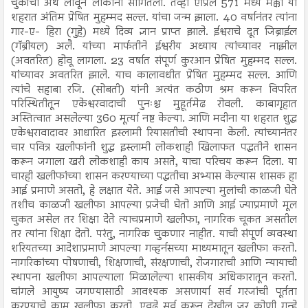
चुकीचा अर्थ लावून लोकांना सांगितला. तेव्हा एप्रिल 571 मध्ये मक्का या
शहरात अंतिम प्रेषित मुहम्मद सल्ल. यांचा जन्म झाला. 40 वर्षानंतर त्यांना
गार-ए- हिरा (गुहे) मध्ये दिव्य ज्ञान प्राप्त झाले. ईश्वराचे दूत जिब्राईल
(गॅब्रीयल) अलै. यांच्या मार्फतीने ईश्वरीय अध्याय त्यांच्यावर नाझील
(अवतरित) होवू लागला. 23 वर्षात संपूर्ण कुरआन प्रेषित मुहम्मद सल्ल.
यांच्यावर अवतरित झाले. याच कालावधीत प्रेषित मुहम्मद सल्ल. आणि
त्यांचे सहाबा रजि. (सोबती) यांनी अत्यंत कठीण श्रम करून विपरित
परिस्थितीतून एकेश्वरवादाची पुनःश्च मुहूर्तमेढ रोवली. काबागृहात
अस्तित्वात असलेल्या 360 मूर्त्या नष्ट केल्या. आणि मदीना या शहरात शुद्ध
एकेश्वरावादावर आधारित इस्लामी रियासतीची स्थापना केली. त्यांच्यानंतर
चार पवित्र खलीफांनी शुद्ध इस्लामी लोकशाही खिलाफत पद्धतीने शासन
करून जगाला खरी लोकशाही काय असते, याचा परिचय करून दिला. या
चारही खलीफांच्या शासन करण्याच्या पद्धतीचा अभ्यास केल्यास शासक हा
आई प्रमाणे असतो, हे लक्षात येते. आई जसे आपल्या मुलांची काळजी घेते
तशीच काळजी खलीफा आपल्या प्रजेची घेतो आणि आई ज्याप्रमाणे मूल
चुकत असेल तर शिक्षा देते त्याचप्रमाणे खलीफा, नागरिक चूकत असतील
तर त्यांना शिक्षा देतो. परंतु, नागरिक चुकणार नाहीत. याची संपूर्ण व्यवस्था
शरियतच्या आदेशाप्रमाणे आपल्या गव्हर्नसच्या माध्यमातून खलीफा करतो.
नागरिकांच्या पोषणाची, शिक्षणाची, संरक्षणाची, रोजगाराची आणि न्यायाची
स्थापना खलीफा आपल्याला मिळालेल्या शासकीय अधिकारातून करतो.
चांगले आयुष्य जगण्यासाठी आवश्यक असणार्या सर्व गरजांची पूर्तता
करण्याचे काम खलीफा करतो. एवढे सर्व करून देखील जर कोणी गुन्हे