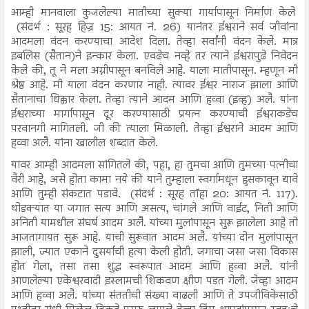
आम्ही मानवाला कुजलेल्या मातीच्या सुक्या गार्यापासून निर्माण केले
(संदर्भ : सूरह हिज्र 15: आयत नं. 26) यानंतर ईश्वराने सर्व जीवांना
आदमला वंदन करण्याचा आदेश दिला. तेव्हा सर्वांनी वंदन केले. मात्र
इबलिस (सैतान)ने इन्कार केला. एवढेच नव्हे तर त्याने ईश्वरापुढे निवेदन
केले की, तू ने मला अग्नीपासून बनविले आहे. याला मातीपासून. म्हणून मी
श्रेष्ठ आहे. मी याला वंदन करणार नाही. त्यावर ईश्वर नाराज झाला आणि
सैतानाचा धिक्कार केला. तेव्हा त्याने आदम आणि हव्वा (इव्ह) अलै. यांना
ईश्वराच्या मार्गापासून दूर करण्यासाठी प्रयत्न करण्याची ईश्वराकडेच
परवानगी मागितली. जी की त्याला मिळाली. तेव्हा ईश्वराने आदम आणि
हव्वा अलै. यांना खालील शब्दात केले.
यावर आम्ही आदमला सांगितले की, पहा, हा तुमचा आणि तुमच्या पत्नीचा
वैरी आहे, असे होता कामा नये की याने तुम्हाला स्वर्गामधून हुसकावून द्यावे
आणि तुम्ही संकटात पडावे. (संदर्भ : सूरह तॉहा 20: आयत नं. 117).
थोडक्यात या जगात सत्य आणि असत्य, चांगले आणि वाईट, निती आणि
अनिती यामधील संघर्ष आदम अलै. यांच्या मुलांपासून सुरू झालेला आहे तो
आजतागायत सुरू आहे. याची सुरूवात आदम अलै. यांच्या दोन मुलांपासून
झाली, ज्यात एकाने दुसर्याची हत्या केली होती. जगाचा जसा जसा विकास
होत गेला, तसा तसा शुद्ध स्वरूपात आदम आणि हव्वा अलै. यांनी
आणलेल्या एकेश्वरवादी इस्लामची शिकवण क्षीण पडत गेली. जेव्हा आदम
आणि हव्वा अलै. यांच्या संततीची संख्या वाढली आणि ते उपजीविकेसाठी