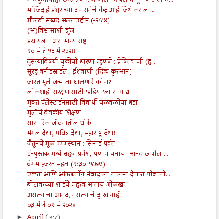
गावकुसाबाहेर ठेवलेल्या समाजाला आपलं मानून पोटाशी ध...
मस्जिद हे ईश्वराच्या उपासनेचे केंद्र आहे जिथे कसला...
मौलवी सय्यद अल्लाउद्दीन (-१८८४)
(अ)विश्वासाशी झुंज!
इस्रायल - असामान्य राष्ट्र
१० मे ते १६ मे २०२४
दुसऱ्याविषयी चुकीची धारणा म्हणजे : प्रेषितवाणी (ह...
सूरह बनीइस्राईल : ईशवाणी (दिव्य कुरआन)
जास्त मुले जन्माला घालणारे कोण?
लोकशाही संरक्षणासाठी ‘इंडिया’ला साथ द्या
मुक्त पॅलेस्टाईनसाठी विद्यार्थी चळवळीचा धडा
मुलींचे वैद्यकीय शिक्षण
सांसारिक जीवनातील धोके
मंगल देशा, पवित्र देशा, महाराष्ट्र देशा!
जैतूनचे मूळ उगमस्थान : सिनाई पर्वत
ई-पुस्तकांमध्ये सहज प्रवेश, पण वाचनाचा आनंद छापील ...
बेगम हजरत महल (१८३०-१८७९)
एकता आणि आंतरधर्मीय संवादाला चालना देणारा गोव्याती...
बोटावरच्या शाईचे महत्त्व आत्ताच ओळखा!
असल्याचा आनंद, नसल्याचे दुःख नाही!
०३ मे ते ०९ मे २०२४
April
(37)
►