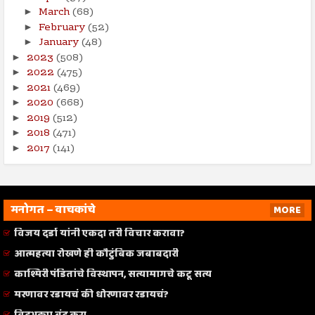
March
(68)
►
February
(52)
►
January
(48)
►
2023
(508)
►
2022
(475)
►
2021
(469)
►
2020
(668)
►
2019
(512)
►
2018
(471)
►
2017
(141)
►
मनोगत – वाचकांचे
MORE
विजय दर्डा यांनी एकदा तरी विचार करावा?
आत्महत्या रोखणे ही कौटुंबिक जबाबदारी
काश्मिरी पंडितांचे विस्थापन, सत्यामागचे कटू सत्य
मरणावर रडायचं की धोरणावर रडायचं?