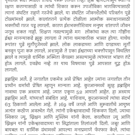
पृथ्वीवर संधी मिळेल तिकडे पसरू लागले तेव्हा हिंस्र श्वापदांपासून स्वतःचे
रक्षण करण्यासाठी व त्यांची शिकार करून उपजीविका भागविण्यासाठी
त्यानां संघटित राहणे गरजेचे झाले. या संघटित जीवनशैलीचे परिवर्तन पुढे
टोळ्यांमध्ये झाले. कालांतराने प्रत्येक टोळीला आत्मीक समाधानासाठी
भक्तीची गरज पडू लागली. कारण ईशभक्तीशिवाय मनुष्य शांतपणे जीवन
जगूच शकत नाही. शिक्षण नसल्यामुळे मग लोकांचा कल त्या गोष्टींना
ईश्वर मानन्याकडे झुकू लागला जे त्यांना चमत्कारिक भासत होत्या. याचेच
रूपांतर पुढे मूर्तीपुजेमध्ये झाले. लोक लाकडाच्या आणि दगडाच्या मूर्ती
बनवून पूजा करू लागले. अशामुळे ते एका ईश्वराच्या भक्तीपासून विचलित
झाले व त्यामुळे धार्मिक अस्मिता वेगळ्या असल्यामुळे त्यांच्यात भांडण तंटे
होऊ लागले. एवढेच नव्हे तर याच विषयावर पुढे आपसात युद्ध होऊ
लागली.
इब्राहिम अलै. हे जगातील एकमेव असे प्रेषित आहेत ज्यांना जगातील तीन
प्राचीन धर्माची प्रेषित म्हणून मान्यता आहे. कुरआनमध्ये सूरह इब्राहिम
नावाचा एक अध्याय आहे. ज्यात एकूण 52 आयाती आहेत. हा अध्याय
इब्राहिम अलै. यांच्याशी संबंधित आहे. याशिवाय, कुरआनमध्ये त्यांचा संदर्भ
63 ठिकाणी आलेला आहे. ते 169 वर्षे जगले आणि सुरूवातीचे आयुष्य
अत्यंत कठीण अवस्थेत गेले. त्यांनी एकेश्वरवादाची शिकवण दिली. ज्याचा
स्विकार ज्यू, ख्रिश्चन आणि मुस्लिम यांनी केला. कालौघात ज्यू आणि
ख्रिश्चन यांनी एकेश्वरवादाच्या या सिद्धांताला तिलांजली दिली. जबूर आणि
बायबल या धार्मिक ग्रंथामध्ये आपल्या मनाप्रमाणे फेरफार केले. त्यांचा