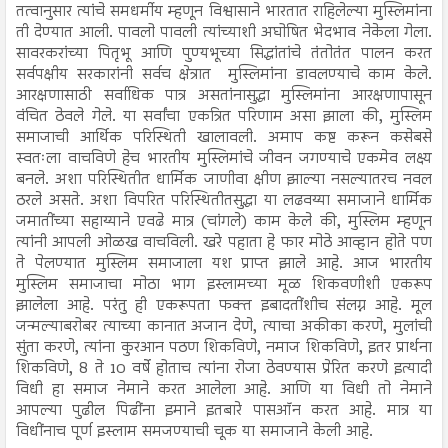
तत्वानुसार त्यांचे समधर्मीय म्हणून विश्वासाने भारतात राहिलेल्या मुस्लिमांना
ती देण्यात आली. पावलो पावली त्यांच्याशी अघोषित भेदभाव नेकेला गेला.
सावरकरांच्या पितृभू आणि पुण्यभूच्या सिद्धांतांचे तंतोतंत पालन करत
सर्वपक्षीय सरकारांनी सर्वच क्षेत्रात मुस्लिमांना डावलण्याचे काम केले.
आरक्षणासाठी सर्वाधिक पात्र असतांनासुद्धा मुस्लिमांना आरक्षणापासून
वंचित ठेवले गेले. या सर्वांचा एकत्रित परिणाम असा झाला की, मुस्लिम
समाजाची आर्थिक परिस्थिती खालावली. अमाप कष्ट करून कसेबसे
स्वतःला वाचविणे हेच भारतीय मुस्लिमांचे जीवन जगण्याचे एकमेव लक्ष्य
बनले. अशा परिस्थितीत धार्मिक जाणीवा क्षीण झाल्या नसल्यातरच नवल
ठरले असते. अशा विपरित परिस्थितीतसुद्धा या लढवय्या समाजाने धार्मिक
जमातींच्या सहाय्याने एवढे मात्र (चांगले) काम केले की, मुस्लिम म्हणून
त्यांनी आपली ओळख वाचविली. खरे पहाता हे फार मोठे आव्हान होते पण
ते पेलण्यात मुस्लिम समाजाला यश प्राप्त झाले आहे. आज भारतीय
मुस्लिम समाजाचा मोठा भाग इस्लामच्या मूळ शिकवणीशी एकरूप
झालेला आहे. परंतु ही एकरूपता फक्त इबादतींशीच संलग्न आहे. मूल
जन्मल्याबरोबर त्याच्या कानात अजान देणे, त्याचा अकीका करणे, मुलांची
सुंता करणे, त्यांना कुरआन पठण शिकविणे, नमाज शिकविणे, इतर प्रार्थना
शिकविणे, 8 ते 10 वर्षे होताच त्यांना रोजा ठेवण्यास प्रेरित करणे इत्यादी
विधी हा समाज नेमाने करत आलेला आहे. आणि या विधी तो नेमाने
आपल्या पुढील पिढींना इमाने इतबारे पासऑन करत आहे. मात्र या
विधींनाच पूर्ण इस्लाम समजण्याची चूक या समाजाने केली आहे.