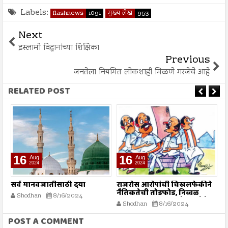
Labels:
flashnews
1091
मुख्य लेख
953
Next
इस्लामी विद्वानांच्या शिक्षिका
Previous
जनतेला नियमित लोकशाही मिळणे गरजेचे आहे
RELATED POST
16
16
Aug
Aug
2024
2024
सर्व मानवजातीसाठी दया
राजरोस आरोपांची चिखलफेकीने
त
नैतिकतेची तोडफोड, निव्वळ
अ
Shodhan
8/16/2024
गलथान राजकारणामुळे जनसेवेचा
Shodhan
8/16/2024
बट्ट्याबोळ...!
POST A COMMENT