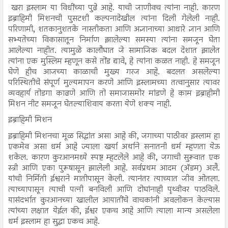
खरा इस्लाम या विधींच्या पुढे आहे. याची जाणीवच त्यांना नाही. कारण
इब्राहिमी मिशनची पुसटशी कल्पनादेखील त्यांना दिली गेलेली नाही.
परिणामी, शतकानुशतके नास्तीकता आणि अज्ञानाच्या आधारे ज्ञान आणि
सभ्यतेच्या विकासातून निर्माण झालेल्या समस्या त्यांना समजून घेता
आलेल्या नाहीत. त्यामुळे कालौघात जे सामाजिक बदल देशात झालेत
त्यांना एक मुस्लिम म्हणून कसे तोंड द्यावे, हे त्यांना कळत नाही. हे समजून
घेणे हीच आजच्या काळाची मुख्य गरज आहे. बदलत असलेल्या
परिस्थितीचे संपूर्ण मुल्यमापन करणे आणि इस्लामच्या तत्वानुसार त्यावर
व्यवहार्य तोडगा काढणे आणि तो समाजासमोर मांडणे हे काम इब्राहीमी
मिशन नीट समजून घेतल्याशिवाय करता येणे शक्य नाही.
इब्राहिमी मिशन
इब्राहिमी मिशनचा मूळ सिद्धांत असा आहे की, जगाच्या पाठीवर इस्लाम हा
एकमेव असा धर्म आहे ज्याला खर्या अर्थाने सनातनी धर्म म्हणता येऊ
शकेल. कारण कुरआनमध्ये स्पष्ट म्हटलेले आहे की, जगाची सुरूवात एक
स्त्री आणि एका पुरूषासून झालेली आहे. सर्वप्रथम आदम (अ‍ॅडम) अलै.
यांची निर्मिती ईश्वराने मातीपासून केली. त्यानंतर त्याच्यात जीव ओतला.
त्याच्यापासून त्याची पत्नी बनविली आणि दोघांनाही पृथ्वीवर पाठविले.
यासंदर्भात कुरआनच्या खालील आयातींचे वाचकांनी अवलोकन केल्यास
त्यांच्या लक्षात येईल की, ईश्वर एकच आहे आणि त्याला मान्य असलेला
धर्म इस्लाम हा सुद्धा एकच आहे.