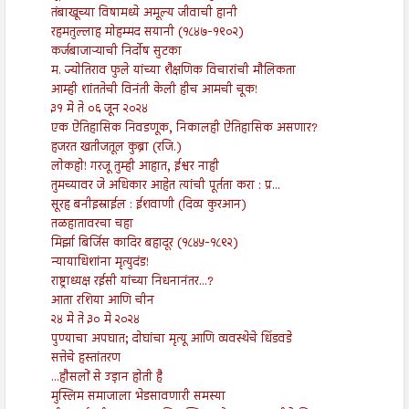
तंबाखूच्या विषामध्ये अमूल्य जीवाची हानी
रहमतुल्लाह मोहम्मद सयानी (१८४७-१९०२)
कर्जबाजाऱ्याची निर्दोष सुटका
म. ज्योतिराव फुले यांच्या शैक्षणिक विचारांची मौलिकता
आम्ही शांततेची विनंती केली हीच आमची चूक!
३१ मे ते ०६ जून २०२४
एक ऐतिहासिक निवडणूक, निकालही ऐतिहासिक असणार?
हजरत खतीजतूल कुब्रा (रजि.)
लोकहो! गरजू तुम्ही आहात, ईश्वर नाही
तुमच्यावर जे अधिकार आहेत त्यांची पूर्तता करा : प्र...
सूरह बनीइस्राईल : ईशवाणी (दिव्य कुरआन)
तळहातावरचा चहा
मिर्झा बिर्जिस कादिर बहादूर (१८४५-१८९२)
न्यायाधिशांना मृत्युदंड!
राष्ट्राध्यक्ष रईसी यांच्या निधनानंतर...?
आता रशिया आणि चीन
२४ मे ते ३० मे २०२४
पुण्याचा अपघात; दोघांचा मृत्यू आणि व्यवस्थेचे धिंडवडे
सत्तेचे हस्तांतरण
...हौसलों से उड़ान होती है
मुस्लिम समाजाला भेडसावणारी समस्या