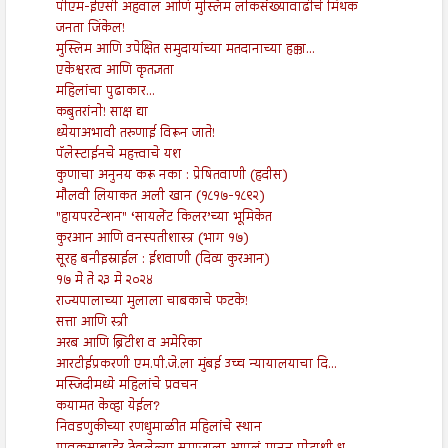
पीएम-ईएसी अहवाल आणि मुस्लिम लोकसंख्यावाढीचे मिथक
जनता जिंकेल!
मुस्लिम आणि उपेक्षित समुदायांच्या मतदानाच्या हक्का...
एकेश्वरत्व आणि कृतज्ञता
महिलांचा पुढाकार...
कबुतरांनो! साक्ष द्या
ध्येयाअभावी तरुणाई विरून जाते!
पॅलेस्टाईनचे महत्त्वाचे यश
कुणाचा अनुनय करू नका : प्रेषितवाणी (हदीस)
मौलवी लियाकत अली खान (१८१७-१८९२)
"हायपरटेन्शन" ‘सायलेंट किलर’च्या भूमिकेत
कुरआन आणि वनस्पतीशास्त्र (भाग १७)
सूरह बनीइस्राईल : ईशवाणी (दिव्य कुरआन)
१७ मे ते २३ मे २०२४
राज्यपालाच्या मुलाला चाबकाचे फटके!
सत्ता आणि स्त्री
अरब आणि ब्रिटीश व अमेरिका
आरटीईप्रकरणी एम.पी.जे.ला मुंबई उच्च न्यायालयाचा दि...
मस्जिदीमध्ये महिलांचे प्रवचन
कयामत केव्हा येईल?
निवडणुकीच्या रणधुमाळीत महिलांचे स्थान