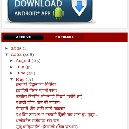
ARCHIVE
POPULARS
2025
(1)
►
2024
(408)
▼
August
(23)
►
July
(51)
►
June
(58)
►
May
(71)
▼
इस्लामी विद्वानांच्या शिक्षिका
इब्राहिमी मिशन म्हणजे काय?
जनतेला नियमित लोकशाही मिळणे गरजेचे आहे
यशस्वी कोण; पास की नापास?
पैगंबरांचे ध्येय आणि त्यांचे मददगार
युथ विंग जमाअत-ए-इस्लामी हिंदचे नाव आता युथ मुव्हम...
धरतीवरील सजीवांवर दया करा
सूरह बनीइस्राईल : ईशवाणी (दिव्य कुरआन)