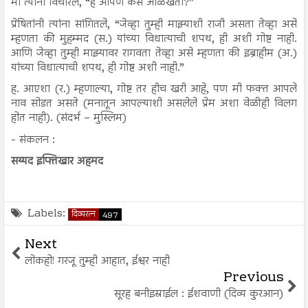
मी त्यांना विचारले, “हे आपण कसे ओळखता?”
प्रेषितांनी त्यांना सांगितले, “जेव्हा तुम्ही माझ्याशी राजी असता तेव्हा असे
म्हणता की मुहम्मद (स.) यांच्या विधात्याची शपथ, ही अशी गोष्ट नाही.
आणि जेव्हा तुम्ही माझ्यावर रागवता तेव्हा असे म्हणता की इब्राहीम (अ.)
यांच्या विधात्याची शपथ, ही गोष्ट अशी नाही.”
ह. आएशा (र.) म्हणाल्या, गोष्ट तर हीच खरी आहे, पण मी फक्त आपले
नाव सोडत असते (मनातून आपल्याशी असलेले प्रेम अशा वेळीही विलग
होत नाही). (संदर्भ – मुस्लिम)
- संकलन :
सय्यद इफ्तिखार अहमद
Labels:
दिव्यरत्न
497
Next
लोकहो! गरजू तुम्ही आहात, ईश्वर नाही
Previous
सूरह बनीइस्राईल : ईशवाणी (दिव्य कुरआन)