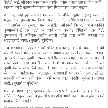
केलेले आहे. लोकांना जास्तकरुन पायीच प्रवास करावा लागत होता आणि
रस्त्यात काही खाण्यापिण्याच्या वस्तू मिळण्याचा प्रश्नच नव्हता.
ह. अब्दुल्लाह इब्ने मसऊद म्हणतात की प्रेषित मुहम्मद (स.) म्हणाले,
माझ्यानंतर तुम्हाला असे निर्बंध घ्यावे लागतील आणि अशा घटनांना सामोरे
जावे लागेल ज्या तुम्हाला पसंत नसतील. लोकांनी विचारले, आमच्यापैकी
कुणासमोर हे प्रश्न पडले तर त्याने काय करावे? प्रेषितांनी उत्तर दिले,
तुमच्यावर जे अधिकार आहेत त्यांची पूर्तता करा आणि आपला हक्क
अल्लाहकडे मागा. (बुखारी, मुस्लिम)
अबू कतादा (र.) म्हणतात की प्रेषित मुहम्मद (स.) यांचे विधान आहे की
चांगली स्वप्ने अल्लाहकरवी पडतात आणि वाईट स्वप्ने सैतानाची असतात.
तुमच्यापैकी जर कुणी आपल्या पसंतीचे स्वप्न पाहिले असेल तर त्याने ते
स्वप्न फक्त अशा व्यक्तीला सांगावे जी त्याच्यावर प्रेम करते. आणि जर
कुणी असे स्वप्न पाहिले असेल जे त्याला आवडत नसेल तर अशा माणसाने
सैतानाच्या वाईटापासून अल्लाहची शरणागती पत्करावी. कुणालाही ह्या
स्वप्नाविषयी सांगू नये. कारण असे स्वप्न त्याला काहीच नुकसान करणार
नाही. (बुखारी व मुस्लिम)
माता ह. आएशा (र.) म्हणतात की एकदा प्रेषित मुहम्मद (स.) यांनी मला
सांगितले, “तुम्ही कधी माझ्याशी प्रसन्न होता आणि कधी नाराज होता त्याची
मला माहिती असते.”