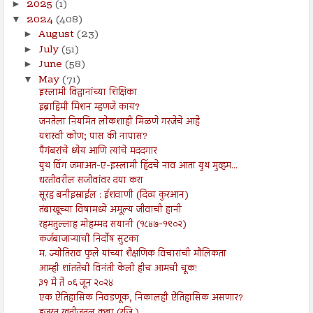
2025
(1)
►
2024
(408)
▼
August
(23)
►
July
(51)
►
June
(58)
►
May
(71)
▼
इस्लामी विद्वानांच्या शिक्षिका
इब्राहिमी मिशन म्हणजे काय?
जनतेला नियमित लोकशाही मिळणे गरजेचे आहे
यशस्वी कोण; पास की नापास?
पैगंबरांचे ध्येय आणि त्यांचे मददगार
युथ विंग जमाअत-ए-इस्लामी हिंदचे नाव आता युथ मुव्हम...
धरतीवरील सजीवांवर दया करा
सूरह बनीइस्राईल : ईशवाणी (दिव्य कुरआन)
तंबाखूच्या विषामध्ये अमूल्य जीवाची हानी
रहमतुल्लाह मोहम्मद सयानी (१८४७-१९०२)
कर्जबाजाऱ्याची निर्दोष सुटका
म. ज्योतिराव फुले यांच्या शैक्षणिक विचारांची मौलिकता
आम्ही शांततेची विनंती केली हीच आमची चूक!
३१ मे ते ०६ जून २०२४
एक ऐतिहासिक निवडणूक, निकालही ऐतिहासिक असणार?
हजरत खतीजतूल कुब्रा (रजि.)