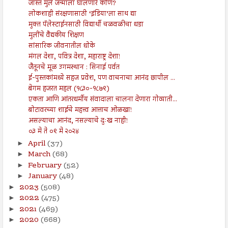
जास्त मुले जन्माला घालणारे कोण?
लोकशाही संरक्षणासाठी ‘इंडिया’ला साथ द्या
मुक्त पॅलेस्टाईनसाठी विद्यार्थी चळवळीचा धडा
मुलींचे वैद्यकीय शिक्षण
सांसारिक जीवनातील धोके
मंगल देशा, पवित्र देशा, महाराष्ट्र देशा!
जैतूनचे मूळ उगमस्थान : सिनाई पर्वत
ई-पुस्तकांमध्ये सहज प्रवेश, पण वाचनाचा आनंद छापील ...
बेगम हजरत महल (१८३०-१८७९)
एकता आणि आंतरधर्मीय संवादाला चालना देणारा गोव्याती...
बोटावरच्या शाईचे महत्त्व आत्ताच ओळखा!
असल्याचा आनंद, नसल्याचे दुःख नाही!
०३ मे ते ०९ मे २०२४
April
(37)
►
March
(68)
►
February
(52)
►
January
(48)
►
2023
(508)
►
2022
(475)
►
2021
(469)
►
2020
(668)
►