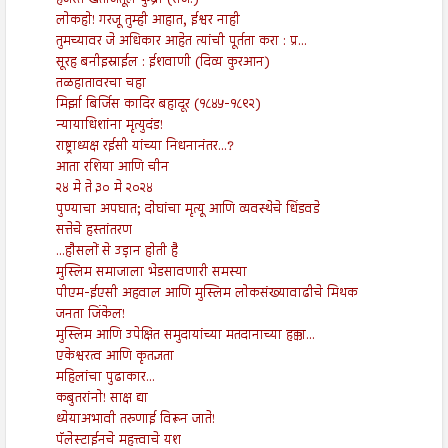
लोकहो! गरजू तुम्ही आहात, ईश्वर नाही
तुमच्यावर जे अधिकार आहेत त्यांची पूर्तता करा : प्र...
सूरह बनीइस्राईल : ईशवाणी (दिव्य कुरआन)
तळहातावरचा चहा
मिर्झा बिर्जिस कादिर बहादूर (१८४५-१८९२)
न्यायाधिशांना मृत्युदंड!
राष्ट्राध्यक्ष रईसी यांच्या निधनानंतर...?
आता रशिया आणि चीन
२४ मे ते ३० मे २०२४
पुण्याचा अपघात; दोघांचा मृत्यू आणि व्यवस्थेचे धिंडवडे
सत्तेचे हस्तांतरण
...हौसलों से उड़ान होती है
मुस्लिम समाजाला भेडसावणारी समस्या
पीएम-ईएसी अहवाल आणि मुस्लिम लोकसंख्यावाढीचे मिथक
जनता जिंकेल!
मुस्लिम आणि उपेक्षित समुदायांच्या मतदानाच्या हक्का...
एकेश्वरत्व आणि कृतज्ञता
महिलांचा पुढाकार...
कबुतरांनो! साक्ष द्या
ध्येयाअभावी तरुणाई विरून जाते!
पॅलेस्टाईनचे महत्त्वाचे यश