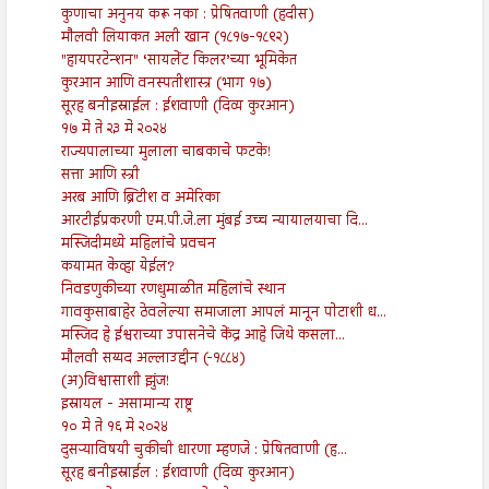
कुणाचा अनुनय करू नका : प्रेषितवाणी (हदीस)
मौलवी लियाकत अली खान (१८१७-१८९२)
"हायपरटेन्शन" ‘सायलेंट किलर’च्या भूमिकेत
कुरआन आणि वनस्पतीशास्त्र (भाग १७)
सूरह बनीइस्राईल : ईशवाणी (दिव्य कुरआन)
१७ मे ते २३ मे २०२४
राज्यपालाच्या मुलाला चाबकाचे फटके!
सत्ता आणि स्त्री
अरब आणि ब्रिटीश व अमेरिका
आरटीईप्रकरणी एम.पी.जे.ला मुंबई उच्च न्यायालयाचा दि...
मस्जिदीमध्ये महिलांचे प्रवचन
कयामत केव्हा येईल?
निवडणुकीच्या रणधुमाळीत महिलांचे स्थान
गावकुसाबाहेर ठेवलेल्या समाजाला आपलं मानून पोटाशी ध...
मस्जिद हे ईश्वराच्या उपासनेचे केंद्र आहे जिथे कसला...
मौलवी सय्यद अल्लाउद्दीन (-१८८४)
(अ)विश्वासाशी झुंज!
इस्रायल - असामान्य राष्ट्र
१० मे ते १६ मे २०२४
दुसऱ्याविषयी चुकीची धारणा म्हणजे : प्रेषितवाणी (ह...
सूरह बनीइस्राईल : ईशवाणी (दिव्य कुरआन)